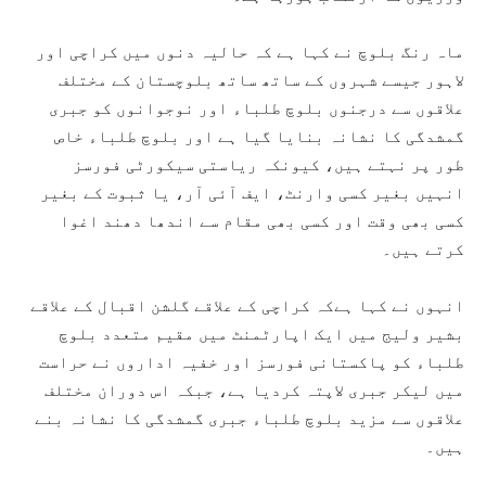
ماہ رنگ بلوچ نے کہا ہے کہ حالیہ دنوں میں کراچی اور
لاہور جیسے شہروں کے ساتھ ساتھ بلوچستان کے مختلف
علاقوں سے درجنوں بلوچ طلباء اور نوجوانوں کو جبری
گمشدگی کا نشانہ بنایا گیا ہے اور بلوچ طلباء خاص
طور پر نہتے ہیں، کیونکہ ریاستی سیکورٹی فورسز
انہیں بغیر کسی وارنٹ، ایف آئی آر، یا ثبوت کے بغیر
کسی بھی وقت اور کسی بھی مقام سے اندھا دھند اغوا
کرتے ہیں۔
انہوں نے کہا ہےکہ کراچی کے علاقے گلشن اقبال کے علاقے
بشیر ولیج میں ایک اپارٹمنٹ میں مقیم متعدد بلوچ
طلباء کو پاکستانی فورسز اور خفیہ اداروں نے حراست
میں لیکر جبری لاپتہ کردیا ہے، جبکہ اس دوران مختلف
علاقوں سے مزید بلوچ طلباء جبری گمشدگی کا نشانہ بنے
ہیں۔