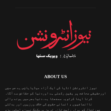
ABOUT US
نیوز انٹرونشن انڈیا کی ایک آزاد میڈیاہاؤس ہے جو سچی
اورحقیقی صحافت پر یقین رکھتی ہے اوردنیا کو حقائق سے آگاہ
کرنا اپنا کرتویہ سمجھتا ہے۔دنیابھرمیں ہونے والی
ناانصافیوں ، انسانی حقوق کی خلاف ورزیوں اور بدلتی
صورتحال کو براہ راست تازہ ترین بریکنگ نیوز، اسٹوریز،