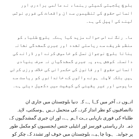
بلوچ یکجہتی کمیٹی رہنماء نے عالمی برادری اور
انسانی حقوق کی تنظیموں سے ان واقعات کی فوری نوٹس
لینے کی اپیل کی ہے۔
ماہ رنگ نے اس حوالے مزید کہا ہےکہ بلوچ طلباء کو
منظم طریقے سے ریاستی تشدد اور جبری گمشدگی نشانہ
بنانا بلوچ نوجوان نسل کو خاموش کرنے اور ڈرانے کی
دانستہ کوشش ہے، یہ جبری گمشدگیاں نہ صرف بنیادی
انسانی حقوق اور قانون کی حکمرانی کی خلاف ورزی کرتی
ہیں بلکہ لاپتہ ہونے والوں کے خاندانوں کو ریاست سے
مایوسی اور غیر یقینی کی کیفیت میں دکھیل دیتی ہے۔
انہوں نے آخر میں کہا ہے کہ دنیا بلوچستان میں جاری ان
ناانصافیوں کو نظر انداز کرنے کی متحمل نہیں ہوسکتی، لاپتہ
طلباء کی فوری بازیابی بہت اہم ہے، اور ان جبری گمشدگیوں کے
ذمہ دار ریاستی فورسز اور انٹیلی جنس ایجنسیوں کو مکمل طور
پر جوابدہ ہونا چاہیے، بلوچستان میں خوف اور تشدد کے چکر کو