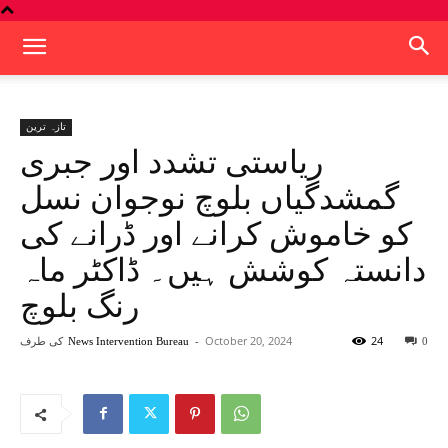
تازہ ترین
ریاستی تشدد اور جبری
گمشدگیاں بلوچ نوجوان نسل
کو خاموش کرانے اور ڈرانے کی
دانستہ کوشش ہیں۔ ڈاکٹر ماہ
رنگ بلوچ
24
October 20, 2024
-
کی طرف
News Intervention Bureau
0