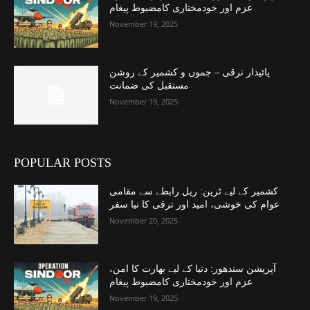
عزم اور خودمختاری کامضبوط پیغام
November 19, 2025
پائیدار ترقی – جموں و کشمیر کے روشن
مستقبل کی ضمانت
November 19, 2025
POPULAR POSTS
کشمیر کے لیے ٹرین: ریل رابطے سے مقامی
عوام کی خوشی، امید اور ترقی کا نیا سفر
November 20, 2025
آپریشن سندھور: دنیا کے لیے بھارت کا امن،
عزم اور خودمختاری کامضبوط پیغام
November 19, 2025