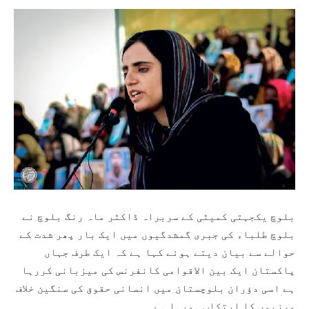
بلوچ یکجہتی کمیٹی کے سربراہ ڈاکٹر ماہ رنگ بلوچ نے
بلوچ طلباء کی جبری گمشدگیوں میں ایک بار پھر شدت کے
حوالے سے بیان دیتے ہوئے کہا ہے کہ ایک طرف جہاں
پاکستان ایک بین الاقوامی کانفرنس کی میزبانی کررہا
ہے اسی دؤران بلوچستان میں انسانی حقوق کی سنگین خلاف
ورزیوں کا ارتکاب ہورہا ہے۔