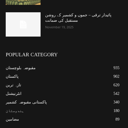
پائیدار ترقی – جموں و کشمیر کے روشن
مستقبل کی ضمانت
November 19, 2025
POPULAR CATEGORY
935
مقبوضہ بلوچستان
902
پاکستان
620
تازہ ترین
542
انٹرنیشنل
340
پاکستانی مقبوضہ کشمیر
180
ہندوستان
89
مضامین