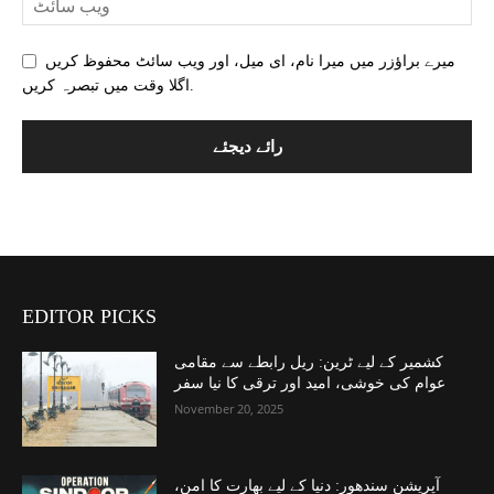
میرے براؤزر میں میرا نام، ای میل، اور ویب سائٹ محفوظ کریں
اگلا وقت میں تبصرہ کریں.
EDITOR PICKS
کشمیر کے لیے ٹرین: ریل رابطے سے مقامی
عوام کی خوشی، امید اور ترقی کا نیا سفر
November 20, 2025
آپریشن سندھور: دنیا کے لیے بھارت کا امن،