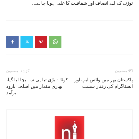
توڑنے کے لیے انصاف اور شفافیت کا غلبہ ہونا چاہیے۔
اگلا مضمون
گزشتہ مضمون
پاکستان بھر میں واٹس ایپ اور
کوئٹہ: بڑی تباہی سے بچا لیا گیا،
انسٹاگرام کی رفتار سست
بھاری مقدار میں اسلحہ بارود
برآمد