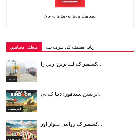
News Intervention Bureau
زیادہ مصنف کی طرف سے
متعلقہ مضامین
کشمیر کے لیے ٹرین: ریل را...
اداریہ
آپریشن سندھور: دنیا کے لی...
انٹرنیشنل
کشمیر کے روایتی تہوار اور...
تازہ ترین