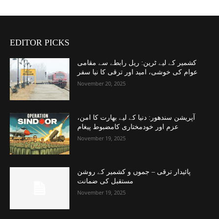
EDITOR PICKS
کشمیر کے لیے ٹرین: ریل رابطے سے مقامی
عوام کی خوشی، امید اور ترقی کا نیا سفر
November 20, 2025
آپریشن سندھور: دنیا کے لیے بھارت کا امن،
عزم اور خودمختاری کامضبوط پیغام
November 19, 2025
پائیدار ترقی – جموں و کشمیر کے روشن
مستقبل کی ضمانت
November 19, 2025