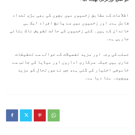
اطلاعات کے مطابق زخمیوں میں بچوں کی بھی بڑی تعداد
شامل ہے، اور زخمیوں میں سے پانچ افراد ایک ہی
خاندان کے ہیں۔ کئی زخمیوں کی حالت تشویش ناک بتائی
جارہی ہے۔
حملے کی وجہ اور مزید تفصیلات کے حوالے سے تحقیقات
جاری ہیں جبکہ سرکاری اداروں اور میڈیا کی جانب سے
خاموشی اختیار کی گئی ہے، جس نے صورتحال کو مزید
پیچیدہ بنا دیا ہے۔