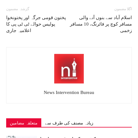
اگلا مضمون
گزشتہ مضمون
اسلام آباد سے بنوں آنے والی
پختون قومی جرگہ اور پختونخوا
مسافر کوچ پر فائرنگ، 10 مسافر
پولیس حوالے ٹی ٹی پی کا
زخمی
اعلامیہ جاری
News Intervention Bureau
زیادہ مصنف کی طرف سے
متعلقہ مضامین