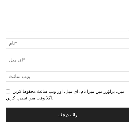
میرے براؤزر میں میرا نام، ای میل، اور ویب سائٹ محفوظ کریں
اگلا وقت میں تبصرہ کریں.