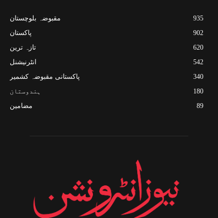
935
مقبوضہ بلوچستان
902
پاکستان
620
تازہ ترین
542
انٹرنیشنل
340
پاکستانی مقبوضہ کشمیر
180
ہندوستان
89
مضامین