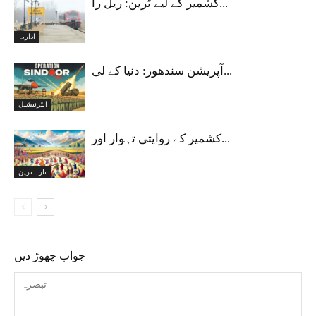
کشمیر کے لیے ٹرین: ریل را...
اداریہ
آپریشن سندھور: دنیا کے لی...
انٹرنیشنل
کشمیر کے روایتی تہوار اور...
تازہ ترین
جواب چھوڑ دیں