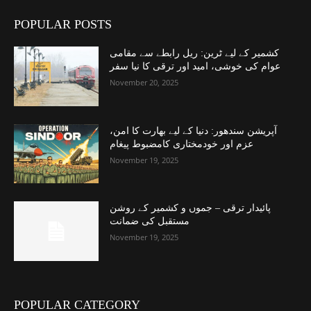
POPULAR POSTS
کشمیر کے لیے ٹرین: ریل رابطے سے مقامی
عوام کی خوشی، امید اور ترقی کا نیا سفر
November 20, 2025
آپریشن سندھور: دنیا کے لیے بھارت کا امن،
عزم اور خودمختاری کامضبوط پیغام
November 19, 2025
پائیدار ترقی – جموں و کشمیر کے روشن
مستقبل کی ضمانت
November 19, 2025
POPULAR CATEGORY