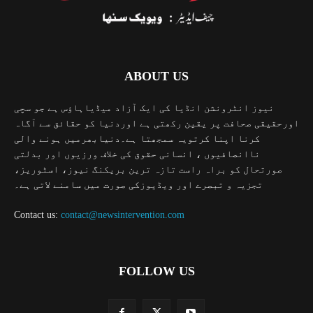
ABOUT US
نیوز انٹرونشن انڈیا کی ایک آزاد میڈیاہاؤس ہے جو سچی
اورحقیقی صحافت پر یقین رکھتی ہے اوردنیا کو حقائق سے آگاہ
کرنا اپنا کرتویہ سمجھتا ہے۔دنیابھرمیں ہونے والی
ناانصافیوں ، انسانی حقوق کی خلاف ورزیوں اور بدلتی
صورتحال کو براہ راست تازہ ترین بریکنگ نیوز، اسٹوریز،
تجزیہ و تبصرے اور ویڈیوزکی صورت میں سامنے لاتی ہے۔
Contact us:
contact@newsintervention.com
FOLLOW US