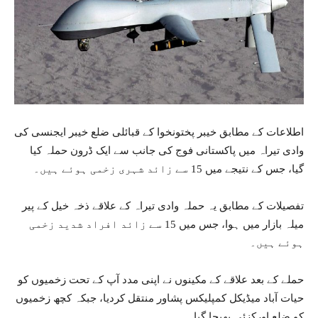
اطلاعات کے مطابق خیبر پختونخوا کے قبائلی ضلع خیبر ایجنسی کی
وادی تیراہ میں پاکستانی فوج کی جانب سے ایک ڈرون حملہ کیا
گیا، جس کے نتیجے میں 15 سے زائد شہری زخمی ہوئے ہیں۔
تفصیلات کے مطابق یہ حملہ وادی تیراہ کے علاقے ذخہ خیل کے پیر
میلہ بازار میں ہوا، جس میں 15 سے زائد افراد شدید زخمی
ہوئے ہیں۔
حملے کے بعد علاقے کے مکینوں نے اپنی مدد آپ کے تحت زخمیوں کو
حیات آباد میڈیکل کمپلیکس پشاور منتقل کردیا، جبکہ کچھ زخمیوں
کو ضلع اورکزئی بھیجا گیا۔