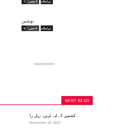
1 مراسلات
0 تبصرے
نوشین
0 مراسلات
0 تبصرے
- Advertisment -
MOST READ
کشمیر کے لیے ٹرین: ریل را...
November 20, 2025