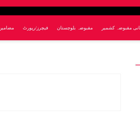
انی مقبوضہ کشمیر
مقبوضہ بلوچستان
فیچرز/رپورٹ
مضامین