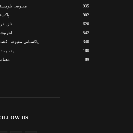
935
مقبوضہ بلوچست
902
پاکست
620
تازہ تر
542
انٹرنیش
340
پاکستانی مقبوضہ کشم
180
ہندوستا
89
مضامی
OLLOW US