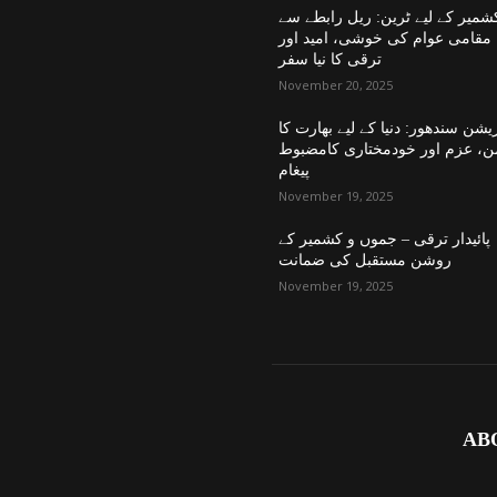
شمیر کے لیے ٹرین: ریل رابطے سے
مقامی عوام کی خوشی، امید اور
ترقی کا نیا سفر
November 20, 2025
یشن سندھور: دنیا کے لیے بھارت کا
ن، عزم اور خودمختاری کامضبوط
پیغام
November 19, 2025
پائیدار ترقی – جموں و کشمیر کے
روشن مستقبل کی ضمانت
November 19, 2025
AB
 سچی