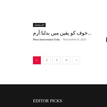
انٹرنیشنل
خوف کو یقین میں بدلنا:آرم...
-
November 8, 2025
News Intervention Urdu
1
2
3
4
EDITOR PICKS