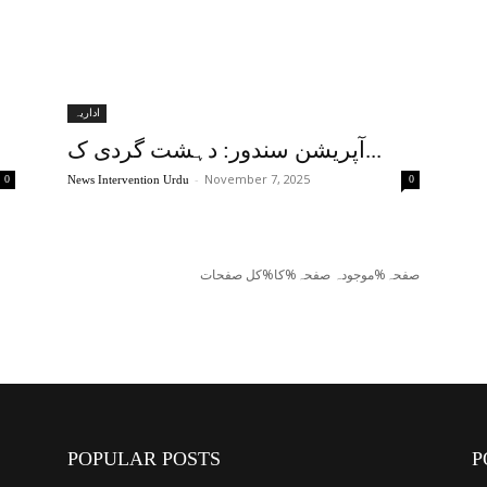
اداریہ
آپریشن سندور: دہشت گردی ک...
-
November 7, 2025
0
News Intervention Urdu
0
صفحہ%موجودہ صفحہ%کا%کل صفحات
POPULAR POSTS
P