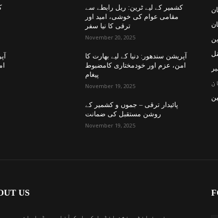
کشمیر کے لیے ٹرین: ریل رابطے سے
ک
ان
مقامی عوام کی خوشی، امید اور
ان
ترقی کا نیا سفر
November 20, 2025
ین
نل
آپریشن سندھور: دنیا کے لیے بھارت کا
آپر
امن، عزم اور خودمختاری کامضبوط
ام
یر
پیغام
ن
November 19, 2025
ن
پائیدار ترقی – جموں و کشمیر کے
روشن مستقبل کی ضمانت
November 19, 2025
OUT US
F
نیوز انٹرونشن انڈیا کی ایک آزاد میڈیاہاؤس ہے جو