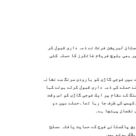
تان لبریشن فرنٹ نے ذمہ داری قبول کر
ر بھی بلوچ فریڈم فائٹرز کا حملہ کئی
 میں فوجی گاڑی کو بارودی سرنگ سے نشانہ
ے حملے کی ذمہ داری قبول کرتے ہوئے کہا
نگ کے مقام پر ایک فوجی گاڑی کو اس وقت
کیمپ کی طرف جا رہا تھا۔حملے میں دو
ی نقصان پہنچا ہے۔
بق پاکستانی فوج کے حمایت یافتہ مسلح
لاک ہوئے ہیں