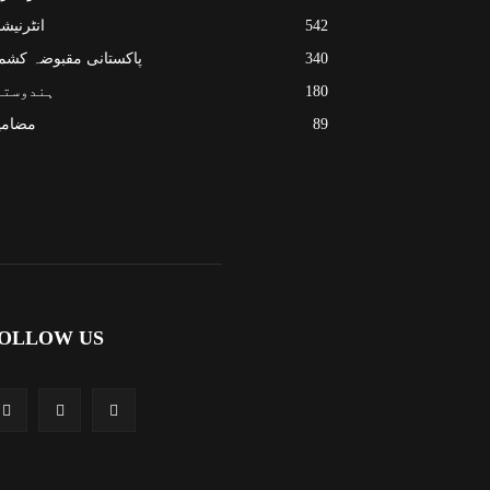
542
انٹرنیش
340
پاکستانی مقبوضہ کشم
180
ہندوستا
89
مضامی
OLLOW US