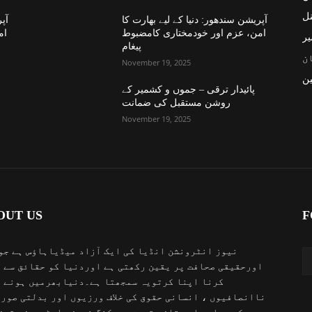
نل
آپریشن سندھور: دنیا کے لیے بھارت کا
آپر
امن، عزم اور خودمختاری کامضبوط
ام
یر
پیغام
ن
November 19, 2025
ن
پائیدار ترقی – جموں و کشمیر کے
روشن مستقبل کی ضمانت
November 19, 2025
OUT US
F
نیوز انٹرونشن انڈیا کی ایک آزاد میڈیاہاؤس ہے جو
اورحقیقی صحافت پر یقین رکھتی ہے اوردنیا کو حقائق سے 
کرنا اپنا کرتویہ سمجھتا ہے۔دنیابھرمیں ہونے 
ناانصافیوں ، انسانی حقوق کی خلاف ورزیوں اور بدلتی صور