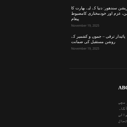
یشن سندھور: دنیا کے لیے بھارت کا
ن، عزم اور خودمختاری کامضبوط
پیغام
November 19, 2025
پائیدار ترقی – جموں و کشمیر کے
روشن مستقبل کی ضمانت
November 19, 2025
AB
 سچی
آگاہ
والی
تحال