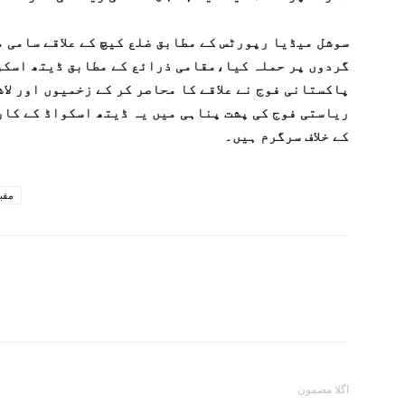
سوشل میڈیا رپورٹس کے مطابق ضلع کیچ کے علاقے سامی 
گردوں پر حملہ کیا،مقامی ذرائع کے مطابق ڈیتھ اسکو
پاکستانی فوج نے علاقے کا محاصر کر کے زخمیوں اور لا
ریاستی فوج کی پشت پناہی میں یہ ڈیتھ اسکواڈ کے کا
کے خلاف سرگرم ہیں۔
مقب
اگلا مضمون