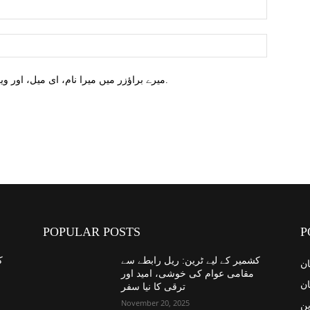
میرے براؤزر میں میرا نام، ای میل، اور ویب سائٹ محفوظ کریں اگلا وقت میں تبصرہ کریں.
POPULAR POSTS
P
کشمیر کے لیے ٹرین: ریل رابطے سے
ک
ان
مقامی عوام کی خوشی، امید اور
ان
ترقی کا نیا سفر
November 20, 2025
ین