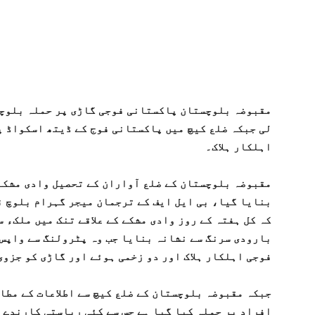
مقبوضہ بلوچستان پاکستانی فوجی گاڑی پر حملہ بلوچس
لی جبکہ ضلع کیچ میں پاکستانی فوج کے ڈیتھ اسکواڈ پ
اہلکار ہلاک۔
مقبوضہ بلوچستان کے ضلع آواران کے تحصیل وادی مشکے
بنایا گیا، بی ایل ایف کے ترجمان میجر گہرام بلوچ ن
کہ کل ہفتہ کے روز وادی مشکے کے علاقے تنک میں ملکء س
بارودی سرنگ سے نشانہ بنایا جب وہ پٹرولنگ سے واپس 
فوجی اہلکار ہلاک اور دو زخمی ہوئے اور گاڑی کو جزو
جبکہ مقبوضہ بلوچستان کے ضلع کیچ سے اطلاعات کے مطا
افراد پر حملہ کیا گیا ہے جس سے کئی ریاستی کارندے ہ