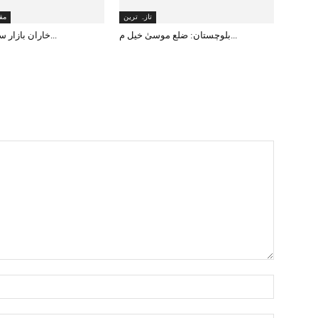
تازہ ترین
مق
بلوچستان: ضلع موسیٰ خیل م...
خاران بازار سے دن دہاڑے ا...