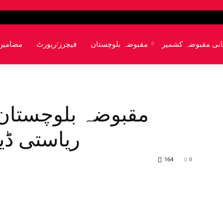
انی مقبوضہ کشمیر
مقبوضہ بلوچستان
فیچرز/رپورٹ
مضامین
مقبوضہ بلوچستان:
ریاستی ڈی
164
0