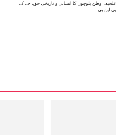
علحيدہ وطن بلوچوں کا انسانی و تاريخی حق، جے کے
پی اين پی