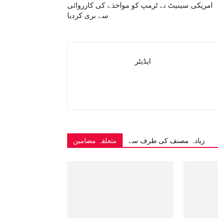
امریکی سینیٹ نے ٹرمپ کو مواخذے کی کارروائی
سے بری کردیا
ایڈیٹر
زیادہ مصنف کی طرف سے
متعلقہ مضامین