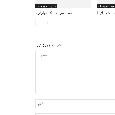
بوضہ بلوچستان
مقبوضہ بلوچستان
خطے میں اب ایک نیوآرڈر نا...
جواب چھوڑ دیں