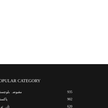
OPULAR CATEGORY
935
مقبوضہ بلوچست
902
پاکست
620
تازہ تر