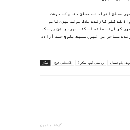
میں مسلح افراد نے مسلح دفاع کے دہشت
اڈ کے کئی کارندے ہلاک ہوئے ہیں،تاہم
شوں کو اپنے ساتھ لے گئے ہیں۔واضح رہے کہ
رندے سماجی برائیوں سمیت بلوچ جہد آزادی
وضہ بلوچستان
ریاستی ڈیتھ اسکواڈ
پاکستانی فوج
ٹیگز
گزشتہ مضمون