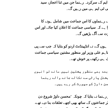
یم کے سرکردہ رہنما جن میں ثنا اعجاز، سید
ی ٹی ایم ہی میں رہیں گے۔
 رہنماوں کا اس جماعت میں شامل ہونے کا
وا ہے کہ سیاسی جماعت کا اعلان کیا جائے اور اس
ت سے آگے بڑھیں گے۔
ں گے، نے انڈپینڈنٹ اردو کو بتایا کہ جب سے پی
 تاہم علی وزیر اور منظور مشتین سیاسی جماعت
یک ہی رکھنے پر خوش تھے۔
بعد بھی منظور پشتین نہیں مانے تو انہوں
شنل پارٹی سے نکالے جانے والے رہنما
ن داوڑ کو سپورٹ کر رہے ہیں۔
 رہنما نے بتایا کہ چونکہ ’محسن داوڑ شروع دن
 جماعتوں کے ساتھ بھی اچھے تعلقات بنا دیے تھے،