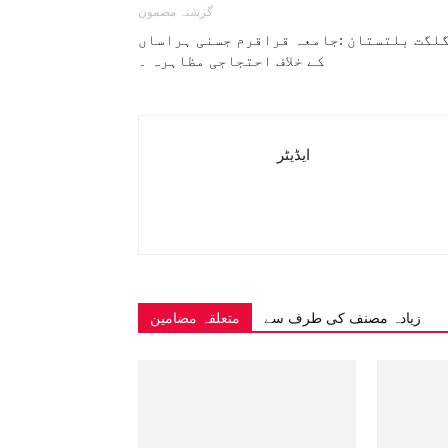
گزشتہ مضمون
لگت بلتستان :جامعہ قراقرم جسنی ہراساں
کے خلاف احتجاجی مظاہرہ ۔
ایڈیٹر
زیادہ مصنف کی طرف سے
متعلقہ مضامین