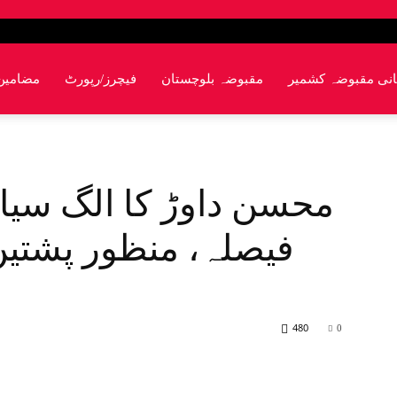
انی مقبوضہ کشمیر
مقبوضہ بلوچستان
فیچرز/رپورٹ
مضامین
محسن داوڑ کا الگ سیا
فیصلہ، منظور پشتین
480
0