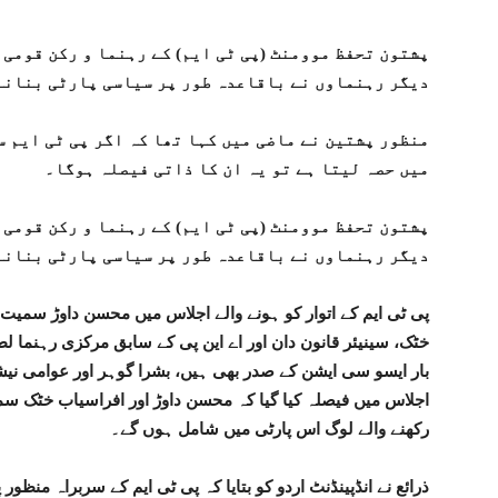
پشتون تحفظ موومنٹ (پی ٹی ایم) کے رہنما و رکن قومی 
دیگر رہنماوں نے باقاعدہ طور پر سیاسی پارٹی بنانے
منظور پشتین نے ماضی میں کہا تھا کہ اگر پی ٹی ایم س
میں حصہ لیتا ہے تو یہ ان کا ذاتی فیصلہ ہوگا۔
پشتون تحفظ موومنٹ (پی ٹی ایم) کے رہنما و رکن قومی 
دیگر رہنماوں نے باقاعدہ طور پر سیاسی پارٹی بنانے
پی ٹی ایم کے اتوار کو ہونے والے اجلاس میں محسن داوڑ سمیت
خٹک، سینیئر قانون دان اور اے این پی کے سابق مرکزی رہنما
بار ایسو سی ایشن کے صدر بھی ہیں، بشرا گوہر اور عوامی نیش
اجلاس میں فیصلہ کیا گیا کہ محسن داوڑ اور افراسیاب خٹک سم
رکھنے والے لوگ اس پارٹی میں شامل ہوں گے۔
ذرائع نے انڈپینڈنٹ اردو کو بتایا کہ پی ٹی ایم کے سربراہ منظ