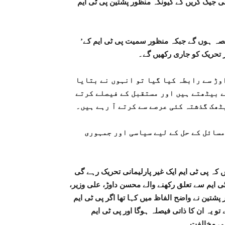
 جیک کریں گے کیونکہ منظور پشتین پی ٹی ایم
’پی ٹی ایم میں سیاست کے شوقین لوگ اس سیاسی پارٹی کا حصہ ہوں گے جبکہ منظور سمیت پی ٹی ایم کے
وڑ سے رابطہ کیا گیا تو انہوں نے بتایا
ے بیٹھتے ہیں اور مستقبل کے فیصلے کرتے
یٹھک گذشتہ کئی عرصے سے کرتے آ رہے ہیں۔
مسائل کے حل کے لیے سیاسی اور جمہوری
کہ پی ٹی ایم ایک غیر پارلیمانی تحریک رہے گی
2018 کے انتخابات میں پی ٹی ایم سے تعلق رکھنے والے محسن داوڑ، علی وزیر،
پشتین نے واضح الفاظ میں کہا تھا اگر پی ٹی ایم
و یہ ان کا ذاتی فیصلہ ہوگا اور پی ٹی ایم
ہی مخالفت۔