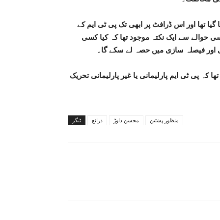
 گیا تھا اور اس ڈرافٹ پر ابھی تک پی ٹی ایم کے
 حوالے سے ایک نکتہ موجود تھا کہ کیا کسی
 اور فیصلہ سازی میں حصہ لے سکے گا۔
 کہ پی ٹی ایم پارلیمانی یا غیر پارلیمانی تحریک
منظور پشتین
محسن داوڑ
ذرائع
ٹیگز