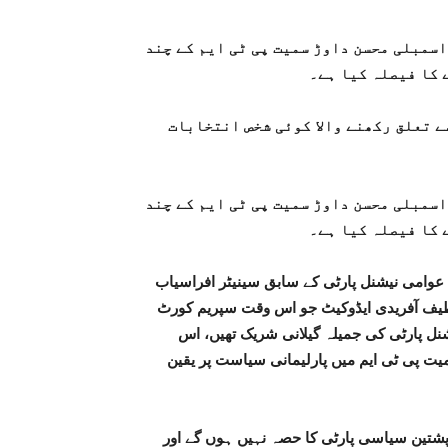
اسمبلی محسن داوڑ سمیت پی ٹی ایم کے چند
 کا فیصلہ کیا ہے۔
ے تعلق رکھنے والا کوئی شخص انتخابات
اسمبلی محسن داوڑ سمیت پی ٹی ایم کے چند
 کا فیصلہ کیا ہے۔
 عوامی نیشنل پارٹی کے سابق سینیٹر افراسیاب
 لطیف آفریدی ایڈوکیٹ جو اس وقت سپریم کورٹ
نل پارٹی کی جمیلہ گیلانی شریک تھیں، اس
یت پی ٹی ایم میں پارلیمانی سیاست پر یقین
ور پشتین سیاسی پارٹی کا حصہ نہیں ہوں گے اور