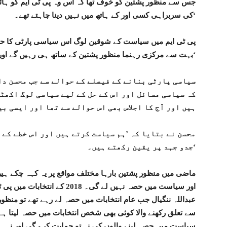
جس سے منظور پشتین کو خوف تھا کہ اس وہ پی ٹی ایم کو ہائی
کی سربراہی کسی اور کے ہاتھ میں نہیں دینا چاہتے تھے۔‘
بہت سے مرکزی رہنما منظور پشتین کے ساتھ ہی رہیں گے اور تحریک کو جاری رکھیں گے۔‘
سیاسی پارٹی بنانے کے فیصلے کے حوالے سے جب محسن دا
کہ سیاسی مسائل اور اس کے حل کے لیے سیاسی لوگ اکھٹ
ہیں اور آج کا اجلاس بھی اس حوالے سے تھا اور ایسی ب
محسن نے بتایا کہ ’ہم سیاست کرتے ہیں اور اس خطے کے 
جدو جہد پر یقین رکھتے ہیں۔‘
ماضی میں منظور پشتین بارہا مختلف مواقع پر یہ کہہ چکے ہیں 
اور سیاست میں حصہ نہیں لے گی۔ 
عبداللہ ننگیال جب عام انتخابات میں حصہ لے رہے تھے تو منظور 
سے تعلق رکھنے والا کوئی بھی شخص انتخابات میں حصہ لیتا ہے ت
سیاست میں حصہ لینے والوں کی نہ تو حمایت کرے گی اور نہ 