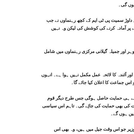
ہوں گی۔
حسن داوڑ سمیت پی ٹی ایم کے کچھ رہنماوں نے جب
ے پر آمادہ کرنے کی کوشش کی لیکن وہ نہیں
ہر اور جمیلہ گیلانی مرکزی رہنماوں میں شامل
اور آئندہ کا لائحہ عمل مکمل نہیں ہوا ہے۔ انہوں
و اس جماعت کا اعلان کیا جائے گا۔
 ایسے ہی حمایت حاصل ہوگی جس طرح دیگر قوم
ت کی بھی حمایت کی جائِے گی۔ تاہم اس سیاسی
یں ہوں گے۔
وزیر جو اس وقت جیل میں ہیں، وہ بھی اس