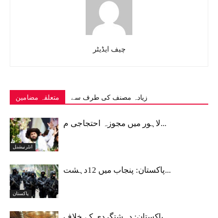
چیف ایڈیٹر
زیادہ مصنف کی طرف سے
متعلقہ مضامین
لاہور میں مجوزہ احتجاجی م...
انٹرنیشنل
پاکستان: پنجاب میں 12دہشت...
پاکستان
پاکستان: دہشتگردی کے خلاف...