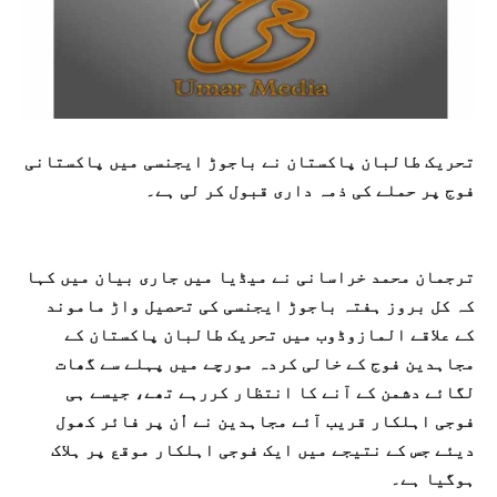
تحریک طالبان پاکستان نے باجوڑ ایجنسی میں پاکستانی
فوج پر حملے کی ذمہ داری قبول کر لی ہے۔
ترجمان محمد خراسانی نے میڈیا میں جاری بیان میں کہا
کہ کل بروز ہفتہ باجوڑ ایجنسی کی تحصیل واڑ ماموند
کے علاقے المازوڈوب میں تحریک طالبان پاکستان کے
مجاہدین فوج کے خالی کردہ مورچے میں پہلے سے گھات
لگائے دشمن کے آنے کا انتظار کررہے تھے، جیسے ہی
فوجی اہلکار قریب آئے مجاہدین نے اْن پر فائر کھول
دیئے جس کے نتیجے میں ایک فوجی اہلکار موقع پر ہلاک
ہوگیا ہے۔