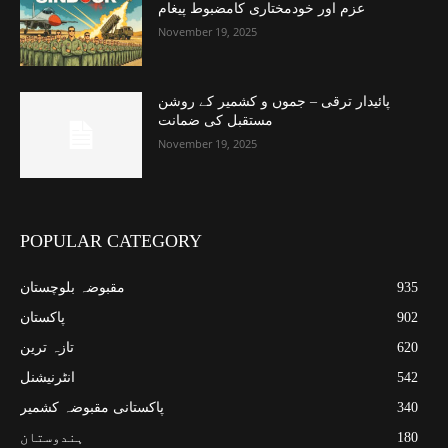
عزم اور خودمختاری کامضبوط پیغام
November 19, 2025
پائیدار ترقی – جموں و کشمیر کے روشن
مستقبل کی ضمانت
November 19, 2025
POPULAR CATEGORY
935
مقبوضہ بلوچستان
902
پاکستان
620
تازہ ترین
542
انٹرنیشنل
340
پاکستانی مقبوضہ کشمیر
180
ہندوستان