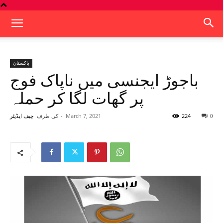
پاکستان
باجوڑ ایجنسی میں ناپاک فوج
پر گھات لگا کر حملہ
224
March 7, 2021
-
کی طرف
0
چیف ایڈیٹر