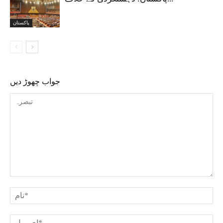
پاکستان
جواب چھوڑ دیں