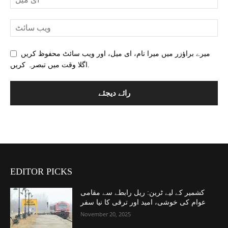
میرے براؤزر میں میرا نام، ای میل، اور ویب سائٹ محفوظ کریں
اگلا وقت میں تبصرہ کریں.
EDITOR PICKS
کشمیر کے لیے ٹرین: ریل رابطے سے مقامی
عوام کی خوشی، امید اور ترقی کا نیا سفر
November 20, 2025