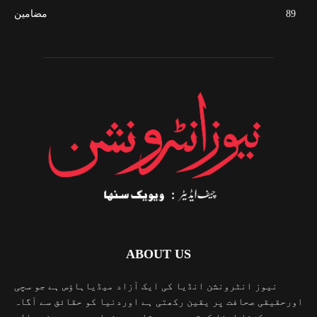
89
مضامین
ABOUT US
نیوز انٹرونشن انڈیا کی ایک آزاد میڈیاہاؤس ہے جو سچی
اورحقیقی صحافت پر یقین رکھتی ہے اوردنیا کو حقائق سے آگاہ