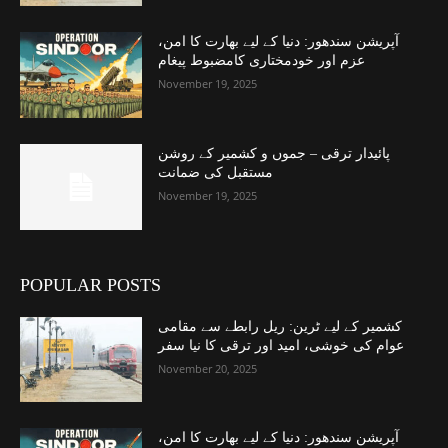
آپریشن سندھور: دنیا کے لیے بھارت کا امن،
عزم اور خودمختاری کامضبوط پیغام
November 19, 2025
پائیدار ترقی – جموں و کشمیر کے روشن
مستقبل کی ضمانت
November 19, 2025
POPULAR POSTS
کشمیر کے لیے ٹرین: ریل رابطے سے مقامی
عوام کی خوشی، امید اور ترقی کا نیا سفر
November 20, 2025
آپریشن سندھور: دنیا کے لیے بھارت کا امن،