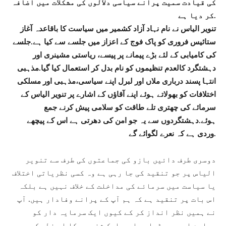
کی قیادت سمیت پرانے سیاسی دلالوں کی مشکلات میں اضافہ
کر دیا ہے.
تنویر الیاس نے نام نہاد آزاد کشمیر میں سیاست کا باقاعدہ آغاز
ستائیس فروری کو پاک فوج کے اعزاز میں جلسے سے کیا ہے.جلسے
کی کامیابی کے لئے بڑے پیمانے پر پیسے، ریاستی مشینری اور
دہشتگرد کالعدم تنظیموں کو نام بدل کر استعمال کیا گیا.مذہبی
انتہا پسند درباری ملاں اور لبرل اپنے سیاسی،مذہبی اور مسلکی
اختلافات کو بھولاتے ہوئے اپنے آقاؤں کے اشارے پر تنویر الیاس کے
سرمائے کی چھتری تلے طاقت کو سلامی پیش کرنے جمع
ہوئے.دہشتگردوں سے یہ جو امن کی دھرتی ہے اس کے پیچھے
وردی ہے کہ نعرے لگوائے گے.
دوسری طرف دائیں بازو کی جماعتوں کی طرف سے تنویر
الیاس پر جو تنقید کی جا رہی ہے وہ کسی نظریاتی اختلاف
یا سیاست میں سرمائے کی مداخلت کے خلاف نہیں ہے بلکہ
اس بات پر تنقید ہے کہ ہم آپ کے پرانے وفادار ہیں. آپ
نے ہمیں نظر انداز کر کے کیوں ایک سرمایہ دار کو
ہمارے اوپر بیٹھا دیا ہے.ایک شخص جس کا اس خطے کی