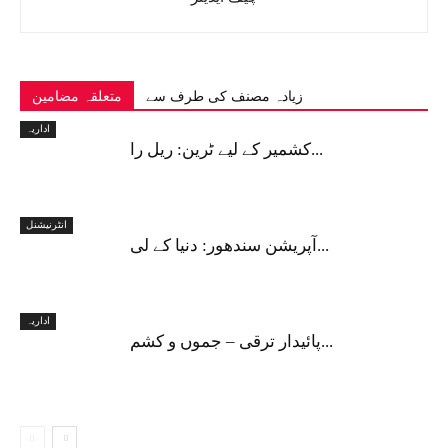
زیادہ مصنف کی طرف سے
متعلقہ مضامین
اداریہ
کشمیر کے لیے ٹرین: ریل را...
انٹرنیشنل
آپریشن سندھور: دنیا کے لی...
اداریہ
پائیدار ترقی – جموں و کشم...