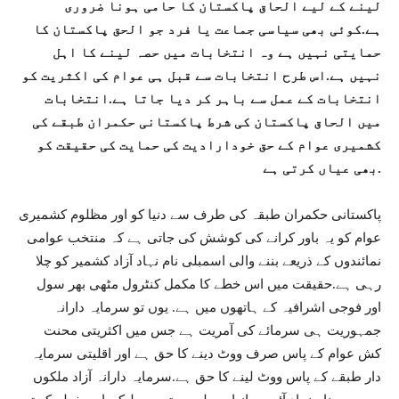
لینے کے لیے الحاق پاکستان کا حامی ہونا ضروری
ہے.کوئی بھی سیاسی جماعت یا فرد جو الحق پاکستان کا
حمایتی نہیں ہے وہ انتخابات میں حصہ لینے کا اہل
نہیں ہے.اس طرح انتخابات سے قبل ہی عوام کی اکثریت کو
انتخابات کے عمل سے باہر کر دیا جاتا ہے.انتخابات
میں الحاق پاکستان کی شرط پاکستانی حکمران طبقے کی
کشمیری عوام کے حق خودارادیت کی حمایت کی حقیقت کو
بھی عیاں کرتی ہے.
پاکستانی حکمران طبقہ کی طرف سے دنیا کو اور مظلوم کشمیری
عوام کو یہ باور کرانے کی کوشش کی جاتی ہے کہ منتخب عوامی
نمائندوں کے ذریعے بننے والی اسمبلی نام نہاد آزاد کشمیر کو چلا
رہی ہے.حقیقت میں اس خطے کا مکمل کنٹرول مٹھی بھر سول
اور فوجی اشرافیہ کے ہاتھوں میں ہے. یوں تو سرمایہ دارانہ
جمہوریت ہی سرمائے کی آمریت ہے جس میں اکثریتی محنت
کش عوام کے پاس صرف ووٹ دینے کا حق ہے اور اقلیتی سرمایہ
دار طبقے کے پاس ووٹ لینے کا حق ہے.سرمایہ دارانہ آزاد ملکوں