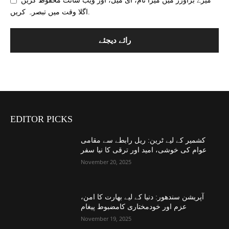
میرے براؤزر میں میرا نام، ای میل، اور ویب سائٹ محفوظ کریں
اگلا وقت میں تبصرہ کریں.
EDITOR PICKS
کشمیر کے لیے ٹرین: ریل رابطے سے مقامی
عوام کی خوشی، امید اور ترقی کا نیا سفر
November 20, 2025
آپریشن سندھور: دنیا کے لیے بھارت کا امن،
عزم اور خودمختاری کامضبوط پیغام
November 19, 2025