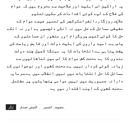
یہ اراکین اس اہلیت اور صلاحیت سے محروم ہیں کہ عوام
کی فلاح کے لیے کوئی اقدامات کر سکیں.تعلیم
علاج،روزگار،انفراسٹرکچر کی تعمیر جیسے عوام کے
حقیقی مسائل کے حل میں نہ انکی دلچسپی ہے اور نہ انکے
حل کا کوئی ٹھوس پروگرام اور منشور ان جماعتوں کے
پاس ہے. امید واروں کی اہلیت دولت اور قابض ریاست کی
پشت پناہی ہے.انتخابات کا یہ مہنگا کھیل چند دولت
مندوں کا ہے محنت کش عوام کا اس میں تماشائیوں سے
زیادہ کوئی کردار نہیں ہے.محنت کشوں اور نوجوانوں کے
مسائل کا حل انتخابات میں نہیں انقلاب میں ہے.سرمایہ
دارانہ جمہوریت میں نہیں عوامی پنچایتوں پر مشتمل
محنت کشوں کے اپنے اقتدار میں ہے.
مقبوضہ کشمیر
التمش تصدق
ٹیگز