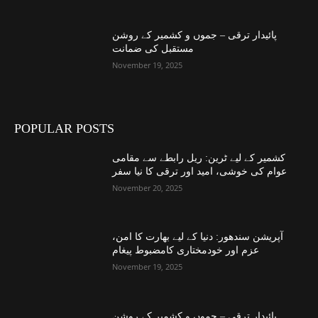
پائیدار ترقی – جموں و کشمیر کے روشن
مستقبل کی ضمانت
November 19, 2025
POPULAR POSTS
کشمیر کے لیے ٹرین: ریل رابطے سے مقامی
عوام کی خوشی، امید اور ترقی کا نیا سفر
November 20, 2025
آپریشن سندھور: دنیا کے لیے بھارت کا امن،
عزم اور خودمختاری کامضبوط پیغام
November 19, 2025
پائیدار ترقی – جموں و کشمیر کے روشن