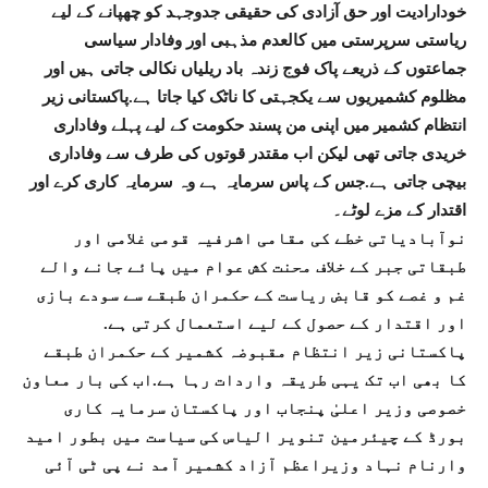
خودارادیت اور حق آزادی کی حقیقی جدوجہد کو چھپانے کے لیے
ریاستی سرپرستی میں کالعدم مذہبی اور وفادار سیاسی
جماعتوں کے ذریعے پاک فوج زندہ باد ریلیاں نکالی جاتی ہیں اور
مظلوم کشمیریوں سے یکجہتی کا ناٹک کیا جاتا ہے.پاکستانی زیر
انتظام کشمیر میں اپنی من پسند حکومت کے لیے پہلے وفاداری
خریدی جاتی تھی لیکن اب مقتدر قوتوں کی طرف سے وفاداری
بیچی جاتی ہے.جس کے پاس سرمایہ ہے وہ سرمایہ کاری کرے اور
اقتدار کے مزے لوٹے۔
نوآبادیاتی خطے کی مقامی اشرفیہ قومی غلامی اور
طبقاتی جبر کے خلاف محنت کش عوام میں پائے جانے والے
غم و غصے کو قابض ریاست کے حکمران طبقے سے سودے بازی
اور اقتدار کے حصول کے لیے استعمال کرتی ہے.
پاکستانی زیر انتظام مقبوضہ کشمیر کے حکمران طبقے
کا بھی اب تک یہی طریقہ واردات رہا ہے.اب کی بار معاون
خصوصی وزیر اعلیٰ پنجاب اور پاکستان سرمایہ کاری
بورڈ کے چیئرمین تنویر الیاس کی سیاست میں بطور امید
وارنام نہاد وزیراعظم آزاد کشمیر آمد نے پی ٹی آئی