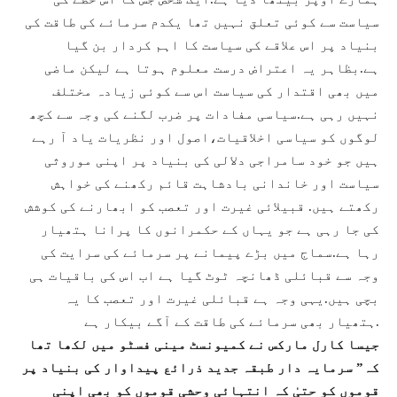
سیاست سے کوئی تعلق نہیں تھا یکدم سرمائے کی طاقت کی
بنیاد پر اس علاقے کی سیاست کا اہم کردار بن گیا
ہے.بظاہر یہ اعتراض درست معلوم ہوتا ہے لیکن ماضی
میں بھی اقتدار کی سیاست اس سے کوئی زیادہ مختلف
نہیں رہی ہے.سیاسی مفادات پر ضرب لگنے کی وجہ سے کچھ
لوگوں کو سیاسی اخلاقیات،اصول اور نظریات یاد آ رہے
ہیں جو خود سامراجی دلالی کی بنیاد پر اپنی موروثی
سیاست اور خاندانی بادشاہت قائم رکھنے کی خواہش
رکھتے ہیں. قبیلائی غیرت اور تعصب کو ابھارنے کی کوشش
کی جا رہی ہے جو یہاں کے حکمرانوں کا پرانا ہتھیار
رہا ہے.سماج میں بڑے پیمانے پر سرمائے کی سرایت کی
وجہ سے قبائلی ڈھانچہ ٹوٹ گیا ہے اب اس کی باقیات ہی
بچی ہیں.یہی وجہ ہے قبائلی غیرت اور تعصب کا یہ
ہتھیار بھی سرمائے کی طاقت کے آگے بیکار ہے.
جیسا کارل مارکس نے کمیونسٹ مینی فسٹو میں لکھا تھا
کہ” سرمایہ دار طبقہ جدید ذرائع پیداوار کی بنیاد پر
قوموں کو حتیٰ کہ انتہائی وحشی قوموں کو بھی اپنی