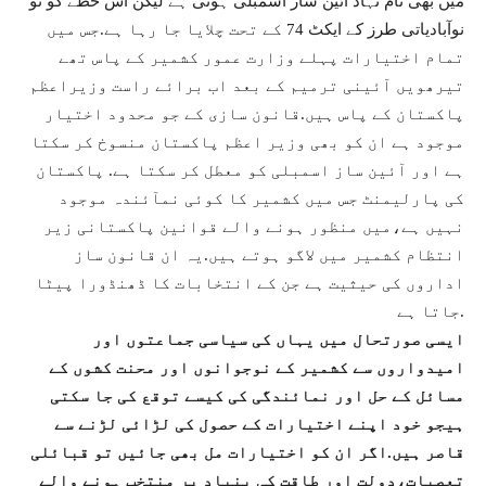
میں بھی نام نہاد آئین ساز اسمبلی ہوتی ہے لیکن اس خطے کو تو
نوآبادیاتی طرز کے ایکٹ 74 کے تحت چلایا جا رہا ہے.جس میں
تمام اختیارات پہلے وزارت عمور کشمیر کے پاس تھے
تیرھویں آئینی ترمیم کے بعد اب برائے راست وزیراعظم
پاکستان کے پاس ہیں.قانون سازی کے جو محدود اختیار
موجود ہے ان کو بھی وزیر اعظم پاکستان منسوخ کر سکتا
ہے اور آئین ساز اسمبلی کو معطل کر سکتا ہے. پاکستان
کی پارلیمنٹ جس میں کشمیر کا کوئی نمآئندہ موجود
نہیں ہے،میں منظور ہونے والے قوانین پاکستانی زیر
انتظام کشمیر میں لاگو ہوتے ہیں.یہ ان قانون ساز
اداروں کی حیثیت ہے جن کے انتخابات کا ڈھنڈورا پیٹا
جاتا ہے.
ایسی صورتحال میں یہاں کی سیاسی جماعتوں اور
امیدواروں سے کشمیر کے نوجوانوں اور محنت کشوں کے
مسائل کے حل اور نمائندگی کی کیسے توقع کی جا سکتی
ہیجو خود اپنے اختیارات کے حصول کی لڑائی لڑنے سے
قاصر ہیں.اگر ان کو اختیارات مل بھی جائیں تو قبائلی
تعصبات،دولت اور طاقت کی بنیاد پر منتخب ہونے والے