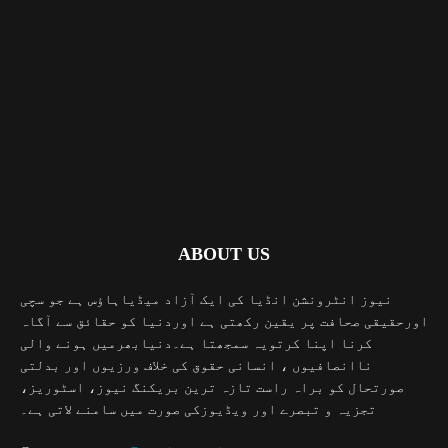
ABOUT US
نیوز انٹرونشن انڈیا کی ایک آزاد میڈیاہاؤس ہے جو سچی
اورحقیقی صحافت پر یقین رکھتی ہے اوردنیا کو حقائق سے آگاہ
کرنا اپنا کرتویہ سمجھتا ہے۔دنیابھرمیں ہونے والی
ناانصافیوں ، انسانی حقوق کی خلاف ورزیوں اور بدلتی
صورتحال کو براہ راست تازہ ترین بریکنگ نیوز، اسٹوریز،
تجزیہ و تبصرے اور ویڈیوزکی صورت میں سامنے لاتی ہے۔