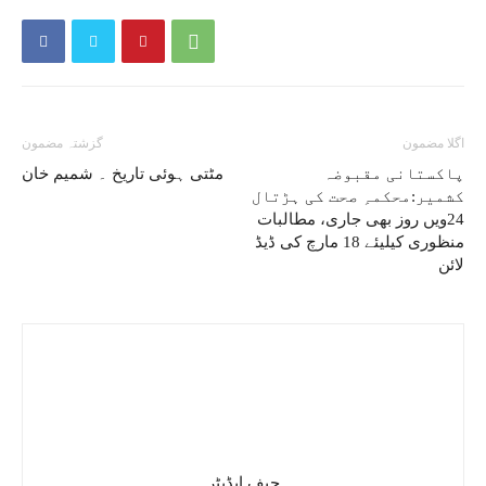
اگلا مضمون
گزشتہ مضمون
پاکستانی مقبوضہ
مٹتی ہوئی تاریخ ۔ شمیم خان
کشمیر:محکمہِ صحت کی ہڑتال
24ويں روز بھی جاری، مطالبات
منظوری کيليئے 18 مارچ کی ڈيڈ
لائن
چیف ایڈیٹر