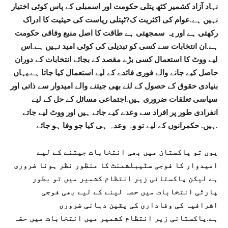
نہاد آزاد کشمیر کٹھ پتلی حکومت اور اسمبلی کے پاس کوئی اختیار
نہیں ہے.عوام کی اکثریت ک?ٹپتلی ریاست کی حیثیت کا ادراک
رکھتی ہے اور یہ سمجھتی ہے طاقت کا اصل منبع وفاقی حکومت
ہے.ان انتخابات سے کسی کو تبدیلی کی کوئی امید نہیں ہے.اس
لیے ووٹ کا استعمال کسی بڑے مقصد کے بجائے انتخابات کے دوران
حاصل کیے جانے والے فوری فائدے کے لیے استعمال کیا جاتا ہے.یہاں
بنیادی حقوق کے حصول کے لئے بھی جیتنے والے امیدوار سے ذاتی اور
سیاسی تعلقات ضروری ہیں.اجتماعی مسائل کے حل کے لیے
انفرادی طور پر افراد سے وعدے کیے جاتے ہیں اور ووٹ لیے جاتے
ہیں. حکمرانوں کے لیے تو وہ وعدہ ہی کیا جو وفا ہو جائے.
یوں تو پاکستان میں بھی انتخابات جیتنے کے لیے
امیدوار کا فوجی سٹیبلشمنٹ کا منظور نظر ہونا ضروری
ہے لیکن پاکستانی زیر انتظام کشمیر میں تو بطور
پارٹی انتخابات میں حصہ لینے کے لیے بھی فوجی
اشرافیہ کی وفاداری کی یقین دہانی ضروری
ہے.پاکستانی زیر انتظام کشمیر میں انتخابات میں حصّہ