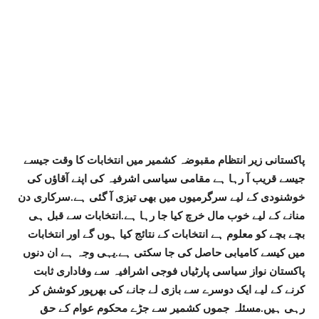
پاکستانی زیر انتظام مقبوضہ کشمیر میں انتخابات کا وقت جیسے
جیسے قریب آ رہا ہے مقامی سیاسی اشرفیہ کی اپنے آقاؤں کی
خوشنودی کے لیے سرگرمیوں میں بھی تیزی آ گئی ہے.سرکاری دن
منانے کے لیے خوب مال خرچ کیا جا رہا ہے.انتخابات سے قبل ہی
بچے بچے کو معلوم ہے انتخابات کے نتائج کیا ہوں گے اور انتخابات
میں کیسے کامیابی حاصل کی جا سکتی ہے.یہی وجہ ہے ان دنوں
پاکستان نواز سیاسی پارٹیاں فوجی اشرافیہ سے وفاداری ثابت
کرنے کے لیے ایک دوسرے سے بازی لے جانے کی بھرپور کوشش کر
رہی ہیں.مسئلہ جموں کشمیر سے جڑے محکوم عوام کے حق