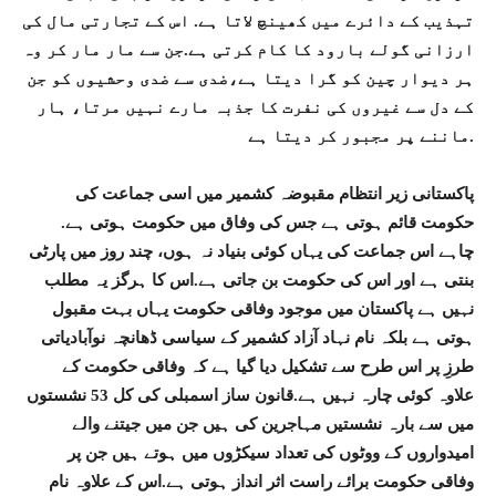
تہذیب کے دائرے میں کھینچ لاتا ہے. اس کے تجارتی مال کی
ارزانی گولے بارود کا کام کرتی ہے.جن سے مار مار کر وہ
ہر دیوار چین کو گرا دیتا ہے،ضدی سے ضدی وحشیوں کو جن
کے دل سے غیروں کی نفرت کا جذبہ مارے نہیں مرتا، ہار
ماننے پر مجبور کر دیتا ہے.
پاکستانی زیر انتظام مقبوضہ کشمیر میں اسی جماعت کی
حکومت قائم ہوتی ہے جس کی وفاق میں حکومت ہوتی ہے.
چاہے اس جماعت کی یہاں کوئی بنیاد نہ ہوں، چند روز میں پارٹی
بنتی ہے اور اس کی حکومت بن جاتی ہے.اس کا ہرگز یہ مطلب
نہیں ہے پاکستان میں موجود وفاقی حکومت یہاں بہت مقبول
ہوتی ہے بلکہ نام نہاد آزاد کشمیر کے سیاسی ڈھانچہ نوآبادیاتی
طرزِ پر اس طرح سے تشکیل دیا گیا ہے کہ وفاقی حکومت کے
علاوہ کوئی چارہ نہیں ہے.قانون ساز اسمبلی کی کل 53 نشستوں
میں سے بارہ نشستیں مہاجرین کی ہیں جن میں جیتنے والے
امیدواروں کے ووٹوں کی تعداد سیکڑوں میں ہوتے ہیں جن پر
وفاقی حکومت برائے راست اثر انداز ہوتی ہے.اس کے علاوہ نام