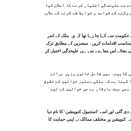
ے سے علیحدگی اختیار کرنے کا اعلان کیا
روکنے کے قواعد و ضوابط طے کرنے کے علاوہ
حکومت سے کہا جا رہا تھا کہ وہ ملک کے اندر
ت مناسب اقدامات کریں۔ مبصرین کے مطابق ترک
ی بجائے اس معاہدے سے ہی علیحدگی اختیار کر
ی کابینہ میں شامل خاتون وزیر برائے
 کہنا ہے کہ ملکی دستور خواتین کے حقوق
بھی بہت باوقار ہے جو خواتین کے لیے
 دی گئی اور اسے ‘استنبول کنوینشن‘ کا نام دیا
ہ کنویشن پر مختلف ممالک نے اپنی حمایت کا