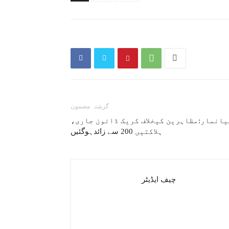
گزشتہ مضمون
یانمار:مظاہرین کیخلاف کریک ڈائون جاری،
ہلاکتیں 200 سے زائدہوگئیں
چیف ایڈیٹر