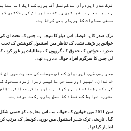
ترک صدر ایردوآن نے کونسل آف یورپ کے ایک اہم معاہد
ہے۔ یہ معاہدہ خواتین پر تشدد اور ان کی ہلاکتوں کو 
صنفی مساوات کا پرچار بھی کرتا ہے۔
ترک صدر کا یہ فیصلہ اس دباو کا نتیجہ ہے جس کے تحت ان کی 
خواتین پر بڑھتے تشدد کے تناظر میں استنبول کنوینشن کے تح
صدر نے خواتین کے حقوق کے گروپوں کے مطالبات پر غور کرنے ک
لی جس کا سرگرم افراد حوالہ دے رہے تھے۔
صدر رجب طیب ایردوآن کے اس فیصلے کی حمایت میں ان ک
خاندان، لیبر اور سماجی پالیسی زہرا زمرد سلجوک کا
کی مکمل ضمانت فراہم کرتا ہے اور ملکی عدالتی نظام 
مقررہ ضوابط کے نفاذ کا عمل جاری رکھے ہوئے ہے۔
سن 2011 میں خواتین کے حوالے سے اس معاہدے کو حتمی شکل
گیا۔ تاریخی ترک شہر استنبول میں یورپی کونسل کے مرتب کرد
اظہار کیا تھا۔