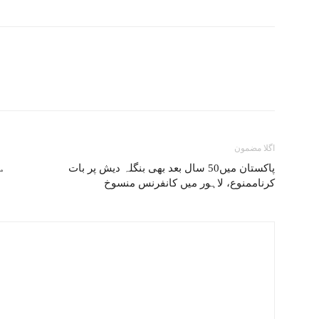
اگلا مضمون
پاکستان میں50 سال بعد بھی بنگلہ دیش پر بات
م
کرناممنوع، لاہور میں کانفرنس منسوخ