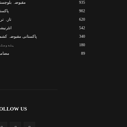
935
مقبوضہ بلوچست
902
پاکست
620
تازہ تر
542
انٹرنیش
340
پاکستانی مقبوضہ کشم
180
ہندوستا
89
مضامی
OLLOW US