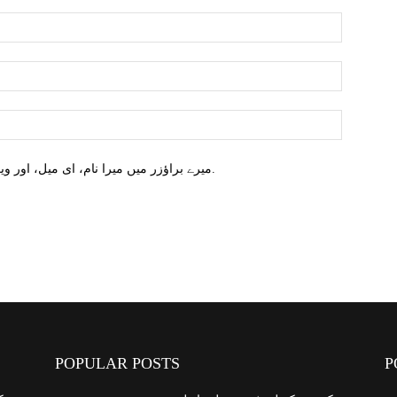
میرے براؤزر میں میرا نام، ای میل، اور ویب سائٹ محفوظ کریں اگلا وقت میں تبصرہ کریں.
POPULAR POSTS
P