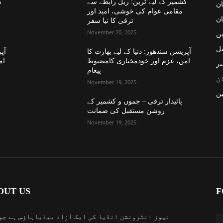
کشمیر کے لیے ٹرین: ریل رابطے سے
ک
ان
مقامی عوام کی خوشی، امید اور
ان
ترقی کا نیا سفر
November 20, 2025
ین
نل
آپریشن سندھور: دنیا کے لیے بھارت کا
آپر
امن، عزم اور خودمختاری کامضبوط
ام
یر
پیغام
ن
November 19, 2025
ن
پائیدار ترقی – جموں و کشمیر کے
روشن مستقبل کی ضمانت
November 19, 2025
OUT US
F
نیوز انٹرونشن انڈیا کی ایک آزاد میڈیاہاؤس ہے جو