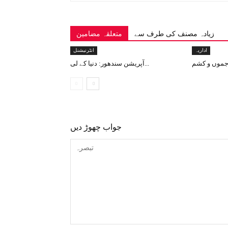
زیادہ مصنف کی طرف سے
متعلقہ مضامین
اداریہ
انٹرنیشنل
آپریشن سندھور: دنیا کے لی...
جواب چھوڑ دیں