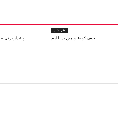
انٹرنیشنل
خوف کو یقین میں بدلنا:آرم...
پائیدار ترقی – جموں و کشم...