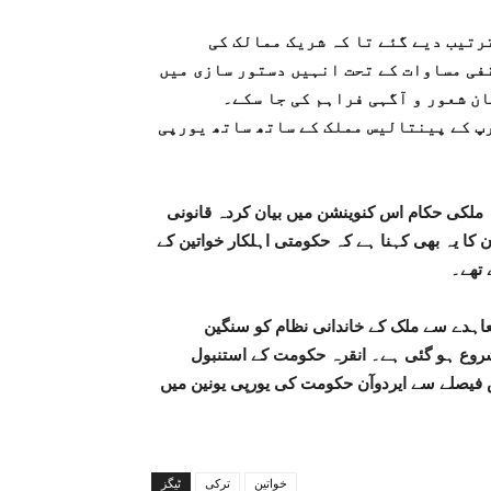
رتیب دیے گئے تا کہ شریک ممالک کی
فی مساوات کے تحت انہیں دستور سازی میں
ان شعور و آگہی فراہم کی جا سکے۔
پ کے پینتالیس مملک کے ساتھ ساتھ یورپی
 ملکی حکام اس کنوینشن میں بیان کردہ قانونی
 کا یہ بھی کہنا ہے کہ حکومتی اہلکار خواتین کے
 تھے۔
اہدے سے ملک کے خاندانی نظام کو سنگین
وع ہو گئی ہے۔ انقرہ حکومت کے استنبول
 فیصلے سے ایردوآن حکومت کی یورپی یونین میں
خواتین
ترکی
ٹیگز