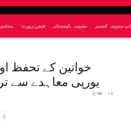
انی مقبوضہ کشمیر
مقبوضہ بلوچستان
فیچرز/رپورٹ
مضامین
خواتین کے تحفظ او
یورپی معاہدے سے تر
145
0