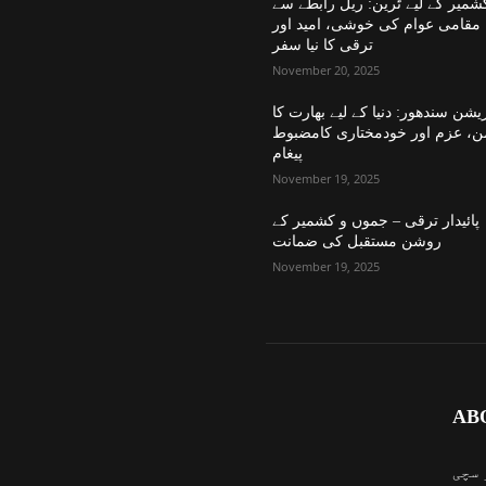
شمیر کے لیے ٹرین: ریل رابطے سے
مقامی عوام کی خوشی، امید اور
ترقی کا نیا سفر
November 20, 2025
یشن سندھور: دنیا کے لیے بھارت کا
ن، عزم اور خودمختاری کامضبوط
پیغام
November 19, 2025
پائیدار ترقی – جموں و کشمیر کے
روشن مستقبل کی ضمانت
November 19, 2025
AB
 سچی