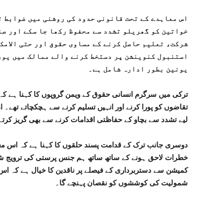
اس معاہدے کے تحت قانونی حدود کی روشنی میں ضوابط ت
خواتین کو گھریلو تشدد سے محفوظ رکھا جا سکے اور صن
شرکت، تعلیم حاصل کرنے کے مساوی حقوق اور حتی الامک
استنبول کنوینشن پر دستخط کرنے والے ممالک میں یور
یونین بطور ادارہ شامل ہے۔
ترکی میں سرگرم انسانی حقوق کے ویمن گروپوں کا کہنا ہے کہ
تقاضوں کو پورا کرنے اور انہیں تسلیم کرنے سے ہچکچاتے تھے۔ ان
لیے تشدد سے بچاو کے حفاظتی اقدامات کرنے سے بھی گریز کرتے
دوسری جانب ترک کے قدامت پسند حلقوں کا کہنا ہے کہ اس مع
خطرات لاحق ہونے کے ساتھ ساتھ ہم جنس پرستی کی ترویج شر
کمیشن سے دستربرداری کے فیصلے پر ناقدین کا خیال ہے کہ اس
شمولیت کی کوششوں کو نقصان پہنچے گا۔