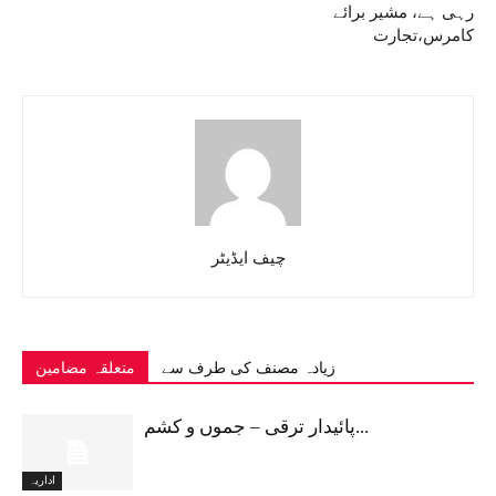
رہی ہے، مشیر برائے
کامرس،تجارت
چیف ایڈیٹر
زیادہ مصنف کی طرف سے
متعلقہ مضامین
پائیدار ترقی – جموں و کشم...
اداریہ