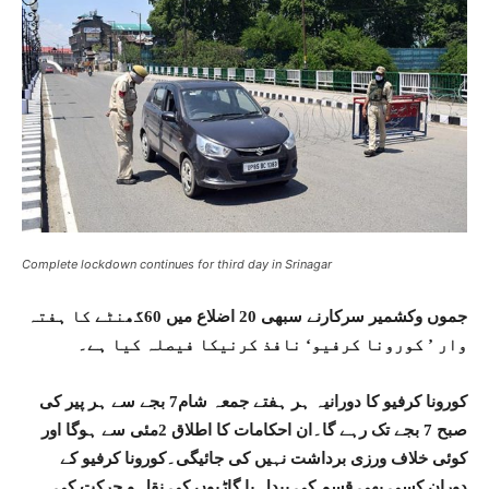
Complete lockdown continues for third day in Srinagar
جموں وکشمیر سرکارنے سبھی 20 اضلاع میں 60گھنٹے کا ہفتہ
وار ’ کورونا کرفیو‘ نافذ کرنیکا فیصلہ کیا ہے۔
کورونا کرفیو کا دورانیہ ہر ہفتے جمعہ شام7 بجے سے ہر پیر کی
صبح 7 بجے تک رہے گا۔ان احکامات کا اطلاق 2مئی سے ہوگا اور
کوئی خلاف ورزی برداشت نہیں کی جائیگی۔کورونا کرفیو کے
دوران کسی بھی قسم کی پیدل یا گاڑیوں کی نقل و حرکت کی