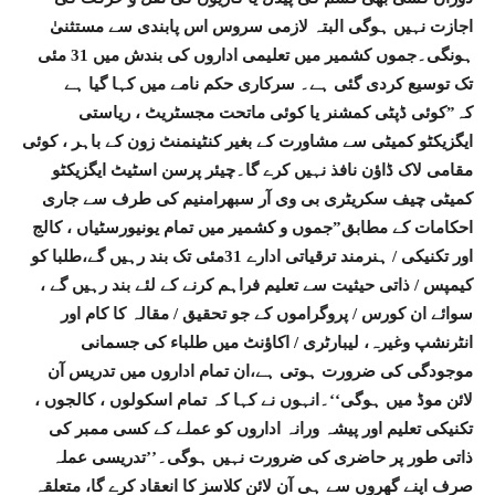
اجازت نہیں ہوگی البتہ لازمی سروس اس پابندی سے مستثنیٰ
ہونگی۔جموں کشمیر میں تعلیمی اداروں کی بندش میں 31 مئی
تک توسیع کردی گئی ہے۔ سرکاری حکم نامے میں کہا گیا ہے
کہ”کوئی ڈپٹی کمشنر یا کوئی ماتحت مجسٹریٹ ، ریاستی
ایگزیکٹو کمیٹی سے مشاورت کے بغیر کنٹینمنٹ زون کے باہر ، کوئی
مقامی لاک ڈاؤن نافذ نہیں کرے گا۔چیئر پرسن اسٹیٹ ایگزیکٹو
کمیٹی چیف سکریٹری بی وی آر سبھرامنیم کی طرف سے جاری
احکامات کے مطابق”جموں و کشمیر میں تمام یونیورسٹیاں ، کالج
اور تکنیکی / ہنرمند ترقیاتی ادارے 31مئی تک بند رہیں گے،طلبا کو
کیمپس / ذاتی حیثیت سے تعلیم فراہم کرنے کے لئے بند رہیں گے ،
سوائے ان کورس / پروگراموں کے جو تحقیق / مقالہ کا کام اور
انٹرنشپ وغیرہ، لیبارٹری / اکاؤنٹ میں طلباء کی جسمانی
موجودگی کی ضرورت ہوتی ہے،ان تمام اداروں میں تدریس آن
لائن موڈ میں ہوگی‘‘۔انہوں نے کہا کہ تمام اسکولوں ، کالجوں ،
تکنیکی تعلیم اور پیشہ ورانہ اداروں کو عملے کے کسی ممبر کی
ذاتی طور پر حاضری کی ضرورت نہیں ہوگی۔’’تدریسی عملہ
صرف اپنے گھروں سے ہی آن لائن کلاسز کا انعقاد کرے گا، متعلقہ