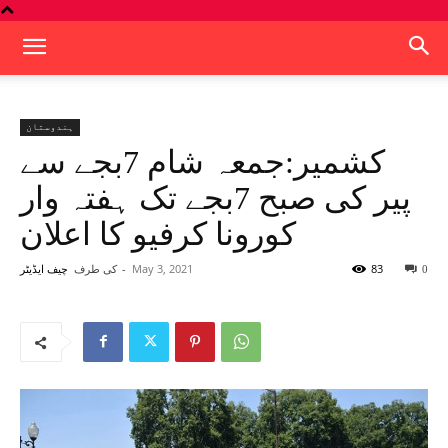
ہندوستان
کشمیر:جمعہ شام 7بجے سے
پیر کی صبح 7بجے تک ہفتہ وار
کورونا کرفیو کا اعلان
83
May 3, 2021
-
کی طرف
0
چیف ایڈیٹر