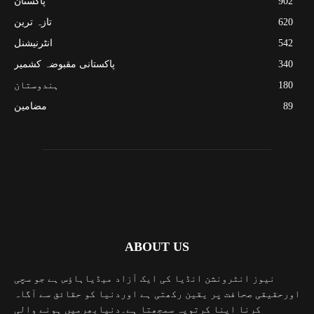
902
پاکستان
620
تازہ ترین
542
انٹرنیشنل
340
پاکستانی مقبوضہ کشمیر
180
ہندوستان
89
مضامین
ABOUT US
نیوز انٹرونشن انڈیا کی ایک آزاد میڈیاہاؤس ہے جو سچی
اورحقیقی صحافت پر یقین رکھتی ہے اوردنیا کو حقائق سے آگاہ
کرنا اپنا کرتویہ سمجھتا ہے۔دنیابھرمیں ہونے والی