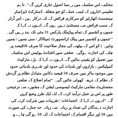
محکمے اس سلسلے میں رہنما اصول جاری کریں گے‘‘۔تاہم
تعلیمی اداروں کے ایسے عملے کو جو متعلقہ ڈسٹرکٹ ڈیزاسٹر
مینجمنٹ اتھارٹیز کو سرکاری فرائض کے لئے درکار ہیں ، اس آرڈر
کے سبب فرائض سے مستثنیٰ نہیں ہوں گے۔انہوں نے کہا کہ
جموں و کشمیر کے تمام پیڈپبلک پارکس 31 مئی تک بند رہیں گی۔
‘‘جموں و کشمیر میں پبلک ٹرانسپورٹ (میٹاڈار / منی بسیں / بسیں
وغیرہ ) کو اس کے بیٹھنے کی مجاز صلاحیت کا صرف 50فیصد پر
چلنے کی اجازت ہوگی۔ ضلعی سپر انٹنڈنٹ پولیس اس سلسلے
میں تعمیل کو یقینی بنائیں گے۔انہوں نے کہا کہ بڑے مارکیٹ
کمپلیکس ، بازاروں اور بلدیات کی حدود اور شہری بلدیاتی حدود
میں موجود مالز میں صرف 50 فیصد دکانیں متبادل نظام پر گردش
کے نظام کے ذریعہ کھولی جائیں گی۔ “تمام اضلاع کے ضلعی
مجسٹریٹ مقامی مارکیٹ ایسوسی ایشن کے مشورے سے ترجیحی
طور پر اس پر عمل درآمد کرنے کے لئے ایک طرز وضع کریں
گے۔”انہوں نے کہا کہ اجتماعات / تقریبات میں شرکت کرنے کی
اجازت دہندگان کی تعداد پر زیادہ سے زیادہ حد جنازے کی صورت
میں 20 اور دیگر اقسام کے اجتماعات کے لئے 50 ہو گی چاہے وہ