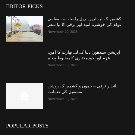
EDITOR PICKS
کشمیر کے لیے ٹرین: ریل رابطے سے مقامی
عوام کی خوشی، امید اور ترقی کا نیا سفر
November 20, 2025
آپریشن سندھور: دنیا کے لیے بھارت کا امن،
عزم اور خودمختاری کامضبوط پیغام
November 19, 2025
پائیدار ترقی – جموں و کشمیر کے روشن
مستقبل کی ضمانت
November 19, 2025
POPULAR POSTS