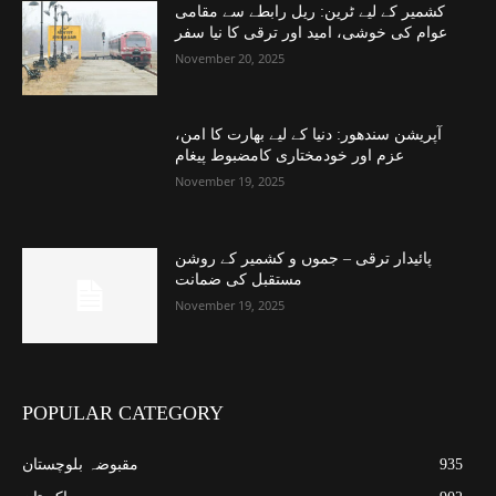
کشمیر کے لیے ٹرین: ریل رابطے سے مقامی
عوام کی خوشی، امید اور ترقی کا نیا سفر
November 20, 2025
آپریشن سندھور: دنیا کے لیے بھارت کا امن،
عزم اور خودمختاری کامضبوط پیغام
November 19, 2025
پائیدار ترقی – جموں و کشمیر کے روشن
مستقبل کی ضمانت
November 19, 2025
POPULAR CATEGORY
935
مقبوضہ بلوچستان