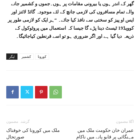
گھر کے اندر ہوں یا بیرونی مقامات پر ہوں۔جموں و کشمیر جانے
والے تمام مسافروں کی لازمی جانچ کے لئے موجودہ گائڈ لائنز اور
ایس او پیز کو سختی سے نافذ کیا جائے۔ “ہر ایک کو لازمی طور پر
کوویڈ19 ٹیسٹ دینا پڑے گا جیسا کہ استعمال میں پروٹوکول کے
ذریعہ دیا گیا ہے اور اگر ضروری ہو تو اسے قرنطین کیاجائیگا۔
کورونا
کشمیر
ٹیگز
اگلا مضمون
گزشتہ مضمون
عمران خان حکومت ملک میں
ملک میں کورونا کی خوفناک
مہنگائی پر قابو پانے میں ناکام
صورتحال