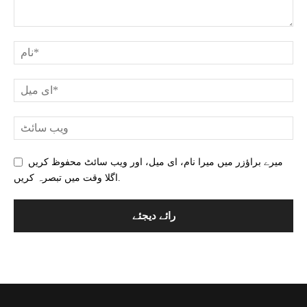
میرے براؤزر میں میرا نام، ای میل، اور ویب سائٹ محفوظ کریں
اگلا وقت میں تبصرہ کریں.