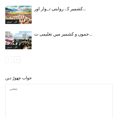
کشمیر کے روایتی تہوار اور...
تازہ ترین
جموں و کشمیر میں تعلیمی ت...
تازہ ترین
جواب چھوڑ دیں