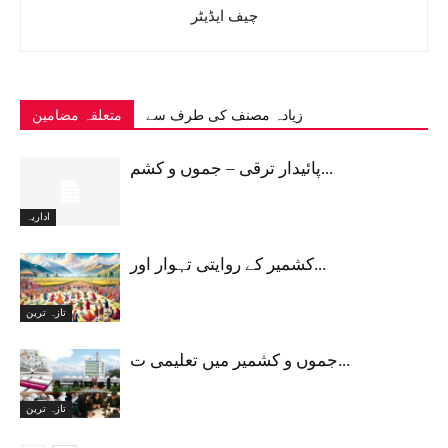
چیف ایڈیٹر
زیادہ مصنف کی طرف سے
متعلقہ مضامین
پائیدار ترقی – جموں و کشم...
اداریہ
کشمیر کے روایتی تہوار اور...
تازہ ترین
جموں و کشمیر میں تعلیمی ت...
تازہ ترین