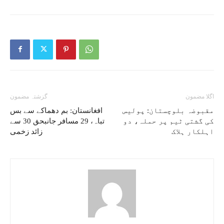
اگلا مضمون
گزشتہ مضمون
مقبوضہ بلوچستان: پولیس
افغانستان: بم دھماکے سے بس
کی گشتی ٹیم پر حملہ، دو
تباہ، 29 مسافر جانبحق 30 سے
اہلکار ہلاک
زائد زخمی