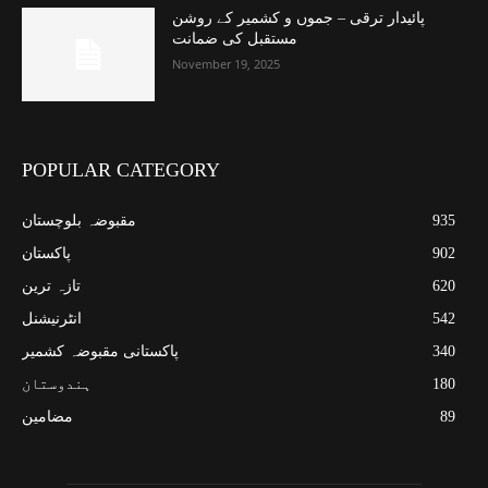
پائیدار ترقی – جموں و کشمیر کے روشن
مستقبل کی ضمانت
November 19, 2025
POPULAR CATEGORY
935
مقبوضہ بلوچستان
902
پاکستان
620
تازہ ترین
542
انٹرنیشنل
340
پاکستانی مقبوضہ کشمیر
180
ہندوستان
89
مضامین