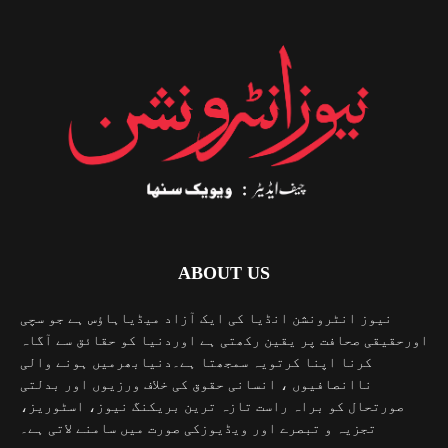
ABOUT US
نیوز انٹرونشن انڈیا کی ایک آزاد میڈیاہاؤس ہے جو سچی
اورحقیقی صحافت پر یقین رکھتی ہے اوردنیا کو حقائق سے آگاہ
کرنا اپنا کرتویہ سمجھتا ہے۔دنیابھرمیں ہونے والی
ناانصافیوں ، انسانی حقوق کی خلاف ورزیوں اور بدلتی
صورتحال کو براہ راست تازہ ترین بریکنگ نیوز، اسٹوریز،
تجزیہ و تبصرے اور ویڈیوزکی صورت میں سامنے لاتی ہے۔