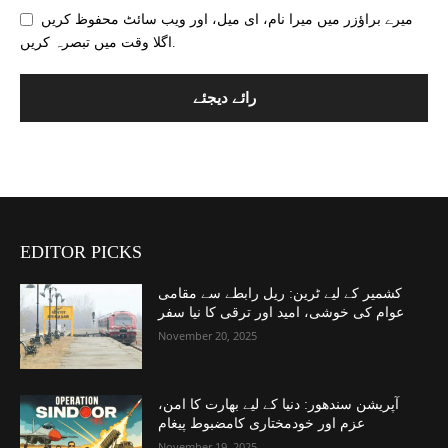
میرے براؤزر میں میرا نام، ای میل، اور ویب سائٹ محفوظ کریں
اگلا وقت میں تبصرہ کریں.
EDITOR PICKS
کشمیر کے لیے ٹرین: ریل رابطے سے مقامی
عوام کی خوشی، امید اور ترقی کا نیا سفر
November 20, 2025
آپریشن سندھور: دنیا کے لیے بھارت کا امن،
عزم اور خودمختاری کامضبوط پیغام
November 19, 2025