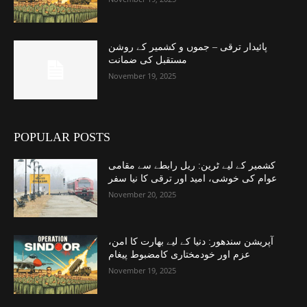
پائیدار ترقی – جموں و کشمیر کے روشن
مستقبل کی ضمانت
November 19, 2025
POPULAR POSTS
کشمیر کے لیے ٹرین: ریل رابطے سے مقامی
عوام کی خوشی، امید اور ترقی کا نیا سفر
November 20, 2025
آپریشن سندھور: دنیا کے لیے بھارت کا امن،
عزم اور خودمختاری کامضبوط پیغام
November 19, 2025