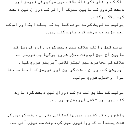
ناگ کے وائلو ککر ناگ علاقے میں سیکورٹی فورسز اور
دہشت گردوں کے مابین معرکہ آرائی کے دوران تین دہشت
گرد ہلاک ہوگئے۔
پولیس نے ٹویٹ کرتے ہوئے کہا ہے کہ پہلے ایک اور اس کے
بعد مزید دو دہشت گرد مارے گئے ہیں۔
اس سے قبل وائلو علاقے میں دہشت گردوں اور فورسز کے
مابین آج صبح اس وقت جھڑپ شروع ہوگیا جب فورسز نے
علاقے کو محاصرے میں لیکر تلاشی آپریشن شروع کیا۔
آپریشن کے دوران دہشت گردون اور فورسز کا آمنا سامنا
ہوا او جھڑپ شروع ہوئی۔
پولیس کے مطابق تصادم کے دوران تین دہشت گرد مارے
گئے ہیں اور تلاشی آپریشن جاری ہے۔
واضح رہے کہ کشمیر میں پاکستانی مذہبی دہشت گردوں کی
شدت پسندانہ کاروائیوں میں کچھ وقت سے تیزی آئی ہے۔