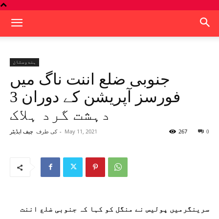
ہندوستان
جنوبی ضلع اننت ناگ میں
فورسز آپریشن کے دوران 3
دہشت گرد ہلاک
267
May 11, 2021
-
کی طرف
0
چیف ایڈیٹر
سرینگرمیں پولیس نے منگل کو کہا کہ جنوبی ضلع اننت