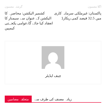
اگلا مضمون
گزشتہ مضمون
پاکستان: غیرملکی سرمایہ کاری
کشمیر الیکشن: محاصرہ کا
میں 32.5 فیصد کمی ریکارڈ
الیکشن کے عنوان سے سیمنار کا
انعقاد کیا جائے گا،عوامی یکجہتی
کیمپین
چیف ایڈیٹر
زیادہ مصنف کی طرف سے
متعلقہ مضامین