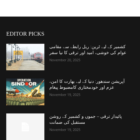
EDITOR PICKS
کشمیر کے لیے ٹرین: ریل رابطے سے مقامی
عوام کی خوشی، امید اور ترقی کا نیا سفر
November 20, 2025
آپریشن سندھور: دنیا کے لیے بھارت کا امن،
عزم اور خودمختاری کامضبوط پیغام
November 19, 2025
پائیدار ترقی – جموں و کشمیر کے روشن
مستقبل کی ضمانت
November 19, 2025