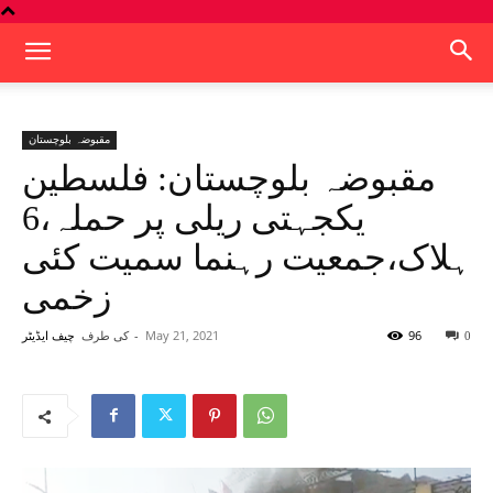
مقبوضہ بلوچستان
مقبوضہ بلوچستان: فلسطین
یکجہتی ریلی پر حملہ،6
ہلاک،جمعیت رہنما سمیت کئی
زخمی
96
May 21, 2021
-
کی طرف
0
چیف ایڈیٹر