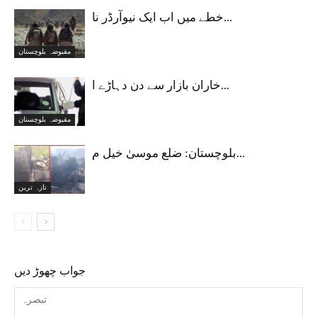
خطے میں اب ایک نیوآرڈر نا...
مقبوضہ بلوچستان
خاران بازار سے دن دہاڑے ا...
مقبوضہ بلوچستان
بلوچستان: ضلع موسیٰ خیل م...
تازہ ترین
جواب چھوڑ دیں