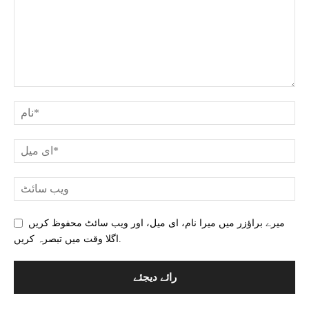
میرے براؤزر میں میرا نام، ای میل، اور ویب سائٹ محفوظ کریں
اگلا وقت میں تبصرہ کریں.