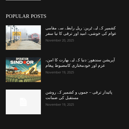
POPULAR POSTS
کشمیر کے لیے ٹرین: ریل رابطے سے مقامی
عوام کی خوشی، امید اور ترقی کا نیا سفر
November 20, 2025
آپریشن سندھور: دنیا کے لیے بھارت کا امن،
عزم اور خودمختاری کامضبوط پیغام
November 19, 2025
پائیدار ترقی – جموں و کشمیر کے روشن
مستقبل کی ضمانت
November 19, 2025