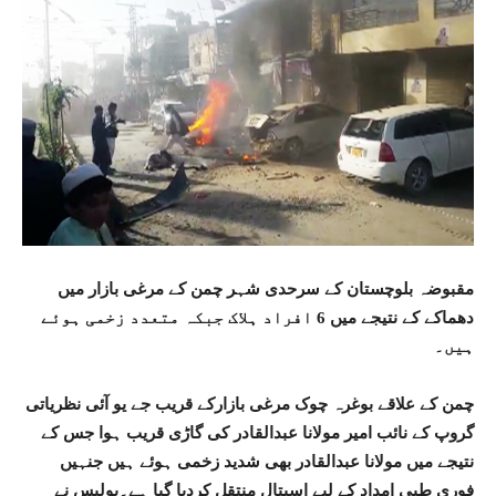
مقبوضہ بلوچستان کے سرحدی شہر چمن کے مرغی بازار میں
دھماکے کے نتیجے میں 6 افراد ہلاک جبکہ متعدد زخمی ہوئے
ہیں۔
چمن کے علاقے بوغرہ چوک مرغی بازارکے قریب جے یو آئی نظریاتی
گروپ کے نائب امیر مولانا عبدالقادر کی گاڑی قریب ہوا جس کے
نتیجے میں مولانا عبدالقادر بھی شدید زخمی ہوئے ہیں جنہیں
فوری طبی امداد کے لیے اسپتال منتقل کردیا گیا ہے۔پولیس نے