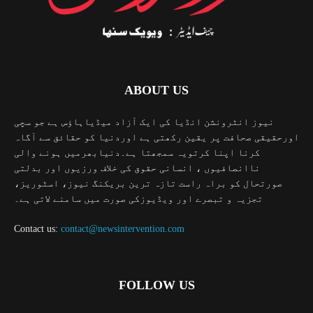
ABOUT US
نیوز انٹرونشن انڈیا کی ایک آزاد میڈیاہاؤس ہے جو سچی
اورحقیقی صحافت پر یقین رکھتی ہے اوردنیا کو حقائق سے آگاہ
کرنا اپنا کرتویہ سمجھتا ہے۔دنیابھرمیں ہونے والی
ناانصافیوں ، انسانی حقوق کی خلاف ورزیوں اور بدلتی
صورتحال کو براہ راست تازہ ترین بریکنگ نیوز، اسٹوریز،
تجزیہ و تبصرے اور ویڈیوزکی صورت میں سامنے لاتی ہے۔
Contact us:
contact@newsintervention.com
FOLLOW US