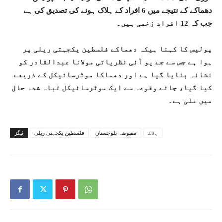
دھماکے کے نتیجے میں 6 افراد کے ہلاک ہونے کی تصدیق کی ہے
جب کہ 12 افراد زخمی ہیں۔
پولیس کا کہنا ہیکہ دھماکے فلسطین یکجہتی ریلی پر
ہوا ہے جس سے جے یو آئی نظریاتی مولانا عبدالقادر کو
نشانہ بنایا گیا ہے اور دھماکا موٹرسائیکل کے ذریعے
کیا گیا، جائے وقوعہ سے ایک موٹرسائیکل تباہ شدہ حال
میں ملی ہے۔
ہلاک
مقبوضہ بلوچستان
فلسطین یکجہتی ریلی
ٹیگز