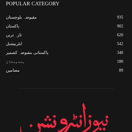
POPULAR CATEGORY
935
مقبوضہ بلوچستان
902
پاکستان
620
تازہ ترین
542
انٹرنیشنل
340
پاکستانی مقبوضہ کشمیر
180
ہندوستان
89
مضامین