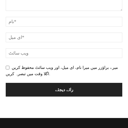
میرے براؤزر میں میرا نام، ای میل، اور ویب سائٹ محفوظ کریں
اگلا وقت میں تبصرہ کریں.