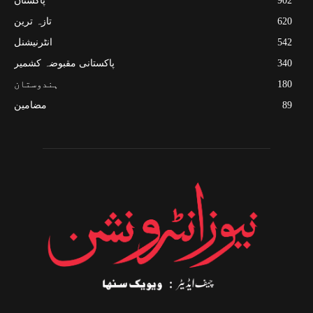
902
پاکستان
620
تازہ ترین
542
انٹرنیشنل
340
پاکستانی مقبوضہ کشمیر
180
ہندوستان
89
مضامین