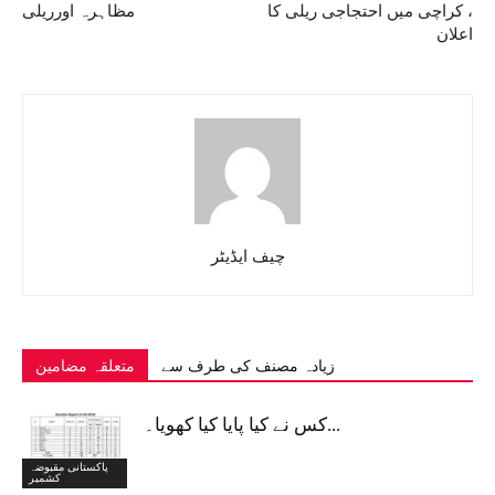
، کراچی میں احتجاجی ریلی کا
مظاہرہ اورریلی
اعلان
چیف ایڈیٹر
زیادہ مصنف کی طرف سے
متعلقہ مضامین
کس نے کیا پایا کیا کھویا۔...
پاکستانی مقبوضہ
کشمیر