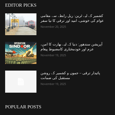
EDITOR PICKS
کشمیر کے لیے ٹرین: ریل رابطے سے مقامی
عوام کی خوشی، امید اور ترقی کا نیا سفر
November 20, 2025
آپریشن سندھور: دنیا کے لیے بھارت کا امن،
عزم اور خودمختاری کامضبوط پیغام
November 19, 2025
پائیدار ترقی – جموں و کشمیر کے روشن
مستقبل کی ضمانت
November 19, 2025
POPULAR POSTS