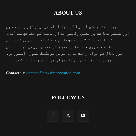
ABOUT US
نیوز انٹرونشن انڈیا کی ایک آزاد میڈیاہاؤس ہے جو سچی
اورحقیقی صحافت پر یقین رکھتی ہے اوردنیا کو حقائق سے آگاہ
کرنا اپنا کرتویہ سمجھتا ہے۔دنیابھرمیں ہونے والی
ناانصافیوں ، انسانی حقوق کی خلاف ورزیوں اور بدلتی
صورتحال کو براہ راست تازہ ترین بریکنگ نیوز، اسٹوریز،
تجزیہ و تبصرے اور ویڈیوزکی صورت میں سامنے لاتی ہے۔
Contact us:
contact@newsintervention.com
FOLLOW US