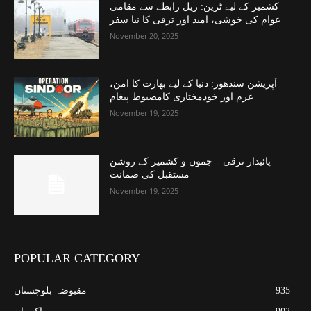
کشمیر کے لیے ٹرین: ریل رابطے سے مقامی
عوام کی خوشی، امید اور ترقی کا نیا سفر
November 20, 2025
آپریشن سندھور: دنیا کے لیے بھارت کا امن،
عزم اور خودمختاری کامضبوط پیغام
November 19, 2025
پائیدار ترقی – جموں و کشمیر کے روشن
مستقبل کی ضمانت
November 19, 2025
POPULAR CATEGORY
935
مقبوضہ بلوچستان