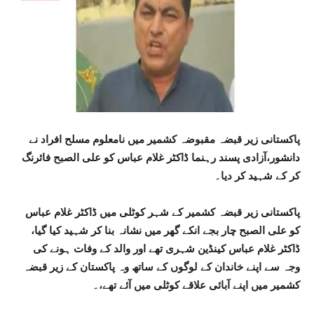
پاکستانی زیر قبضہ مقبوضہ کشمیر میں نامعلوم مسلح افراد نے
دانشور،آزادی پسند رہنما ڈاکٹر غلام عباس کو علی الصبح فائرنگ
کر کے شہید کر دیا۔
پاکستانی زیر قبضہ کشمیر کے شہر کوٹلی میں ڈاکٹر غلام عباس
کو علی الصبح چار بجے انکے گھر میں نشانہ بنا کر شہید کیا گیا،
ڈاکٹر غلام عباس کینڈین شہری تھے اور والد کے وفات ہونے کی
وجہ سے اپنے خاندان کے لوگوں کے ساتھ وہ پاکستان کے زیر قبضہ
کشمیر میں اپنے آبائی علاقے کوٹلی میں آئے تھے،۔