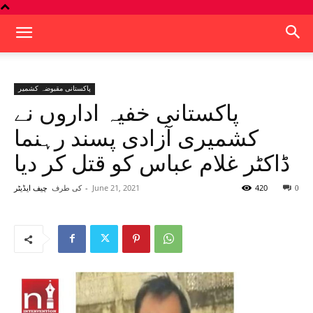
پاکستانی مقبوضہ کشمیر
پاکستانی خفیہ اداروں نے
کشمیری آزادی پسند رہنما
ڈاکٹر غلام عباس کو قتل کر دیا
420
June 21, 2021
-
کی طرف
0
چیف ایڈیٹر