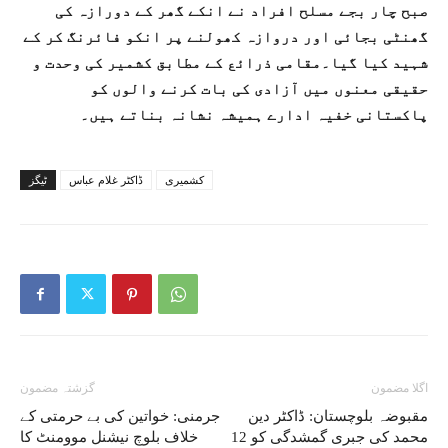
صبح چار بجے مسلح افراد نے انکے گھر کے دورازہ کی
گھنٹی بجائی اور دروازہ کھولنے پر انکو فائرنگ کر کے
شہید کیا گیا۔مقامی ذرائع کے مطابق کشمیر کی وحدت و
حقیقی معنوں میں آزادی کی بات کرنے والوں کو
پاکستانی خفیہ ادارے ہمیشہ نشانہ بناتے ہیں۔
کشمیری
ڈاکٹر غلام عباس
ٹیگز
اگلا مضمون
گزشتہ مضمون
مقبوضہ بلوچستان: ڈاکٹر دین
جرمنی: خواتین کی بے حرمتی کے
محمد کی جبری گمشدگی کو 12
خلاف بلوچ نیشنل موومنٹ کا