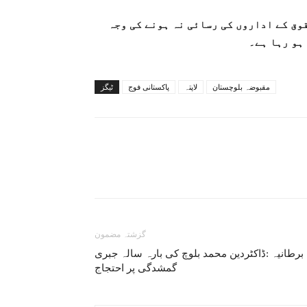
وق کے اداروں کی رسائی نہ ہونے کی وجہ
ہو رہا ہے۔
مقبوضہ بلوچستان
لاپتہ
پاکستانی فوج
ٹیگز
گزشتہ مضمون
برطانیہ :ڈاکٹردین محمد بلوچ کی بارہ سالہ جبری
گمشدگی پر احتجاج