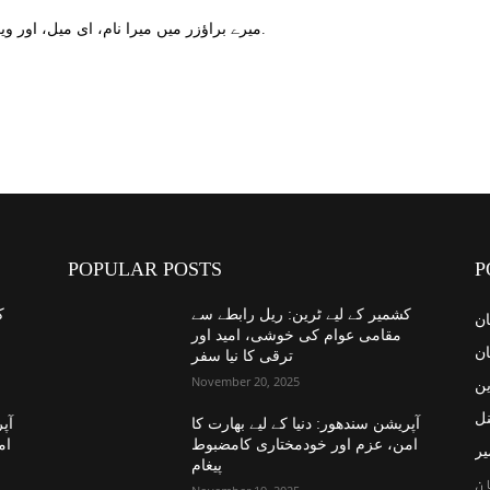
میرے براؤزر میں میرا نام، ای میل، اور ویب سائٹ محفوظ کریں اگلا وقت میں تبصرہ کریں.
POPULAR POSTS
P
کشمیر کے لیے ٹرین: ریل رابطے سے
ک
ان
مقامی عوام کی خوشی، امید اور
ان
ترقی کا نیا سفر
November 20, 2025
ین
نل
آپریشن سندھور: دنیا کے لیے بھارت کا
آپر
امن، عزم اور خودمختاری کامضبوط
ام
یر
پیغام
ن