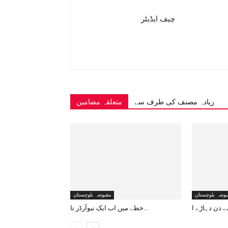
چیف ایڈیٹر
زیادہ مصنف کی طرف سے
متعلقہ مضامین
بوضہ بلوچستان
مقبوضہ بلوچستان
خطے میں اب ایک نیوآرڈر نا...