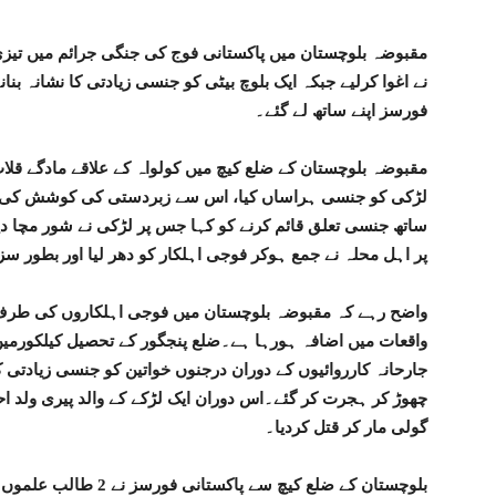
مقبوضہ بلوچستان میں پاکستانی فوج کی جنگی جرائم میں تیزی
نے اغوا کرلیے جبکہ ایک بلوچ بیٹی کو جنسی زیادتی کا نشانہ 
فورسز اپنے ساتھ لے گئے۔
لڑکی کو جنسی ہراساں کیا، اس سے زبردستی کی کوشش کی اور
ساتھ جنسی تعلق قائم کرنے کو کہا جس پر لڑکی نے شور مچا 
پر اہل محلہ نے جمع ہوکر فوجی اہلکار کو دھر لیا اور بطور سز
واضح رہے کہ مقبوضہ بلوچستان میں فوجی اہلکاروں کی طرف 
واقعات میں اضافہ ہورہا ہے۔ضلع پنجگور کے تحصیل کیلکورمیں 
چھوڑ کر ہجرت کر گئے۔اس دوران ایک لڑکے کے والد پیری ولد ا
گولی مار کر قتل کردیا۔
بلوچستان کے ضلع کیچ سے 