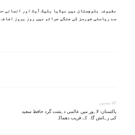
مقبوضہ بلوچستان میں میڈیا بلیک آوٹ اور انسانی حق
سے ریاستی فورسز کی جنگی جرائم میں روز بروز اضافہ 
اگلا مضمون
پاکستان: لاہور میں عالمی دہشت گرد حافظ سعید
کی رہائش گاہ کے قریب دھماکہ