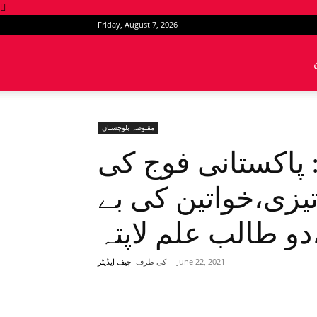
Friday, August 7, 2026
News
Intervention
مقبوضہ بلوچستان
پاکستانی فوج کی
یزی،خواتین کی بے
و طالب علم لاپتہ
June 22, 2021
-
کی طرف
چیف ایڈیٹر