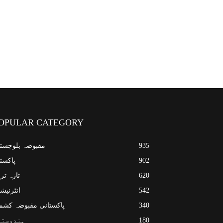
OPULAR CATEGORY
935
مقبوضہ بلوچست
902
پاکست
620
تازہ تر
542
انٹرنیش
340
پاکستانی مقبوضہ کشم
180
ہندوستا