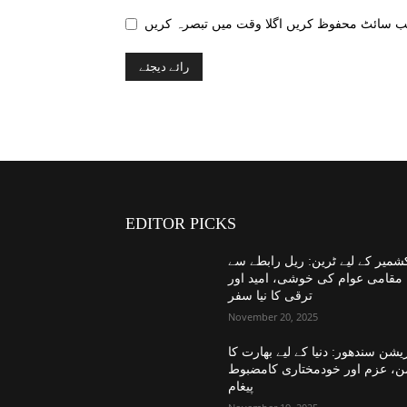
EDITOR PICKS
شمیر کے لیے ٹرین: ریل رابطے سے
مقامی عوام کی خوشی، امید اور
ترقی کا نیا سفر
November 20, 2025
یشن سندھور: دنیا کے لیے بھارت کا
ن، عزم اور خودمختاری کامضبوط
پیغام