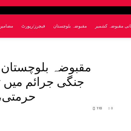
انی مقبوضہ کشمیر
مقبوضہ بلوچستان
فیچرز/رپورٹ
مضامین
مقبوضہ بلوچستان: 
جنگی جرائم میں ت
حرمتی،د
110
0