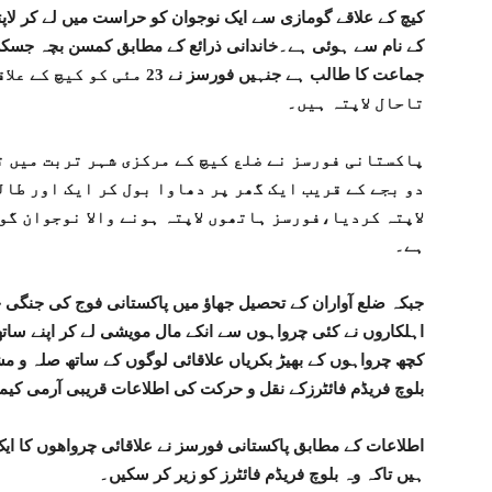
کیچ کے علاقے گومازی سے ایک نوجوان کو حراست میں لے کر لا
جماعت کا طالب ہے جنہیں فورسز
تاحال لاپتہ ہیں۔
پاکستانی فورسز نے ضلع کیچ کے مرکزی شہر تربت میں ت
دو بجے کے قریب ایک گھر پر دھاوا بول کر ایک اور طال
لاپتہ کردیا،فورسز ہاتھوں لاپتہ ہونے والا نوجوان گو
ہے۔
جبکہ ضلع آواران کے تحصیل جھاؤ میں پاکستانی فوج کی جنگی ج
اہلکاروں نے کئی چرواہوں سے انکے مال مویشی لے کر اپنے ساتھ
کچھ چرواہوں کے بھیڑ بکریاں علاقائی لوگوں کے ساتھ صلہ و 
بلوچ فریڈم فائٹرزکے نقل و حرکت کی اطلاعات قریبی آرمی کیم
اطلاعات کے مطابق پاکستانی فورسز نے علاقائی چرواھوں کا ایک
ہیں تاکہ وہ بلوچ فریڈم فائٹرز کو زیر کر سکیں۔