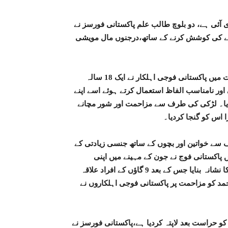
 آئی ہے، دو بلوچ طالب علم پاکستانی فورسز نے
بنانے کی کوشش کرنے کے ساتھ،درجنوں مال مویشی
مقبوضہ بلوچستان کے ضلع کیچ میں کولواہ کے علاقے مادگے قلات میں پاکستانی فوجی اہلکار نے ایک 18 سالہ
 نامناسب الفاظ استعمال کرتے ہوئے اسے اپنے
دیا۔ لڑکی کی طرف سے مزاحمت اور شور مچانے
ا اس کو گنجا کردیا۔
سے خواتین اور بچوں کے ساتھ جنسی زیادتی کے
پاکستانی فوج نے جون کے مہینے میں اپنی
جارحانہ کارروائیوں کے دوران درجنوں خواتین کو جنسی زیادتی کا نشانہ بنایا جس کے بعد 9 گاؤں کے افراد علاقہ
حمد کو مزاحمت پر پاکستانی فوجی اہلکاروں نے
پاکستانی فورسز نے 2 طالب علموں کو حراست بعد لاپتہ کردیا ہے،پاکستانی فورسز نے