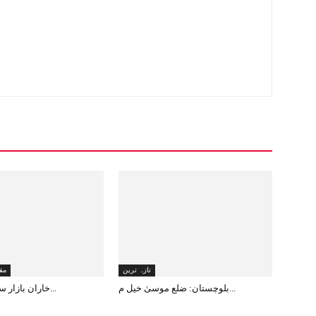
تازہ ترین
مق
بلوچستان: ضلع موسیٰ خیل م...
خاران بازار سے دن دہاڑے ا...