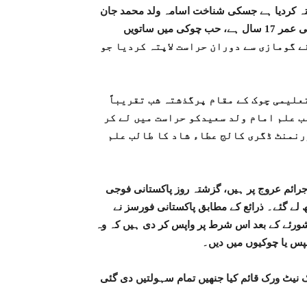
پتہ کردیا ہے جسکی شناخت اسامہ ولد محمد جان
کے نام سے ہوئی ہے۔خاندانی ذرائع کے مطابق کمسن بچہ جسکی عمر 17 سال ہے، حب چوکی میں ساتویں
 نے 23 مئی کو کیچ کے علاقے گومازی سے دوران حراست لاپتہ کردیا جو
علیمی چوک کے مقام پرگذشتہ شب تقریباً
ب علم امام ولد سعیدکو حراست میں لے کر
رنمنٹ ڈگری کالج عطاء شاد کا طالب علم
رائم عروج پر ہیں، گزشتہ روز پاکستانی فوجی
 لے گئے۔ ذرائع کے مطابق پاکستانی فورسز نے
مشورئے کے بعد اس شرط پر واپس کر دی ہیں کہ وہ
پس یا چوکیوں میں دیں۔
 نیٹ ورک قائم کیا جنھیں تمام سہولتیں دی گئی