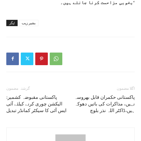
بخوبی مزاحمت کرنا جانتے ہیں۔‘
بشیر زیب
ٹیگز
اگلا مضمون
گزشتہ مضمون
پاکستانی حکمران قابل بھروسہ
پاکستانی مقبوضہ کشمیر:
نہیں، مذاکرات کی باتیں دھوکہ
الیکشن چوری کرنے کیلئے آئی
ہیں،ڈاکٹر اللہ نذر بلوچ
ایس آئی کا سیکٹر کمانڈر تبدیل