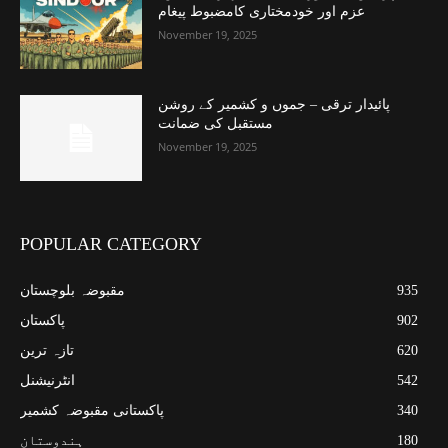
عزم اور خودمختاری کامضبوط پیغام
November 19, 2025
پائیدار ترقی – جموں و کشمیر کے روشن
مستقبل کی ضمانت
November 19, 2025
POPULAR CATEGORY
935
مقبوضہ بلوچستان
902
پاکستان
620
تازہ ترین
542
انٹرنیشنل
340
پاکستانی مقبوضہ کشمیر
180
ہندوستان