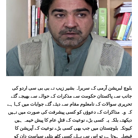
بلوچ لبریشن آرمی کے سربراہ بشیر زیب نے بی بی سی اردو کی
جانب سے پاکستان حکومت سے مذکرات کے حوالے سے بھیجے گئے
تحریری سوالات کے نامعلوم مقام سے دیئے گئے جوابات میں کہا ہے
کہ وہ مذاکرات کے دعوؤں کو کسی پیشرفت کی صورت میں نہیں
دیکھتے بلکہ یہ کسی بڑے نوعیت کے قتلِ عام کا پیش خیمہ ہیں
کیونکہ بلوچستان میں جب بھی کسی بڑے نوعیت کے آپریشن کا
فیصلہ ہوتا ہے تو اس سے پہلے کسی کٹھ پتلی سیاست دان کو