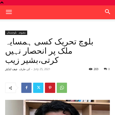
مقبوضہ بلوچستان
بلوچ تحریک کسی ہمسایہ
ملک پر انحصار نہیں
کرتی،بشیر زیب
203
July 25, 2021
-
کی طرف
0
چیف ایڈیٹر