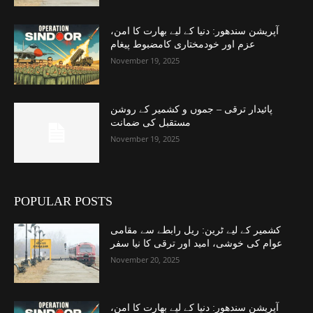
آپریشن سندھور: دنیا کے لیے بھارت کا امن،
عزم اور خودمختاری کامضبوط پیغام
November 19, 2025
پائیدار ترقی – جموں و کشمیر کے روشن
مستقبل کی ضمانت
November 19, 2025
POPULAR POSTS
کشمیر کے لیے ٹرین: ریل رابطے سے مقامی
عوام کی خوشی، امید اور ترقی کا نیا سفر
November 20, 2025
آپریشن سندھور: دنیا کے لیے بھارت کا امن،