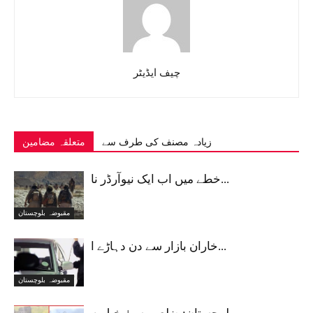
چیف ایڈیٹر
زیادہ مصنف کی طرف سے
متعلقہ مضامین
خطے میں اب ایک نیوآرڈر نا...
مقبوضہ بلوچستان
خاران بازار سے دن دہاڑے ا...
مقبوضہ بلوچستان