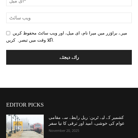
میرے براؤزر میں میرا نام، ای میل، اور ویب سائٹ محفوظ کریں
اگلا وقت میں تبصرہ کریں.
EDITOR PICKS
کشمیر کے لیے ٹرین: ریل رابطے سے مقامی
عوام کی خوشی، امید اور ترقی کا نیا سفر
November 20, 2025