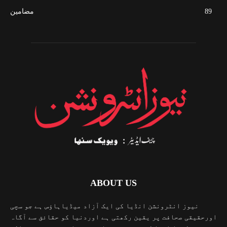
89
مضامین
ABOUT US
نیوز انٹرونشن انڈیا کی ایک آزاد میڈیاہاؤس ہے جو سچی
اورحقیقی صحافت پر یقین رکھتی ہے اوردنیا کو حقائق سے آگاہ