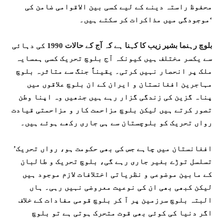
محفوظ راستہ دینے کے لیے کسی بین الاقوامی ضامن کی
موجودگی میں مذاکرات کر سکتے ہیں۔‘
بلوچ رہنما بشیر زیب کا کہنا ہے کہ آج کے حالات 1990 کی دہائی
سے یکسر مختلف ہیں کیونکہ آج بلوچ تحریک کسی ہمسایہ
ملک پر انحصار نہیں کرتی۔ یقیناً جنگ سے متاثرہ بلوچ
مہاجرین افغانستان و ایران کے ان بلوچ علاقوں میں
پناہ گزین کی زندگی گزار رہے ہیں جنھیں وہ اپنا وطن
تصور کرتے ہیں لیکن بلوچ مزاحمت کار و مزاحمتی قیادت
رواں تحریک کو بلوچستان سے ہی جاری رکھے ہوئے ہیں۔
’افغانستان میں چاہے جس کی بھی حکومت ہو، رواں تحریک
تسلسل توڑے بغیر جاری رہے گی، بلوچ تحریک و طالبان
کے مابین موضوعی و نظریاتی اختلافات لازم موجود ہیں
لیکن کبھی بھی ان کی نوعیت معروضی نہیں رہی۔ ہاں
البتہ بلوچ سرزمین پر آ کر بلوچ قومی مفادات کے خلاف
اگر دنیا کی کوئی بھی قوت متحرک ہوتی ہے تو بلوچ