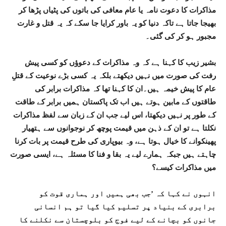
مذاکرات کا دعوت نامہ یا عام معافی کی باتوں کی پٹیاں پڑھا کر
بھیجا جاتا ہے تاکہ دنیا کو یہ باور کرایا جا سکے کہ یہ قتل و غارت
مجبور ہو کر کی گئی۔
بشیر زیب کا کہنا ہے کہ وہ مذاکرات کے دعوؤں کو کسی پیش
رفت کی صورت میں نہیں دیکھتے بلکہ یہ کسی بڑے نوعیت کے قتلِ
عام کا پیش خیمہ ہیں۔ان کا کہنا تھا کہ مذاکرات برابر کی
طاقتوں کے مابین ہوتے ہیں اب تک پاکستان ہمیں برابر کے طاقت
کے طور پر نہیں دیکھتا، اس لیے جب ان کے زبان سے لفظ مذاکرات
نکلتا ہے تو ان کے ذہن میں قیمت پوچھ کر نوجوانوں سے ہتھیار
پھینکوانے کا خیال ہوتا ہے، وہ بیوپاری کی طرح قیمت پر بات کرنا
چاہتے ہیں جبکہ ہمارے لیے یہ بقا و فنا کا مسئلہ ہے، ایسی صورت
میں مذاکرات کیسے؟
انہوں نے کہا کہ ’جب بھی ہمیں اور ہماری قوت کو
برابری کے بنیاد پر تسلیم کیا گیا تو ہم انسانی
جانوں کو بچانے کے لیے فوج کو بلوچستان سے نکلنے کا