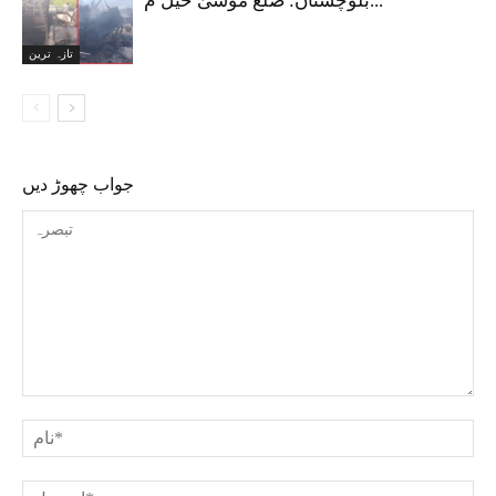
بلوچستان: ضلع موسیٰ خیل م...
تازہ ترین
جواب چھوڑ دیں