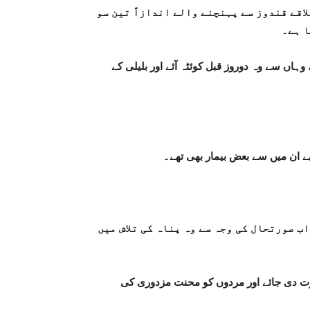
قے قندوز سے پہنچنے والے اندازاً تین سو
ا ہے۔
اں سے وہ دوروز قبل کوئٹہ آئے اور بلیلی کے
ے ان میں سے بعض بیمار بھی تھے۔
 صورتحال کی وجہ سے وہ پناہ کی تلاش میں
اجازت دی جائے اور مردوں کو محنت مزدوری کی