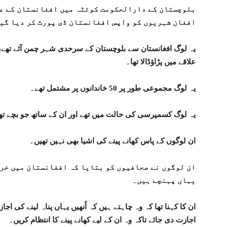
بلوچستان کے دارالحکومت کوئٹہ میں افغانستان کے علا
افغان شہریوں کو واپس افغانستان ڈی پورٹ کر دیا گی
یہ لوگ افغانستان سے بلوچستان کے سرحدی شہر چمن آئے تھے، وہ
علاقے میں پڑاؤڈالا تھا۔
یہ لوگ مجموعی طور پر 50 خاندانوں پر مشتمل تھے۔
یہ لوگ کسمپرسی کی حالت میں تھے اور ان کے ساتھ جو بچے تھ
ان لوگوں کے پاس کھانے پینے کی اشیا بھی نہیں تھیں۔
ان لوگوں نے صحافیوں کو بتایا کہ افغانستان میں خراب
یہاں پہنچے ہیں۔
ان کا کہنا تھا کہ وہ چاہتے ہیں کہ اُنھیں یہاں پناہ لینے کی 
اجازت دی جائے تاکہ وہ ان کے لیے کھانے پینے کا انتظام کریں۔