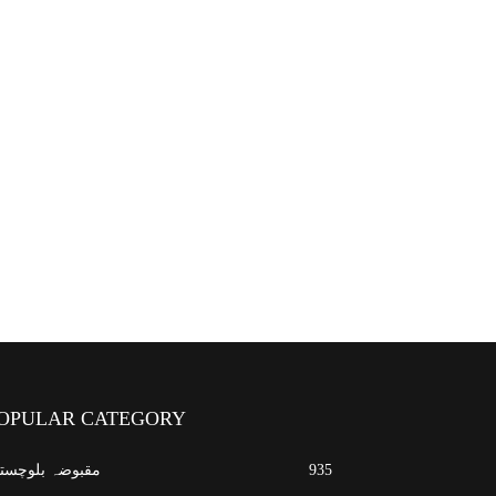
OPULAR CATEGORY
935
مقبوضہ بلوچست