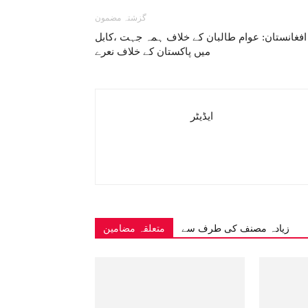
گزشتہ مضمون
افغانستان: عوام طالبان کے خلاف ہمہ جہت ،کابل
میں پاکستان کے خلاف نعرے
ایڈیٹر
زیادہ مصنف کی طرف سے
متعلقہ مضامین