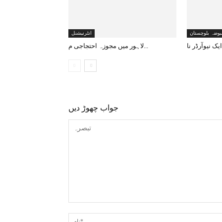
بوضہ بلوچستان
انٹرنیشنل
لاہور میں مجوزہ احتجاجی م...
جواب چھوڑ دیں