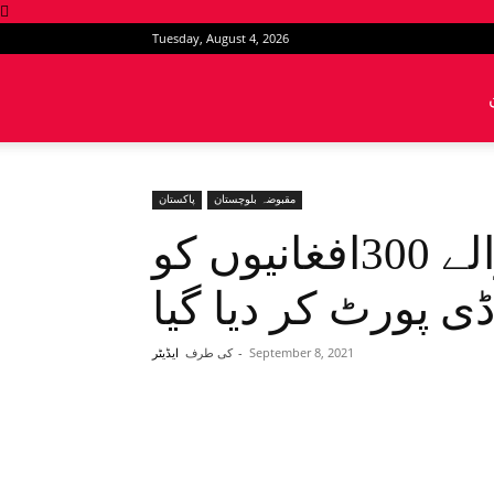
Tuesday, August 4, 2026
News
Intervention
مقبوضہ بلوچستان
پاکستان
قندوز سے کوئٹہ آنیوالے 300افغانیوں کو
ی پورٹ کر دیا گیا
September 8, 2021
-
کی طرف
ایڈیٹر
Share