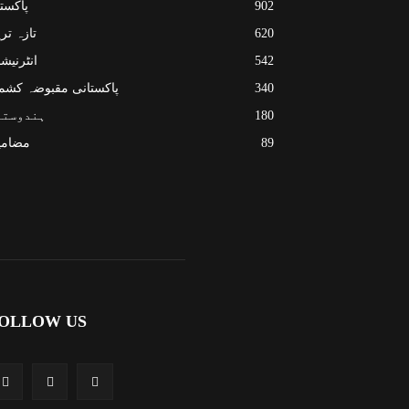
902
پاکست
620
تازہ تر
542
انٹرنیش
340
پاکستانی مقبوضہ کشم
180
ہندوستا
89
مضامی
OLLOW US