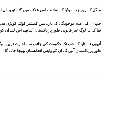
منگل کے روز جب میڈیا کے نمائندے اس علاقے میں گئے تو وہاں ا
جب ان کی عدم موجودگی کے بارے میں کمشنر کوئٹہ ڈویژن سہیل ا
تھا کہ یہ لوگ غیر قانونی طور پر پاکستان آئے تھے اس لیے ان کو
اُنھوں نے بتایا کہ جب تک حکومت کی جانب سے اجازت نہیں ہو
طور پر پاکستان آئیں گے ان کو واپس افغانستان بھیجا جائے گا۔