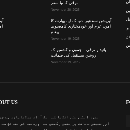
ان
ترقی کا نیا سفر
November 20, 2025
ین
نل
آپریشن سندھور: دنیا کے لیے بھارت کا
آپر
امن، عزم اور خودمختاری کامضبوط
ام
یر
پیغام
ن
November 19, 2025
ن
پائیدار ترقی – جموں و کشمیر کے
روشن مستقبل کی ضمانت
November 19, 2025
OUT US
F
نیوز انٹرونشن انڈیا کی ایک آزاد میڈیاہاؤس ہے جو
اورحقیقی صحافت پر یقین رکھتی ہے اوردنیا کو حقائق سے 
کرنا اپنا کرتویہ سمجھتا ہے۔دنیابھرمیں ہونے 