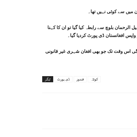
ن میں سے کوئی نہیں تھا۔
لرحمان بلوچ سے رابطہ کیا گیا تو ان کا کہنا
 واپس افغانستان ڈی پورٹ کردیا گیا۔
گی اس وقت تک جو بھی افغان شہری غیر قانونی
کوئٹہ
قندوز
ڈی پورٹ
ٹیگز