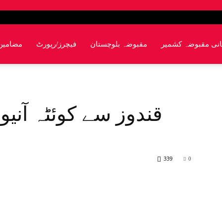
انی مقبوضہ کشمیر
مقبوضہ بلوچستان
فیچرز/رپورٹ
مضامین
ڈ
339
0