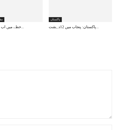
پاکستان
مق
پاکستان: پنجاب میں 12دہشت...
خطے میں اب ایک نیوآرڈر نا...