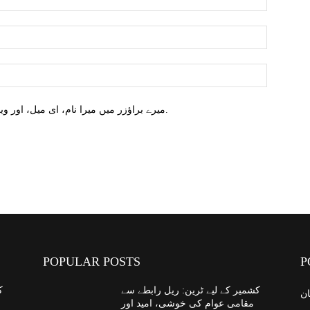
میرے براؤزر میں میرا نام، ای میل، اور ویب سائٹ محفوظ کریں اگلا وقت میں تبصرہ کریں.
POPULAR POSTS
P
کشمیر کے لیے ٹرین: ریل رابطے سے
ک
ان
مقامی عوام کی خوشی، امید اور