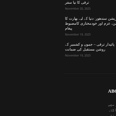
ترقی کا نیا سفر
November 20, 2025
یشن سندھور: دنیا کے لیے بھارت کا
ن، عزم اور خودمختاری کامضبوط
پیغام
November 19, 2025
پائیدار ترقی – جموں و کشمیر کے
روشن مستقبل کی ضمانت
November 19, 2025
AB
 سچی
آگاہ
والی