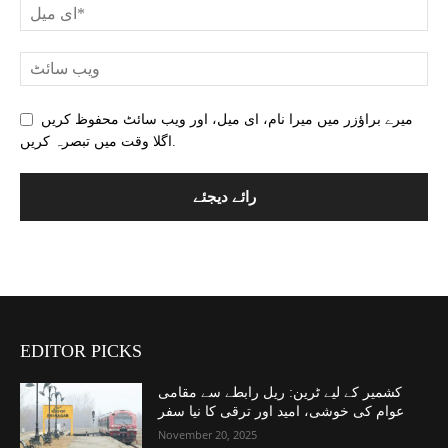
میرے براؤزر میں میرا نام، ای میل، اور ویب سائٹ محفوظ کریں
اگلا وقت میں تبصرہ کریں.
EDITOR PICKS
کشمیر کے لیے ٹرین: ریل رابطے سے مقامی
عوام کی خوشی، امید اور ترقی کا نیا سفر
November 20, 2025