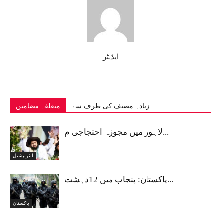
ایڈیٹر
زیادہ مصنف کی طرف سے
متعلقہ مضامین
لاہور میں مجوزہ احتجاجی م...
انٹرنیشنل
پاکستان: پنجاب میں 12دہشت...
پاکستان