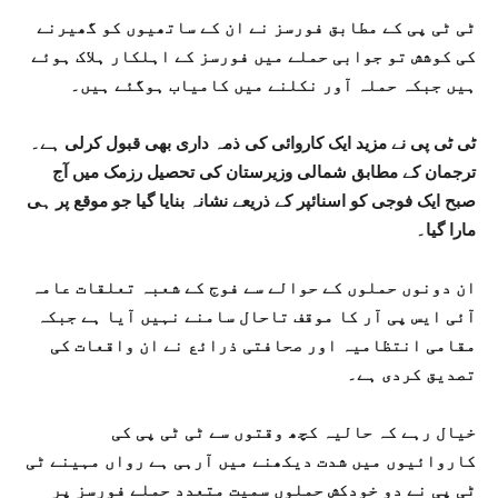
ٹی ٹی پی کے مطابق فورسز نے ان کے ساتھیوں کو گھیرنے
کی کوشش تو جوابی حملے میں فورسز کے اہلکار ہلاک ہوئے
ہیں جبکہ حملہ آور نکلنے میں کامیاب ہوگئے ہیں۔
ٹی ٹی پی نے مزید ایک کاروائی کی ذمہ داری بھی قبول کرلی ہے۔
ترجمان کے مطابق شمالی وزیرستان کی تحصیل رزمک میں آج
صبح ایک فوجی کو اسنائپر کے ذریعے نشانہ بنایا گیا جو موقع پر ہی
مارا گیا۔
ان دونوں حملوں کے حوالے سے فوج کے شعبہ تعلقات عامہ
آئی ایس پی آر کا موقف تاحال سامنے نہیں آیا ہے جبکہ
مقامی انتظامیہ اور صحافتی ذرائع نے ان واقعات کی
تصدیق کردی ہے۔
خیال رہے کہ حالیہ کچھ وقتوں سے ٹی ٹی پی کی
کاروائیوں میں شدت دیکھنے میں آرہی ہے رواں مہینے ٹی
ٹی پی نے دو خودکش حملوں سمیت متعدد حملے فورسز پر