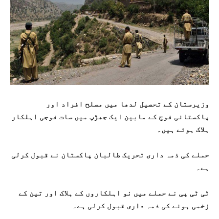
وزیرستان کے تحصیل لدھا میں مسلح افراد اور
پاکستانی فوج کے مابین ایک جھڑپ میں سات فوجی اہلکار
ہلاک ہوئے ہیں۔
حملے کی ذمہ داری تحریک طالبان پاکستان نے قبول کرلی
ہے۔
ٹی ٹی پی نے حملے میں نو اہلکاروں کے ہلاک اور تین کے
زخمی ہونے کی ذمہ داری قبول کرلی ہے۔