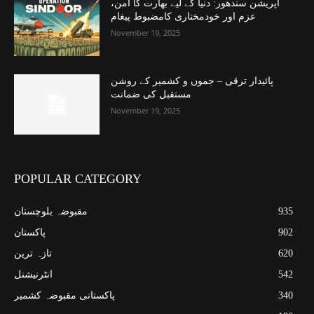
آپریشن سندھور: دنیا کے لیے بھارت کا امن،
عزم اور خودمختاری کامضبوط پیغام
November 19, 2025
پائیدار ترقی – جموں و کشمیر کے روشن
مستقبل کی ضمانت
November 19, 2025
POPULAR CATEGORY
935
مقبوضہ بلوچستان
902
پاکستان
620
تازہ ترین
542
انٹرنیشنل
340
پاکستانی مقبوضہ کشمیر