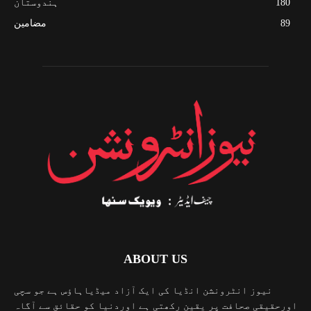
180
ہندوستان
89
مضامین
ABOUT US
نیوز انٹرونشن انڈیا کی ایک آزاد میڈیاہاؤس ہے جو سچی
اورحقیقی صحافت پر یقین رکھتی ہے اوردنیا کو حقائق سے آگاہ