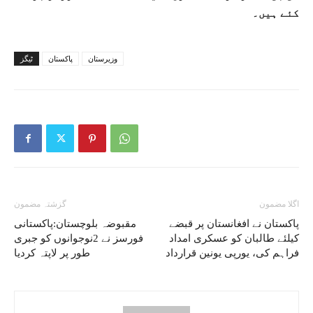
کئے ہیں۔
وزیرستان
پاکستان
ٹیگز
اگلا مضمون
گزشتہ مضمون
پاکستان نے افغانستان پر قبضے
مقبوضہ بلوچستان:پاکستانی
کیلئے طالبان کو عسکری امداد
فورسز نے 2نوجوانوں کو جبری
فراہم کی، یورپی یونین قرارداد
طور پر لاپتہ کردیا