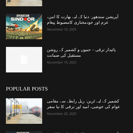
آپریشن سندھور: دنیا کے لیے بھارت کا امن،
عزم اور خودمختاری کامضبوط پیغام
November 19, 2025
پائیدار ترقی – جموں و کشمیر کے روشن
مستقبل کی ضمانت
November 19, 2025
POPULAR POSTS
کشمیر کے لیے ٹرین: ریل رابطے سے مقامی
عوام کی خوشی، امید اور ترقی کا نیا سفر
November 20, 2025