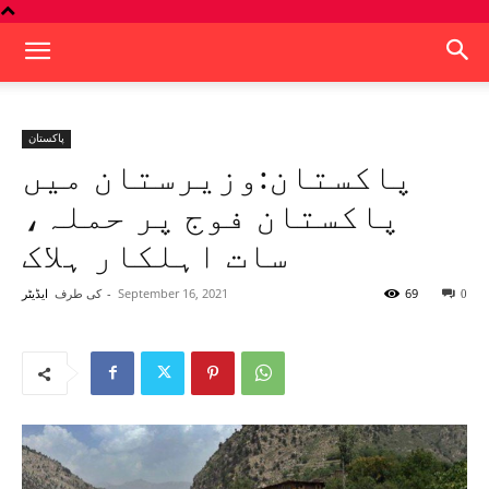
پاکستان
پاکستان:وزیرستان میں
پاکستان فوج پر حملہ،
سات اہلکار ہلاک
69
September 16, 2021
-
کی طرف
0
ایڈیٹر