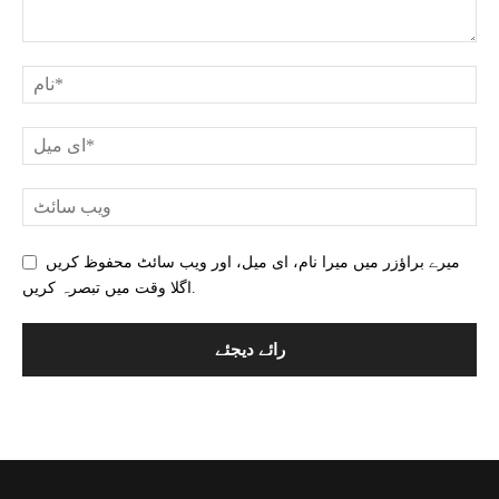
میرے براؤزر میں میرا نام، ای میل، اور ویب سائٹ محفوظ کریں
اگلا وقت میں تبصرہ کریں.