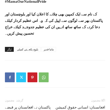
#MamaOurNationalPride
کے نام سے ایک کمپین بھی چلانے کا اعلان کیا اور بلوچستان اور
پاکستان بھر سے لوگوں سے اپیل کی کہ وہ اس عظیم کردار کیلئے
دعا کرنے کے ساتھ ساتھ انہیں ان کی عظیم جدوجہد کیلئے خراج
تحسین پیش کریں۔
ماما قدیر
بلوچ یکجہتی کمیٹی
ٹیگز
اگلا مضمون
گزشتہ مضمون
افغانستان: انسانی حقوق کمیشن
پاکستان نے افغانستان پر قبضے