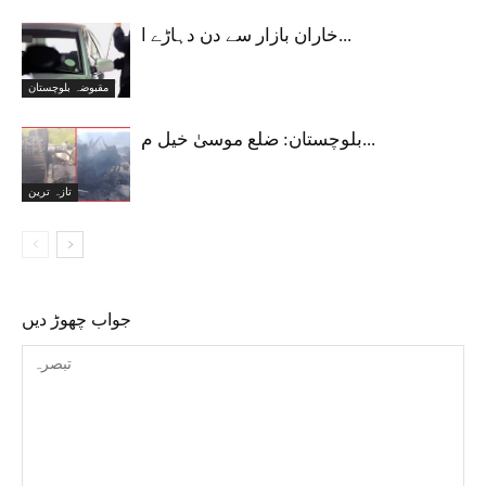
خاران بازار سے دن دہاڑے ا...
مقبوضہ بلوچستان
بلوچستان: ضلع موسیٰ خیل م...
تازہ ترین
جواب چھوڑ دیں