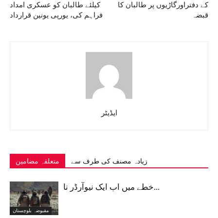
کے دفتراورگاڑیوں پر طالبان کا
کیلئے طالبان کو عسکری امداد
قبضہ
فراہم کی، یورپی یونین قرارداد
ایڈیٹر
زیادہ مصنف کی طرف سے
متعلقہ مضامین
خطے میں اب ایک نیوآرڈر نا...
مقبوضہ بلوچستان