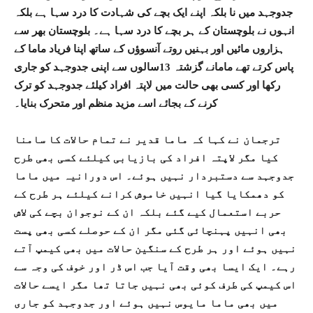
جدوجہد میں نا بلکہ اپنے ایک بچے کی شہادت کا درد سہا ہے بلکہ
انہوں نے بلوچستان کے ہر بچے کا درد سہا ہے۔ بلوچستان بھر سے
ہزاروں مائیں اور بہنیں روتے آنسوؤں کے ساتھ اپنا فریاد ماما کے
پاس کرتے تھے مامانے گزشتہ 13سالوں سے اپنی جدوجہد کو جاری
رکھا اور کسی بھی حالت میں لاپتہ افراد کیلئے جدوجہد کو ترک
کرنے کے بجائے اسے مزید منظم اور متحرک بنایا۔
ترجمان نے کہا کہ ماما قدیر نے تمام حالات کا سامنا
کیا مگر لاپتہ افراد کی بازیابی کیلئے کسی بھی طرح
جدوجہد سے دستبردار نہیں ہوئے۔ اس دورانیہ میں ماما
کو دھمکایا گیا انہیں خاموش کرانے کیلئے ہر طرح کے
حربے استعمال کیے گئے بلکہ ان کے نوجوان بچے کی لاش
بھی انہیں پہنچائی گئی مگر ان کے حوصلے کسی بھی پست
نہیں ہوئے اور ہر طرح کے سنگین حالات میں بھی کیمپ آتے
رہے۔ ایک ایسا بھی وقت آیا جب اس ڈر اور خوف کی وجہ سے
اس کیمپ کی طرف کوئی بھی نہیں جاتا تھا مگر ایسے حالات
میں بھی ماما مایوس نہیں ہوئے اور جدوجہد کو جاری