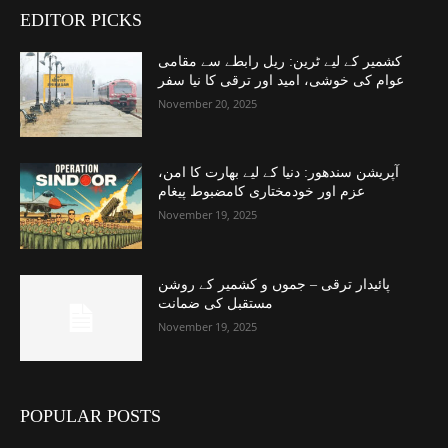
EDITOR PICKS
کشمیر کے لیے ٹرین: ریل رابطے سے مقامی
عوام کی خوشی، امید اور ترقی کا نیا سفر
November 20, 2025
آپریشن سندھور: دنیا کے لیے بھارت کا امن،
عزم اور خودمختاری کامضبوط پیغام
November 19, 2025
پائیدار ترقی – جموں و کشمیر کے روشن
مستقبل کی ضمانت
November 19, 2025
POPULAR POSTS