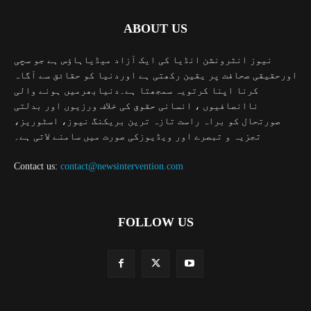
ABOUT US
نیوز انٹرونشن انڈیا کی ایک آزاد میڈیاہاؤس ہے جو سچی
اورحقیقی صحافت پر یقین رکھتی ہے اوردنیا کو حقائق سے آگاہ
کرنا اپنا کرتویہ سمجھتا ہے۔دنیابھرمیں ہونے والی
ناانصافیوں ، انسانی حقوق کی خلاف ورزیوں اور بدلتی
صورتحال کو براہ راست تازہ ترین بریکنگ نیوز، اسٹوریز،
تجزیہ و تبصرے اور ویڈیوزکی صورت میں سامنے لاتی ہے۔
Contact us:
contact@newsintervention.com
FOLLOW US