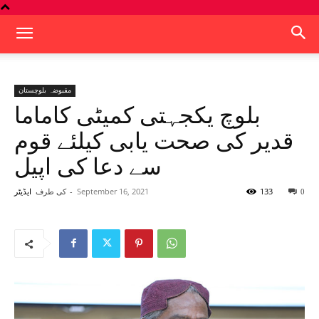
مقبوضہ بلوچستان
بلوچ یکجہتی کمیٹی کاماما
قدیر کی صحت یابی کیلئے قوم
سے دعا کی اپیل
133
September 16, 2021
-
کی طرف
0
ایڈیٹر