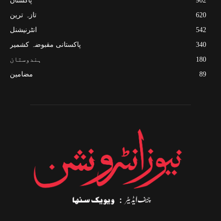
902
پاکستان
620
تازہ ترین
542
انٹرنیشنل
340
پاکستانی مقبوضہ کشمیر
180
ہندوستان
89
مضامین