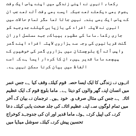
رکھا، انہوں نے اپنی زندگی میں اپنے پاس ایک وقت
ہجوم بھی دیکھتے تھے جبکہ ایسے بھی وقت آتے تھے جب ان
کے پاس ایک بھی بندہ نہیں جاتا تھا مگر تمام حالات میں
انہوں نے لاپتہ افراد کی بازیابی کیلئے جدوجہد کو
جاری رکھا۔ماما کی عظیم، بیباک، جہد مسلسل اور ان
گنت قربانیوں کی وجہ سے ہزاروں لاپتہ افراد اپنے گھر
واپس آئے آج بلوچستان میں ہزاروں گھر کی خوشیوں کے
پیچھے ماما قدیر ہیں، ان کا کردار ایسا ہے کہ اسے
الفاظ میں بیان کرنا ممکن نہیں ہے۔
انہوں نے زندگی کا ایک ایسا حصہ قوم کیلئے وقف کیا ہے جس عمر
میں انسان اپنے گھر والوں کو دیتا ہے۔ ماما بلوچ قوم کے ایک عظیم
اثاثہ ہے جس کی مثال صرف وہ خود ہیں۔ ترجمان نے بیان کے آخر
میں تمام لوگوں سے اپنے عظیم اثاثے کی جلد صحت یابی کیلئے دعا
کرنے کی اپیل کرتے ہوئے ماما قدیر اور ان کی جدوجہد کوخراج
تحسین پیش کرنے کیلئے سوشل میڈیا میں