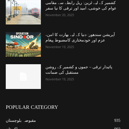
کشمیر کے لیے ٹرین: ریل رابطے سے مقامی
عوام کی خوشی، امید اور ترقی کا نیا سفر
November 20, 2025
آپریشن سندھور: دنیا کے لیے بھارت کا امن،
عزم اور خودمختاری کامضبوط پیغام
November 19, 2025
پائیدار ترقی – جموں و کشمیر کے روشن
مستقبل کی ضمانت
November 19, 2025
POPULAR CATEGORY
935
مقبوضہ بلوچستان