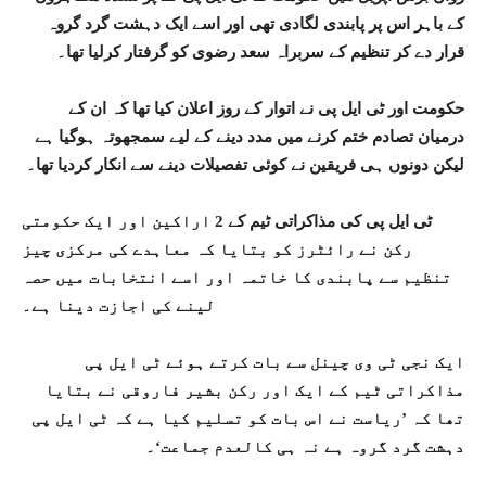
کے باہر اس پر پابندی لگادی تھی اور اسے ایک دہشت گرد گروہ
قرار دے کر تنظیم کے سربراہ سعد رضوی کو گرفتار کرلیا تھا۔
حکومت اور ٹی ایل پی نے اتوار کے روز اعلان کیا تھا کہ ان کے
درمیان تصادم ختم کرنے میں مدد دینے کے لیے سمجھوتہ ہوگیا ہے
لیکن دونوں ہی فریقین نے کوئی تفصیلات دینے سے انکار کردیا تھا۔
ٹی ایل پی کی مذاکراتی ٹیم کے 2 اراکین اور ایک حکومتی
رکن نے رائٹرز کو بتایا کہ معاہدے کی مرکزی چیز
تنظیم سے پابندی کا خاتمہ اور اسے انتخابات میں حصہ
لینے کی اجازت دینا ہے۔
ایک نجی ٹی وی چینل سے بات کرتے ہوئے ٹی ایل پی
مذاکراتی ٹیم کے ایک اور رکن بشیر فاروقی نے بتایا
تھا کہ ’ریاست نے اس بات کو تسلیم کیا ہے کہ ٹی ایل پی
دہشت گرد گروہ ہے نہ ہی کالعدم جماعت‘۔