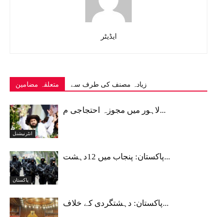
ایڈیٹر
زیادہ مصنف کی طرف سے
متعلقہ مضامین
لاہور میں مجوزہ احتجاجی م...
انٹرنیشنل
پاکستان: پنجاب میں 12دہشت...
پاکستان
پاکستان: دہشتگردی کے خلاف...