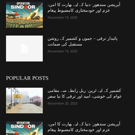
آپریشن سندھور: دنیا کے لیے بھارت کا امن،
عزم اور خودمختاری کامضبوط پیغام
November 19, 2025
پائیدار ترقی – جموں و کشمیر کے روشن
مستقبل کی ضمانت
November 19, 2025
POPULAR POSTS
کشمیر کے لیے ٹرین: ریل رابطے سے مقامی
عوام کی خوشی، امید اور ترقی کا نیا سفر
November 20, 2025
آپریشن سندھور: دنیا کے لیے بھارت کا امن،
عزم اور خودمختاری کامضبوط پیغام