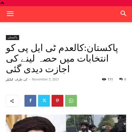
پاکستان
پاکستان:کالعدم ٹی ایل پی کو
انتخابات میں حصہ لینے کی
اجازت دیدی گئی
111
November 3, 2021
-
کی طرف
0
ایڈیٹر