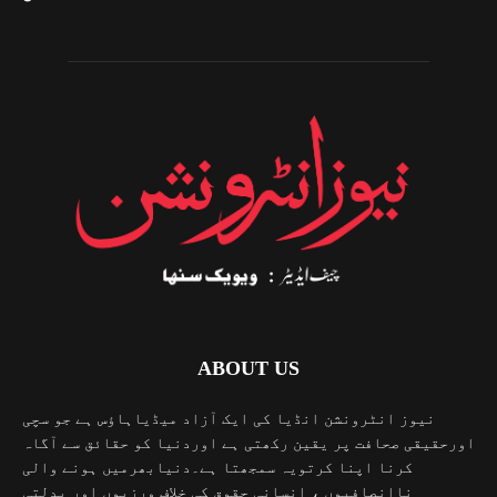
ABOUT US
نیوز انٹرونشن انڈیا کی ایک آزاد میڈیاہاؤس ہے جو سچی
اورحقیقی صحافت پر یقین رکھتی ہے اوردنیا کو حقائق سے آگاہ
کرنا اپنا کرتویہ سمجھتا ہے۔دنیابھرمیں ہونے والی
ناانصافیوں ، انسانی حقوق کی خلاف ورزیوں اور بدلتی