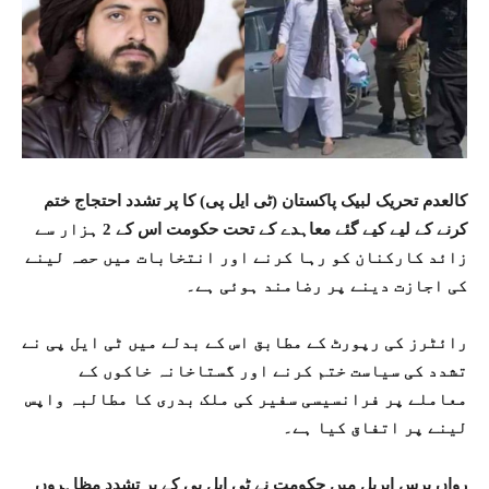
کالعدم تحریک لبیک پاکستان (ٹی ایل پی) کا پر تشدد احتجاج ختم
کرنے کے لیے کیے گئے معاہدے کے تحت حکومت اس کے 2 ہزار سے
زائد کارکنان کو رہا کرنے اور انتخابات میں حصہ لینے
کی اجازت دینے پر رضامند ہوئی ہے۔
رائٹرز کی رپورٹ کے مطابق اس کے بدلے میں ٹی ایل پی نے
تشدد کی سیاست ختم کرنے اور گستاخانہ خاکوں کے
معاملے پر فرانسیسی سفیر کی ملک بدری کا مطالبہ واپس
لینے پر اتفاق کیا ہے۔
رواں برس اپریل میں حکومت نے ٹی ایل پی کے پر تشدد مظاہروں