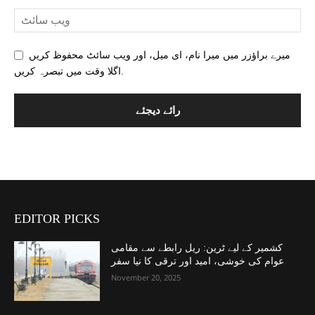
میرے براؤزر میں میرا نام، ای میل، اور ویب سائٹ محفوظ کریں
اگلا وقت میں تبصرہ کریں.
EDITOR PICKS
کشمیر کے لیے ٹرین: ریل رابطے سے مقامی
عوام کی خوشی، امید اور ترقی کا نیا سفر
November 20, 2025