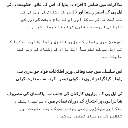
مذاکرات میں شامل 3 افراد نے بتایا کہ اس کے علاوہ حکومت نے ٹی
ایل پی کے اسیر رہنما اور 23 سو کارکنان کی رہائی کی
مخالفت نہ کرنے کا اور ان کے نام دہشت گردوں کی
نگرانی فہرست سے خارج کرنے کا فیصلہ کیا ہے۔
اس ضمن میں پنجاب کے وزیر قانون راجا بشارت نے کہا کہ
ٹی ایل پی کے تقریباً ایک ہزار کارکنان کو رہا کیا
جاچکا ہے۔
اس سلسلے میں جب وفاقی وزیر اطلاعات فواد چوہدری سے
رابطہ کیا گیا تو انہوں نے کوئی تبصرہ کرنے سے معذرت کرلی۔
ٹی ایل پی کے ہزاروں کارکنان کی جانب سے پاکستان کی مصروف
شاہراہوں پر احتجاج کے دوران تصادم میں 7 پولیس اہلکار
ہلاک اور سیکڑوں زخمی ہوئے، جس کے بعد حکومت اور
تنظیم کے درمیان تصفیہ ہوگیا۔