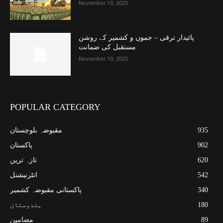
November 19, 2025
پائیدار ترقی – جموں و کشمیر کے روشن
مستقبل کی ضمانت
November 19, 2025
POPULAR CATEGORY
935
مقبوضہ بلوچستان
902
پاکستان
620
تازہ ترین
542
انٹرنیشنل
340
پاکستانی مقبوضہ کشمیر
180
ہندوستان
89
مضامین