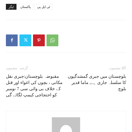
ٹی ایل پی
پاکستان
ٹیگز
اگلا مضمون
گزشتہ مضمون
بلوچستان میں جبری گمشدگیوں
مقبوضہ بلوچستان:جبری نقل
کا سلسلہ جاری ہے, ماما قدیر
مکانی ، بچوں کی اغواء اور قتل
بلوچ
کے خلاف بی وائی سی 7 نومبر
کو احتجاجی کیمپ لگائے گی