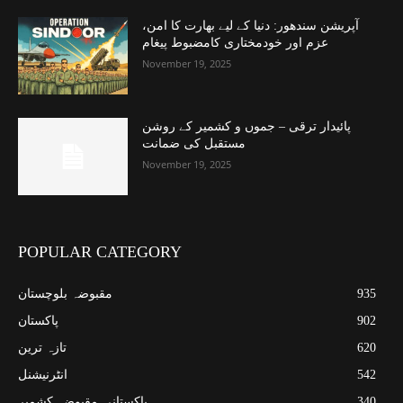
آپریشن سندھور: دنیا کے لیے بھارت کا امن،
عزم اور خودمختاری کامضبوط پیغام
November 19, 2025
پائیدار ترقی – جموں و کشمیر کے روشن
مستقبل کی ضمانت
November 19, 2025
POPULAR CATEGORY
935
مقبوضہ بلوچستان
902
پاکستان
620
تازہ ترین
542
انٹرنیشنل
340
پاکستانی مقبوضہ کشمیر