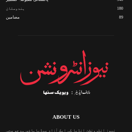
180
ہندوستان
89
مضامین
ABOUT US
نیوز انٹرونشن انڈیا کی ایک آزاد میڈیاہاؤس ہے جو سچی