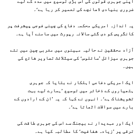
اپنی جوہری قوتوں کی اس بڑی توسیع میں مدد کے لیے
ضروری بنیادی ڈھانچے کی تعمیر کر رہا ہے‘۔
یہ اندازہ امریکی محکمہ دفاع کی چینی فوجی پیشرفت پر
کانگریس کو دی گئی سالانہ رپورٹ میں سامنے آیا ہے۔
آزاد محققین نے حالیہ مہینوں میں مغربی چین میں نئے
جوہری میزائل ’سائلوس‘ کی سیٹلائٹ تصاویر شائع کی
ہیں۔
ایک امریکی دفاعی اہلکار نے بتایا کہ جوہری
ہتھیاروں کے ذخائر میں توسیع ’ہمارے لیے بہت
تشویشناک ہے‘۔ انہوں نے کہا کہ یہ ’ان کے ارادوں کے
بارے میں سوالات اٹھاتا ہے‘۔
ایک اور عہدیدار نے بیجنگ سے اس کی جوہری طاقت کی
ترقی پر ’زیادہ شفافیت‘ کا مطالبہ کیا ہے۔