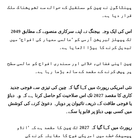
پینٹاگون نے چین کو مستقبل کے حوالے سے تشویشناک ملک
قرار دیا ہے۔
اس کی ایک وجہ بیجنگ نے اپنے سرکاری منصوبے کے مطابق 2049
تک پیپلز لبریشن آرمی کو ’عالمی معیار کی افواج‘ میں
تبدیل کرنے کا بیڑا اٹھایا ہے۔
چین اپنی فضائی، خلائی اور سمندری افواج کو عالمی سطح
پر پیش کرنے کے مقصد کے ساتھ بڑھا رہا ہے۔
نئی امریکی رپورٹ میں کہا گیا کہ چین کی تیزی سے فوجی جدید
کاری کا مقصد 2027 تک اس صلاحیت کو حاصل کرنا ہے کہ وہ دباؤ
یا فوجی طاقت کے ذریعے تائیوان پر دوبارہ دعویٰ کرنے کی کوشش
میں کسی بھی دباؤ پر قابو پا سکے۔
رپورٹ میں کہا گیا کہ 2027 تک چین کا مقصد ہے کہ ’انڈو
پیسیفک خطے میں امریکی فوج کا مقابلہ کرنے کی