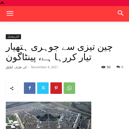
انٹرنیشنل
چین تیزی سے جوہری ہتھیار
تیار کررہا ہے، پینٹاگون
50
November 4, 2021
-
کی طرف
0
ایڈیٹر