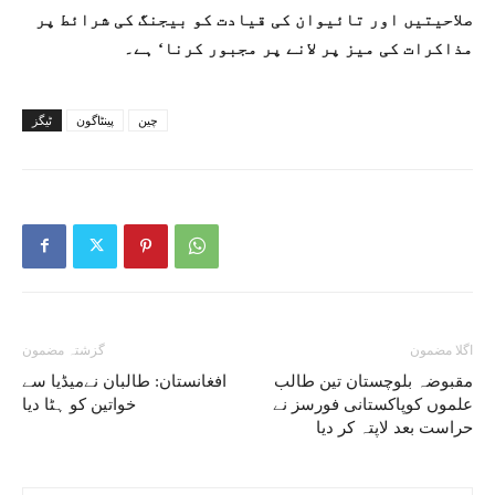
صلاحیتیں اور تائیوان کی قیادت کو بیجنگ کی شرائط پر
مذاکرات کی میز پر لانے پر مجبور کرنا‘ ہے۔
چین
پینٹاگون
ٹیگز
اگلا مضمون
گزشتہ مضمون
مقبوضہ بلوچستان تین طالب
افغانستان: طالبان نےمیڈیا سے
علموں کوپاکستانی فورسز نے
خواتین کو ہٹا دیا
حراست بعد لاپتہ کر دیا