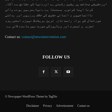
اورحقیقی صحافت پر یقین رکھتی ہے اوردنیا کو حقائق سے آگاہ
کرنا اپنا کرتویہ سمجھتا ہے۔دنیابھرمیں ہونے والی
ناانصافیوں ، انسانی حقوق کی خلاف ورزیوں اور بدلتی
صورتحال کو براہ راست تازہ ترین بریکنگ نیوز، اسٹوریز،
تجزیہ و تبصرے اور ویڈیوزکی صورت میں سامنے لاتی ہے۔
Contact us:
contact@newsintervention.com
FOLLOW US
© Newspaper WordPress Theme by TagDiv
Disclaimer
Privacy
Advertisement
Contact us