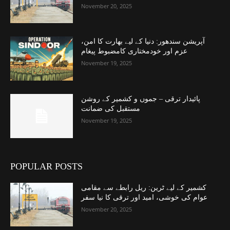
November 20, 2025
آپریشن سندھور: دنیا کے لیے بھارت کا امن،
عزم اور خودمختاری کامضبوط پیغام
November 19, 2025
پائیدار ترقی – جموں و کشمیر کے روشن
مستقبل کی ضمانت
November 19, 2025
POPULAR POSTS
کشمیر کے لیے ٹرین: ریل رابطے سے مقامی
عوام کی خوشی، امید اور ترقی کا نیا سفر
November 20, 2025