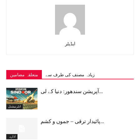
ایڈیٹر
زیادہ مصنف کی طرف سے
متعلقہ مضامین
آپریشن سندھور: دنیا کے لی...
انٹرنیشنل
پائیدار ترقی – جموں و کشم...
اداریہ