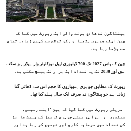
پینٹاگون نے شائع ہونے والی ایک رپورٹ میں کہا کہ
چین اپنے جوہری ہتھیاروں کو توقع سے کہیں زیادہ تیزی
سے بڑھا رہا ہے۔
چین کے پاس 2027 تک 700 ڈیلیوری ایبل نیوکلیئر وار ہیڈز ہو سکتے
ہیں اور 2030 تک یہ تعداد ایک ہزار تک پہنچ سکتی ہے۔
رپورٹ کے مطابق جوہری ہتھیاروں کا حجم اس سے ڈھائی گنا
زیادہ ہے جو پینٹاگون نے صرف ایک سال پہلے کیا تھا۔
امریکی رپورٹ میں کہا گیا کہ چین ’اپنے زمینی،
سمندری اور ہوا پر مبنی جوہری ترسیل کے پلیٹ فارمز
کی تعداد میں سرمایہ کاری اور توسیع کر رہا ہے اور