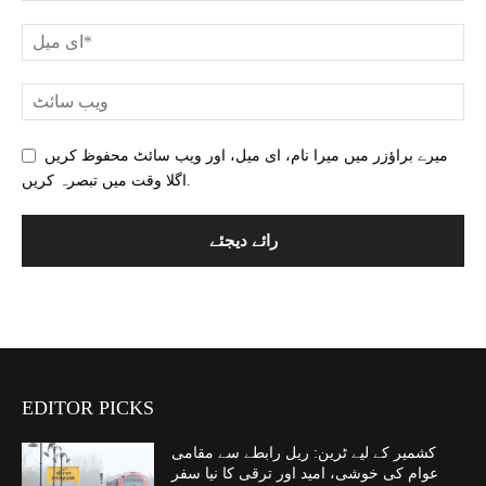
میرے براؤزر میں میرا نام، ای میل، اور ویب سائٹ محفوظ کریں
اگلا وقت میں تبصرہ کریں.
EDITOR PICKS
کشمیر کے لیے ٹرین: ریل رابطے سے مقامی
عوام کی خوشی، امید اور ترقی کا نیا سفر