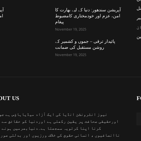
نل
آپریشن سندھور: دنیا کے لیے بھارت کا
آپر
امن، عزم اور خودمختاری کامضبوط
ام
یر
پیغام
ن
November 19, 2025
ن
پائیدار ترقی – جموں و کشمیر کے
روشن مستقبل کی ضمانت
November 19, 2025
OUT US
F
نیوز انٹرونشن انڈیا کی ایک آزاد میڈیاہاؤس ہے جو
اورحقیقی صحافت پر یقین رکھتی ہے اوردنیا کو حقائق سے 
کرنا اپنا کرتویہ سمجھتا ہے۔دنیابھرمیں ہونے 
ناانصافیوں ، انسانی حقوق کی خلاف ورزیوں اور بدلتی صور