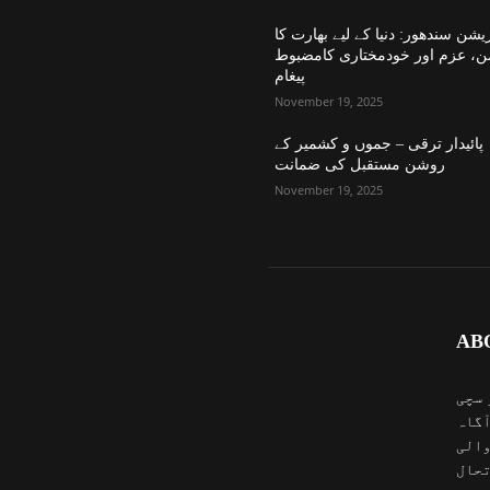
یشن سندھور: دنیا کے لیے بھارت کا
ن، عزم اور خودمختاری کامضبوط
پیغام
November 19, 2025
پائیدار ترقی – جموں و کشمیر کے
روشن مستقبل کی ضمانت
November 19, 2025
AB
 سچی
آگاہ
والی
تحال