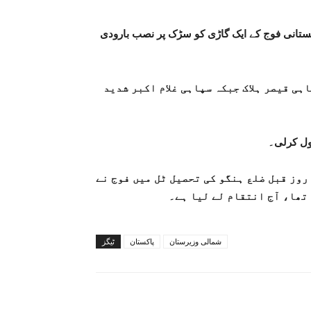
ستانی فوج کے ایک گاڑی کو سڑک پر نصب بارودی
ی قیصر ہلاک جبکہ سپاہی غلام اکبر شدید
ول کرلی۔
 روز قبل ضلع ہنگو کی تحصیل ٹل میں فوج نے
 تھا، آج انتقام لے لیا ہے۔
شمالی وزیرستان
پاکستان
ٹیگز