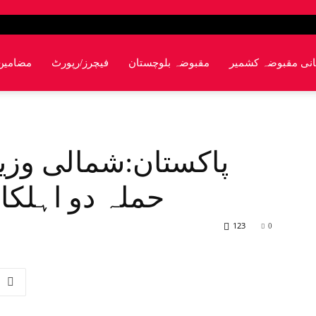
انی مقبوضہ کشمیر
مقبوضہ بلوچستان
فیچرز/رپورٹ
مضامین
پاکستان:شمالی وزی
حملہ دو اہلکا
123
0