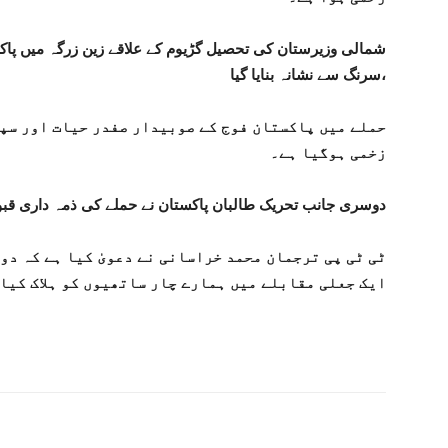
شمالی وزیرستان کی تحصیل گڑیوم کے علاقے زین زرگہ میں پاک
سرنگ سے نشانہ بنایا گیا،
حملے میں پاکستان فوج کے صوبیدار صفدر حیات اور سپاہ
زخمی ہوگیا ہے۔
دوسری جانب تحریک طالبان پاکستان نے حملے کی ذمہ داری قب
ٹی ٹی پی ترجمان محمد خراسانی نے دعویٰ کیا ہے کہ دو
ایک جعلی مقابلے میں ہمارے چار ساتھیوں کو ہلاک کیا