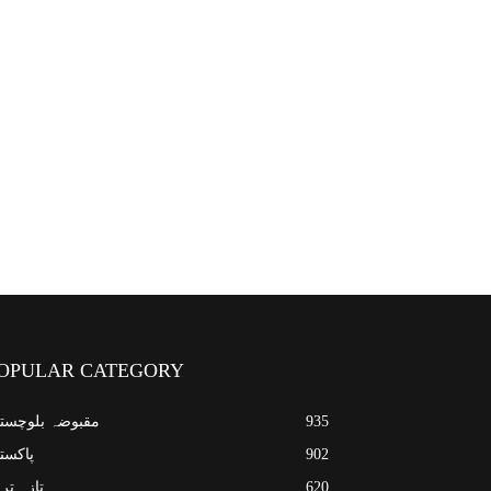
OPULAR CATEGORY
935
مقبوضہ بلوچست
902
پاکست
620
تازہ تر