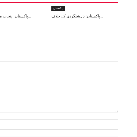
پاکستان
پاکستان: دہشتگردی کے خلاف...
پاکستان: پنجاب میں 12دہشت...