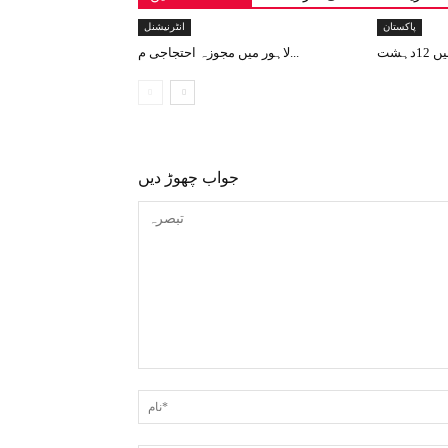
پاکستان
انٹرنیشنل
لاہور میں مجوزہ احتجاجی م...
جواب چھوڑ دیں