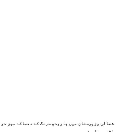
شمالی وزیرستان میں بارودی سرنگ کے دھماکے میں دو پ
زخمی ہوا ہے۔