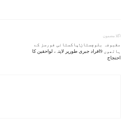
اگلا مضمون
مقبوضہ بلوچستان:پاکستانی فورسز کے
ہاتھوں 9افراد جبری طورپر لاپتہ، لواحقین کا
احتجاج