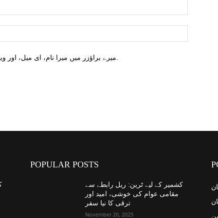
میرے براؤزر میں میرا نام، ای میل، اور ویب سائٹ محفوظ کریں اگلا وقت میں تبصرہ کریں.
POPULAR POSTS
P
کشمیر کے لیے ٹرین: ریل رابطے سے
ک
ان
مقامی عوام کی خوشی، امید اور
ان
ترقی کا نیا سفر
November 20, 2025
ین