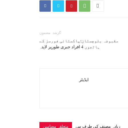
گزشتہ مضمون
مقبوضہ بلوچستان:پاکستانی فورسز کے
ہاتھوں 4 افراد جبری طورپر لاپتہ
ایڈیٹر
زیادہ مصنف کی طرف سے
متعلقہ مضامین