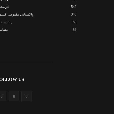
542
انٹرنیش
340
پاکستانی مقبوضہ کشم
180
ہندوستا
89
مضامی
OLLOW US