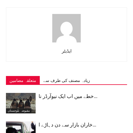
ایڈیٹر
زیادہ مصنف کی طرف سے
متعلقہ مضامین
خطے میں اب ایک نیوآرڈر نا...
مقبوضہ بلوچستان
خاران بازار سے دن دہاڑے ا...