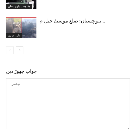
مقبوضہ بلوچستان
بلوچستان: ضلع موسیٰ خیل م...
تازہ ترین
جواب چھوڑ دیں