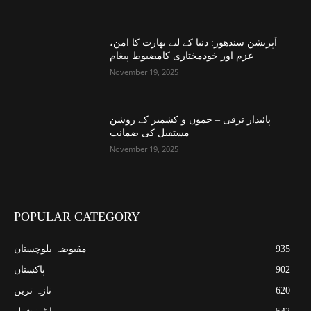
آپریشن سندھور: دنیا کے لیے بھارت کا امن،
عزم اور خودمختاری کامضبوط پیغام
November 19, 2025
پائیدار ترقی – جموں و کشمیر کے روشن
مستقبل کی ضمانت
November 19, 2025
POPULAR CATEGORY
935
مقبوضہ بلوچستان
902
پاکستان
620
تازہ ترین