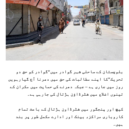
بلوچستان کے ساحلی شہر گوادر میں“گوادر کو حق دو
تحریک”کا اپنے مطالبات کی حق میں دھرنا آج گیارہویں
روز میں جاری ہے – جبکہ دھرنے کی حمایت میں مکران کے
تینوں اضلاع میں شٹرڈاؤن ہڑتال کی جارہی ہے۔
کیچ اور پنجگور میں شٹرڈاون ہڑتال کے باعث تمام
کاروباری مراکز، بینک اور ادارے مکمل طور پر بند
ہیں۔