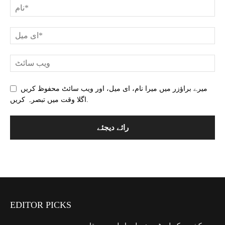
میرے براؤزر میں میرا نام، ای میل، اور ویب سائٹ محفوظ کریں
اگلا وقت میں تبصرہ کریں.
EDITOR PICKS