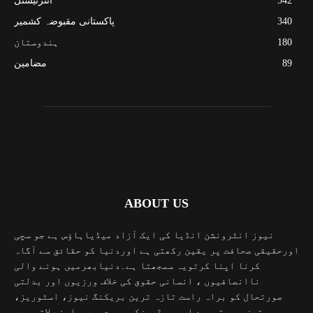
542
انٹرنیشنل
340
پاکستانی مقبوضہ کشمیر
180
ہندوستان
89
مضامین
ABOUT US
نیوز انٹرونشن انڈیا کی ایک آزاد میڈیاہاؤس ہے جو سچی
اورحقیقی صحافت پر یقین رکھتی ہے اوردنیا کو حقائق سے آگاہ
کرنا اپنا کرتویہ سمجھتا ہے۔دنیابھرمیں ہونے والی
ناانصافیوں ، انسانی حقوق کی خلاف ورزیوں اور بدلتی
صورتحال کو براہ راست تازہ ترین بریکنگ نیوز، اسٹوریز،
تجزیہ و تبصرے اور ویڈیوزکی صورت میں سامنے لاتی ہے۔