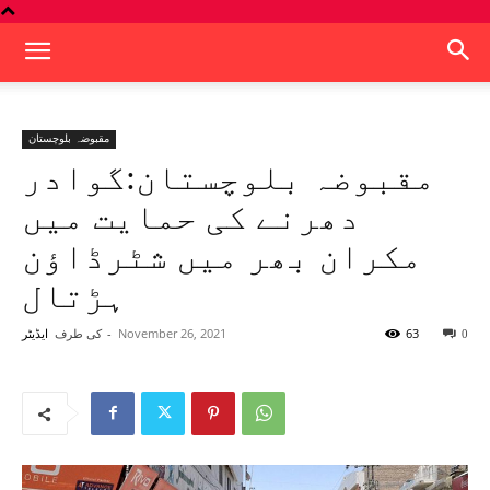
مقبوضہ بلوچستان
مقبوضہ بلوچستان:گوادر
دھرنے کی حمایت میں
مکران بھر میں شٹرڈاؤن
ہڑتال
63
November 26, 2021
-
کی طرف
0
ایڈیٹر