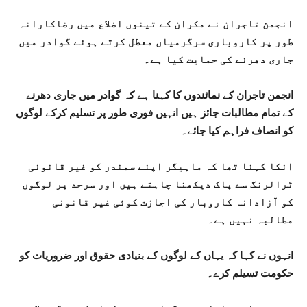
انجمن تاجران نے مکران کے تینوں اضلاع میں رضاکارانہ
طور پر کاروباری سرگرمیاں معطل کرتے ہوئے گوادر میں
جاری دھرنے کی حمایت کیا ہے۔
انجمن تاجران کے نمائندوں کا کہنا ہے کہ گوادر میں جاری دھرنے
کے تمام مطالبات جائز ہیں انہیں فوری طور پر تسلیم کرکے لوگوں
کو انصاف فراہم کیا جائے۔
انکا کہنا تھا کہ ماہیگر اپنے سمندر کو غیر قانونی
ٹرالرنگ سے پاک دیکھنا چاہتے ہیں اور سرحد پر لوگوں
کو آزادانہ کاروبار کی اجازت کوئی غیر قانونی
مطالبہ نہیں ہے۔
انہوں نے کہا کہ یہاں کے لوگوں کے بنیادی حقوق اور ضروریات کو
حکومت تسیلم کرے۔