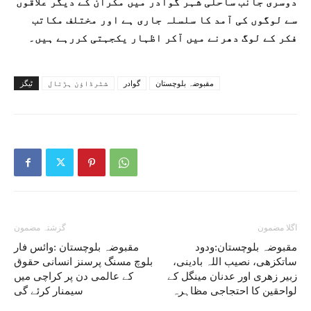
دوسری جانب ساحلی شہر گوادر میں مکران کے دیگر علاقوں
سے لوگوں کی آمد کا سلسلہ جاری ہے اور مختلف مکاتب
فکر کے لوگ دھرنے میں آکر اظہار یکجہتی کررہے ہیں۔
مقبوضہ بلوچستان
گوادر
شٹرڈاؤن ہڑتال
ٹیگز
اگلا مضمون
گزشتہ مضمون
مقبوضہ بلوچستان:ودود
مقبوضہ بلوچستان :وائس فار
ساتکزھی، نصیب اللہ بادینی،
بلوچ مسنگ پرسنز انسانی حقوق
زبیر زھری اور عدنان مینگل کے
کے عالمی دن پر کراچی میں
لواحقین کا احتجاجی مظاہرہ
سیمنار کرئے گی