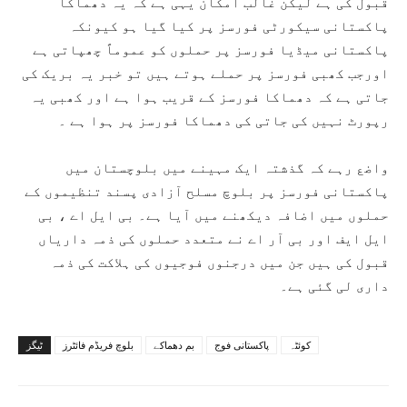
قبول کی ہے لیکن غالب امکان یہی ہے کہ یہ دھماکا
پاکستانی سیکورٹی فورسز پر کیا گیا ہو کیونکہ
پاکستانی میڈیا فورسز پر حملوں کو عموماً چھپاتی ہے
اورجب کھبی فورسز پر حملے ہوتے ہیں تو خبر یہ بریک کی
جاتی ہے کہ دھماکا فورسز کے قریب ہوا ہے اور کھبی یہ
رپورٹ نہیں کی جاتی کی دھماکا فورسز پر ہوا ہے ۔
واضع رہے کہ گذشتہ ایک مہینے میں بلوچستان میں
پاکستانی فورسز پر بلوچ مسلح آزادی پسند تنظیموں کے
حملوں میں اضافہ دیکھنے میں آیا ہے۔ بی ایل اے ، بی
ایل ایف اور بی آر اے نے متعدد حملوں کی ذمہ داریاں
قبول کی ہیں جن میں درجنوں فوجیوں کی ہلاکت کی ذمہ
داری لی گئی ہے۔
کوئٹہ
پاکستانی فوج
بم دھماکے
بلوچ فریڈم فائٹرز
ٹیگز