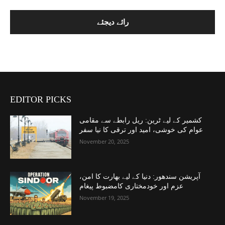
EDITOR PICKS
کشمیر کے لیے ٹرین: ریل رابطے سے مقامی
عوام کی خوشی، امید اور ترقی کا نیا سفر
November 20, 2025
آپریشن سندھور: دنیا کے لیے بھارت کا امن،
عزم اور خودمختاری کامضبوط پیغام
November 19, 2025