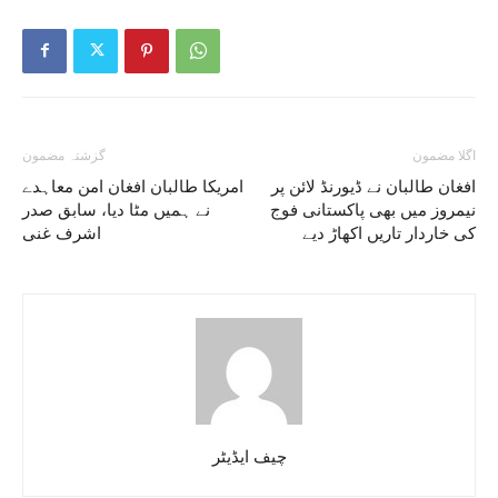
اگلا مضمون
گزشتہ مضمون
افغان طالبان نے ڈیورنڈ لائن پر
امریکا طالبان افغان امن معاہدے
نیمروز میں بھی پاکستانی فوج
نے ہمیں مٹا دیا، سابق صدر
کی خاردار تاریں اکھاڑ دیے
اشرف غنی
چیف ایڈیٹر