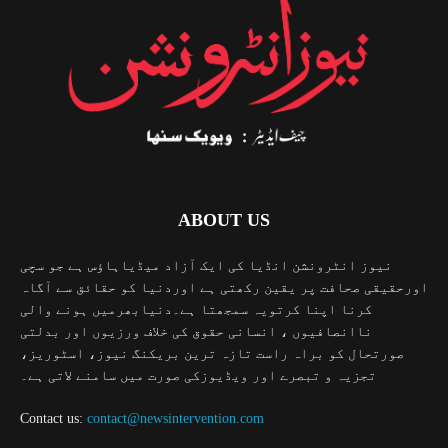
ABOUT US
نیوز انٹرونشن انڈیا کی ایک آزاد میڈیاہاؤس ہے جو سچی
اورحقیقی صحافت پر یقین رکھتی ہے اوردنیا کو حقائق سے آگاہ
کرنا اپنا کرتویہ سمجھتا ہے۔دنیابھرمیں ہونے والی
ناانصافیوں ، انسانی حقوق کی خلاف ورزیوں اور بدلتی
صورتحال کو براہ راست تازہ ترین بریکنگ نیوز، اسٹوریز،
تجزیہ و تبصرے اور ویڈیوزکی صورت میں سامنے لاتی ہے۔
Contact us:
contact@newsintervention.com