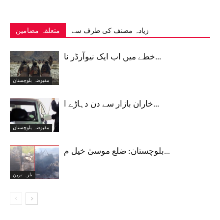
زیادہ مصنف کی طرف سے
متعلقہ مضامین
خطے میں اب ایک نیوآرڈر نا...
مقبوضہ بلوچستان
خاران بازار سے دن دہاڑے ا...
مقبوضہ بلوچستان
بلوچستان: ضلع موسیٰ خیل م...
تازہ ترین