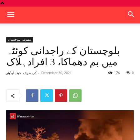
مقبوضہ بلوچستان
بلوچستان کے راجدانی کوئٹہ
میں بم دھماکا، 3 افرادہلاک
174
December 30, 2021
-
کی طرف
0
چیف ایڈیٹر