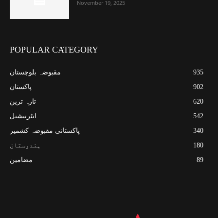
November 19, 2025
POPULAR CATEGORY
935
مقبوضہ بلوچستان
902
پاکستان
620
تازہ ترین
542
انٹرنیشنل
340
پاکستانی مقبوضہ کشمیر
180
ہندوستان
89
مضامین