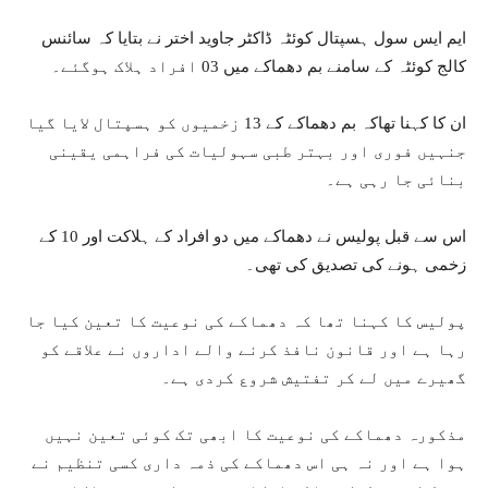
ایم ایس سول ہسپتال کوئٹہ ڈاکٹر جاوید اختر نے بتایا کہ سائنس
کالج کوئٹہ کے سامنے بم دھماکے میں 03 افراد ہلاک ہوگئے۔
ان کا کہنا تھاکہ بم دھماکے کے 13 زخمیوں کو ہسپتال لایا گیا
جنہیں فوری اور بہتر طبی سہولیات کی فراہمی یقینی
بنائی جا رہی ہے۔
اس سے قبل پولیس نے دھماکے میں دو افراد کے ہلاکت اور 10 کے
زخمی ہونے کی تصدیق کی تھی۔
پولیس کا کہنا تھا کہ دھماکے کی نوعیت کا تعین کیا جا
رہا ہے اور قانون نافذ کرنے والے اداروں نے علاقے کو
گھیرے میں لے کر تفتیش شروع کردی ہے۔
مذکورہ دھماکے کی نوعیت کا ابھی تک کوئی تعین نہیں
ہوا ہے اور نہ ہی اس دھماکے کی ذمہ داری کسی تنظیم نے