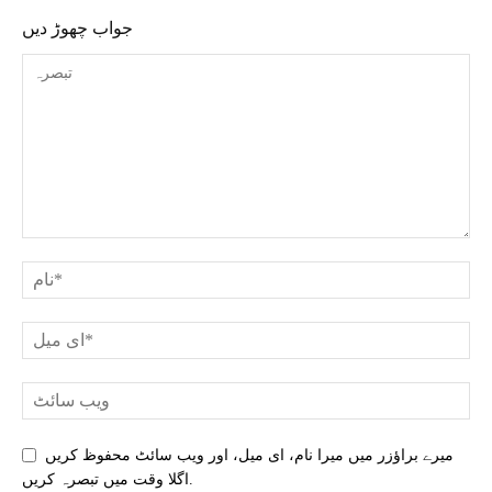
جواب چھوڑ دیں
میرے براؤزر میں میرا نام، ای میل، اور ویب سائٹ محفوظ کریں
اگلا وقت میں تبصرہ کریں.