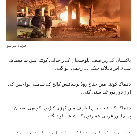
فوٹو : جیو نیوز
پاکستان کے زیر قبضہ بلوچستان کے راجدانی کوئٹہ میں بم دھماکے
سے 3 افرادہلاک جبکہ 13 زخمی ہو گئے۔
دھماکا کوئٹہ میں جناح روڈ پرسائنس کالج کے سامنے ہوا جس کی
آواز دور دور تک سنی گئی۔
دھماکے کے نتیجے میں اطراف میں کھڑی گاڑیوں کو بھی نقصان
پہنچا اور قریبی عمارتوں کے شیشے ٹوٹ گئے۔
پولیس کا کہنا ہے دھماکا ایک گاڑی کے قریب ہوا ہے۔