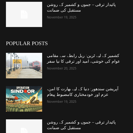
پائیدار ترقی – جموں و کشمیر کے روشن
مستقبل کی ضمانت
November 19, 2025
POPULAR POSTS
کشمیر کے لیے ٹرین: ریل رابطے سے مقامی
عوام کی خوشی، امید اور ترقی کا نیا سفر
November 20, 2025
آپریشن سندھور: دنیا کے لیے بھارت کا امن،
عزم اور خودمختاری کامضبوط پیغام
November 19, 2025
پائیدار ترقی – جموں و کشمیر کے روشن
مستقبل کی ضمانت