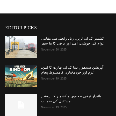
EDITOR PICKS
کشمیر کے لیے ٹرین: ریل رابطے سے مقامی
عوام کی خوشی، امید اور ترقی کا نیا سفر
November 20, 2025
آپریشن سندھور: دنیا کے لیے بھارت کا امن،
عزم اور خودمختاری کامضبوط پیغام
November 19, 2025
پائیدار ترقی – جموں و کشمیر کے روشن
مستقبل کی ضمانت
November 19, 2025