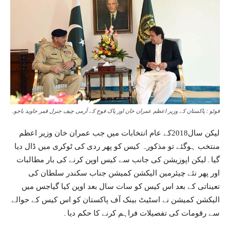
فوٹو : پاکستان کے وزیر اعظم عمران خان اور پاک فوج کے آرمی چیف جنرل قمر جاوید باجوہ
لیکن سال2018کے عام انتخابات میں جب عمران خان وزیر اعظم
منتخب ہوگئے تو مذکورہ کیس کو پھر ردی کی ٹوکری میں ڈال دیا
گیا۔لیکن اپوزیشن کی جانب سے کیس اوپن کرنے کی بار مطالبات
اور پھر نئے چیئرمین الیکشن کمیشن جناب سکندر سلطان کی
تعیناتی کے بعد اس کیس کو سات سال بعد اوپن کیا گیاجس میں
الیکشن کمیشن نے اسٹیٹ بینک آف پاکستان کو اس کیس کے حوالے
سے رقومات کی تفصیلات فراہم کرنے کا حکم دیا۔