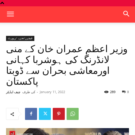
فیچرز/تجزیہ/رپورٹ
وزیر اعظم عمران خان کے منی
لانڈرنگ کی ہوشربا کہانی
اورمعاشی بحران سے ڈوبتا
پاکستان
289
January 11, 2022
-
کی طرف
0
چیف ایڈیٹر