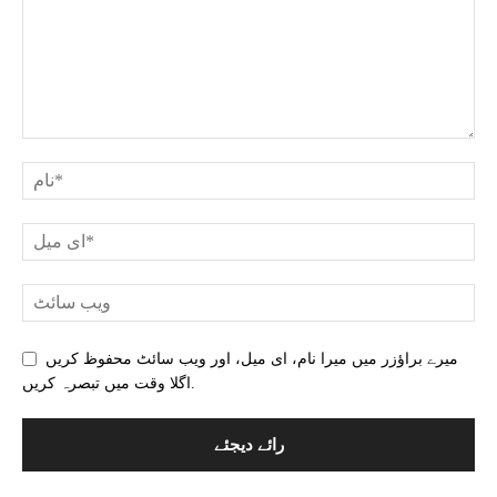
میرے براؤزر میں میرا نام، ای میل، اور ویب سائٹ محفوظ کریں
اگلا وقت میں تبصرہ کریں.