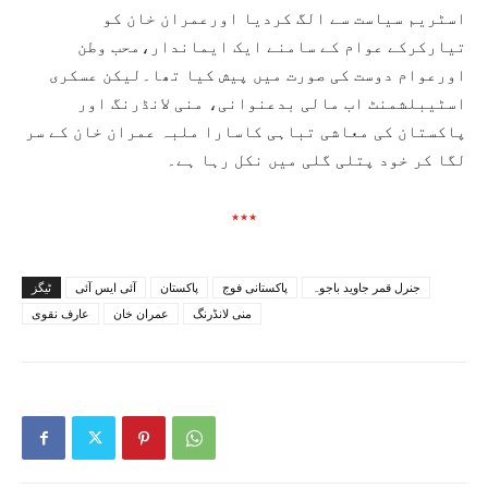
اسٹریم سیاست سے الگ کردیا اورعمران خان کو
تیارکرکے عوام کے سامنے ایک ایماندار،محب وطن
اورعوام دوست کی صورت میں پیش کیا تھا۔لیکن عسکری
اسٹیبلشمنٹ اب مالی بدعنوانی، منی لانڈرنگ اور
پاکستان کی معاشی تباہی کاسارا ملبہ عمران خان کے سر
لگا کر خود پتلی گلی میں نکل رہا ہے۔
٭٭٭
جنرل قمر جاوید باجوہ
پاکستانی فوج
پاکستان
آئی ایس آئی
ٹیگز
منی لانڈرنگ
عمران خان
عارف نقوی