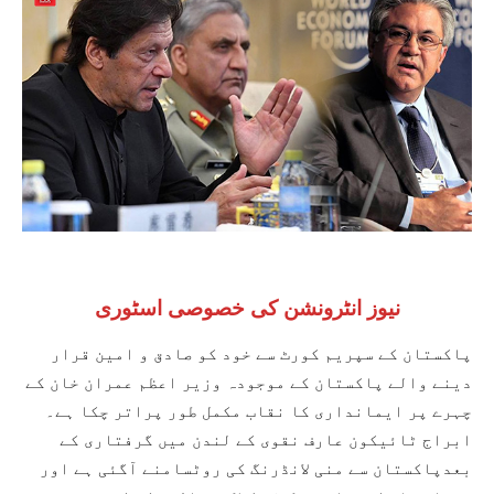
نیوز انٹرونشن کی خصوصی اسٹوری
پاکستان کے سپریم کورٹ سے خود کو صادق و امین قرار
دینے والے پاکستان کے موجودہ وزیر اعظم عمران خان کے
چہرے پر ایمانداری کا نقاب مکمل طور پراتر چکا ہے۔
ابراج ٹائیکون عارف نقوی کے لندن میں گرفتاری کے
بعدپاکستان سے منی لانڈرنگ کی روٹسامنے آگئی ہے اور