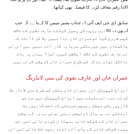
الادا رقم معاف کرنے کا فیصلہ بھی کیاتھا۔
سابق ڈی جی ایف آئی اے جناب بشیر میمن کا کہنا ہے کہ جب
انہوں نے 80ارب روپے کی وصول کیلئے عارف نقوی کے خلاف
کیس شروع کیا توعمران خان نے انہیں بلا کر ڈانٹا کہ
پاکستان میں غیرملکی سرمایہ کار آتے نہیں ہیں اورتم
نے عارف نقوی کے خلاف ایکشن کیوں لیا؟ یہاں یہ بات
بالکل عیاں ہے کہ کس طرح عمران خان کرپشن کرتے ہیں۔
عمران خان اور عارف نقوی کی منی لانڈرنگ
ابراج کیپیٹل اور عمران خان ملکر کس طرح منی لانڈرنگ
کرتے تھے۔اس سلسلے میں ابراج کیپیٹل میں سے جو
کارپوریٹس سوشل ریسپونسبلٹی کے تحت کارپوریٹ
اینٹٹی نے ہر سال ڈونیشن دینی ہوتی ہے وہ ڈونیشن
عمران خان کے شوکت خانم ہسپتا ل کودی جاتی تھی۔جب
پیسے شوکت خانم کے پاس آتے تھے، رسید کٹ جاتی تھی اور