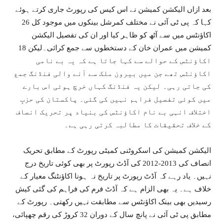
بعد ازاں الیکشن کمیشن نے اس کیس کی رپورٹ جاری کرتے ہوئے
کہا کہ پی ٹی آئی نے مختلف کمرشل بینکوں میں موجود کل 26
اکاؤنٹس میں سے آٹھ کو ظاہر کیا اور ان کی تفصیل الیکشن
کمیشن میں عمران خان کے دستخطوں سے جمع کرائی۔لیکن 18
اکاؤنٹس کے حوالے سے کہا جاتا ہے کہ یہ بے نامی
اکاؤنٹس تھے جن میں بیرون ملک سے آنے والی فنڈنگ جمع
کی جاتی رہی۔ لیکن یہ فنڈنگ کہاں خرچ ہوئی اس بارے
میں کوئی تفصیل فراہم نہیں کی گئی۔ پاکستان کی حزبِ
اختلاف انہی بے نام اکاؤنٹس کی بنیاد پر تحریک انصاف
کے خلاف تحقیقات کا مطالبہ کرتی رہی ہے۔
الیکشن کمیشن کی اسکروٹنی کمیٹی رپورٹ کے مطابق تحریک
انصاف کی 2013-2012 کی آڈٹ رپورٹ پر بھی کوئی تاریخ درج
نہیں۔ یاد رہے کہ آڈٹ رپورٹ پر تاریخ نہ ہونا اکاؤنٹنگ معیار کے
خلاف ہے۔ یہ بھی الزام ہے کہ آڈٹ فرم کی فراہم کی گئی کیش
رسیدیں بھی بینک اکاؤنٹس سے مطابقت نہیں رکھتی۔ رپورٹ کے
مطابق پی ٹی آئی نے پانچ سال کے دوران 32 کروڑ کی رقم چھپائی،