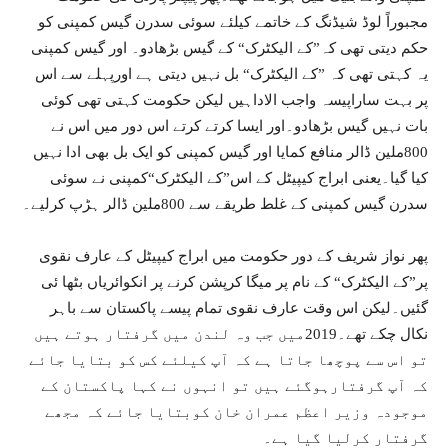
مجبوراً لوڈ شیڈنگ کے خاتمے کیلئے سوئی سدرن گیس کمپنی کو
حکم دیتی تھی کہ”کے الیکٹرک“ کے گیس بڑھادو۔ اور گیس کمپنی
یہ کہتی تھی کہ ”کے الیکٹرک“ بل نہیں دیتی ہے اورپہلے سے اس
پر بہت ساراپیسہ واجب الاداہیں لیکن حکومت کہتی تھی کوئی
بات نہیں گیس بڑھادو۔اور ایسا کرتے کرتے اس دور میں اس نے
800ملین ڈالر منافع کمایا اور گیس کمپنی کو ایک بل بھی ادا نہیں
کیا گیا۔یعنی ابراج کیپیٹل کے اس”کے الیکٹرک“کمپنی نے سوئی
سدرن گیس کمپنی کے غلط طریقے سے 800ملین ڈالر ہڑپ کرلیے۔
پھر نواز شریف کے دور حکومت میں ابراج کیپیٹل کے عارف نقوی
پر”کے الیکٹرک“ کے نام پر میگا کرپشن کرنے پر انکوائریاں بٹھا ئی
گئیں۔لیکن اس وقت عارف نقوی تمام پیسے پاکستان سے باہر
نکال چکے تھے۔2019میں جب وہ لندن میں گرفتار ہوتے ہیں
تو اس سے پوچھا جاتا ہے کہ آپ کیلئے کس کو بتایا جائے
کہ آپ گرفتارہوگئے ہیں تو انہوں نے کہا پاکستان کے
موجودہ وزیر اعظم عمران خان کوبتایا جائے کہ مجھے
گرفتار کرلیا گیا ہے۔