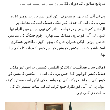
نے پانچ سالوں کے دوران 32 کروڑ کی رقم چھپائی ہے۔
پی ٹی آئی کے بانی اورمنحرف رکن اکبر ایس بابر نے نومبر 2014
میں پی ٹی آئی کے خلاف غیر ملکی فنڈنگ لینے کے معاملے پر
الیکشن کمیشن میں درخواست دائر کی تھی۔جس میں الزام تھا
کہپی ٹی آئی کو بیرون ممالک سے بھاری رقوم فنڈنگ کی مد میں
حاصل ہوئی۔لیکن عمران خان کے پیچھے کھڑے طاقتور عسکری
اسٹیبلشمنٹ نے الیکشن کمیشن کو اس کیس کودبانے کا حکم دیا
تھا۔
ڈھائی سال بعداگست 2017کو الیکشن کمیشن نے اس غیر ملکی
فنڈنگ کیس کو اوپن کیا۔جس پرپی ٹی آئی نے الیکشن کمیشن کو
کیس کی سماعت روکنے کی درخواست کی لیکن اسے مسترد کرتے
ہوئے پی ٹی آئی کوریکارڈ جمع کرانے کے لیے سات ستمبر تک کی
مہلت دی گئی تھی۔