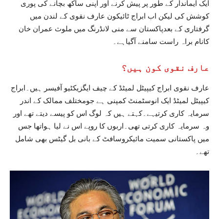
ایک ایماندار کے طور پر پیش کرنے اور اپنی ساکھ بچانے کی پوری
کوشش کی لیکن اب ابراج ٹائیکون عارف نقوی کے لندن میں
گرفتاری کے بعدپاکستان سے منی لانڈرنگ میں ملوث عمران خان
کانام براہ راست سامنے آگیاہے۔
عارف نقوی کون ہیں؟
عارف نقوی ابراج کیپیٹل لمیٹڈ کے چیف ایگزیکٹیو آفیسر ہیں۔ابراج
کیپیٹل لمیٹڈ ایک انوسٹمنٹ کمپنی ہے جومختلف ممالک کے اندر
سرمایہ کاری کرتیہے۔کہتے ہیں کہ لوگ اس کو پیسے دیتے تھے اور
وہ سرمایہ کاری کرتی تھی۔اربوں کا روپے اس نے لیا ہواتھا جس
میں پاکستانی سمیت مائیکروسافٹ کے بانی بل گیٹس بھی شامل
تھے۔