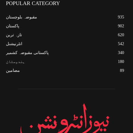
POPULAR CATEGORY
935
مقبوضہ بلوچستان
902
پاکستان
620
تازہ ترین
542
انٹرنیشنل
340
پاکستانی مقبوضہ کشمیر
180
ہندوستان
89
مضامین