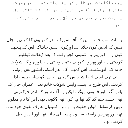
پیسے اکاؤنٹ میں ظاہر کردیئے جاتے تھے۔ اور پھر شوکت
خانم اس رقم کو آف شور کمپنی میں انوسٹ کرتاتھا۔اور
یہ بات عمران خان عوامی سطح پر خود اعتراف کرچکے
ہیں۔
یہ بات سب جانتے ہیں کہ آف شورکے اندر کمپنیوں کا کوئی پہچان
نہیں کہ انہیں کون چلاتا ہے اورکوئی نہیں جانتاکہ اس کے پیچھے
کون ہے۔ اور پھر وہ کمپنی کچھ وقت کے بعد ڈیفالٹ ڈیکلیئر
کردیتی ہے اور پھر وہ کمپنی ختم ہوجاتی ہے۔اور چونکہ شوکت
خانم کی انوسٹمنٹ اس کمپنی کے اندر اسکی انشور نس ہوئی
ہوئی تھی،اسی لئے انشورنس کمپنی نے اس کو سارے پیسے ادا
کردیئے۔اس طرح یہ پیسے واپس شوکت خانم یعنی عمران خان کے
پاس آگئے اور قانونی ہوگئے لیکن وہ آف شور کے اندر جوکمپنی
تھی جسے ختم کیا گیا تھا وہ کون تھی؟کوئی بھی اس کا نام معلوم
نہیں کرسکتا۔ لیکن حقیت یہ ہے وہ کمپنیاں عارف نقوی خود بناتے
تھے اور پھراس راستے سے وہ پیسے لی جاتے تھے اور انہیں ڈبل
کردیتے تھے۔