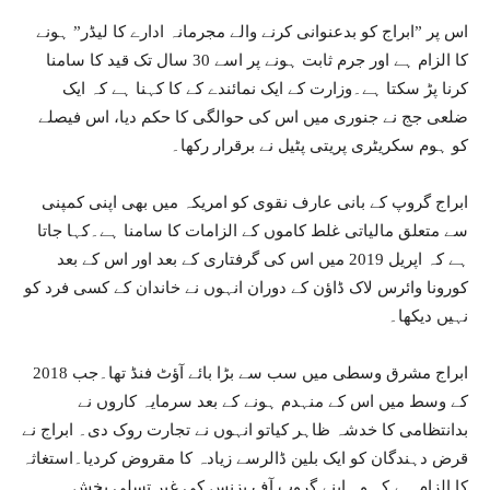
اس پر ”ابراج کو بدعنوانی کرنے والے مجرمانہ ادارے کا لیڈر” ہونے
کا الزام ہے اور جرم ثابت ہونے پر اسے 30 سال تک قید کا سامنا
کرنا پڑ سکتا ہے۔وزارت کے ایک نمائندے کے کا کہنا ہے کہ ایک
ضلعی جج نے جنوری میں اس کی حوالگی کا حکم دیا، اس فیصلے
کو ہوم سکریٹری پریتی پٹیل نے برقرار رکھا۔
ابراج گروپ کے بانی عارف نقوی کو امریکہ میں بھی اپنی کمپنی
سے متعلق مالیاتی غلط کاموں کے الزامات کا سامنا ہے۔کہا جاتا
ہے کہ اپریل 2019 میں اس کی گرفتاری کے بعد اور اس کے بعد
کورونا وائرس لاک ڈاؤن کے دوران انہوں نے خاندان کے کسی فرد کو
نہیں دیکھا۔
ابراج مشرق وسطی میں سب سے بڑا بائے آؤٹ فنڈ تھا۔جب 2018
کے وسط میں اس کے منہدم ہونے کے بعد سرمایہ کاروں نے
بدانتظامی کا خدشہ ظاہر کیاتو انہوں نے تجارت روک دی۔ ابراج نے
قرض دہندگان کو ایک بلین ڈالرسے زیادہ کا مقروض کردیا۔استغاثہ
کا الزام ہے کہ وہ اپنے گروپ آف بزنس کی غیر تسلی بخش