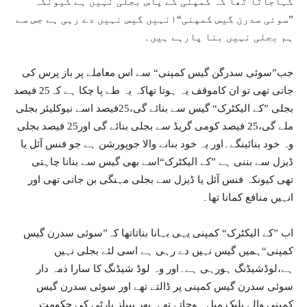
کہاجاتا تھا کہ کمپنی کے پاس بجلی نہیں ہے کیونکہ
”سوئی سدرن گیس کمپنی“انہیں گیس نہیں دے رہی ہے جس سے
ہم بجلی نہیں بنا پارہے ہیں۔
جب”سوئی سدرگن گیس کمپنی“ سے اس معاملے پر باز پرس کی
جاتی تھی تو ان کاموقف یہ ہوتا تھاکہ یہ طے پا چکا ہے کہ25 فیصد
بجلی ”کے الیکٹرک“ گیس سے بنائے گی،25فیصد اسے نیوکلیئر بجلی
ملے گی،25 فیصد کومی گریڈ سے بجلی بنائے گی اور25 فیصد بجلی
وہ خود بنائینگے۔اور یہ خود بنانے والا جوپورشن ہے جو فنس آئل یا
ڈیزل سے بننی ہے ”کے الیکٹرک“اسے بھی گیس سے بنانا چاہتی
تھی کیونکہ فنس آئل یا ڈیزل سے بجلی مہنگی بن جاتی تھی اور
انہیں منافع کمانا تھا۔
اب ”کے الیکٹرک“ کمپنی یہی بہانا بناتاتھا کہ”سوئی سدرن گیس
کمپنی“ہمیں گیس نہیں دے رہی ہے اسی لئے بجلی نہیں
ہے،لوڈشیڈنگ ہورہی ہے۔اور وہ لوڈ شیڈنگ کا سارا ذمہ دار
سوئی سدرن گیس کمپنی پر ڈالتے تھے اور سوئی سدرن گیس
کمپنی والے بلیک میل ہوجاتے تھے۔پھر پیپلز پارٹی کی حکومت