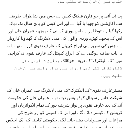
جناب عمران خان سے جاملتی ہے۔
پی ٹی آئی پر جو فارن فنڈنگ کیس ہے جس میں شاطرانہ طریقے
سے اکاؤنٹس کو چھپا یا گیا ہے اور اس کیس کو پانچ سال تک دبائے
رکھا گیا ہے توظاہر ہے اس پوری کہانی کے پیچھے عمران خان اور
اس کے پیچھے کھڑے وردی والوں کی منی لانڈرنگ کا گھناؤنا کاروبار
ہے جس کی سربراہی ابراج کیپیٹل کے عارف نقوی کررہے تھے۔اب
یہ بات صاف ہوگئی ہے کہ ابراج کیپیٹل کے عارف نقوی نے کراچی
میں ”کے الیکٹرک“کے ذریعے جو800سوملین ڈالرکی منی
لانڈرنگ کی گئی تھی اوراس میں براہ راست عمران خان
ملوث ہیں۔
مسٹرعارف نقوی”کے الیکٹرک“کے منی لانڈرنگ سے عمران خان کے
شوکت خانم ہسپتال کوڈونیشن دیتے تھے۔عمران خان کی حکومت
آنے کے بعد عارف نقوی پر نواز شریف دور کے تمام انکوائریاں اور
کرپشن کے کیسز دبائے گئے اور اس کے کمپنی کو ہر طرح کی
مراعات اور سہولیات دیئے جانے لگے۔حکومتی کابینہ کے ایک اجلاس
میں عمران خان نے عارف نقوی سے پیسے نہ لینے اور ان پر واجب