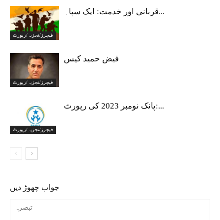
قربانی اور خدمت: ایک سپاہ...
فیچرز/تجزیہ/رپورٹ
فیض حمید کیس
فیچرز/تجزیہ/رپورٹ
پانک نومبر 2023 کی رپورٹ:...
فیچرز/تجزیہ/رپورٹ
جواب چھوڑ دیں