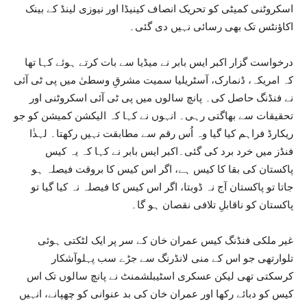
اسکروٹنی کمیٹی کو تحریک انصاف کینیڈا اور نیوزی لینڈ کے بینک
اکاؤنٹس تک بھی رسائی نہیں دی گئی۔
درخواست گزار اکبر ایس بابر نے میڈیا سے بات کرتے ہوئے کہا تھا
کہ امریکہ، ڈنمارک، آسٹریلیا سمیت مشرقِ وسطیٰ میں پی ٹی آئی
نے فنڈنگ حاصل کی۔ پانچ سالوں میں پی ٹی آئی اسکروٹنی اور
تحقیقات سے بھاگتی رہی۔ انہوں نے کہا کہ الیکشن کمیشن کو جو
ریکارڈ فراہم کیا گیا وہ اُس رقم سے مطابقت نہیں رکھتا۔ لہذٰا
فنڈز میں خرد برد کی گئی۔اکبر ایس بابر نے کہا کہ یہ کیس
پاکستان کی بقا کا کیس ہے، اگر اس کیس کا بروقت فیصلہ ہو
جاتا تو پاکستان آج نہ ڈوبتا، اگر اس کیس کا فیصلہ نہ کیا گیا تو
پاکستان کو ناقابلِ تلافی نقصان ہو گا۔
غیر ملکی فنڈنگ کیس عمران خان کے سر پر ایک لٹکتی ہوئی
تلوارتھی جو اس کے منی لانڈرنگ سے جڑے سب پہلوآشکار
کرسکتی تھی لیکن عسکری اسٹیبلشمنٹ نے پانچ سالوں تک اس
کیس کو دبائے رکھا اور عمران خان کی بد عنوانی کو چھپانے، انہیں