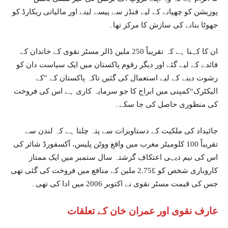
پوزیشن کو چھپانے کے لیے فنڈز سے پیسے لینے اور مالیاتی ریکارڈ کو
جھوٹا بنانے کی سازش کا مرکز تھا۔
ان کا کہنا ہے کہ تقریباً 250 ملین ڈالر مسٹر نقوی کے خاندان کے
فائدے کے لیے گئے اور دیگر رقوم پاکستان میں ایک سیاست دان کو
رشوت دینے کے لیے استعمال کی گئیں تاکہ پاکستان کے ”کے
الیکٹرک“کمپنی میں ابراج کا جو سرمایہ کاری ہے اس کی فروخت
کی منظوری حاصل کی جا سکے۔
جائیداد کی ملکیت کے دستاویزات سے پتہ چلتا ہے کہ لندن سے
تقریباً 100 کلومیٹر مغرب میں واقع ووٹن پلیس، آکسفورڈ شائر کی
اس کی نیم دیہی اعتکاف گزشتہ سال ستمبر میں ایک ممتاز
کاروباری شخص کو £2.75 ملین کے منافع میں فروخت کی گئی تھی
جس کی قیمت مسٹر نقوی نے اکتوبر 2006 میں ادا کی تھی۔
عارف نقوی اور عمران خان کے تعلقات