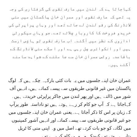
کہاجاتا ہے کہ لندن میں عارف نقوی کی گرفتاری کی وجہ
یہ تھی کہ عارف نقوی اور عمران خان پاکستان میں منی
لانڈرنگ کی رقم لندن لے جاتے تھے اور وہاں پراپرٹی کی
خریدو فروخت کا کاروبار چلاتے تھے۔جو وہاں سیکورٹی
اداروں کے نظر میں آگئے۔ اب عارف نقوی تو ہاؤس ارسٹ
ہیں اور انکوائری چل رہی ہے اور ا سکے منی لانڈرنگ کے
باقاعدہ روٹس عمران خان سے جا ملنے کے شواہد سامنے
آگئے ہیں۔
عمران خان اپنے جلسوں میں یہ بات کئی بارکہہ چکے ہیں کہ لوگ
پاکستان میں غیر قانونی طریقوں سے پیسے کماتے ہیں، انہیں آف
شور میں ڈالتے ہیں اور پھر لندن میں جاکر پراپرٹی خریدتے ہیں۔
کہاجاتا ہے کہ آپ جو کام کر رہے ہوتے ہیں تو ناداستہ طور پرآپ
کے زبان پر اس کا ذکر آجاتا ہے۔یعنی عمران خان اپنے جلسوں میں
جو غیر قانونی طریقوں سے پیسے کمانے اور انہیں آشور کمپنیوں
میں لگانے کو جو بات کرتے تھے اصل میں وہ اپنی منی کا ٹریل
بتارہے ہوتے تھے کیونکہ وہ وہی کام کر رہے تھے۔