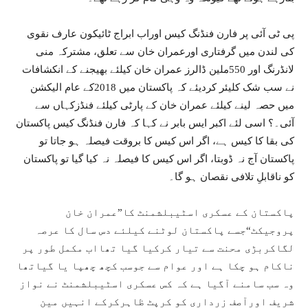
پی ٹی آئی پر فارن فنڈنگ کیس اوراب ابراج ٹائیکون عارف نقوی
کی لندن میں گرفتاری اورعمران خان سے تعلق، مشترکہ منی
لانڈرنگ اور 550ملین ڈالرز عمران خان کیلئے بھیجنے کے انکشافات
نے سب شک کلیئر کردیئے کہ پاکستان میں 2018کے عام الیکشن
میں حصہ لینے کیلئے عمران خان کے پارٹی کیلئے فنڈزکہاں سے
آئی۔؟ اسی لئے اکبر ایس بابر نے کہا کہ فارن فنڈنگ کیس پاکستان
کی بقا کا کیس ہے، اگر اس کیس کا بروقت فیصلہ ہو جاتا تو
پاکستان آج نہ ڈوبتا، اگر اس کیس کا فیصلہ نہ کیا گیا تو پاکستان
کو ناقابلِ تلافی نقصان ہو گا۔
پاکستان کے عسکری اسٹیبلشمنٹ کا”عمران خان
پروجیکٹ“جسے پاکستان لوٹنے کیلئے دس سال کا عرصہ
لگاکربڑی محنت سے تیار کرکیا گیا تھااب مکمل طور پر
ناکام ہو چکا ہے اور عوام سے جوسب کچھ چھپا یا گیاتھا
وہ سب سامنے آگیا ہے کہ کس عسکری اسٹیبلشمنٹ نے نواز
شریف اورآصف زرداری کو کرپٹ ظاہرکرکے انہیں مین