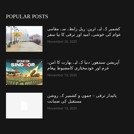
POPULAR POSTS
کشمیر کے لیے ٹرین: ریل رابطے سے مقامی
عوام کی خوشی، امید اور ترقی کا نیا سفر
November 20, 2025
آپریشن سندھور: دنیا کے لیے بھارت کا امن،
عزم اور خودمختاری کامضبوط پیغام
November 19, 2025
پائیدار ترقی – جموں و کشمیر کے روشن
مستقبل کی ضمانت
November 19, 2025