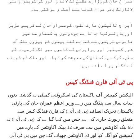
عمران خان کووزارت عظمیٰ تک لانے والوں کی کرپشن و منی
لانڈرنگ بھی عوام کے سامنے آشکار ہو گئی ہے۔
ابراج ٹائیکون عارف نقوی کوعمران خان کے قریبی عزیز
اورپارٹنرکہا جاتا ہے جودونوں پاکستان سے غیر
قانونی طریقوں سے کمائے گئے پیسوں کو بیرون ملک آف
شور کمپنیز اور پراپرٹی کے کاموں میں لگاکرسیاہ کو
سفیدکرکے پاکستان کی معیشت کو تباہ اور ملک کو ڈوبنے
کے کگار پر لے آئے ہیں۔
پی ٹی آئی فارن فنڈنگ کیس
الیکشن کمیشن آف پاکستان کی اسکروٹنی کمیٹی نے گذشتہ دنوں
سات سال سے پنڈنگ میں رہے وزیر اعظم عمران خان کی پارٹی
پاکستان تحریک انصاف (پی ٹی آئی) کے فارن فنڈنگ کیس سے
متعلق رپورٹ جاری کی ہے جس میں کہا گیا ہے کہ (پی ٹی آئی) نے
65 بنک اکاؤنٹس میں سے صرف 12 بینک اکاؤنٹس کے بارے میں
کمیشن کو آگاہ کیا اور 53 اکاؤنٹس چھپائے گئے جن میں پی ٹی آئی