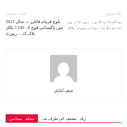
اگلا مضمون
گزشتہ مضمون
پاکستان: لاہور میں کار پر
بلوچ فریڈم فائٹرز نے سال 2021
فائرنگ سے میاں بیوی ہلاک
میں پاکستانی فوج کے 243 اہلکار
ہلاک کئے ، رپورٹ
چیف ایڈیٹر
زیادہ مصنف کی طرف سے
متعلقہ مضامین