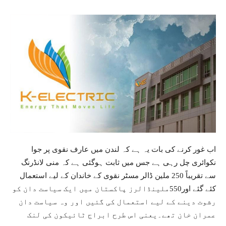
اب غور کرنے کی بات یہ ہے کہ لندن میں عارف نقوی پر جوا
نکوائری چل رہی ہے جس میں ثابت ہوگئی ہے کہ منی لانڈرنگ
سے تقریباً 250 ملین ڈالر مسٹر نقوی کے خاندان کے لیے استعمال
کئے گئے اور550ملینڈالرز پاکستان میں ایک سیاست دان کو
رشوت دینے کے لیے استعمال کی گئیں اور وہ سیاست دان
عمران خان تھے۔یعنی اس طرح ابراج ٹائیکون کی لنک