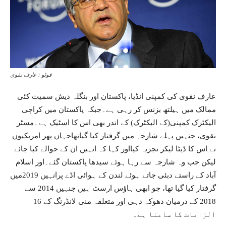
فوٹو : عارف نقوی
عارف نقوی کی کمپنی انڈیا، پاکستان اور بنگلہ دیش سمیت کئی
ممالک میں ہیلتھ بزنس کر رہی ہے۔جبکہ پاکستان میں کراچی
الیکٹرک کمپنی(کے الیکٹرک) کے اندر بھی اس کا اسٹیک ہے۔مسٹر
نقوی، جنہیں پہلے شارجہ میں گرفتار کیا گیاتھاجہاں پھر امریکیوں
نے اس کا ڈیٹا لیکر تجزیہ کیااور کہا کہ انہیں ان کے حوالے کیا جائے
لیکن جب وہ شارجہ سے رہا ہوئے سیدھا پاکستان گئے۔اور اسلام
آباد کے راستے دبئی جاتے ہوئے لندن کے ہوائی اڈے پرانہیں 2019میں
گرفتار کیا گیا تھا، جو ابھی ہاؤس ارسٹ ہیں جنہیں 2014 سے
2018 کے درمیان دھوکہ دہی اور متعلقہ منی لانڈرنگ کے 16
الزامات کا سامنا ہے۔