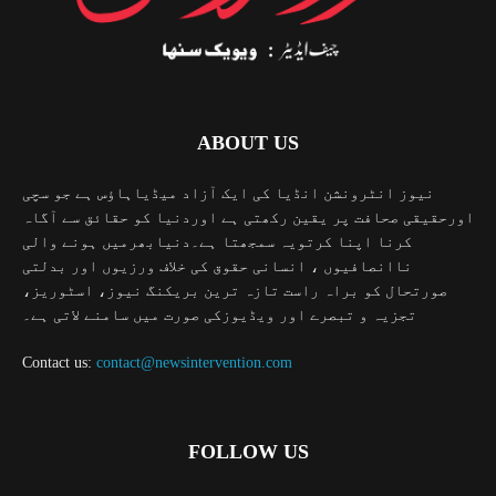
ABOUT US
نیوز انٹرونشن انڈیا کی ایک آزاد میڈیاہاؤس ہے جو سچی
اورحقیقی صحافت پر یقین رکھتی ہے اوردنیا کو حقائق سے آگاہ
کرنا اپنا کرتویہ سمجھتا ہے۔دنیابھرمیں ہونے والی
ناانصافیوں ، انسانی حقوق کی خلاف ورزیوں اور بدلتی
صورتحال کو براہ راست تازہ ترین بریکنگ نیوز، اسٹوریز،
تجزیہ و تبصرے اور ویڈیوزکی صورت میں سامنے لاتی ہے۔
Contact us:
contact@newsintervention.com
FOLLOW US