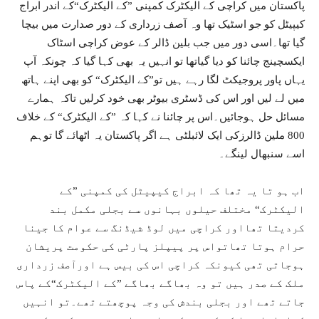
پاکستان میں کراچی کے الیکٹرک کمپنی ”کے الیکٹرک“کے اندر ابراج
کیپیٹل کو جو اسٹیک تھا وہ آصف زرداری کے دور صدارت میں بیچا
گیا تھا۔اسی دور میں جب بلین ڈالر کے عوض کراچی اسٹاک
ایکسچینج چائنا کو دیا گیاتھا تو انہیں یہ بھی کہا گیا کہ چونکہ آپ
یہاں پاور پروجیکٹ لگا رہے ہیں تو”کے الیکٹرک“ کو بھی اپنے ہاتھ
میں لے لیں اور اس کی ڈسٹری بیوٹر بھی خود کرلیں تاکہ ہمارے
مسائل حل ہوجائیں۔اس پر چائنا نے کہا کہ ”کے الیکٹرک“ کے خلاف
800 ملین ڈالرزکی ایک لائبلٹی ہے اگر پاکستان یہ اٹھائے گا توہم
اسے سنبھال لینگے۔
اب ہو تا یہ تھا کہ ابراج کیپیٹل کی کمپنی ”کے
الیکٹرک“ مختلف حیلوں بہانوں سے بجلی مکمل بند
کردیتا تھااور کراچی میں لوڈ شیڈنگ سے عوام کا جینا
حرام ہوتا تھاتواس پر پیپلز پارٹی کی حکومت پریشان
ہوجاتی تھی کیونکہ کراچی اس کی بیس ہے اورآصف زرداری
ملک کے صدر ہیں تو وہ بھاگے بھاگے ”کے الیکٹرک“کے پاس
جاتے تھے اور بجلی بندش کی وجہ پوچھتے تھے۔تو انہیں