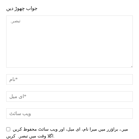
جواب چھوڑ دیں
میرے براؤزر میں میرا نام، ای میل، اور ویب سائٹ محفوظ کریں
اگلا وقت میں تبصرہ کریں.