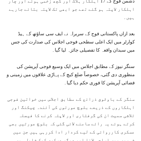
دشمن فوج کے 17 اہلکار ہلاک اور کچھ زخمی ہوئے اور چار
اہلکار لاپتہ ہو گئے تھے جو ابھی تک لاپتہ بتائے جارہے
ہیں۔
بعد ازاں پاکستانی فوج کے سربراہ نے ایف سی ساؤتھ کے ہیڈ
کوارٹر میں ایک اعلی سطحی فوجی اجلاس کی صدارت کی جس
میں سبدان واقعہ کا تفصیلی جائزہ لیا گیا۔
سنگر نیوز کے مطابق اجلاس میں ایک وسیع فوجی آپریشن کی
منظوری دی گئی، خصوصاً ضلع کیچ کے پہاڑی علاقوں میں زمینی و
فضائی آپریشن کا فوری حکم دیا گیا۔
سنگر کے باوثوق ذرائع کے مطابق اجلاس میں خواتین فوجی
اہلکاروں کے ذریعے بلوچ عورتوں کی آئندہ چیکنگ اور
تلاشی سمیت ان کی گرفتاری اور لاپتہ کرنے کا فیصلہ
کرتے ہوئے یہ رائے سامنے لائی گئی کہ بلوچ عورتیں بھی
عسکری کارروائی کے لیے کردار ادا کررہی ہیں جن میں
شہروں میں اسلحہ لانا اور دیگر عسکری کمک شامل ہیں۔