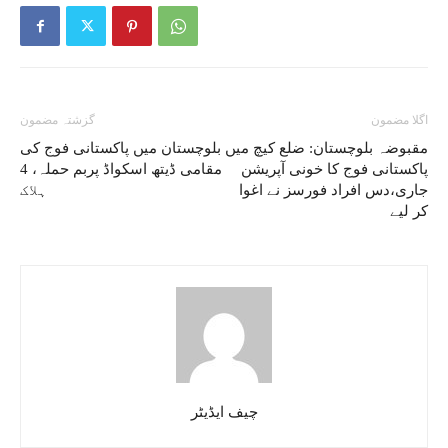
اگلا مضمون
گزشتہ مضمون
مقبوضہ بلوچستان: ضلع کیچ میں
بلوچستان میں پاکستانی فوج کی
پاکستانی فوج کا خونی آپریشن
مقامی ڈیتھ اسکواڈ پربم حملہ، 4
جاری،دس افراد فورسز نے اغوا
ہلاک
کر لیے
چیف ایڈیٹر