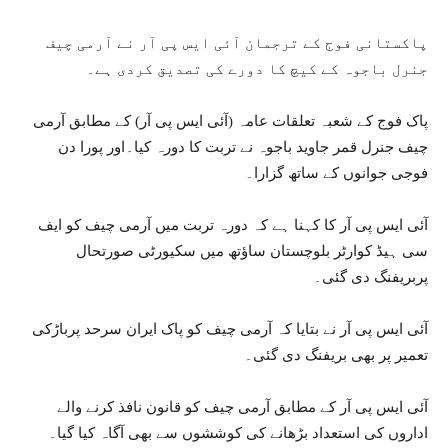
پاکستانی فوج کے ترجمان آئی ایس پی آر نے آرمی چیف
جنرل باجوہ کے کیچ کا دورے کی تصدیق کردی ہے۔
پاک فوج کے شعبہ تعلقات عامہ (آئی ایس پی آر) کے مطابق آرمی
چیف جنرل قمر جاوید باجوہ نے تربت کا دورہ کیا۔اور پورا دن
فوجی جوانوں کے ساتھ گزارا۔
آئی ایس پی آر کا کہنا ہے کہ دورہ تربت میں آرمی چیف کو ایف
سی ہیڈ کوارٹر بلوچستان ساؤتھ میں سکیورٹی صورتحال
پربریفنگ دی گئی۔
آئی ایس پی آر نے بتایا کہ آرمی چیف کو پاک ایران سرحد پرباڑکی
تعمیر پر بھی بریفنگ دی گئی۔
آئی ایس پی آر کے مطابق آرمی چیف کو قانون نافذ کرنے والے
اداروں کی استعداد بڑھانے کی کوششوں سے بھی آگاہ کیا گیا۔