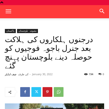
مقبوضہ بلوچستان
پاکستان
درجنوں ہلکاروں کی ہلاکت
بعد جنرل باجوہ فوجیوں کو
حوصلہ دینے بلوچستان پہنچ
گئے
194
January 30, 2022
-
کی طرف
0
چیف ایڈیٹر