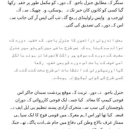
سنگر کے مطابق جنرل باجوہ کے دورے کو مکمل طور پر خفیہ رکھا
گیا کسی کو کانوں کان خبر تک نہ ہوسکی، وہ چھپکے سے آئے
اورجب وہ واپس راولپنڈی پہنچ گئے تب آئی ایس آر کی جانب سے
اس کے دورے کی تصدیق کی گئی۔
بعض اندرونی ذرائعوں کا جنرل باجوہ کے خفیہ دورے کے
حوالے سے کہنا ہے کہ جس طرح ماضی میں کوہلو میں جنرل
مشرف کے دورے کے موقع پر راکٹ لانچرفائر ہوئے بالکل
اسی خوف کے باعث اس دورے کوبھی خفیہ رکھا
گیااورسیکورٹی کے انتظامات اس طرح سخت کئے گئے کہ
کسی طرح کی کوئی لیکیج نہ ہوسکے۔
جنرل باجوہ نے دورہ تربت کے موقع پردشت سبدان جاکر اس
فوجی کیمپ کا معائنہ کیا جسے ایک فوجی کارروائی کے دوران
بلوچستان کی سب سے متحرک آزادی پسند تنظیم بی ایل ایف نے
قبضہ کیا تھا اور اس اہم معرکے میں قومی فوج کا ایک سپاہی
ممتاز عرف بالاچ وطن کی دفاع میں جام شہادت پاگئے تھے جبکہ