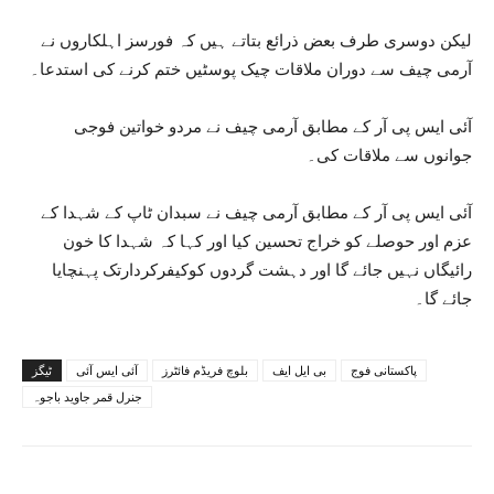
لیکن دوسری طرف بعض ذرائع بتاتے ہیں کہ فورسز اہلکاروں نے
آرمی چیف سے دوران ملاقات چیک پوسٹیں ختم کرنے کی استدعا۔
آئی ایس پی آر کے مطابق آرمی چیف نے مردو خواتین فوجی
جوانوں سے ملاقات کی۔
آئی ایس پی آر کے مطابق آرمی چیف نے سبدان ٹاپ کے شہدا کے
عزم اور حوصلے کو خراج تحسین کیا اور کہا کہ شہدا کا خون
رائیگاں نہیں جائے گا اور دہشت گردوں کوکیفرکردارتک پہنچایا
جائے گا۔
پاکستانی فوج
بی ایل ایف
بلوچ فریڈم فائٹرز
آئی ایس آئی
ٹیگز
جنرل قمر جاوید باجوہ