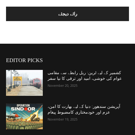
EDITOR PICKS
کشمیر کے لیے ٹرین: ریل رابطے سے مقامی
عوام کی خوشی، امید اور ترقی کا نیا سفر
November 20, 2025
آپریشن سندھور: دنیا کے لیے بھارت کا امن،
عزم اور خودمختاری کامضبوط پیغام
November 19, 2025