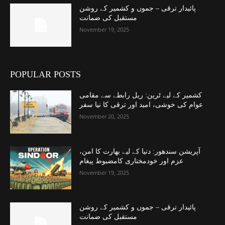
پائیدار ترقی – جموں و کشمیر کے روشن
مستقبل کی ضمانت
November 19, 2025
POPULAR POSTS
کشمیر کے لیے ٹرین: ریل رابطے سے مقامی
عوام کی خوشی، امید اور ترقی کا نیا سفر
November 20, 2025
آپریشن سندھور: دنیا کے لیے بھارت کا امن،
عزم اور خودمختاری کامضبوط پیغام
November 19, 2025
پائیدار ترقی – جموں و کشمیر کے روشن
مستقبل کی ضمانت