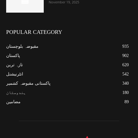
November 19, 2025
POPULAR CATEGORY
935
مقبوضہ بلوچستان
902
پاکستان
620
تازہ ترین
542
انٹرنیشنل
340
پاکستانی مقبوضہ کشمیر
180
ہندوستان
89
مضامین