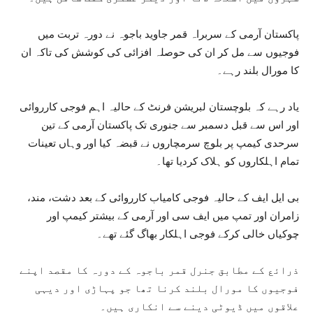
پاکستان آرمی کے سربراہ قمر جاوید باجوہ نے دورہ تربت میں
فوجیوں سے مل کر ان کی حوصلہ افزائی کی کوشش کی تاکہ ان
کا مورال بلند رہے۔
یاد رہے کہ بلوچستان لبریشن فرنٹ کے حالیہ اہم فوجی کارروائی
اور اس سے قبل دسمبر سے جنوری تک پاکستان آرمی کے تین
سرحدی کیمپ پر بلوچ سرمچاروں نے قبضہ کیا اور وہاں تعینات
تمام اہلکاروں کو ہلاک کردیا تھا۔
بی ایل ایف کے حالیہ فوجی کامیاب کارروائی کے بعد دشت، مند،
زامران اور تمپ میں ایف سی اور آرمی کے بیشتر کیمپ اور
چوکیاں خالی کرکے فوجی اہلکار بھاگ گئے تھے۔
ذرائع کے مطابق جنرل قمر باجوہ کے دورہ کا مقصد اپنے
فوجیوں کا مورال بلند کرنا تھا جو پہاڑی اور دیہی
علاقوں میں ڈیوٹی دینے سے انکاری ہیں۔