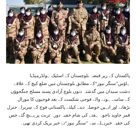
پاکستان کے زیر قبضہ بلوچستان کے اسٹیک ہولڈرمیڈیا
ہاؤس”سنگر نیوز“کے مطابق بلوچستان میں ضلع کیچ کے علاقے
دشت سبدان میں گذشتہ دنوں بلوچ آزادی پسند مسلح جنگجوؤں
کے سامنے ہونے والے فوجی شکست کے بعد فوجیوں کا مورال
بڑھانے اور انہیں حوصلہ دینے کیلئے پاکستانی فوج کے سربراہ جنرل
قمر جاوید باجوہ ہفتے کی شام خفیہ دورہ تربت پر پہنچ گئے جس
کی خفیہ خبرپہلے سے ”سنگر نیوز“نے خبر بریک کردی تھی۔