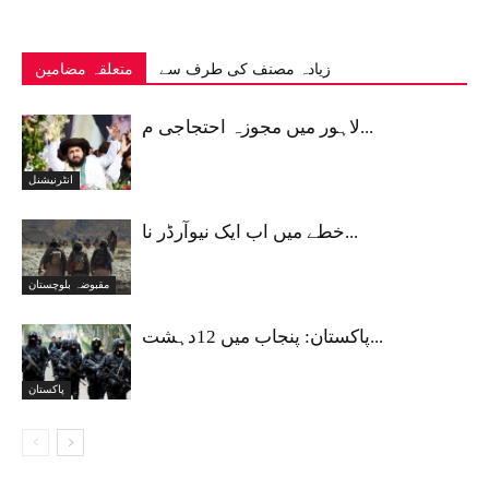
زیادہ مصنف کی طرف سے
متعلقہ مضامین
لاہور میں مجوزہ احتجاجی م...
انٹرنیشنل
خطے میں اب ایک نیوآرڈر نا...
مقبوضہ بلوچستان
پاکستان: پنجاب میں 12دہشت...
پاکستان