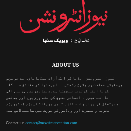
ABOUT US
نیوز انٹرونشن انڈیا کی ایک آزاد میڈیاہاؤس ہے جو سچی
اورحقیقی صحافت پر یقین رکھتی ہے اوردنیا کو حقائق سے آگاہ
کرنا اپنا کرتویہ سمجھتا ہے۔دنیابھرمیں ہونے والی
ناانصافیوں ، انسانی حقوق کی خلاف ورزیوں اور بدلتی
صورتحال کو براہ راست تازہ ترین بریکنگ نیوز، اسٹوریز،
تجزیہ و تبصرے اور ویڈیوزکی صورت میں سامنے لاتی ہے۔
Contact us:
contact@newsintervention.com