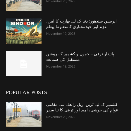
November 20, 2025
آپریشن سندھور: دنیا کے لیے بھارت کا امن،
عزم اور خودمختاری کامضبوط پیغام
November 19, 2025
پائیدار ترقی – جموں و کشمیر کے روشن
مستقبل کی ضمانت
November 19, 2025
POPULAR POSTS
کشمیر کے لیے ٹرین: ریل رابطے سے مقامی
عوام کی خوشی، امید اور ترقی کا نیا سفر
November 20, 2025