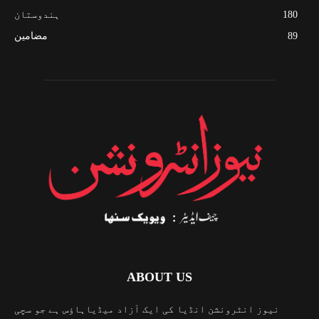
180
ہندوستان
89
مضامین
ABOUT US
نیوز انٹرونشن انڈیا کی ایک آزاد میڈیاہاؤس ہے جو سچی