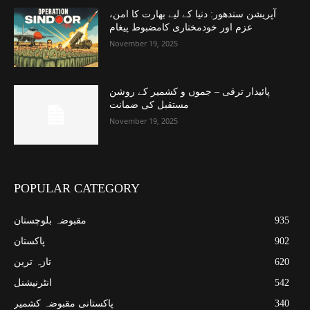
آپریشن سندھور: دنیا کے لیے بھارت کا امن،
عزم اور خودمختاری کامضبوط پیغام
November 19, 2025
پائیدار ترقی – جموں و کشمیر کے روشن
مستقبل کی ضمانت
November 19, 2025
POPULAR CATEGORY
935
مقبوضہ بلوچستان
902
پاکستان
620
تازہ ترین
542
انٹرنیشنل
340
پاکستانی مقبوضہ کشمیر