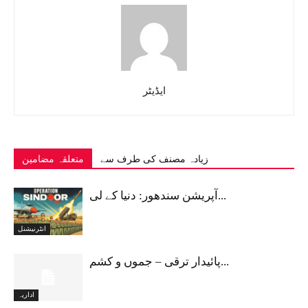
ایڈیٹر
زیادہ مصنف کی طرف سے
متعلقہ مضامین
آپریشن سندھور: دنیا کے لی...
انٹرنیشنل
پائیدار ترقی – جموں و کشم...
اداریہ