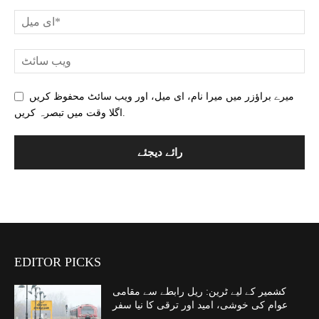
میرے براؤزر میں میرا نام، ای میل، اور ویب سائٹ محفوظ کریں
اگلا وقت میں تبصرہ کریں.
EDITOR PICKS
کشمیر کے لیے ٹرین: ریل رابطے سے مقامی
عوام کی خوشی، امید اور ترقی کا نیا سفر