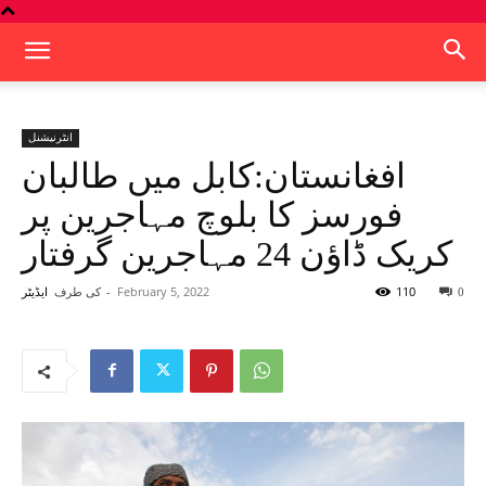
انٹرنیشنل
افغانستان:کابل میں طالبان
فورسز کا بلوچ مہاجرین پر
کریک ڈاؤن 24 مہاجرین گرفتار
110
February 5, 2022
-
کی طرف
0
ایڈیٹر