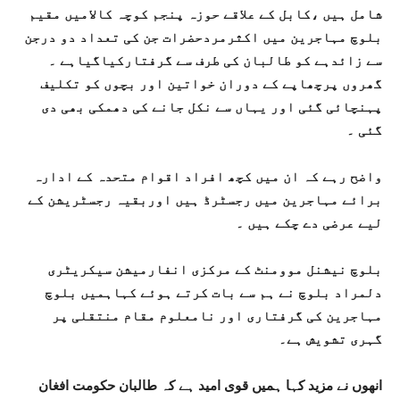
شامل ہیں ،کابل کے علاقے حوزہ پنجم کوچہ کالامیں مقیم
بلوچ مہاجرین میں اکثرمردحضرات جن کی تعداد دو درجن
سے زائدہے کو طالبان کی طرف سے گرفتارکیاگیاہے ۔
گھروں پرچھاپے کے دوران خواتین اور بچوں کو تکلیف
پہنچائی گئی اور یہاں سے نکل جانے کی دھمکی بھی دی
گئی ۔
واضح رہے کہ ان میں کچھ افراد اقوام متحدہ کے ادارہ
برائے مہاجرین میں رجسٹرڈ ہیں اوربقیہ رجسٹریشن کے
لیے عرضی دے چکے ہیں ۔
بلوچ نیشنل موومنٹ کے مرکزی انفارمیشن سیکریٹری
دلمراد بلوچ نے ہم سے بات کرتے ہوئے کہاہمیں بلوچ
مہاجرین کی گرفتاری اور نامعلوم مقام منتقلی پر
گہری تشویش ہے۔
انھوں نے مزید کہا ہمیں قوی امید ہے کہ طالبان حکومت افغان