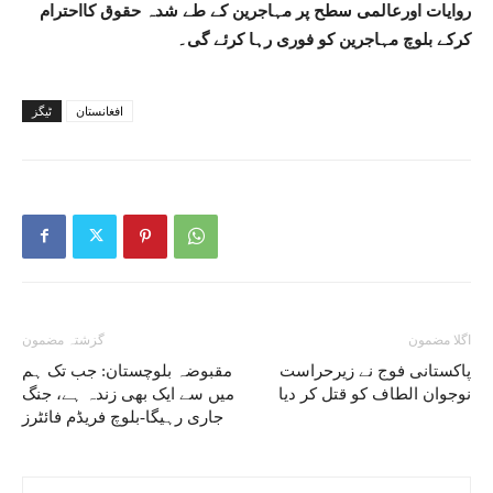
روایات اورعالمی سطح پر مہاجرین کے طے شدہ حقوق کااحترام
کرکے بلوچ مہاجرین کو فوری رہا کرئے گی۔
افغانستان
ٹیگز
اگلا مضمون
گزشتہ مضمون
پاکستانی فوج نے زیرحراست
مقبوضہ بلوچستان: جب تک ہم
نوجوان الطاف کو قتل کر دیا
میں سے ایک بھی زندہ ہے، جنگ
جاری رہیگا-بلوچ فریڈم فائٹرز