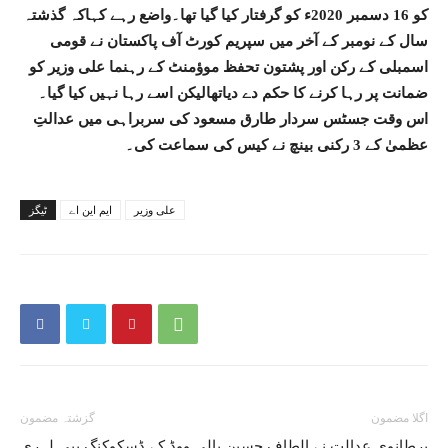
کو 16 دسمبر 2020ء کو گرفتار کیا گیا تھا۔واضع رہے کہاکہ گذشتہ
سال کے نومبر کے آخر میں سپریم کورٹ آف پاکستان نے قومی
اسمبلی کے رکن اور پشتون تحفظ موؤمنٹ کے رہنما علی وزیر کو
ضمانت پر رہا کرنے کا حکم دے دیاتھالیکن اسے رہا نہیں کیا گیا۔
اس وقت جسٹس سردار طارق مسعود کی سربراہی میں عدالتِ
عظمیٰ کے 3 رکنی بینچ نے کیس کی سماعت کی۔
علی وزیر
ایم این اے
ٹیگز
اگلا مضمون
گزشتہ مضمون
برطانوی عدالت نے الطاف حسین
بالی ووڈ کے ڈسکوکنگ بپی لہری