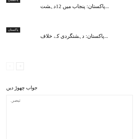
پاکستان: پنجاب میں 12دہشت...
پاکستان
پاکستان: دہشتگردی کے خلاف...
جواب چھوڑ دیں