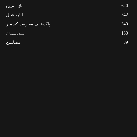
620
تازہ ترین
542
انٹرنیشنل
340
پاکستانی مقبوضہ کشمیر
180
ہندوستان
89
مضامین