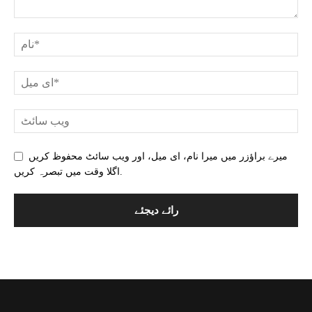
میرے براؤزر میں میرا نام، ای میل، اور ویب سائٹ محفوظ کریں
اگلا وقت میں تبصرہ کریں.