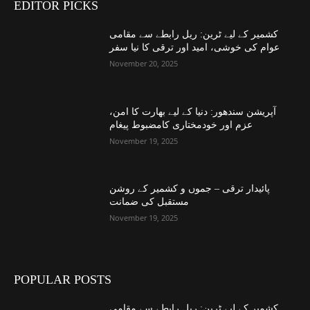
EDITOR PICKS
کشمیر کے لیے ٹرین: ریل رابطے سے مقامی
عوام کی خوشی، امید اور ترقی کا نیا سفر
November 20, 2025
آپریشن سندھور: دنیا کے لیے بھارت کا امن،
عزم اور خودمختاری کامضبوط پیغام
November 19, 2025
پائیدار ترقی – جموں و کشمیر کے روشن
مستقبل کی ضمانت
November 19, 2025
POPULAR POSTS
کشمیر کے لیے ٹرین: ریل رابطے سے مقامی