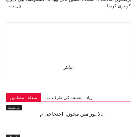
کو بری کردیا
چل بسے
ایڈیٹر
زیادہ مصنف کی طرف سے
متعلقہ مضامین
انٹرنیشنل
لاہور میں مجوزہ احتجاجی م...
پاکستان