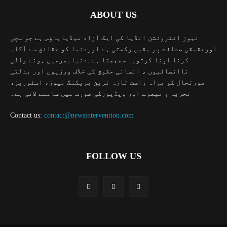
ABOUT US
نیوز انٹرونشن انڈیا کی ایک آزاد میڈیاہاؤس ہے جو سچی
اورحقیقی صحافت پر یقین رکھتی ہے اوردنیا کو حقائق سے آگاہ
کرنا اپنا کرتویہ سمجھتا ہے۔دنیابھرمیں ہونے والی
ناانصافیوں ، انسانی حقوق کی خلاف ورزیوں اور بدلتی
صورتحال کو براہ راست تازہ ترین بریکنگ نیوز، اسٹوریز،
تجزیہ و تبصرے اور ویڈیوزکی صورت میں سامنے لاتی ہے۔
Contact us:
contact@newsintervention.com
FOLLOW US