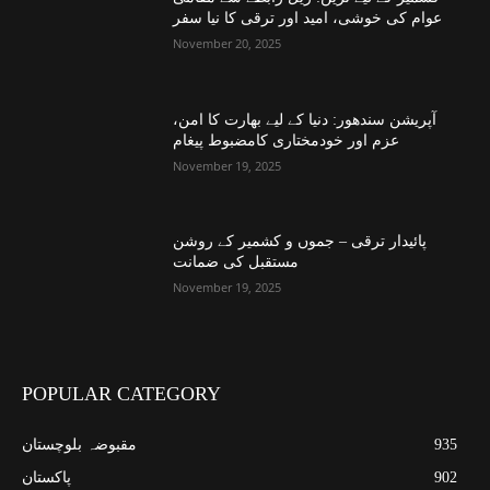
عوام کی خوشی، امید اور ترقی کا نیا سفر
November 20, 2025
آپریشن سندھور: دنیا کے لیے بھارت کا امن،
عزم اور خودمختاری کامضبوط پیغام
November 19, 2025
پائیدار ترقی – جموں و کشمیر کے روشن
مستقبل کی ضمانت
November 19, 2025
POPULAR CATEGORY
935
مقبوضہ بلوچستان
902
پاکستان