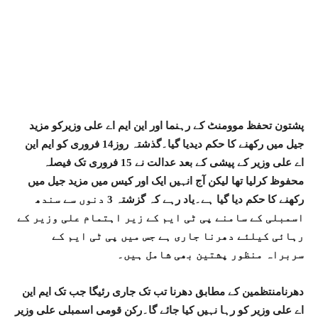
پشتون تحفظ موومنٹ کے رہنما اور این ایم اے علی وزیرکو مزید
جیل میں رکھنے کا حکم دیدیا گیا۔گذشتہ روز14 فروری کو ایم این
اے علی وزیر کے پیشی کے بعد عدالت نے 15 فروری تک فیصلہ
محفوظ کرلیا تھا لیکن آج انہیں ایک اور کیس میں مزید جیل میں
رکھنے کا حکم دیا گیا ہے۔یاد رہے کہ گزشتہ 3 دنوں سے سندھ
اسمبلی کے سامنے پی ٹی ایم کے زیر اہتمام علی وزیر کے
رہائی کیلئے دھرنا جاری ہے جس میں پی ٹی ایم کے
سربراہ منظور پشتین بھی شامل ہیں۔
دھرنامنتظمین کے مطابق دھرنا تب تک جاری رئیگا جب تک ایم این
اے علی وزیر کو رہا نہیں کیا جائے گا۔رکن قومی اسمبلی علی وزیر