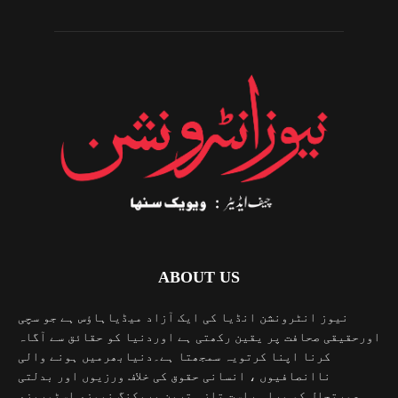
ABOUT US
نیوز انٹرونشن انڈیا کی ایک آزاد میڈیاہاؤس ہے جو سچی
اورحقیقی صحافت پر یقین رکھتی ہے اوردنیا کو حقائق سے آگاہ
کرنا اپنا کرتویہ سمجھتا ہے۔دنیابھرمیں ہونے والی
ناانصافیوں ، انسانی حقوق کی خلاف ورزیوں اور بدلتی
صورتحال کو براہ راست تازہ ترین بریکنگ نیوز، اسٹوریز،