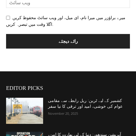
میرے براؤزر میں میرا نام، ای میل، اور ویب سائٹ محفوظ کریں
اگلا وقت میں تبصرہ کریں.
EDITOR PICKS
کشمیر کے لیے ٹرین: ریل رابطے سے مقامی
عوام کی خوشی، امید اور ترقی کا نیا سفر
November 20, 2025
آپریشن سندھور: دنیا کے لیے بھارت کا امن،