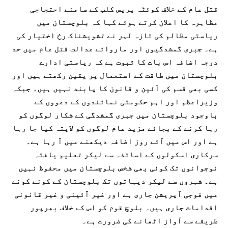
قتل عام کے خلاف کوئٹہ پریس کلب کے سامنے احتجاجی
مظاہرہ کا اعلان کرتے ہوئے کہا کہ بلوچستان میں
ریاستی مظالم کی تازہ لہر نے تشویشناک رخ اختیار کی
ہے۔ جبری گمشدگیوں اور ماروائے عدالت قتل عام میں حد
درجہ اضافہ اس بات کا ثبوت ہے کہ ریاستی ادارے
بلوچستان میں طاقت کے استعمال پر یقین رکھتے ہیں اور
کسی بھی قسم کی آئین و قانون کا پابند نہیں ہیں۔ جبکہ
وزیراعظم اور اہم حکومتی نمائندوں کے دعووں کے
باوجود بلوچستان میں جبری گمشدگی کے شکار لوگوں کو
رہا کرنے کے بجائے مزید عام لوگوں کو لاپتہ کیا جا رہا
ہے اور اس میں آئے روز اضافہ دیکھنے میں آ رہا ہے۔
سرکاری اسکولوں کے اساتذہ سے لیکر تعلیم یافتہ
نوجوانوں تک کوئی بھی شخص بلوچستان میں محفوظ نہیں
ہے۔ شہروں سے لیکر دیہاتوں تک بلوچستان کے کونے کونے
میں فوجی آپریشن جاری ہے اور غیر آئینی و غیر قانونی
اقدامات جاری ہیں۔ بلوچ قوم کو اس کے خلاف بھرپور
طریقے سے آواز اٹھانے کی ضرورت ہے۔