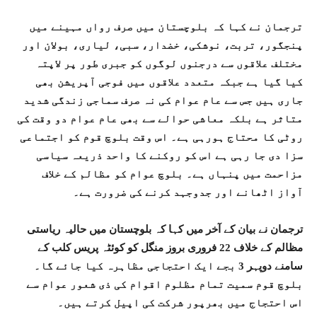
ترجمان نے کہا کہ بلوچستان میں صرف رواں مہینے میں
پنجگور، تربت، نوشکی، خضدار، سبی، لیاری، بولان اور
مختلف علاقوں سے درجنوں لوگوں کو جبری طور پر لاپتہ
کیا گیا ہے جبکہ متعدد علاقوں میں فوجی آپریشن بھی
جاری ہیں جس سے عام عوام کی نہ صرف سماجی زندگی شدید
متاثر ہے بلکہ معاشی حوالے سے بھی عام عوام دو وقت کی
روٹی کا محتاج ہورہی ہے۔ اس وقت بلوچ قوم کو اجتماعی
سزا دی جا رہی ہے اس کو روکنے کا واحد ذریعہ سیاسی
مزاحمت میں پنہاں ہے۔ بلوچ عوام کو مظالم کے خلاف
آواز اٹھانے اور جدوجہد کرنے کی ضرورت ہے۔
ترجمان نے بیان کے آخر میں کہا کہ بلوچستان میں حالیہ ریاستی
مظالم کے خلاف 22 فروری بروز منگل کو کوئٹہ پریس کلب کے
سامنے دوپہر 3 بجے ایک احتجاجی مظاہرہ کیا جائے گا۔
بلوچ قوم سمیت تمام مظلوم اقوام کی ذی شعور عوام سے
اس احتجاج میں بھرپور شرکت کی اپیل کرتے ہیں۔