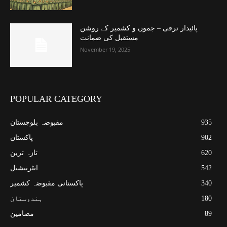
پائیدار ترقی – جموں و کشمیر کے روشن
مستقبل کی ضمانت
November 19, 2025
POPULAR CATEGORY
935
مقبوضہ بلوچستان
902
پاکستان
620
تازہ ترین
542
انٹرنیشنل
340
پاکستانی مقبوضہ کشمیر
180
ہندوستان
89
مضامین