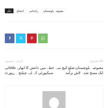
مقبوضہ بلوچستان
راجدانی
احتجاج
ٹیگز
اگلا مضمون
گزشتہ مضمون
مقبوضہ بلوچستان:ضلع کیچ سے
خطے میں داعش کا ابھار، علاقائی
ایک مسخ شدہ لاش برآمد
سیکیورٹی کے لیے چیلنج ۔ رپورٹ