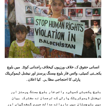
انسانی حقوق کے خلاف ورزیوں کیخلاف راجدانی کوئٹہ میں بلوچ
یکجہتی کمیٹی، وائس فار بلوچ مِسنگ پرسنز اور نیشنل ڈیموکریٹک
پارٹی کا احتجاجی مظاہرہ کیا اعلان۔
بلوچ یکجہتی کمیٹی، وائس فار بلوچ مِسنگ پرسنز اور
نیشنل ڈیموکریٹک پارٹی کے ترجمان نے مشترکہ بیان
میں بلوچستان میں ماروائے عدالت جبری گمشدگیاں اور