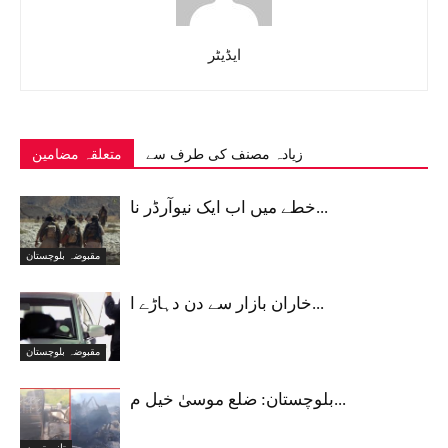
ایڈیٹر
زیادہ مصنف کی طرف سے
متعلقہ مضامین
خطے میں اب ایک نیوآرڈر نا...
مقبوضہ بلوچستان
خاران بازار سے دن دہاڑے ا...
مقبوضہ بلوچستان
بلوچستان: ضلع موسیٰ خیل م...
تازہ ترین