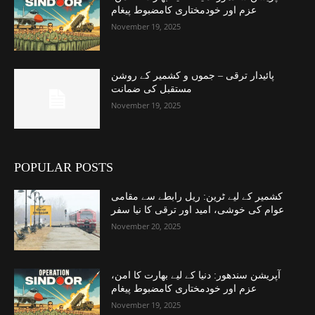
عزم اور خودمختاری کامضبوط پیغام
November 19, 2025
پائیدار ترقی – جموں و کشمیر کے روشن
مستقبل کی ضمانت
November 19, 2025
POPULAR POSTS
کشمیر کے لیے ٹرین: ریل رابطے سے مقامی
عوام کی خوشی، امید اور ترقی کا نیا سفر
November 20, 2025
آپریشن سندھور: دنیا کے لیے بھارت کا امن،
عزم اور خودمختاری کامضبوط پیغام
November 19, 2025