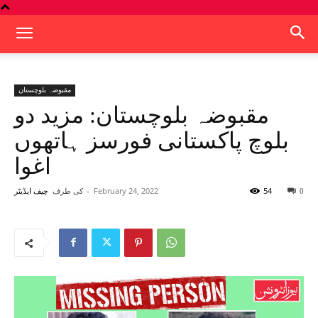
مقبوضہ بلوچستان
مقبوضہ بلوچستان: مزید دو
بلوچ پاکستانی فورسز ہاتھوں
اغوا
54
February 24, 2022
-
کی طرف
0
چیف ایڈیٹر