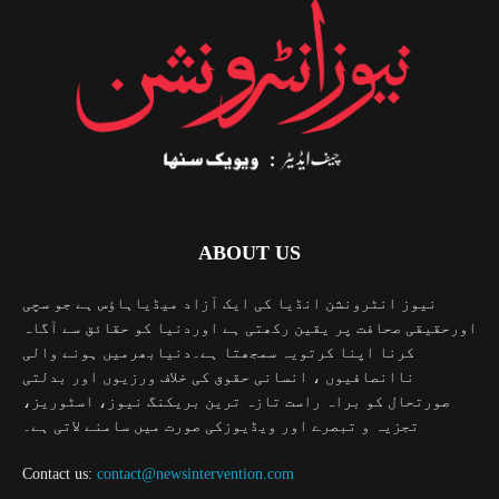
ABOUT US
نیوز انٹرونشن انڈیا کی ایک آزاد میڈیاہاؤس ہے جو سچی
اورحقیقی صحافت پر یقین رکھتی ہے اوردنیا کو حقائق سے آگاہ
کرنا اپنا کرتویہ سمجھتا ہے۔دنیابھرمیں ہونے والی
ناانصافیوں ، انسانی حقوق کی خلاف ورزیوں اور بدلتی
صورتحال کو براہ راست تازہ ترین بریکنگ نیوز، اسٹوریز،
تجزیہ و تبصرے اور ویڈیوزکی صورت میں سامنے لاتی ہے۔
Contact us:
contact@newsintervention.com