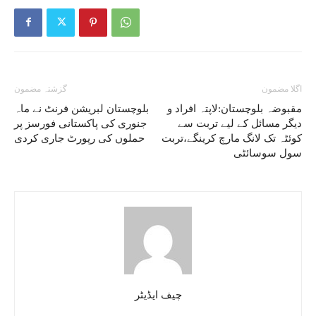
اگلا مضمون
گزشتہ مضمون
مقبوضہ بلوچستان:لاپتہ افراد و
بلوچستان لبریشن فرنٹ نے ماہ
دیگر مسائل کے لیے تربت سے
جنوری کی پاکستانی فورسز پر
کوئٹہ تک لانگ مارچ کرینگے،تربت
حملوں کی رپورٹ جاری کردی
سول سوسائٹی
چیف ایڈیٹر