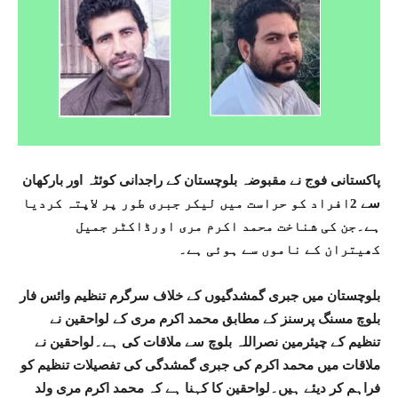
پاکستانی فوج نے مقبوضہ بلوچستان کے راجدانی کوئٹہ اور بارکھان
سے 2افراد کو حراست میں لیکر جبری طور پر لاپتہ کردیا
ہے۔جن کی شناخت محمد اکرم مری اورڈاکٹر جمیل
کھیتران کے ناموں سے ہوئی ہے۔
بلوچستان میں جبری گمشدگیوں کے خلاف سرگرم تنظیم وائس فار
بلوچ مسنگ پرسنز کے مطابق محمد اکرم مری کے لواحقین نے
تنظیم کے چیئرمین نصراللہ بلوچ سے ملاقات کی ہے۔لواحقین نے
ملاقات میں محمد اکرم کی جبری گمشدگی کی تفصیلات تنظیم کو
فراہم کر دیئے ہیں۔لواحقین کا کہنا ہے کہ محمد اکرم مری ولد