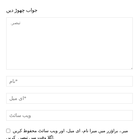
جواب چھوڑ دیں
میرے براؤزر میں میرا نام، ای میل، اور ویب سائٹ محفوظ کریں
اگلا وقت میں تبصرہ کریں.