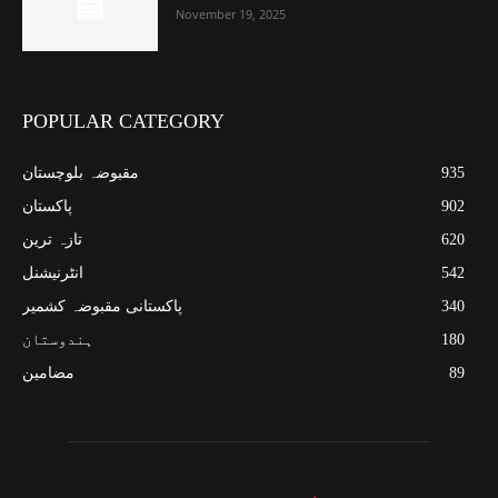
November 19, 2025
POPULAR CATEGORY
935
مقبوضہ بلوچستان
902
پاکستان
620
تازہ ترین
542
انٹرنیشنل
340
پاکستانی مقبوضہ کشمیر
180
ہندوستان
89
مضامین