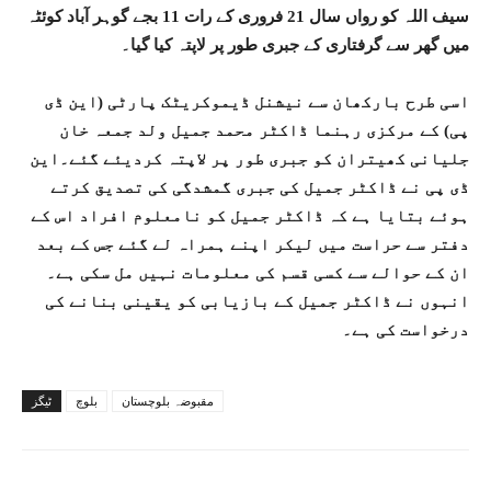
سیف اللہ کو رواں سال 21 فروری کے رات 11 بجے گوہر آباد کوئٹہ
میں گھر سے گرفتاری کے جبری طور پر لاپتہ کیا گیا۔
اسی طرح بارکھان سے نیشنل ڈیموکریٹک پارٹی (این ڈی
پی) کے مرکزی رہنما ڈاکٹر محمد جمیل ولد جمعہ خان
جلیانی کھیتران کو جبری طور پر لاپتہ کردیئے گئے۔این
ڈی پی نے ڈاکٹر جمیل کی جبری گمشدگی کی تصدیق کرتے
ہوئے بتایا ہے کہ ڈاکٹر جمیل کو نامعلوم افراد اس کے
دفتر سے حراست میں لیکر اپنے ہمراہ لے گئے جس کے بعد
ان کے حوالے سے کسی قسم کی معلومات نہیں مل سکی ہے۔
انہوں نے ڈاکٹر جمیل کے بازیابی کو یقینی بنانے کی
درخواست کی ہے۔
مقبوضہ بلوچستان
بلوچ
ٹیگز