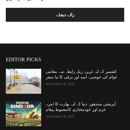
EDITOR PICKS
کشمیر کے لیے ٹرین: ریل رابطے سے مقامی
عوام کی خوشی، امید اور ترقی کا نیا سفر
November 20, 2025
آپریشن سندھور: دنیا کے لیے بھارت کا امن،
عزم اور خودمختاری کامضبوط پیغام
November 19, 2025