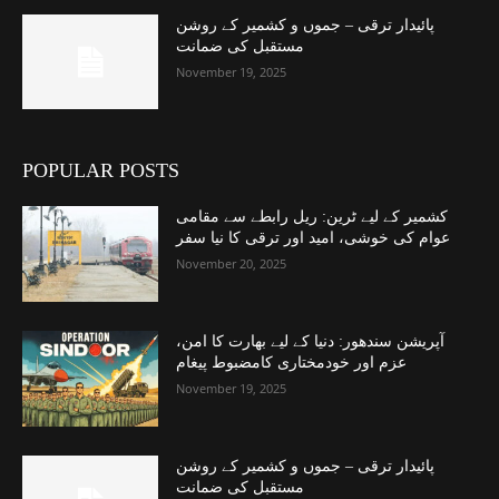
پائیدار ترقی – جموں و کشمیر کے روشن
مستقبل کی ضمانت
November 19, 2025
POPULAR POSTS
کشمیر کے لیے ٹرین: ریل رابطے سے مقامی
عوام کی خوشی، امید اور ترقی کا نیا سفر
November 20, 2025
آپریشن سندھور: دنیا کے لیے بھارت کا امن،
عزم اور خودمختاری کامضبوط پیغام
November 19, 2025
پائیدار ترقی – جموں و کشمیر کے روشن
مستقبل کی ضمانت