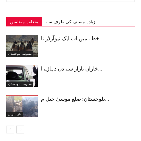
زیادہ مصنف کی طرف سے
متعلقہ مضامین
خطے میں اب ایک نیوآرڈر نا...
مقبوضہ بلوچستان
خاران بازار سے دن دہاڑے ا...
مقبوضہ بلوچستان
بلوچستان: ضلع موسیٰ خیل م...
تازہ ترین