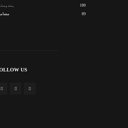
180
ہندوستا
89
مضامی
OLLOW US