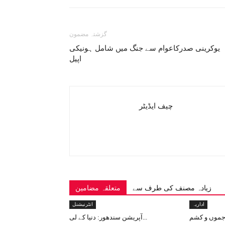
گزشتہ مضمون
یوکرینی صدرکاعوام سے جنگ میں شامل ہونیکی
اپیل
چیف ایڈیٹر
زیادہ مصنف کی طرف سے
متعلقہ مضامین
اداریہ
انٹرنیشنل
آپریشن سندھور: دنیا کے لی...