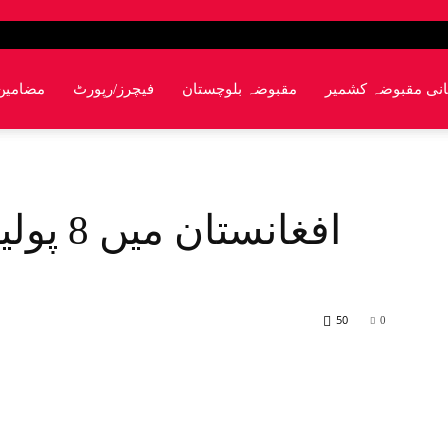
انی مقبوضہ کشمیر
مقبوضہ بلوچستان
فیچرز/رپورٹ
مضامین
افغانست
50
0