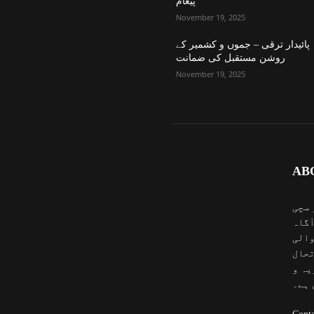
پیغام
November 19, 2025
پائیدار ترقی – جموں و کشمیر کے
روشن مستقبل کی ضمانت
November 19, 2025
AB
 سچی
آگاہ
والی
تحال
یہ و
 ہے۔