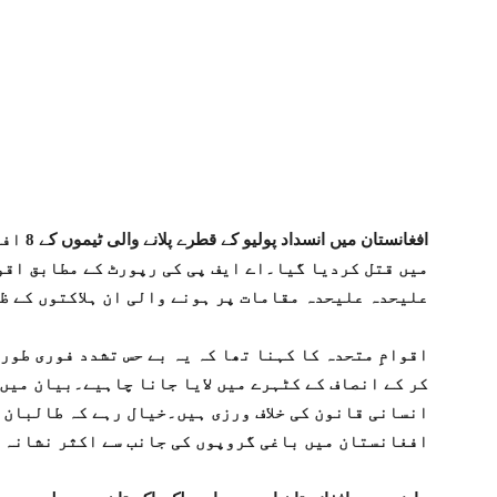
افغانستا
علیحدہ علیحدہ مقامات پر ہونے والی ان ہلاکتوں کے ظ
اقوامِ متحدہ کا کہنا تھا کہ یہ بے حس تشدد فوری طور
کر کے انصاف کے کٹہرے میں لایا جانا چاہیے۔بیان میں 
انسانی قانون کی خلاف ورزی ہیں۔خیال رہے کہ طالبان 
افغانستان میں باغی گروپوں کی جانب سے اکثر نشانہ 