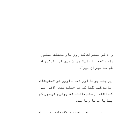
ن میں انسداد پولیو کے قطرے پلانے والی ٹیموں کے 8 افراد کو جمعرات کے روز چار مختلف حملوں
میں قتل کردیا گیا۔اے ایف پی کی رپورٹ کے مطابق اقوام متحدہ نے ایک بیان میں کہا کہ‘ہم 4
لم سے حیران ہیں‘۔
 پر بند ہونا اور ذمہ داروں کو تحقیقات
مزید کہا گیا کہ یہ حملے بین الاقوامی
کے اقتدار سنبھالنے تک پولیو ٹیموں کو
بنایا جاتا رہا ہے۔