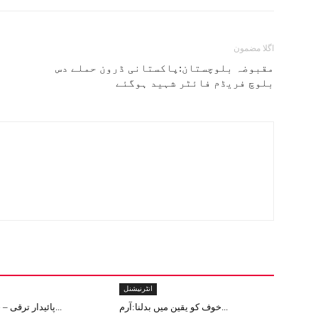
اگلا مضمون
مقبوضہ بلوچستان:پاکستانی ڈرون حملے دس
بلوچ فریڈم فائٹر شہید ہوگئے
انٹرنیشنل
خوف کو یقین میں بدلنا:آرم...
پائیدار ترقی – جموں و کشم...