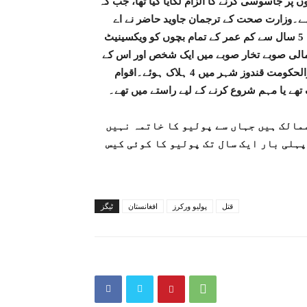
پر جاسوسی کرنے کا الزام لگایا گیا تھا، جب کہ
ے۔وزارت صحت کے ترجمان جاوید حاضر نے اے
ایف پی کو بتایا کہ ہماری پالیسی واضح ہے، ہم افغانستان میں 5 سال سے کم عمر کے تمام بچوں کو ویکسینیٹ
مالی صوبے تخار صوبے میں ایک شخص اور اس کے
ہمسایہ صوبے قندوز میں 7 افراد مارے گئے، جن میں صوبائی دارالحکومت قندوز شہر میں 4 ہلاک ہوئے۔اقوام
تھے یا مہم شروع کرنے کے لیے راستے میں تھے۔
مالک ہیں جہاں سے پولیو کا خاتمہ نہیں
پہلی بار ایک سال تک پولیو کا کوئی کیس
قتل
پولیو ورکرز
افغانستان
ٹیگز