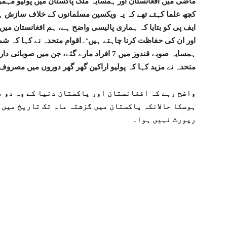
ماضی میں افغانستان اور ہمسایہ ملک پاکستان میں پولیو مہموں 
کچھ علما کہتے تھے کہ یہ ویکسین مسلمانوں کے خلاف سازش ہ
اور ان کی حفاظت کرنا چاہتے ہیں‘۔اقوام متحدہ نے کہا کہ ش
متحدہ نے مزید کہا کہ پولیو اراکین گھر گھر دوروں میں مصروف 
واضح رہے کہ افغانستان اور پاکستان دنیا کے وہ دو م
ہوسکا حالانکہ پاکستان میں گزشتہ ماہ تک تاریخ میں 
رپورٹ نہیں ہوا۔