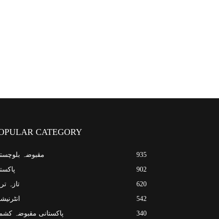
OPULAR CATEGORY
935
مقبوضہ بلوچست
902
پاکست
620
تازہ تر
542
انٹرنیش
340
پاکستانی مقبوضہ کشم