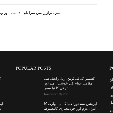
میرے براؤزر میں میرا نام، ای میل، اور ویب سائٹ محفوظ کریں اگلا وقت میں تبصرہ کریں.
POPULAR POSTS
P
کشمیر کے لیے ٹرین: ریل رابطے سے
ک
ان
مقامی عوام کی خوشی، امید اور
ان
ترقی کا نیا سفر
November 20, 2025
ین
نل
آپریشن سندھور: دنیا کے لیے بھارت کا
آپر
امن، عزم اور خودمختاری کامضبوط
ام
یر