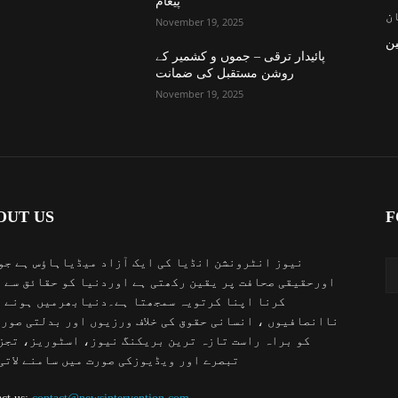
پیغام
ن
November 19, 2025
ن
پائیدار ترقی – جموں و کشمیر کے
روشن مستقبل کی ضمانت
November 19, 2025
OUT US
F
نیوز انٹرونشن انڈیا کی ایک آزاد میڈیاہاؤس ہے جو
اورحقیقی صحافت پر یقین رکھتی ہے اوردنیا کو حقائق سے 
کرنا اپنا کرتویہ سمجھتا ہے۔دنیابھرمیں ہونے 
ناانصافیوں ، انسانی حقوق کی خلاف ورزیوں اور بدلتی صور
کو براہ راست تازہ ترین بریکنگ نیوز، اسٹوریز، تجز
تبصرے اور ویڈیوزکی صورت میں سامنے لاتی