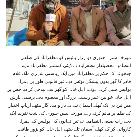
مورخہ سترہ جنوری دو ہزار بائیس کو مظفرآباد کی ضلعی
انتظامیہ تحصیلدار مظفرآباد نے ڈپٹی کمشنر مظفرآباد ندیم
جنجوعہ کے حکم پر مظفرآباد میں ایک ریاستی شہری ملک غلام
قادر کا گھر بدوں پیشگی نوٹس دیے غیر قانونی طور پر ہمراہ
پولیس سیل کرتے ہوئے، اہل خانہ کو گھر سے بیدخل کر دیا جس پر
اہل خانہ خواتین عمر رسیدہ بزرگ اور معصوم بچے برستی بارش
میں تین دن تک کھلے آسمان تلے بے یار و مدد گار بیٹھے ارباب اختیار
کے ظلم پر ماتم کرتے رہے مورخہ بیس جنوری کی شب تقریبا ایک
بجے رات ضلعی انتظامیہ نے تین تہانوں کی پولیس کے ہمراہ
کاروائی کر کے کھلے آسمان تلے بیٹھے اہل خانہ کو بزور طاقت