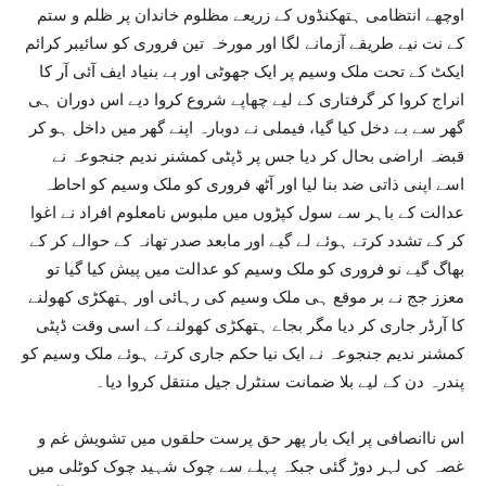
اوچھے انتظامی ہتھکنڈوں کے زریعے مظلوم خاندان پر ظلم و ستم
کے نت نیے طریقے آزمانے لگا اور مورخہ تین فروری کو سائیبر کرائم
ایکٹ کے تحت ملک وسیم پر ایک جھوٹی اور بے بنیاد ایف آئی آر کا
انراج کروا کر گرفتاری کے لیے چھاپے شروع کروا دیے اس دوران ہی
گھر سے بے دخل کیا گیا، فیملی نے دوبارہ اپنے گھر میں داخل ہو کر
قبضہ اراضی بحال کر دیا جس پر ڈپٹی کمشنر ندیم جنجوعہ نے
اسے اپنی ذاتی ضد بنا لیا اور آٹھ فروری کو ملک وسیم کو احاطہ
عدالت کے باہر سے سول کپڑوں میں ملبوس نامعلوم افراد نے اغوا
کر کے تشدد کرتے ہوئے لے گیے اور مابعد صدر تھانہ کے حوالے کر کے
بھاگ گیے نو فروری کو ملک وسیم کو عدالت میں پیش کیا گیا تو
معزز جج نے بر موقع ہی ملک وسیم کی رہائی اور ہتھکڑی کھولنے
کا آرڈر جاری کر دیا مگر بجاے ہتھکڑی کھولنے کے اسی وقت ڈپٹی
کمشنر ندیم جنجوعہ نے ایک نیا حکم جاری کرتے ہوئے ملک وسیم کو
پندرہ دن کے لیے بلا ضمانت سنٹرل جیل منتقل کروا دیا۔
اس ناانصافی پر ایک بار پھر حق پرست حلقوں میں تشویش غم و
غصہ کی لہر دوڑ گئی جبکہ پہلے سے چوک شہید چوک کوٹلی میں