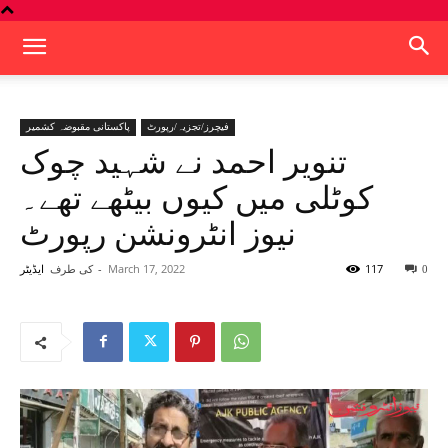
فیچرز/تجزیہ/رپورٹ
پاکستانی مقبوضہ کشمیر
تنویر احمد نے شہید چوک
کوٹلی میں کیوں بیٹھے تھے۔
نیوز انٹرونشن رپورٹ
117
March 17, 2022
-
کی طرف
0
ایڈیٹر