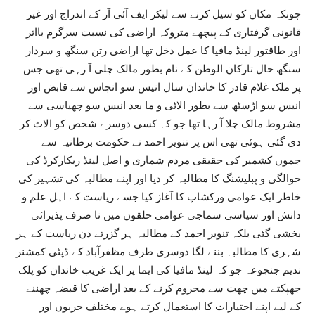
چونکہ مکان کو سیل کرنے سے لیکر ایف آئی آر کے اندراج اور غیر
قانونی گرفتاری کے پیچھے متروکہ اراضی کی نسبت سرگرم بااثر
اور طاقتور لینڈ مافیا کا عمل دخل تھا اراضی رتن سنگھ و سردار
سنگھ حال تارکان الوطن کے نام بطور مالک چلی آ رہی تھی جس
پر ملک غلام قادر کا خاندان سال انیس سو انچاس سے قابض اور
انیس سو اڑسٹھ سے بطور الاٹی و ما بعد انیس سو چھیاسی سے
مشروط مالک چلا آ رہا تھا جو کہ کسی دوسرے شخص کو الاٹ کر
دی گئی ہوئی تھی اس پر تنویر احمد نے حکومت برطانیہ سے
جموں کشمیر کی حقیقی مردم شماری و اصل لینڈ ریکارکرڈ کی
حوالگی و پبلیشنگ کا مطالبہ کر دیا اور اپنے مطالبہ کی تشہیر کی
خاطر ایک عوامی ورکشاپ کا آغاز کیا جسے ریاست کے اہل علم و
دانش اور سیاسی سماجی عوامی حلقوں میں نا صرف پذیرائی
بخشی گئی بلکہ تنویر احمد کے مطالبہ ہر گزرتے دن ریاست کے ہر
شہری کا مطالبہ بننے لگا دوسری طرف مظفرآباد کے ڈپٹی کمشنر
ندیم جنجوعہ جو کہ لینڈ مافیا کی ایما پر ایک غریب خاندان کو پلک
جھپکتے میں چھت سے محروم کرنے کے بعد اراضی کا قبضہ چھننے
کے لیے اپنے احتیارات کا استعمال کرتے ہوے مختلف حربوں اور