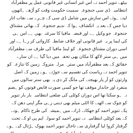
بیٹھے تنویر احمد نے اس غیر انسانی غیر قانونی عمل پر مظفرآباد
انتظامیہ ڈی سی جنجوعہ سمیت حکومت وقت کو آڑھے ہاتھوں
لیتے ہوئے اس سازش میں شامل ڈی سی کے چہرے سے نقاب اتار
دیا جس کے بعد یہ انکشاف ہوا کہ ندیم جنجوعہ کے بھائی مشتاق
جنجوعہ جو وکیل ہے اور قبضہ مافیا کا سرغنہ بھی ہے اس ہی
کی ایما پر یہ غیر قانونی اور خلاف ضابطہ کاروائی کر رہا ہے اور
اسی دوران مشتاق جنجوعہ کو لینڈ مافیا کی طرف سے مظفرآباد
میں ہی ستر لاکھ کا مکان بھی تحفہ میں دیا گیا ہے ان سارے
حقائق کے بعد مظفرآباد میں سترہ مرلہ متروکہ زمین کا تنازعہ کو
تنویر احمد نے ریاست کی تقسیم سے جوڑتے ہوے زمین کے اصل
وارثوں کو آر پار بھیجنے کی مانگ کر دی یہ بھی ستر سالوں میں
منفرد اور جاندار موقف تھا جو کسی صورت قابض قوتوں کو ہضم
نہ ہو سکتا تھا اس دوران کوٹلی کی ضلعی انتظامیہ بار بار تنویر
کو چوک سے اٹھنے کا الٹی میٹم بھی دیتی رہی مگر اپنی دھن کے
پکے تنویر احمد کو جھکانے ڈرانے میں ہمیشہ کی طرح ناکام ہونے
کے بعد کوٹلی انتظامیہ نے تنویر احمد کو سولہ ایم پی او کے تحت
گرفتار کروا لیا گرفتاری سے تاحال تنویر احمد بھوک ہڑتال کیے ہوے