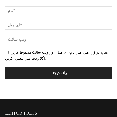
میرے براؤزر میں میرا نام، ای میل، اور ویب سائٹ محفوظ کریں
اگلا وقت میں تبصرہ کریں.
EDITOR PICKS