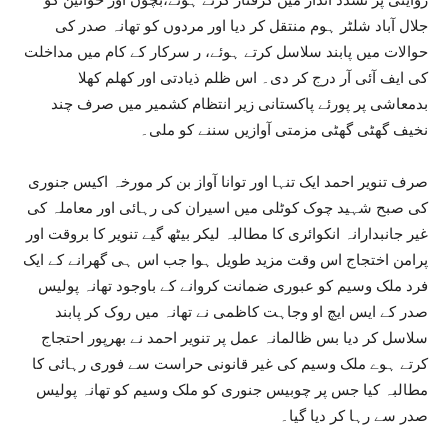
روایتی پر تشدد انداز میں گرفتار کرتے ہوئے،بچوں اور خواتین کو
جلال آباد شلٹر ہوم منتقل کر دیا اور مردوں کو تھانہ صدر کی
حوالات میں پابند سلاسل کرتے ہوئے، ر سرکار کے کام میں مداخلت
کی ایف آئی آر درج کر دی۔ اس ظلم ذیادتی اور کھلم کھلا
بدمعاشی پر پورئے پاکستانی زیر انتظام کشمیر میں صرف چند
نخیف گھٹی گھٹی مزمتی آوازیں سننے کو ملی۔
صرف تنویر احمد ایک تنہا اور توانا آواز بن کر مورخہ اکیس جنوری
کی صبح شہید چوک کوٹلی میں اسیران کی رہائی اور معاملہ کی
غیر جانبدارانہ انکوائری کا مطالبہ لیکر بیٹھ گیے تنویر کا بروقت اور
پرامن اختجاج اس وقت مزید طویل ہوا جب اس ہی گھرانے کے ایک
فرد ملک وسیم کو عبوری ضمانت کروانے کے باوجود تھانہ پولیس
صدر کے ایس ایچ او وجاہت کاظمی نے تھانہ میں روک کر پابند
سلاسل کر دیا بس ظالمانہ عمل پر تنویر احمد نے بھرپور احتجاج
کرتے ہوے ملک وسیم کی غیر قانونی حراست سے فوری رہائی کا
مطالبہ کیا جس پر چوبیس جنوری کو ملک وسیم کو تھانہ پولیس
صدر سے رہا کر دیا گیا۔