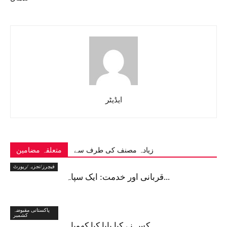
ایڈیٹر
زیادہ مصنف کی طرف سے
متعلقہ مضامین
فیچرز/تجزیہ/رپورٹ
قربانی اور خدمت: ایک سپاہ...
پاکستانی مقبوضہ
کشمیر
کس نے کیا پایا کیا کھویا۔...