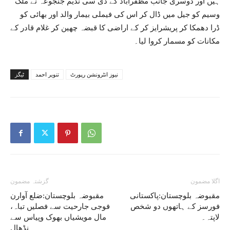
ہیں اور دوسری جانب مظفرآباد کے ڈی سی ندیم جنجوعہ نے ملک
وسیم کو جیل میں ڈال کر اس کی فیملی بیمار والد اور بھائی کو
ڈرا دھمکا کر پریشرایز کر کے اراضی کا قبضہ چھین کر غلام قادر کے
مکانات کو مسمار کروا لیا۔
نیوز انٹرونشن رپورٹ
تنویر احمد
ٹیگز
اگلا مضمون
گزشتہ مضمون
مقبوضہ بلوچستان:پاکستانی
مقبوضہ بلوچستان:ضلع آوارن
فورسز کے ہاتھوں دو شخص
فوجی جارحیت سے فصلیں تباہ،
لاپتہ۔
مال مویشیاں بھوک وپیاس سے
نڈھال