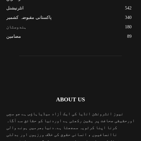
542
انٹرنیشنل
340
پاکستانی مقبوضہ کشمیر
180
ہندوستان
89
مضامین
ABOUT US
نیوز انٹرونشن انڈیا کی ایک آزاد میڈیاہاؤس ہے جو سچی
اورحقیقی صحافت پر یقین رکھتی ہے اوردنیا کو حقائق سے آگاہ
کرنا اپنا کرتویہ سمجھتا ہے۔دنیابھرمیں ہونے والی
ناانصافیوں ، انسانی حقوق کی خلاف ورزیوں اور بدلتی