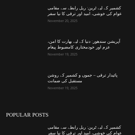
کشمیر کے لیے ٹرین: ریل رابطے سے مقامی
عوام کی خوشی، امید اور ترقی کا نیا سفر
November 20, 2025
آپریشن سندھور: دنیا کے لیے بھارت کا امن،
عزم اور خودمختاری کامضبوط پیغام
November 19, 2025
پائیدار ترقی – جموں و کشمیر کے روشن
مستقبل کی ضمانت
November 19, 2025
POPULAR POSTS
کشمیر کے لیے ٹرین: ریل رابطے سے مقامی
عوام کی خوشی، امید اور ترقی کا نیا سفر