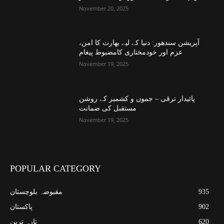
November 20, 2025
آپریشن سندھور: دنیا کے لیے بھارت کا امن،
عزم اور خودمختاری کامضبوط پیغام
November 19, 2025
پائیدار ترقی – جموں و کشمیر کے روشن
مستقبل کی ضمانت
November 19, 2025
POPULAR CATEGORY
935
مقبوضہ بلوچستان
902
پاکستان
620
تازہ ترین