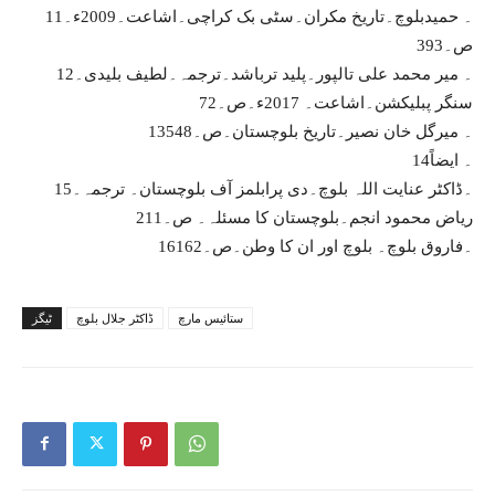
11۔ حمیدبلوچ۔تاریخ مکران۔سٹی بک کراچی۔اشاعت۔2009ء۔
ص۔393
12۔ میر محمد علی تالپور۔پلید ترباشد۔ترجمہ۔لطیف بلیدی۔
سنگر پبلیکشن۔اشاعت۔ 2017ء۔ص۔72
13۔ میرگل خان نصیر۔تاریخ بلوچستان۔ص۔548
14۔ ایضاً
15۔ڈاکٹر عنایت اللہ بلوچ۔دی پرابلمز آف بلوچستان۔ ترجمہ۔
ریاض محمود انجم۔بلوچستان کا مسئلہ۔ ص۔211
16۔فاروق بلوچ۔ بلوچ اور ان کا وطن۔ص۔162
ستائیس مارچ
ڈاکٹر جلال بلوچ
ٹیگز