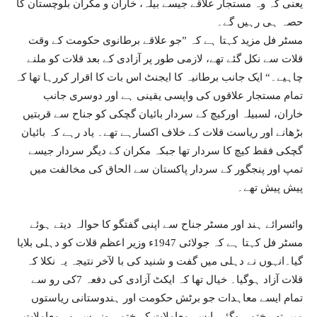
یعنی کہ وہ مستجار علاقے جیسے بیلہ، خاران و مکران بلوچستان کا
حصہ ہی رہیں گے۔
مسٹر فل مزید کہتا ہے کہ ”جو علاقے برطانوی حکومت کے وقت
قلات سے نکل گئے تھے، لازمی طور پر آزادی کے بعد قلات کو ملنے
چاہیے۔“ ایک جانب برطانیہ کا ایجنٹ اس بات کا اقرار کررہا تھا کہ
تمام مستجار علاقوں کی واپسی یقینی ہے اور دوسری جانب
خاران، لسبیلہ اورکیچ کے سردار بائیان گچکی کو جناح سے قربتیں
بڑھانے اور ریاست قلات کے خلاف اکسارہے تھے۔ یاد رہے کہ بائیان
گچکی فقط کیچ کا سردار تھا جبکہ مکران کے دیگر سردار جیسے
تمپ اور پنجگور کے سردار پاکستان سے الحاق کی مخالفت میں
پیش پیش تھے۔
وائسرائے ہند اور مسٹر جناح سے اپنی گفتگو کا حوالہ دیتے ہوئے
مسٹر فل کہتا ہے کہ جولائی 1947ء وزیر اعظم قلات کو دہلی بلایا
گیا۔انہوں نے دہلی میں گفت و شنید کی با لآخر نتیجہ یہ نکلا کہ
قلات آزاد ہوگیا۔ خیال تھا کہ ایکٹ آزادی کی دفعہ 7کی رو سے
تمام ایسے معاہدات جو برٹش حکومت اور ہندوستانی ریاستوں
میں تھے ختم ہوگئے، ایسے معاملات کے ختم ہونے سے وہ معاملات