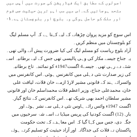
اصولوں کے مطابق ایک فیڈریشن کی صورت میں آپس میں
متحد ہوجائیں گے۔اس میں سب اہم ترین حیثیت جس قوم
اور ملک کو حاصل ہوگی وہ بلوچ اور بلوچستان ہے۔۰۱
اس سوچ کو مزید پروان چڑھانے کے لیے کہتا ہے کہ آپ مسلم لیگ
کو بلوچستان میں منظم کریں۔
آزاد بلوچ ریاست کو مسلم لیگ کی کیا ضرورت پیش آنے والی تھی۔
یہ جناح جیسے مکار کی وہی پالیسی تھی جس کے لیے برطانیہ اسے
شئے دے رہی تھی۔ جیسے4 اگست1947ء کو نمائندہ تاج برطانیہ
کی زیر صدارت نئی دہلی میں کانفرنس ہوئی۔اس کانفرنس میں
وائسرائے ہند کے قانونی مشیر لارڈ ازمے، خان قلات، لیاقت علی
خان، محمدعلی جناح، وزیر اعظم قلات محمداسلم خان اور قانونی
مشیر سلطان احمد بھی شریک تھے۔اس کانفرنس کے نتائج گیارہ
اگست 1947ء وائس رائے ہاوس نئی دہلی سے نشر ہوئے اور
بارہ(12) اگست کودنیا کی پریس میڈیا نے اسے شۂ سرخیوں میں
جگہ دی، جس میں کہا گیا کہ اس معاہدے کے تحت حکومت
پاکستان نے قلات کی جداگانہ اور آزاد حیثیت کو تسلیم کرتے ہوئے