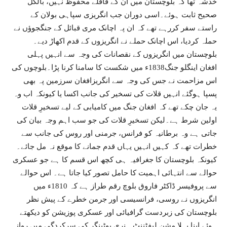
خدشہ تھا کہ بلوچستان میں ان کے قافلے محفوظ نہیں، بالکل
صحیح ثابت ہوئے۔اسی دوران جب انگریزی سپاہی بولان کے
راستے سفر کررہے تھے کہ ان پہ اچانک مری قبائل کے جنگجوؤں نے
حملہ کردیا، اس اچانک حملے نے انگریزوں کے قدم اکھاڑ دیے۔
بلوچستان میں انگریزوں کے نقصانات کی وجہ سے انہیں پہلی
افغان اینگلو جنگ1838ء میں شکست کا سامنا کرنا پڑا۔بلوچوں کی
اس مزاحمت نے جس کی وجہ سے انگریزافغان سرزمین پہ بھی
پسپا ہوگئے انہیں قلات کی تسخیر کی جانب اکسا یا کیونکہ اب وہ
یہ جان چکے تھے کہ افغان جنگ میں کامیابی کے لیے تسخیرِ قلات
اولین شرط ہے۔لیکن تسخیرِ قلات کی جو سب اہم وجہ بیان کی
جاتی ہے وہ برطانیہ کو فرانس، جرمنی اور روس کی جانب سے
خطرات تھے کہ کہیں انہیں یہاں قدم جمانے کا موقع نہ مل جائے۔
کیونکہ بلوچستان کا جغرافیہ ہی کچھ اس قسم کا ہے جو عسکری
حوالے سے انتہائی اہمیت کا حامل تصور کیا جاتا ہے۔ اس حوالے
سے پروفیسر ڈاکٹر فاروق بلوچ رقم طراز ہے کہ 1810ء میں
انگریزوں نے روسی، فرانسیسی اور جرمن خطرے کے پیش نظر
بلوچستان کی زبردست گرافیائی اور عسکری پوزیشن کو دیکھتے
ہوئے اپنا پہلا مشن لیفٹننٹ ہنری پوٹینگر کی سرکردگی میں روانہ