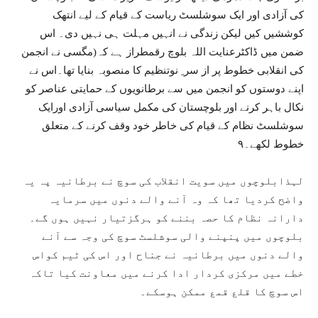
کی آزادی اور ایک سوشلسٹ ریاست کے قیام کے لیے انتھک
کوششیں کیں لیکن زندگی نے انہیں مہلت ہی نہیں دی۔ اس
ضمن میں ڈاکٹرعنایت اللہ بلوچ رقمطراز ہے کہ(مگسی نے انجمن
کی انقلابی خطوط پر از سر ِ نوتنظیم کا منصوبہ بنایا تھا۔اس نے
اپنے دوستوں کو انجمن میں سے برطانویوں کے حمایتی عناصر کو
نکال باہر کرنے اور بلوچستان کی مکمل سیاسی آزادی اورایک
سوشلسٹ نظام کے قیام کی خاطر خود وقف کرنے کے متعلق
خطوط لکھے۔۹
لہذابلوچوں میں سویت انقلاب کی سوچ نے برطانیہ پہ یہ
واضح کردیا تھا کہ وہ آنے والے دنوں میں سرمایہ
دارانہ نظام کا حصہ بننے کو ہرگزتیار نہیں ہوں گے۔
بلوچوں میں پنپنے والی سوشلسٹ سوچ کی وجہ سے آنے
والے دنوں میں برطانیہ نے جناح اور اس کی ٹیم کواس
خطے میں مرکزی کردار ادا کرنے میں معاونت کیا تاکہ
اس سوچ کا قلع قمع ممکن ہوسکے۔