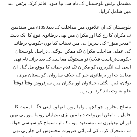
مشتمل برٹش بلوچستان کے نام سے نیا صوبہ قائم کرکے برٹش ہند
میں شامل کرلیا۔
بلوچستان کے ان علاقوں میں مداخلت کے بعد1890ء میں سنڈیمن
نے مکران کا رخ کیا اور مکران میں بھی برطانوی فوج کا ایک دستہ
”میجر میؤر“ کی سربراہی میں تعینات کیا یوں حکومتِ برطانیہ
کی عملی مداخلت مکران تک ممکن ہوگئی۔دراصل بلوچستان
حکومت(ریاست قلات) تو مستونگ معاہدے کے بعد برائے نام تھی
اسی لیے انگریزوں کو مکران تک قدم جمانے کا موقع مل گیا۔ ان
معاہدات اور برطانوی جبر کے خلاف ساروان، کوہستان مری،
بولان، ڈیرہ بگٹی، جہلاوان اور مکران میں سرفروش وقتاً فوقتاً
علمِ بغاوت بلند کرتے رہیں۔
مسلح محاز پہ جو کچھ ہوا یا ہورہا تھا وہ اپنی جگہ اہمیت کا
حامل ہے لیکن اس وقت دنیا میں بڑی تبدیلیاں رونما ہورہی تھیں
اور ان تبدیلیوں سے مستفید ہونے کے لیے سماج کو سیاسی حوالے
سے متحرک کرنے کی انتہائی ضرورت محسوس کی جارہی تھی