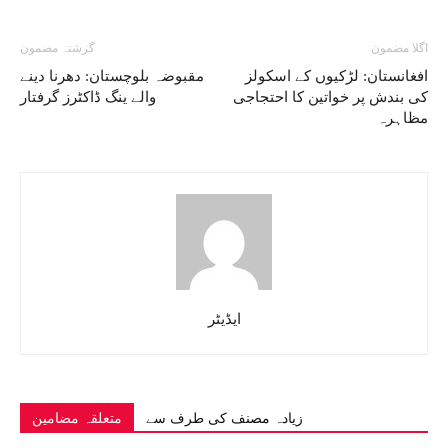
اگلا مضمون
گزشتہ مضمون
افغانستان: لڑکیوں کے اسکولز
مقبوضہ بلوچستان: دھرنا دینے
کی بندش پر خواتین کا احتجاجی
والے ینگ ڈاکٹرز گرفتار
مظاہرہ
ایڈیٹر
زیادہ مصنف کی طرف سے
متعلقہ مضامین