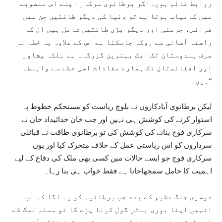
روابط قائم ہوں۔اگر برطانوی سرکار اپنے اس منصوبے
میں کامیاب ہوتا ہے تو دنیا کی دیگر طاقتیں جن میں
فرانس، جرمنی اور دیگر بڑی طاقتیں شامل ہیں ان کا
راستہ آسانی سے روکا جاسکتا ہے اس کے علاوہ یہ خطہ نہ
صرف ہندوستان تک ایک بہترین گزرگاہ ہے بلکہ پشاور
اور افغانستان تک ہمارے مفادات اسی خطے سے وابسطہ
ہیں۔“
لیکن برطانوی آبادکاروں نے بلوچ ریاست کو مستحکم خطوط پہ
استوار کرنے کی کوشش ہی نہیں اور جب خان خدائیداد خان نے
سرکاری فوج بنانے کی کوشش کی تو برطانوی طاقت نے قبائلی
سرداروں کو اس ریاستی عمل کے خلاف متحرک کیا اور یوں
سرکاری فوج جو ایسے حالات میں کسی بھی ملک کی دفاع کے لیے
اہمیت کا حامل سمجھاجاتا ہے فقط خواب ہی بنا رہا۔
دوسری جنگ عظیم کے بعد جب برطانیہ کو یہ لگا کہ اب
انہیں اپنا بوری بستر گول کرنا پڑے گا تو مسلم لیگ کے