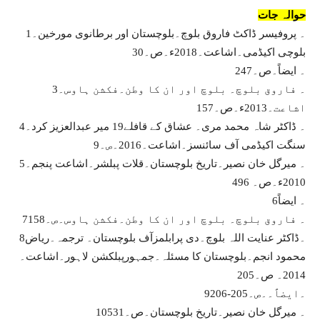
حوالہ جات
1۔ پروفیسر ڈاکٹ فاروق بلوچ۔بلوچستان اور برطانوی مورخین۔
بلوچی اکیڈمی۔اشاعت۔2018ء۔ص۔30
2۔ ایضاً۔ص۔47
3۔ فاروق بلوچ۔ بلوچ اور ان کا وطن۔فکشن ہاوس۔
اشاعت۔2013ء۔ص۔157
4۔ ڈاکٹر شاہ محمد مری۔ عشاق کے قافلے19 میر عبدالعزیز کرد۔
سنگت اکیڈمی آف سائنسز۔اشاعت۔2016۔ص۔9
5۔ میرگل خان نصیر۔تاریخ بلوچستان۔قلات پبلشر۔اشاعت پنجم۔
2010ء۔ص۔ 496
6۔ ایضاً
7۔ فاروق بلوچ۔ بلوچ اور ان کا وطن۔فکشن ہاوس۔ص۔158
8۔ڈاکٹر عنایت اللہ بلوچ۔دی پرابلمزآف بلوچستان۔ ترجمہ۔ریاض
محمود انجم۔بلوچستان کا مسئلہ۔جمہورپبلکشن لاہور۔اشاعت۔
2014۔ ص۔205
9۔ایضاً۔۔ص۔205-206
10۔ میرگل خان نصیر۔تاریخ بلوچستان۔ص۔531