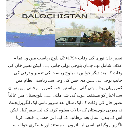
نصیر خان نوری کی وفات 1794ء تک بلوچ ریاست میں وہ تما م
علاقے شامل تھے جہاں بلوچی بولی جاتی ہے۔ لیکن نصیر خان کی
وفات کے بعد دیگر خوانین نے بلوچ ریاست کی تعمیر و ترقی کی
جانب توجہ ہی نہیں دی جس کی وجہ سے ریاستی نظام میں
کمزوریاں پیدا ہوتی گئی۔ ریاستیں جب کمزور ہوجاتی ہیں تو ان
سے اغیار کو مستفید ہونے کی شۂ ملتی ہے۔ بلوچستان میں غالباً
نصیر خان کی وفات کے ایک سال بعد سرور نامی ایک انگریزایجنٹ
نے مغربی بلوچستان کے حالات معلوم کرنے کے لیے سفر کیا۔ لیکن
اس کے پندرہ سال بعد برطانیہ کے لیے اس خطے پہ قبضہ کرنا
ناگزیر ہوگیا تھا اسی لیے انہوں نے مستند اور عسکری حوالے سے