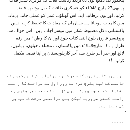
پنجگور تک دھاوا بول دیا ازبعد ریاست قلات کے مرکزی شہر قلات
پہ بھی27 مارچ 1948ء کو عسکری طاقت کے بل بوتے پہ قبضہ
کرلیا۔اور یوں برطانیہ اپنے اس گھناؤنے عمل کو عملی جامہ پہنانے
میں کامیاب ہوجاتا ہے جہاں ان کے مفادات کا تحفظ کرنے انہیں
پاکستانی دلال مضبوط شکل میں میسر آجاتے ہیں۔ اس حوالے سے
پروفیسر فاروق بلوچ اپنی کتاب بلوچ اور ان کا وطن“ میں رقم
طراز ہے کہ مارچ1948ء میں پاکستان نے مختلف حیلوں، بہانوں،
لالچ اور جبر اًہر طرح سے آخر کاربلوچستان پر اپنا قبضہ مکمل
کرلیا۔۶۱ٌ
اور یوں تاریکیوں کا سفر شروع ہوگیا۔ ان تاریکیوں کے
خاتمے کے لیے بلوچ قوم نے روزِ اول سے مزاحمت کا راستہ
اختیار کیا، جو چوہتر برس گزرنے کے بعد بھی جاری ہے۔
راستہ کھٹن ضرورہے لیکن یہی مزاحمتی سرشت کامیابی
کی دلیل ہے۔
۔۔۔۔۔