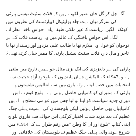
آگے چل کر گل خان نصیر لکھتے ہیں کہ قلات سٹیٹ نیشنل پارٹی
کی سرگرمیاں بہت جلد پولیٹیکل ڈیپارٹمنٹ کی نظروں میں
کھٹکنے لگیں۔ریاست کا غیر ملکی طبقہ یادہ حواسِ باختہ نظر آنے
لگا۔ اس حواسِ باختگی کے عالم میں وہ ریاست قلات کے ہر
نوجوان کو خواہ وہ ملازم تھا یا طالب علم، مزدور اور زمیندار تھا یا
تاجر و مال دار، قلات سٹیٹ نیشنل پارٹی کا ممبر خیال کرتے تھے۔۶
پارٹی کی ہر دلعزیزی کی ایک بڑی مثال جو ہمیں تاریخ میں ملتی
ہے وہ1947ء کے الیکشن جہاں پابندیوں کے باوجود آزاد حیثیت سے
انتخابات میں حصہ لیتے ہوئے باون میں سے انتالیس نشستوں پہ
پارٹی کے ممبران کو کامیابی حاصل ہوتی ہے۔ بلوچ قوم نے اس
دوران جدید سیاست کو اپنا تو لیا جس میں عوامی سطح پہ انہیں
کامیابیاں بھی حاصل ہوئیں لیکن بلوچستان کی اہمیت پہلی جنگ
عظیم کے بعد مزید شدت اختیار کرگئی اس حوالے سے فاروق بلو چ
اپنی کتاب ”بلوچ اور ان کا وطن ”میں رقم طراز ہے کہ 1914ء میں
شروع ہونے والی پہلی جنگ عظیم نے بلوچستان کی علاقائی اور