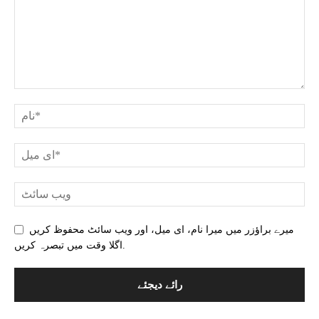
میرے براؤزر میں میرا نام، ای میل، اور ویب سائٹ محفوظ کریں
اگلا وقت میں تبصرہ کریں.