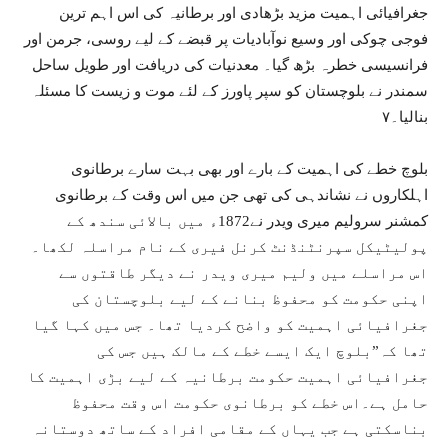
جغرافیائی اہمیت مزید بڑھادی اور برطانیہ کی اس اہم ترین
فوجی چوکی اور وسیع نوآبادیات پر قبضے کے لیے روسی، جرمن اور
فرانسیسی خطرہ بڑھ گیا۔ معدنیات کی دریافت اور طویل ساحل
سمندر نے بلوچستان کو سپر پاورز کے لئے موت و زیست کا مسئلہ
بنالیا۔۷
بلوچ خطے کی اہمیت کے بارے اور بھی بہت سارے برطانوی
اہلکاروں نے نشاندہی کی تھی جن میں اس وقت کے برطانوی
کمشنر سرولیم میری ویدر نے1872ء میں بالائی سندھ کے
پولیٹیکل سپرنٹنڈنٹ کرنل فیری کے نام مراسلہ لکھا۔
اس مراسلے میں ولیم میری ویدر نے دیگر طاقتوں سے
اپنی حکومت کو محفوظ بنانے کے لیے بلوچستان کی
جغرافیائی اہمیت کو واضح کردیا تھا۔ جس میں کہا گیا
تھا کہ”بلوچ ایک ایسے خطے کے مالک ہیں جس کی
جغرافیائی اہمیت حکومت برطانیہ کے لیے بڑی اہمیت کا
حامل ہے۔اس خطے کو برطانوی حکومت اس وقت محفوظ
بناسکتی ہے جب یہاں کے مقامی افراد کے ساتھ دوستانہ