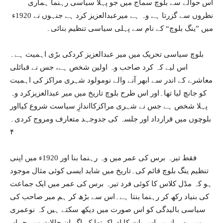
اس حوالے سے بلوچ سماج میں جو پہلا سیاسی رہنما ہماری
نظروں سے گزرتا ہے وہ ہے میرعبدالعزیز کرد ہے جنہوں نے 1920ء
میں ”ینگ بلوچ“ کے نام سے پہلی سیاسی تنظیم بنائی۔
بلوچ سیاسی تحریک میں میر عبدالعزیز کردکی بڑی اہمیت ہے۔
اس لیے کہ کرد صاحب وہ اولین شخص ہے، جس نے قبائلی
معاشرے کے اندر سے ابھر آنے والے نومولود شہری مراکز کی اہمیت
کو جانچ لیا تھا۔اور اس طرح بلوچ تاریخ میں میر عبدالعزیزکرد وہ
پہلا شخص ہے جس نے شہری مراکزکااندازِ سیاست شروع کیااور
بلوچوں میں قرارداد اور جلسہ کی جدوجہد متعارف ومروج کردی۔
۴
فقط تیرہ برس کی عمر میں وہ رہنما بنا اور 1920ء میں اپنی
تنظیم ینگ بلوچ قائم کی۔تاریخ میں شاید ایسی کوئی مثال موجود
ہو کہ مڈل کلاس کا کوئی فرد تیرہ برس کی عمر میں ایک جماعت
کی بنیاد رکھ کر رہنما بنتا ہے۔اس سے بڑھ کر ہم میر صاحب کی
سیاسی بالیدگی کو اس صورت میں دیکھ سکتے ہیں کہ نوعمری
میں بھی انہیں اس بات کا ادراک تھا کہ اگر ان حالات میں جہاں