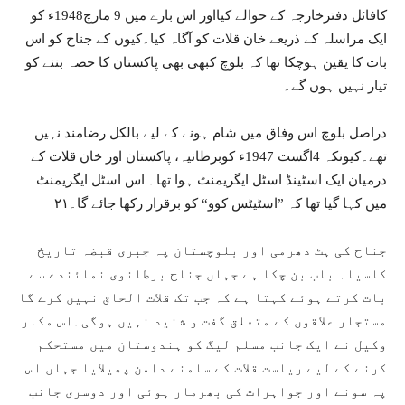
کافائل دفترخارجہ کے حوالے کیااور اس بارے میں 9 مارچ1948ء کو
ایک مراسلہ کے ذریعے خان قلات کو آگاہ کیا۔کیوں کے جناح کو اس
بات کا یقین ہوچکا تھا کہ بلوچ کبھی بھی پاکستان کا حصہ بننے کو
تیار نہیں ہوں گے۔
دراصل بلوچ اس وفاق میں شام ہونے کے لیے بالکل رضامند نہیں
تھے۔کیونکہ 4اگست 1947ء کوبرطانیہ، پاکستان اور خان قلات کے
درمیان ایک اسٹینڈ اسٹل ایگریمنٹ ہوا تھا۔ اس اسٹل ایگریمنٹ
میں کہا گیا تھا کہ ”اسٹیٹس کوو“ کو برقرار رکھا جائے گا۔۲۱
جناح کی ہٹ دھرمی اور بلوچستان پہ جبری قبضہ تاریخ
کاسیاہ باب بن چکا ہے جہاں جناح برطانوی نمائندے سے
بات کرتے ہوئے کہتا ہے کہ جب تک قلات الحاق نہیں کرے گا
مستجار علاقوں کے متعلق گفت و شنید نہیں ہوگی۔اس مکار
وکیل نے ایک جانب مسلم لیگ کو ہندوستان میں مستحکم
کرنے کے لیے ریاست قلات کے سامنے دامن پھیلایا جہاں اس
پہ سونے اور جواہرات کی بھرمار ہوئی اور دوسری جانب