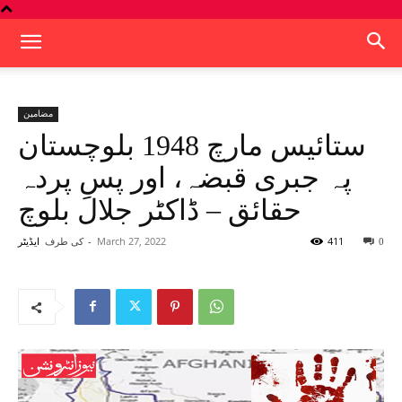
مضامین
ستائیس مارچ 1948 بلوچستان
پہ جبری قبضہ، اور پسِ پردہ
حقائق – ڈاکٹر جلال بلوچ
411
March 27, 2022
-
کی طرف
0
ایڈیٹر