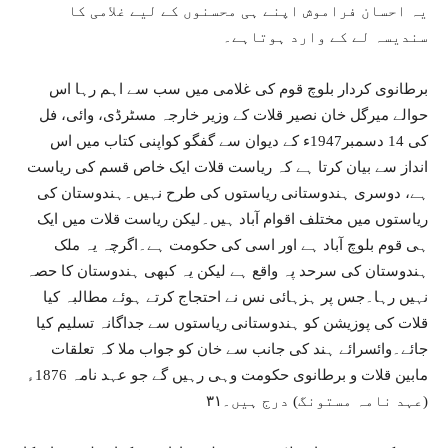
یہ احسان فراموش اپنے ہی محسنوں کے لیے غلامی کا
سندیسہ لے کے وارد ہوتاہے۔
برطانوی کردار بلوچ قوم کی غلامی میں سب سے اہم رہا اس
حوالے میرگل خان نصیر قلات کے وزیر خارجہ مسٹرڈی، وائی، فل
کی 14 دسمبر1947ء کے دیوان سے گفگو کواپنی کتاب میں اس
انداز سے بیان کرتا ہے کہ ریاست قلات ایک خاص قسم کی ریاست
ہے، دوسری ہندوستانی ریاستوں کی طرح نہیں۔ہندوستان کی
ریاستوں میں مختلف اقوام آباد ہیں۔لیکن ریاست قلات میں ایک
ہی قوم بلوچ آباد ہے اور اسی کی حکومت ہے۔اگرچہ یہ ملک
ہندوستان کی سرحد پہ واقع ہے لیکن یہ کبھی ہندوستان کا حصہ
نہیں رہا۔جس پر ہزہائی نس نے احتجاج کرتے ہوئے مطالبہ کیا
قلات کی پوزیشن کو ہندوستانی ریاستوں سے جداگانہ تسلیم کیا
جائے۔وائسرائے ہند کی جانب سے خان کو جواب ملا کہ تعلقات
مابین قلات و برطانوی حکومت وہی رہیں گے جو عہد نامہ 1876ء
(عہد نامہ مستونگ) درج ہیں۔۳۱