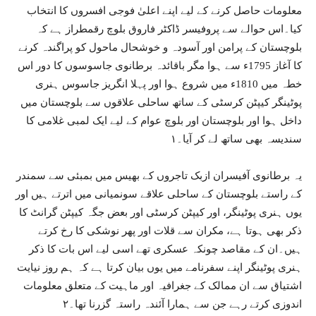
معلومات حاصل کرنے کے لیے اپنے اعلیٰ فوجی افسروں کا انتخاب
کیا۔اس حوالے سے پروفیسر ڈاکٹر فاروق بلوچ رقمطراز ہے کہ
بلوچستان کے پرامن اور آسودہ و خوشحال ماحول کو پراگندہ کرنے
کا آغاز 1795ء سے ہوا مگر باقائدہ برطانوی جاسوسوں کا دور اس
خطہ میں 1810ء میں شروع ہوا اور پہلا انگریز جاسوس ہنری
پوٹینگر کیپٹن کرسٹی کے ساتھ ساحلی علاقوں سے بلوچستان میں
داخل ہوا اور بلوچستان اور بلوچ عوام کے لیے ایک لمبی غلامی کا
سندیسہ بھی ساتھ لے کر آیا۔۱
یہ برطانوی آفیسران ازبک تاجروں کے بھیس میں بمبئی سے سمندر
کے راستے بلوچستان کے ساحلی علاقے سونمیانی میں اترتے ہیں اور
یوں ہنری پوٹینگر، اور کیپٹن کرسٹی اور بعض جگہ کیپٹن گرانٹ کا
ذکر بھی ہوتا ہے، مکران سے قلات اور پھر نوشکی کا رخ کرتے
ہیں۔ان کے مقاصد چونکہ عسکری تھے اسی لیے اس بات کا ذکر
ہنری پوٹینگر اپنے سفرنامے میں یوں بیان کرتا ہے کہ ہم روز نیایت
اشتیاق سے ان ممالک کے جغرافیہ اور ماہیت کے متعلق معلومات
اندوزی کرتے رہے جن سے ہمارا آئندہ راستہ گزرنا تھا۔۲