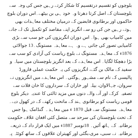
بلوچوں کو تقسیم درتقسیم کا شکار کرتے رہیں جس کی وجہ سے
بلوچستان کے اصل کرتا دھرتا وہ خود ہی بن بیٹھے۔اس دوران بلوچ
حاکموں اور برطانوی قابضین کے درمیان مختلف معاہدات بھی
ہوتے رہیں جن کی رو سے انگریز اپنے مقاصد کو تکمیل تک لے جانے
میں کامیاب بھی ہوا۔ اس دوران انگریزوں کی جو سب سے بڑی
کامیابی تصور کی جاتی ہے وہ ہے معاہدہ مستونگ۔13 جوالائی
1876ء کے معاہدہ مستونگ نے بلوچ ریاست کی آزادی کو سب سے
بڑا دھچکا لگایا۔ اس معاہدے کے بعد انگریز بلوچستان میں سیاہ و
سفید کے مالک بن گئے، انگریزوں کی یہ حکمت عملی فارورڈ
پالیسی کے نام سے مشہور ہوگئی۔ اس معاہدے میں انگریزوں نے
سروان، جہالاوان، بیلہ اور خاران کے سرداروں کا خان قلات سے
تصفیہ کرکے اور آنے والے دنوں میں مزید ثالثی کا عندیہ دیکر بلوچ
قومی ریاست کو برطانوی ہند کے ماتحت رکھنے کے در کھول دیے۔
معاہدہ مستونگ سے قبل 1870 ء میں معاہد ہ گنڈامک ہوا جس
کے تحت بلوچستان کی سرحد سے متصل کئی افغان علاقے حکومت
برطانیہ کے ہاتھ آئیں۔ 18نومبر 1887ء میں ایک قرار داد کے ذریعے
برطانیہ نے سبی، مری،بگٹی اور کھیتران علاقوں کے ساتھ کوئٹہ پہ