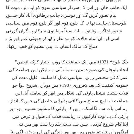
ایک جانب خان اور اس کے سردار سیاسی سوچ کو اپنے لیے موت کا
پیام تصور کریں گے اور دوسری جانب برطانوی آباد کار جنہیں
بلوچستان چاہیے تھا نہ کہ بلوچ قوم اور اگر بلوچ قوم میں سیاسی
شعور اجاگر ہوتا تو یہ بات یقیناً برطانوی سرکار پہ گراں گزرتی
اسی لیے ان تمام حالات کو مدِ نظر رکھ کر چھوٹی عمر اور بڑے
دماغ کے مالک انسان نے اپنی تنظیم کو خفیہ رکھا۔
”ینگ بلوچ“ 1931ء میں ایک جماعت کا روپ اختیار کرکے انجمن
اتحاد بلوچاں کی صورت میں سامنے آتی ہے لیکن اس جماعت کی
عمر کافی مختصر رہی۔سیاسی عمل کا سلسلہ قلیل مدت کی
جمودی کیفیت کے بعد 5فروری 1937ء میں دوبارہ شروع ہوا جو
قلات سٹیٹ نیشنل پارٹی کی شکل میں ابھر کر سامنے آیا۔اس
جماعت نے بلوچ سماج میں کافی پذیرائی حاصل کی جس کا اندازہ
ہم اس بات سے لگاسکتے ہیں کہ پارٹی کا منشور تقسیم ہونے پر
پارٹی کے بے لوث کارکنوں نے ریاست قلات کے طول و عرض میں
اپنا کام شروع کردیا۔ جس سے بہت جلد ریا ست بھر میں نئی
امنگوں اور نئے تقاضوں میں بھر پور زندگی کی لہر دوڑنے لگی۔۵