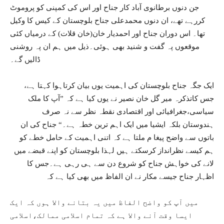
جن دنوں برطانوی آباد کار جناح اور اس کی کمپنی کو پروموٹ
کررہے تھے، ان دنوں محمدعلی جناح بلوچستان کے کیس کا وکیل
تھا۔ اس دوران جناح اور احمدیار خان(خان قلات) کے درمیاں کئی
موقعوں پہ گفت و شنید بھی ہوئی۔ذیل میں ہم ان پہ روشنی
ڈالیں گے۔
ایک جگہ جناح بلوچستان کی اہمیت یوں بیان کرتاہوا کہتا ہے،
جس کاتذکرہ میر گل خان نصیر نے یوں کیا ہے کہ ”آپ کا ملک
سیاسی،جغرافیائی اور اقتصادی نقطہ نظر سے نہ صرف
ہندوستان بلکہ ایشیا میں ایک اہم ترین خطہ ہے۔“ جناح کی ان
باتوں سے واضح پیغا م ملتا ہے کہ اتنی اہمیت کے حامل خطے کو
ہم کیسے نظرانداز کرسکتے ہیں لہذا بلوچستان کو اپنے قبضے میں
لانے کی خواہش جناح کو شروع دن سے ہی رہی ہے۔جس کا
اظہار جناح جیسے مکار نے ان الفاظ میں بھی کیا ہے کہ
میں آپ کو واضح الفاظ میں یہ بتانے والا ہوں کہ ایک
ایسا وقت آنے والا ہے کہ تمام اسلامی ممالک،اسلامی