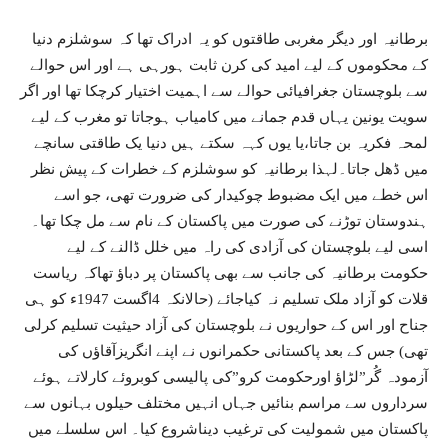
برطانیہ اور دیگر مغربی طاقتوں کو یہ ادراک تھا کہ سوشلزم دنیا
کے محکوموں کے لیے امید کی کرن ثابت ہورہی ہے اور اس حوالے
سے بلوچستان جغرافیائی حوالے سے اہمیت اختیار کرچکا تھا اور اگر
سویت یونین یہاں قدم جمانے میں کامیاب ہوجاتا تو مغرب کے لیے
لمحہ فکریہ بن جاتا،یا یوں کہہ سکتے ہیں دنیا یک طاقتی سانچے
میں ڈھل جاتا۔لہذا برطانیہ کو سوشلزم کے خطرات کے پیش نظر
اس خطے میں ایک مضبوط چوکیدار کی ضرورت تھی، جو اسے
ہندوستان توڑنے کی صورت میں پاکستان کے نام سے مل چکا تھا۔
اسی لیے بلوچستان کی آزادی کی راہ میں خلل ڈالنے کے لیے
حکومت برطانیہ کی جانب سے بھی پاکستان پر دباؤ تھاکہ ریاست
قلات کو آزاد ملک تسلیم نہ کیاجائے (حالانکہ 4اگست 1947ء کو ہی
جناح اور اس کے حواریوں نے بلوچستان کی آزاد حیثیت تسلیم کرلی
تھی) جس کے بعد پاکستانی حکمرانوں نے اپنے انگریزآقاؤں کی
آزمودہ گُر”لڑاؤ اورحکومت کرو”کی پالیسی کوبروئے کارلاتے ہوئے
سرداروں سے مراسم بنائیں جہاں انہیں مختلف حیلوں بہانوں سے
پاکستان میں شمولیت کی ترغیب دیناشروع کیا۔ اس سلسلے میں