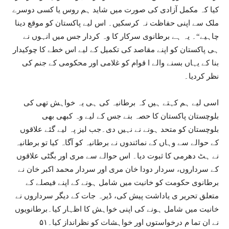
کیا کہ مکمل آزادی کی صورت میں شاید ہم روس یا کسی دوسرے
ملک سے اپنی حفاظت نہ کرسکیں۔ اس لیے پاکستان کو موقع دینا
چاہیے“۔ یہ ہے برطانوی سرکار کا وہ کردار جس میں انہوں نے
ہی پاکستان کو اپنے مقاصد کی تکمیل کے لیے اس خطے کا چوکیدار
بنا کے یہاں بسنے والے ا قوام کو غلامی اور محکومی کے جنم کی
نظر کردیا۔
اسی لیے ہم کہتے ہیں کہ برطانیہ کی ہی یہ خواہش تھی کی
بلوچستان پاکستان کا حصہ بنے جس کے لیے وہ کبھی بھی
بلوچستان کو متحد ہونے نے نہیں دی۔جب لیز پہ لیے گئے علاقوں
کے حوالے سے وہاں کے نمائندوں نے برطانیہ کو آگاہ کیا تو برطانیہ
نے ہٹ دھرمی کا ثبوت دیا۔ اس حوالے سے مری اور بگٹی علاقوں
کے سرداروں، سردار دودا خان مری اور سردار محمد اکبر خان نے
برطانوی حکومت کو خانیت میں شامل ہونے کے اپنے فیصلے کے
متعلق تحریر ی یاداشت پیش کی، ڈیرہ جات کے دیگر سرداروں نے
خانیت میں شامل ہونے کی اپنی خواہش کا اظہار کیا۔برطانویوں
نے ان تما م درخواستوں اور خواہشات کو نظرانداز کیا۔۵۱