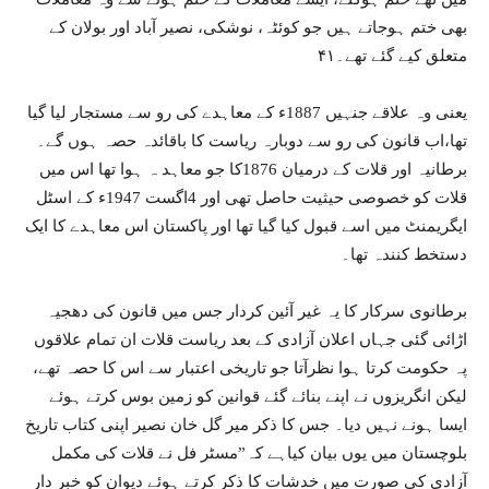
بھی ختم ہوجاتے ہیں جو کوئٹہ، نوشکی، نصیر آباد اور بولان کے
متعلق کیے گئے تھے۔۴۱
یعنی وہ علاقے جنہیں 1887ء کے معاہدے کی رو سے مستجار لیا گیا
تھا،اب قانون کی رو سے دوبارہ ریاست کا باقائدہ حصہ ہوں گے۔
برطانیہ اور قلات کے درمیان 1876کا جو معاہد ہ ہوا تھا اس میں
قلات کو خصوصی حیثیت حاصل تھی اور 4اگست 1947ء کے اسٹل
ایگریمنٹ میں اسے قبول کیا گیا تھا اور پاکستان اس معاہدے کا ایک
دستخط کنندہ تھا۔
برطانوی سرکار کا یہ غیر آئین کردار جس میں قانون کی دھجیہ
اڑائی گئی جہاں اعلان آزادی کے بعد ریاست قلات ان تمام علاقوں
پہ حکومت کرتا ہوا نظرآتا جو تاریخی اعتبار سے اس کا حصہ تھے،
لیکن انگریزوں نے اپنے بنائے گئے قوانین کو زمین بوس کرتے ہوئے
ایسا ہونے نہیں دیا۔ جس کا ذکر میر گل خان نصیر اپنی کتاب تاریخ
بلوچستان میں یوں بیان کیاہے کہ”مسٹر فل نے قلات کی مکمل
آزادی کی صورت میں خدشات کا ذکر کرتے ہوئے دیوان کو خبر دار