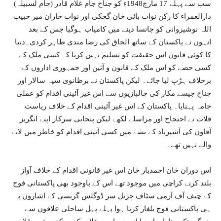
سب سے پہلے 17 مارچ1948ء کو جناح جام غلام قادر (جام لسبیلہ)
دارالعمراء کا رکن نواب بائی خان گچکی اور نواب خاران میر حبیب
اللہ نوشیروانی کو جانسا دینے میں کامیاب ہوگیا جس کے بعد
انہوں نے پاکستان کے ساتھ الحاق کی رضا مندی ظاہر کردی۔دنیا
کا کوئی قانون اس حقیقت کو تسلیم نہیں کرتا کہ کسی ملک کے
کسی حصے کو اس ملک کے قانون و آئین اور جمہوری اداروں کے
برخلاف ہڑپ لیا جائے۔ لیکن پاکستان نے برطانوی سپہ سالار اور
جناح جیسے مکار کی چالبازیوں سے اس غیر آئینی اقدام کو عملی
جامہ پہنایا۔ پاکستان کے اس غیر آئینی اقدام کے خلاف ریاست
قلات نے احتجاج اور مراسلے لکھے لیکن پنجابی سرکار اپنے انگریز
آقاؤں کی آشیرباد کے نشے میں کسی آئینی اقدام کو خاطر میں لانے
والے نہیں تھے۔
اس دوران خان احمدیار خان اس غیر قانونی اقدام کے خلاف آواز
بلند کرنے کراچی میں موجود تھے اس کے باوجود بھی پاکستانی فوج
کے چیف آف آرمی سٹاف جرنل سر ڈوگلس گریسی کے اشاروں پہ
ہی پاکستانی فوج یلغار کرتا ہوا پہلے پہل ساحلی علاقوں سے