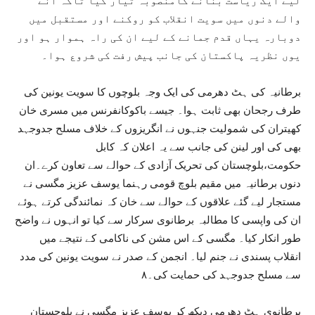
لیے ایک ریاست بنانے کامنصوبہ تیار کیا تاکہ آنے
والے دنوں میں سویت انقلاب کو روکنے اور مستقبل میں
دوبارہ یہاں قدم جمانے کے لیے ان کی راہ ہموار ہو اور
یوں نظریہ پاکستان کی جانب پیش رفت کی شروع ہوا۔
برطانیہ کی ہٹ دھرمی کی ایک وجہ بلوچوں کا سویت یونین کی
طرف رجحان بھی ثابت ہوا۔ جیسے باکوکانفرنس میں مسری خان
کھیتران کی شمولیت جنہوں نے انگریزوں کے خلاف مسلح جدوجہد
بھی کی اور لینن کی جانب سے یہ اعلان کہ کابل
حکومت،بلوچستان کی تحریک آزادی کے حوالے سے تعاون کرے۔ان
دنوں برطانیہ میں مقیم بلوچ قومی رہنما یوسف عزیز مگسی نے
مستجار لیے گئے علاقوں کے حوالے سے خان کہ نمائندگی کرتے ہوئے
ان کی واپسی کا مطالبہ برطانوی سرکار سے کیا تو انہوں نے واضح
طور انکار کیا۔ مگسی کے اس مشن کی ناکامی کے نتیجے میں
انقلاب پسندی نے جنم لیا۔ انجمن کے صدر نے سویت یونین کی مدد
سے مسلح جدوجہد کی حمایت کی۔۸
برطانوی ہٹ دھرمی دیکھ کر یوسف عزیز مگسی نے بلوچستان