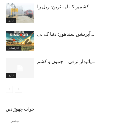
کشمیر کے لیے ٹرین: ریل را...
اداریہ
آپریشن سندھور: دنیا کے لی...
انٹرنیشنل
پائیدار ترقی – جموں و کشم...
اداریہ
جواب چھوڑ دیں