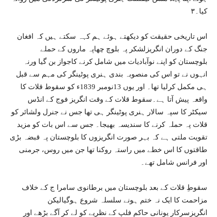
کیا۔۳
اس تاریخی حقیقت کو دیکھتے ہوئے ہم کہہ سکتے ہیں کہ افغان
جنگ کے دوران انگریزلشکر پہ بلوچ چھاپہ ماروں کے حملے
بلوچستان کو اپنے نوآبادیات میں شامل کرنے کاجواز بن گیا ورنہ
انہوں نے تو اس کی منصوبہ بندی ہنری پوٹینگر کی مہم سے قبل
ہی مکمل کرلیا تھا۔ اور یوں 13نومبر 1839ء کو سقوط قلات کا
واقعہ پیش آتا ہے۔سقوط قلات کے وقت انگریز فوج کے انڈس
سیکٹر کا سپہ سالار ہنری پوٹینگر ہی تھا جس نے جنرل ولشائر کو
قلات پہ حملہ کرنے کا سندیسہ بھیجا۔ جس سے اس بات کو مزید
تقویت ملتی ہے کہ بہر صورت انگریزوں کا بلوچستان پہ قبضہ بڑی
طاقتوں کا اس خطے میں راستہ روکنا تھا جن میں روس، جرمنی
اور فرانس شامل تھے۔
سقوطِ قلات کے بعد بلوچستان میں برطانوی سامرا ج کے خلاف
مزاحمت کا ایک نہ ختم ہونے سلسلہ شروع ہوگیالیکن
انگریزسرکار یونانی حاکم فلپ کے نظریے کو لے کر آگے بڑھے اور