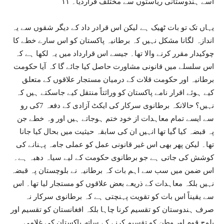
اسے ہندوستانی ریاستوں سے مختلف قراردیا۔ ۱۱
یہاں تک تو بات ٹھیک ہے لیکن اس قرادر داد کے دیگر شقوں سے یہ
اندازہ لگانا مشکل نہیں کہ برطانیہ پاکستان کو اس سارے خطے کا
چوکیدار مقرر کرنے والا تھا۔ جیسے اس قرارداد میں یہ لکھا ہے کہ
اس سلسلے میں قانونی مشاورت حاصل کیا جائے گا کہ آیا حکومت
برطانیہ اور حکومت قلات کے درمیان مستجار علاقوں کے متعلق
کیے ہوئے اقرار نامے پاکستان کو وراثتاً منتقل کیے جاسکتے ہیں کہ
نہیں؟ حالانکہ برطانوی سرکار کی ایکٹ آزادی کے دفعہ 7کی رو
سے ایسے تمام معاہدات از خود ختم ہوجاتے ہیں اور وہ خطے جن
پہ قبضہ کیا گیا تھا انہیں ان کی سابقہ حیثیت میں بحال کیا جانا
تھا۔ لیکن پھر بھی اس غیر قانونی عمل کو عملی جامہ پہنانے کی
کوشش کی جاتی ہے جو برطانوی حکومت کے لیے سیاہ دھبہ ہے۔
اس ضمن میں سب سے اہم بات کہ برطانیہ نے بلوچستان پہ قبضہ
نہیں بلکہ معاہدات کے ذریعے بعض علاقوں کو مستجار لیا تھا۔ اس
سے یقیناً اس بات کو تقویت پہنچتی ہے کہ برطانوی سرکار نہ
صرف ہندوستان کو تقسیم کرنا چاہا بلکہ افغانستان کو تقسیم اور
بلوچ قوم اور وطن کو تقسیم کرنے کے ساتھ پاکستان کی غلامی