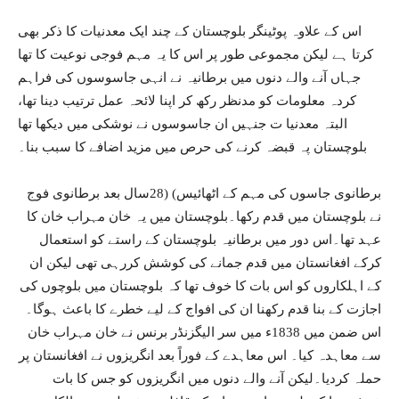
اس کے علاوہ پوٹینگر بلوچستان کے چند ایک معدنیات کا ذکر بھی
کرتا ہے لیکن مجموعی طور پر اس کا یہ مہم فوجی نوعیت کا تھا
جہاں آنے والے دنوں میں برطانیہ نے انہی جاسوسوں کی فراہم
کردہ معلومات کو مدنظر رکھ کر اپنا لائحہ عمل ترتیب دینا تھا،
البتہ معدنیا ت جنہیں ان جاسوسوں نے نوشکی میں دیکھا تھا
بلوچستان پہ قبضہ کرنے کی حرص میں مزید اضافے کا سبب بنا۔
برطانوی جاسوں کی مہم کے اٹھائیس) (28سال بعد برطانوی فوج
نے بلوچستان میں قدم رکھا۔بلوچستان میں یہ خان مہراب خان کا
عہد تھا۔اس دور میں برطانیہ بلوچستان کے راستے کو استعمال
کرکے افغانستان میں قدم جمانے کی کوشش کررہی تھی لیکن ان
کے اہلکاروں کو اس بات کا خوف تھا کہ بلوچستان میں بلوچوں کی
اجازت کے بنا قدم رکھنا ان کی افواج کے لیے خطرے کا باعث ہوگا۔
اس ضمن میں 1838ء میں سر الیگزنڈر برنس نے خان مہراب خان
سے معاہدہ کیا۔ اس معاہدے کے فوراً بعد انگریزوں نے افغانستان پر
حملہ کردیا۔لیکن آنے والے دنوں میں انگریزوں کو جس کا بات