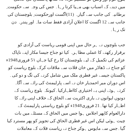
میں دینے کے اسباب بھی مہیا کرتا رہا۔ جس کی وجہ سے حکومت ِ
برطانیہ کی جانب سے گیارہ (11)اگست اورحکومت ِ بلوچستان کی
جانب سے 12 اگست کا اعلانِ آزادی فقط سات ماہ اور پندرہ دن
تک رہا۔
جب بلوچوں نے ہر حال میں اپنی قومی ریاست کی آزادی کو
برقرار رکھنے کا عملی مظاہرہ کیا تو جناح جیسا مکار اپنے ناپاک
عزائم کی تکمیل کے لیے بلوچستان کا رخ کیا جہاں 5۱ فروری1948ء
کو جناح نے ڈھاڈر میں خان قلات سے ملاقات کرکے بلوچ ریاست کو
پاکستان جیسے غیر فطری ملک میں شامل کرنے کی تگ و دو کی۔
اس دوران میر احمدیار خان نے اسے پارلیمنٹ کی رائے سے آگاہ
کرتے ہوئے اپنی بے اختیاری کااظہارکیا۔کیونکہ بلوچ ریاست کے
دونوں ایوانوں نے باری اکثریت سے الحاق کے خلاف اپنی رائے کا
اظہار کیا تھا۔21 فروری1948ء کو بلوچ ریاستی پارلیمنٹ کے
دارالعوام کاپھر اجلاس ہوا جس میں الحاق کے مسئلے میں بات
چیت ہوئی لیکن اس غیر فطری الحاق کی تجویز کو پھر مسترد کیا
گیا۔جس سے مایوس ہوکر جناح نے ریاست قلات کے معاملات