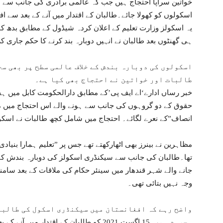
خواتین سراپا احتجاج ہیں جب کہ عالمی برادری کی جانب سے بھی
اسکولوں کو کھولا جائے۔طالبان کے اقتدار میں آنے کے بعد سے ا
یہ اسکولز وزارت تعلیم کے اعلان کردہ شیڈول کے مطابق بدھ کو
ہی گھنٹوں بعد طالبان نے انہیں دوبارہ بند کرنے کا حکم جاری کر
اسکولوں کی دوبارہ بندش کے خلاف عالمی سطح پر بھی سخ
طالبات اور خواتین نے احتجاج بھی کیا ہے۔
خبر رساں ادارے‘اے ایف پی’کے مطابق دارالحکومت کابل میں ہفت
حقوق کے دو گروہوں کی جانب سے ہونے والے اس احتجاج میں م
انصاف”کے نعرے لگائے۔ احتجاج میں شامل کچھ طالبات نے اسکول
مظاہرین نے بینرز بھی اٹھارکھتے تھے جس پر ”تعلیم ہمارا بنی
تھا۔طالبان کی جانب سے سیکنڈری اسکولز کی دوبارہ بندش کا
جانے والے شہر قندھار میں سینئر حکام کی ملاقات کے بعد سامن
وجہ نہیں بتائی تھی۔
واضح رہے کہ افغانستان میں سیکنڈری اسکول کی طالبات
محروم ہیں۔15 اگست 2021 کو طالبان کے اقتدار