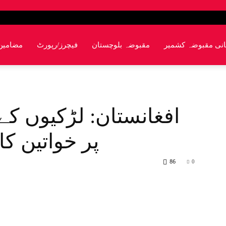
انی مقبوضہ کشمیر
مقبوضہ بلوچستان
فیچرز/رپورٹ
مضامین
افغانستان: لڑکیوں ک
پر خواتین ک
86
0