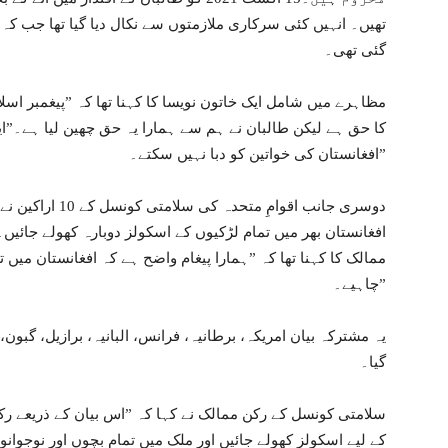
تھیں۔ انہیں کئی سرکاری ملازمتوں سے نکال دیا گیا تھا جب کہ 
گئی تھی۔
مظاہرے میں شامل ایک خاتون نویسا کا کہنا تھا کہ ”پیغمبر اسل
کا حق ہے لیکن طالبان نے ہم سے ہمارا یہ حق چھین لیا ہے۔”ایک
افغانستان کی خواتین کو دبا نہیں سکتے۔”
دوسری جانب اقوامِ
افغانستان بھر میں تمام لڑکیوں کے اسکولز دوبارہ کھولے جائیں
ممالک کا کہنا تھا کہ ”ہمارا پیغام واضح ہے کہ افغانستان میں
چاہیے۔”
یہ مشترکہ بیان امریکہ، برطانیہ، فرانس، البانیہ، برازیل، گبون
گیا۔
سلامتی کونسل کے رکن ممالک نے کہا کہ ”اس بیان کے ذریعے رک
کے لیے اسکولز کھولے جائیں اور ملک میں تمام بچوں اور نوجوان