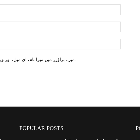
میرے براؤزر میں میرا نام، ای میل، اور ویب سائٹ محفوظ کریں اگلا وقت میں تبصرہ کریں.
POPULAR POSTS
P