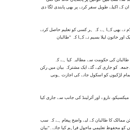
ان کے اکیلے طویل سفر کرنے پر بھی پابندی لگا دی
ام نے بھی کہا ہے کہ ہر کسی کو تعلیم حاصل کرنے
 اور خاتون لیلا بسیم نے کہا کہ ”طالبان
 متحدہ کی سلامتی کونسل کے 10 اراکین نے طالبان کی حکومت سے مطالبہ کیا ہے کہ
۔جمعہ کو جاری کیے گئے ایک مشترکہ بیان میں رکن
 تمام لڑکیوں کو اسکول جانے کی اجازت ہونی
، میکسیکو، ناروے اور آئرلینڈ کی جانب سے جاری کیا
ن ممالک کا طالبان کے لیے واضح پیغام ہے کہ سب
وں کو محفوظ تعلیمی ماحول فراہم کیا جائے۔”بیان