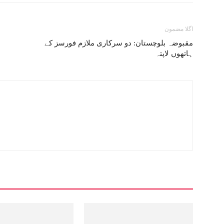
اگلا مضمون
مقبوضہ بلوچستان: دو سرکاری ملازم فورسز کے
ہاتھوں لاپتہ