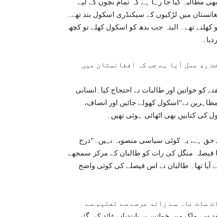
 مطالبہ کیا جا رہا ہے کہ تمام بچوں کے لیے
فغانستان میں لڑکیوں کے سیکنڈری اسکول بند تھے۔
 کھلنے تھے۔ البتہ جب بدھ کو اسکول کھلے تو کچھ
دیا۔
ت ردِ عمل آیا ہے جب کہ افغانستان میں
ے کو خواتین اور طالبات نے احتجاج کیا۔انسانی
ظاہرین نے”اسکول کھولے جائیں اور انصاف،
 کی کتابیں بھی اٹھائی ہوئی تھیں۔
ادی حق ہے، یہ کوئی سیاسی منصوبہ نہیں۔”درج
 فیصلہ منگل کی رات کو طالبان کے مرکز سمجھے
ے آیا تھا۔ طالبان نے اس فیصلے کی کوئی واضح
 سات ماہ سے زائد عرصے سے تعلیم سے
 میں آنے کے بعد سے ملک میں خواتین پر پابندیاں عائد کی گئی