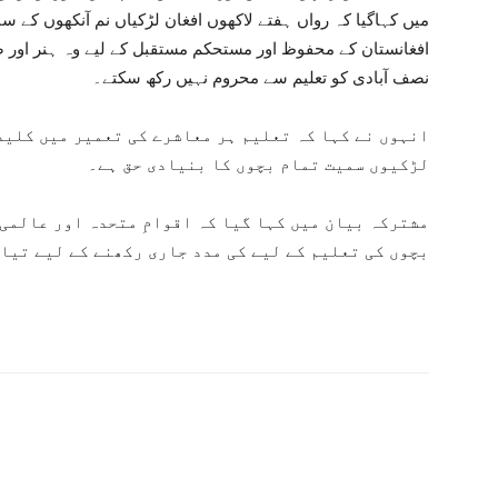
میں کہاگیا کہ رواں ہفتے لاکھوں افغان لڑکیاں نم آنکھوں کے سا
افغانستان کے محفوظ اور مستحکم مستقبل کے لیے وہ ہنر اور ص
نصف آبادی کو تعلیم سے محروم نہیں رکھ سکتے۔
انہوں نے کہا کہ تعلیم ہر معاشرے کی تعمیر میں کلید
لڑکیوں سمیت تمام بچوں کا بنیادی حق ہے۔
مشترکہ بیان میں کہا گیا کہ اقوامِ متحدہ اور عالمی
بچوں کی تعلیم کے لیے کی مدد جاری رکھنے کے لیے تیار