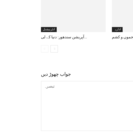
اداریہ
انٹرنیشنل
آپریشن سندھور: دنیا کے لی...
جواب چھوڑ دیں