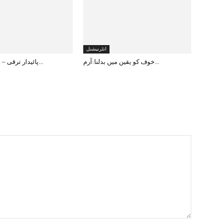
انٹرنیشنل
خوف کو یقین میں بدلنا:آرم...
پائیدار ترقی – جموں و کشم...