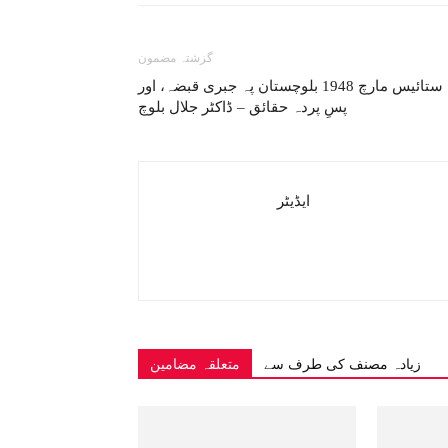
گزشتہ مضمون
ستائیس مارچ 1948 بلوچستان پہ جبری قبضہ، اور
پسِ پردہ حقائق – ڈاکٹر جلال بلوچ
ایڈیٹر
زیادہ مصنف کی طرف سے
متعلقہ مضامین