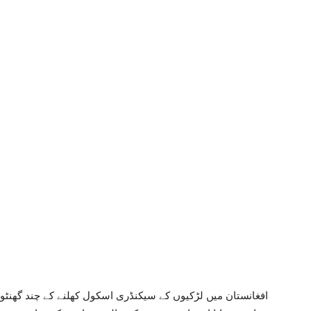
افغانستان میں لڑکیوں کے سیکنڈری اسکول کھلنے کے چند گھنٹوں