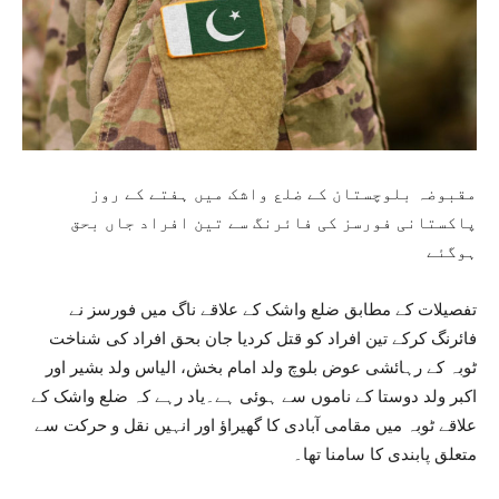
مقبوضہ بلوچستان کے ضلع واشک میں ہفتے کے روز
پاکستانی فورسز کی فائرنگ سے تین افراد جاں بحق
ہوگئے
تفصیلات کے مطابق ضلع واشک کے علاقے ناگ میں فورسز نے
فائرنگ کرکے تین افراد کو قتل کردیا جان بحق افراد کی شناخت
ٹوبہ کے رہائشی عوض بلوچ ولد امام بخش، الیاس ولد بشیر اور
اکبر ولد دوستا کے ناموں سے ہوئی ہے۔یاد رہے کہ ضلع واشک کے
علاقے ٹوبہ میں مقامی آبادی کا گھیراؤ اور انہیں نقل و حرکت سے
متعلق پابندی کا سامنا تھا۔