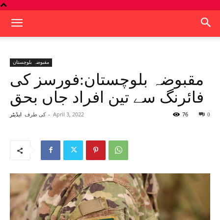
مقبوضہ بلوچستان
مقبوضہ بلوچستان:فورسز کی
فائرنگ سے تین افراد جاں بحق
76
April 3, 2022
-
کی طرف
0
ایڈیٹر