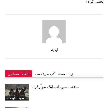
تحلیل کر دی
ایڈیٹر
زیادہ مصنف کی طرف سے
متعلقہ مضامین
خطے میں اب ایک نیوآرڈر نا...
مقبوضہ بلوچستان