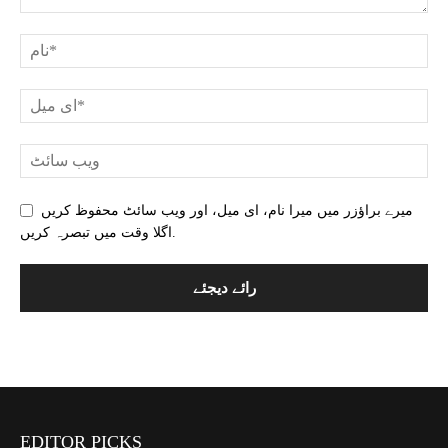
میرے براؤزر میں میرا نام، ای میل، اور ویب سائٹ محفوظ کریں
اگلا وقت میں تبصرہ کریں.
EDITOR PICKS