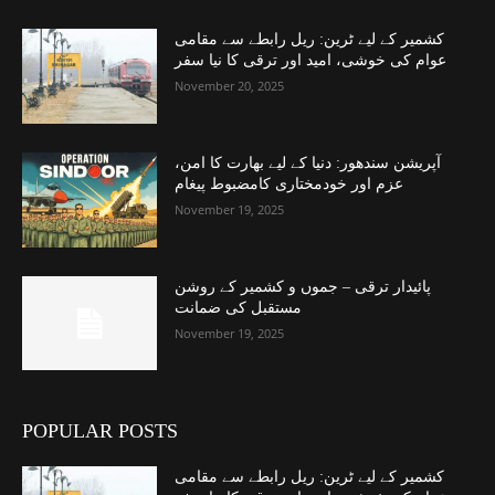
کشمیر کے لیے ٹرین: ریل رابطے سے مقامی
عوام کی خوشی، امید اور ترقی کا نیا سفر
November 20, 2025
آپریشن سندھور: دنیا کے لیے بھارت کا امن،
عزم اور خودمختاری کامضبوط پیغام
November 19, 2025
پائیدار ترقی – جموں و کشمیر کے روشن
مستقبل کی ضمانت
November 19, 2025
POPULAR POSTS
کشمیر کے لیے ٹرین: ریل رابطے سے مقامی