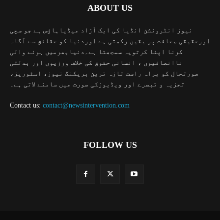
ABOUT US
نیوز انٹرونشن انڈیا کی ایک آزاد میڈیاہاؤس ہے جو سچی
اورحقیقی صحافت پر یقین رکھتی ہے اوردنیا کو حقائق سے آگاہ
کرنا اپنا کرتویہ سمجھتا ہے۔دنیابھرمیں ہونے والی
ناانصافیوں ، انسانی حقوق کی خلاف ورزیوں اور بدلتی
صورتحال کو براہ راست تازہ ترین بریکنگ نیوز، اسٹوریز،
تجزیہ و تبصرے اور ویڈیوزکی صورت میں سامنے لاتی ہے۔
Contact us:
contact@newsintervention.com
FOLLOW US