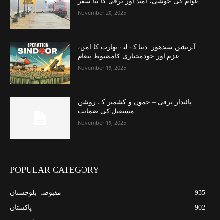
عوام کی خوشی، امید اور ترقی کا نیا سفر
November 20, 2025
آپریشن سندھور: دنیا کے لیے بھارت کا امن،
عزم اور خودمختاری کامضبوط پیغام
November 19, 2025
پائیدار ترقی – جموں و کشمیر کے روشن
مستقبل کی ضمانت
November 19, 2025
POPULAR CATEGORY
935
مقبوضہ بلوچستان
902
پاکستان