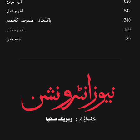
620
تازہ ترین
542
انٹرنیشنل
340
پاکستانی مقبوضہ کشمیر
180
ہندوستان
89
مضامین