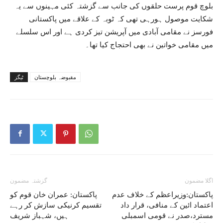
بلوچ قوم پرست حلقوں کی جانب سے گزشتہ کئی مہینوں سے یہ
شکایت موصول ہورہی تھی کہ ٹوبہ کے علاقے میں پاکستانی
فورسز نے مقامی آبادی میں آپریشن تیز کردی ہے اور اس سلسلے
میں مقامی خواتین نے بھی احتجاج کیا تھا۔
مقبوضہ بلوچستان
ٹیگز
اگلا مضمون
گزشتہ مضمون
پاکستان:وزیراعظم کے خلاف عدم
پاکستان: عمران خان قوم کو
اعتماد ائین کے منافی، قرار داد
تقسیم کرنیکی سازش کر رہے
مسترد،صدر نے قومی اسمبلی
ہیں، شہباز شریف