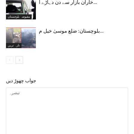
خاران بازار سے دن دہاڑے ا...
مقبوضہ بلوچستان
بلوچستان: ضلع موسیٰ خیل م...
تازہ ترین
جواب چھوڑ دیں