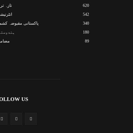
620
تازہ تر
542
انٹرنیش
340
پاکستانی مقبوضہ کشم
180
ہندوستا
89
مضامی
OLLOW US