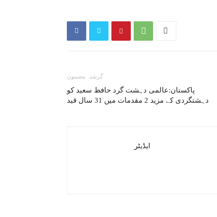
گزشتہ مضمون
پاکستان:عالمی دہشت گرد حافظ سعید کو
دہشتگردی کے مزید 2 مقدمات میں 31 سال قید
ایڈیٹر