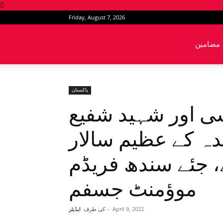
Friday, August 7, 2026
News
مضامین
Intervention
پاکستان
ی اور شہید شفیع
دہ کے عظیم سالار
، جئے سندھ فریڈم
موؤمنٹ جسفم
April 9, 2022
-
کی طرف
ایڈیٹر