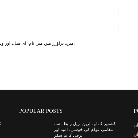
میرے براؤزر میں میرا نام، ای میل، اور ویب سائٹ محفوظ کریں اگلا وقت میں تبصرہ کریں.
POPULAR POSTS
P
کشمیر کے لیے ٹرین: ریل رابطے سے
ک
ان
مقامی عوام کی خوشی، امید اور
ان
ترقی کا نیا سفر