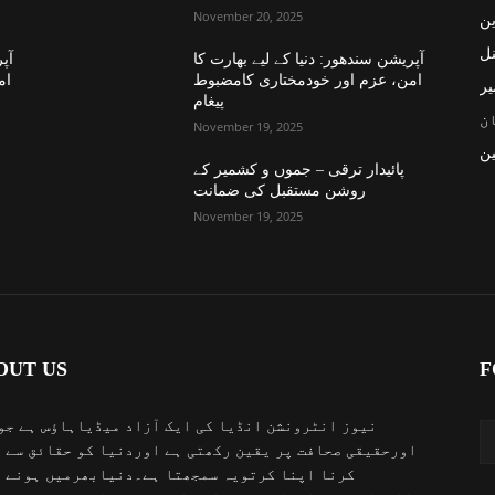
November 20, 2025
ین
نل
آپریشن سندھور: دنیا کے لیے بھارت کا
آپر
امن، عزم اور خودمختاری کامضبوط
ام
یر
پیغام
ن
November 19, 2025
ن
پائیدار ترقی – جموں و کشمیر کے
روشن مستقبل کی ضمانت
November 19, 2025
OUT US
F
نیوز انٹرونشن انڈیا کی ایک آزاد میڈیاہاؤس ہے جو
اورحقیقی صحافت پر یقین رکھتی ہے اوردنیا کو حقائق سے 
کرنا اپنا کرتویہ سمجھتا ہے۔دنیابھرمیں ہونے 