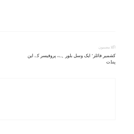
اگلا مضمون
کشمیر فائلز’ ایک وسل بلور ہے، پروفیسر کے این
پنڈت