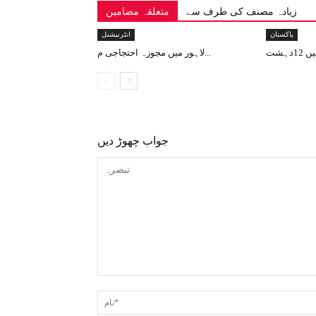
زیادہ مصنف کی طرف سے
متعلقہ مضامین
پاکستان
انٹرنیشنل
لاہور میں مجوزہ احتجاجی م...
جواب چھوڑ دیں