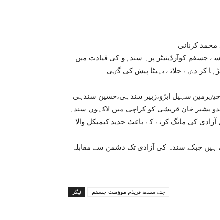
ے جسفم کوآرڈینیٹر پرہ سندہو کی قیادت میں
ا کر دیٸے جلاتے بہیٹا پیش کی گٸی
چیٸرمین سہیل ابڑو،زبیر سندہی،حسین سندہی
و بشیر خان قریشی کو کراچی میں لاکہوں سندہ
 آزادی کی مانگ کرنے کے باعث جدید کیمیکل والا
 ہیں جبکے سندہ کی آزادی تک دشمن سے مقابلہ
جئے سندھ فریڈم موؤمنٹ جسفم
ٹیگز