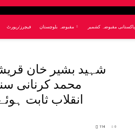
پاکستانی مقبوضہ کشمیر
مقبوضہ بلوچستان
فیچرز/رپورٹ
شہید بشیر خان قریش
محمد کرنانی سن
انقلاب ثابت ہوئے
114
0