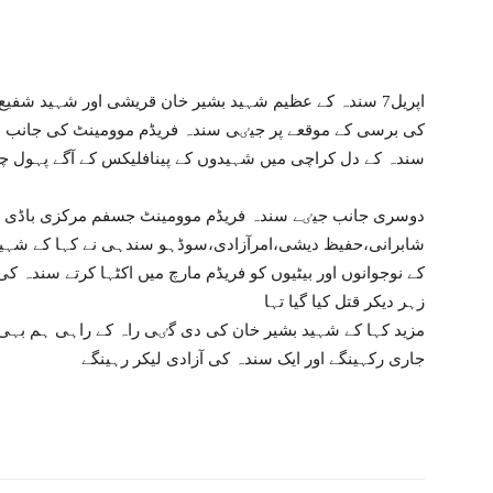
اپریل7 سندہ کے عظیم شہید بشیر خان قریشی اور شہید شفیع محمد کرنانی
کی برسی کے موقعے پر جیٸی سندہ فریڈم موومینٹ کی جانب س
سندہ کے دل کراچی میں شہیدوں کے پینافلیکس کے آگے پہول چڑہ
دوسری جانب جیٸے سندہ فریڈم موومینٹ جسفم مرکزی باڈی 
شابرانی،حفیظ دیشی،امرآزادی،سوڈہو سندہی نے کہا کے شہید
کے نوجوانوں اور بیٹیوں کو فریڈم مارچ میں اکٹہا کرتے سندہ کی
زہر دیکر قتل کیا گیا تہا
مزید کہا کے شہید بشیر خان کی دی گٸی راہ کے راہی ہم بہی
جاری رکہینگے اور ایک سندہ کی آزادی لیکر رہینگے