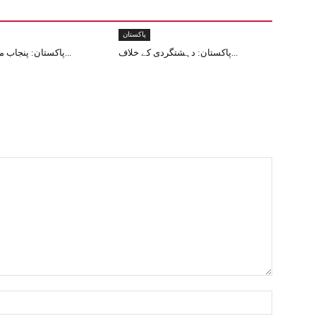
پاکستان
پاکستان: دہشتگردی کے خلاف...
پاکستان: پنجاب میں 12دہشت...