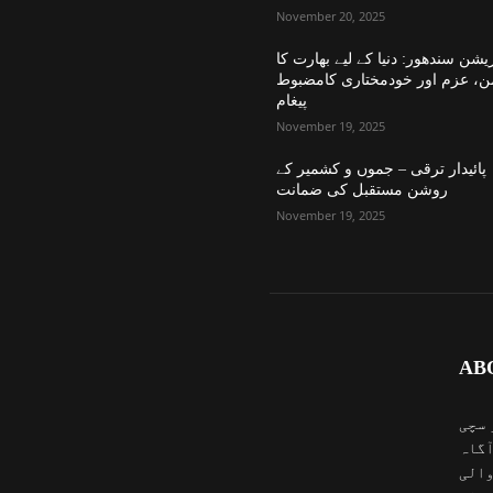
November 20, 2025
یشن سندھور: دنیا کے لیے بھارت کا
ن، عزم اور خودمختاری کامضبوط
پیغام
November 19, 2025
پائیدار ترقی – جموں و کشمیر کے
روشن مستقبل کی ضمانت
November 19, 2025
AB
 سچی
آگاہ
والی