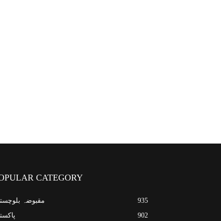
OPULAR CATEGORY
935
مقبوضہ بلوچست
902
پاکست