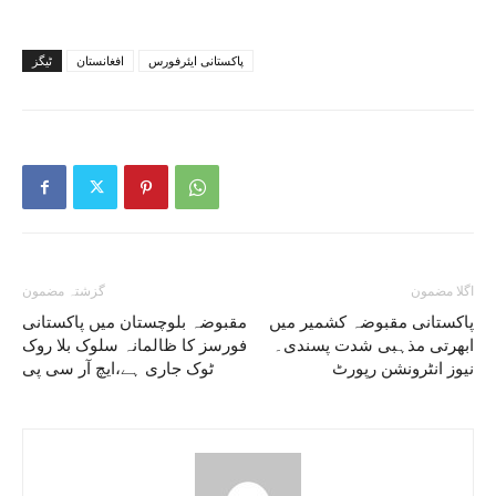
پاکستانی ایئرفورس
افغانستان
ٹیگز
اگلا مضمون
گزشتہ مضمون
پاکستانی مقبوضہ کشمیر میں
مقبوضہ بلوچستان میں پاکستانی
ابھرتی مذہبی شدت پسندی۔
فورسز کا ظالمانہ سلوک بلا روک
نیوز انٹرونشن رپورٹ
ٹوک جاری ہے،ایچ آر سی پی