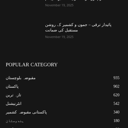
November 19, 2025
پائیدار ترقی – جموں و کشمیر کے روشن
مستقبل کی ضمانت
November 19, 2025
POPULAR CATEGORY
935
مقبوضہ بلوچستان
902
پاکستان
620
تازہ ترین
542
انٹرنیشنل
340
پاکستانی مقبوضہ کشمیر
180
ہندوستان