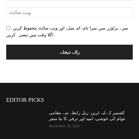
میرے براؤزر میں میرا نام، ای میل، اور ویب سائٹ محفوظ کریں
اگلا وقت میں تبصرہ کریں.
EDITOR PICKS
کشمیر کے لیے ٹرین: ریل رابطے سے مقامی
عوام کی خوشی، امید اور ترقی کا نیا سفر
November 20, 2025