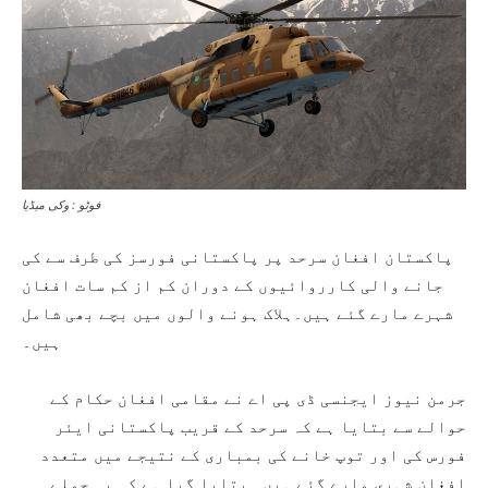
فوٹو : وکی میڈیا
پاکستان افغان سرحد پر پاکستانی فورسز کی طرف سے کی
جانے والی کارروائیوں کے دوران کم از کم سات افغان
شہرے مارے گئے ہیں۔ہلاک ہونے والوں میں بچے بھی شامل
ہیں۔
جرمن نیوز ایجنسی ڈی پی اے نے مقامی افغان حکام کے
حوالے سے بتایا ہے کہ سرحد کے قریب پاکستانی ایئر
فورس کی اور توپ خانے کی بمباری کے نتیجے میں متعدد
افغان شہری مارے گئے ہیں۔ بتایا گیا ہے کہ یہ حملے