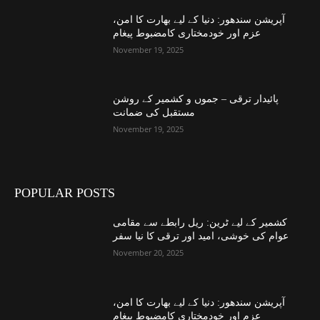
آپریشن سندھور: دنیا کے لیے بھارت کا امن،
عزم اور خودمختاری کامضبوط پیغام
November 19, 2025
پائیدار ترقی – جموں و کشمیر کے روشن
مستقبل کی ضمانت
November 19, 2025
POPULAR POSTS
کشمیر کے لیے ٹرین: ریل رابطے سے مقامی
عوام کی خوشی، امید اور ترقی کا نیا سفر
November 20, 2025
آپریشن سندھور: دنیا کے لیے بھارت کا امن،
عزم اور خودمختاری کامضبوط پیغام