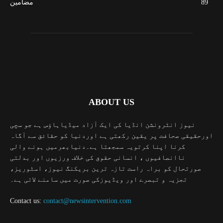
89
مضامین
ABOUT US
نیوز انٹرونشن انڈیا کی ایک آزاد میڈیاہاؤس ہے جو سچی
اورحقیقی صحافت پر یقین رکھتی ہے اوردنیا کو حقائق سے آگاہ
کرنا اپنا کرتویہ سمجھتا ہے۔دنیابھرمیں ہونے والی
ناانصافیوں ، انسانی حقوق کی خلاف ورزیوں اور بدلتی
صورتحال کو براہ راست تازہ ترین بریکنگ نیوز، اسٹوریز،
تجزیہ و تبصرے اور ویڈیوزکی صورت میں سامنے لاتی ہے۔
Contact us:
contact@newsintervention.com