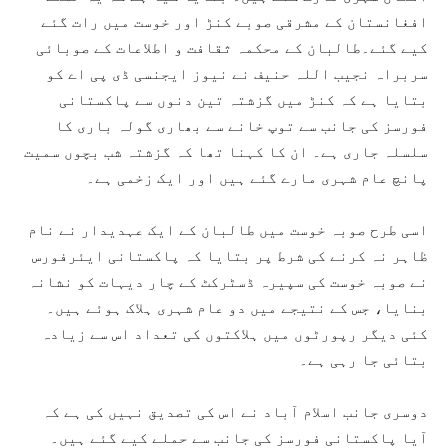
افغانستان کے مشرقی صوبے کنڑ اور خوست میں رات گئے
کیے گئے۔طالبان کے محکمہ ثقافت و اطلاعات کے صوبائی
سربراہ نجیب اللہ حنیف نے نیوز ایجنسی ڈی پی اے کو
بتایا ہے کہ کنڑ میں گزشتہ تین دنوں سے پاکستانی
فورسز کی جانب سے توپ خانے سے بھاری گولہ باری کا
سلسلہ جاری ہے۔ ان کا کہنا تھا کہ گزشتہ شب بچوں سمیت
پانچ عام شہری مارے گئے ہیں اور ایک زخمی ہے۔
اسی طرح صوبہ خوست میں طالبان کے ایک عہدیدار نے نام
ظاہر نہ کرنے کی شرط پر بتایا کہ پاکستانی ایئرفورس
نے صوبہ خوست کی سپیرہ ڈسٹرکٹ کے چار دیہات کو نشانہ
بنایا، جس کے نتیجے میں دو عام شہری ہلاک ہوئے ہیں۔
کئی دیگر رپورٹوں میں ہلاکتوں کی تعداد اس سے زیادہ
بتائی جا رہی ہے۔
دوسری جانب اسلام آباد نے اس کی تصدیق نہیں کی ہے کہ
آیا پاکستانی فورسز کی جانب سے حملے کیے گئے ہیں۔