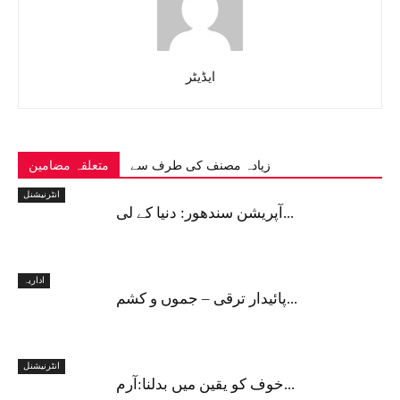
ایڈیٹر
زیادہ مصنف کی طرف سے
متعلقہ مضامین
انٹرنیشنل
آپریشن سندھور: دنیا کے لی...
اداریہ
پائیدار ترقی – جموں و کشم...
انٹرنیشنل
خوف کو یقین میں بدلنا:آرم...