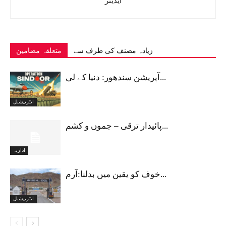
ایڈیٹر
زیادہ مصنف کی طرف سے
متعلقہ مضامین
آپریشن سندھور: دنیا کے لی...
انٹرنیشنل
پائیدار ترقی – جموں و کشم...
اداریہ
خوف کو یقین میں بدلنا:آرم...
انٹرنیشنل