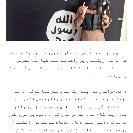
داعش سے وابستہ گروپ خراسان نے پیر کے روز بتایا ہے
کہ اس نے ازبکستان پر راکٹ سے حملہ کیا ہے۔ مشرقی
ایشیائی ملک پر افغانستان سے ہونے والا اپنی نوعیت کا
یہ پہلا حملہ ہے۔
داعش خراسان نے اپنے ایک بیان میں کہا ہے کہ اس نے
ازبکستان کے ترمز کے قصبے میں واقع فوجی اڈے پر دس
راکٹ فائر کیے۔ یہ علاقہ افغان سرحد کے نزدیک واقع
ہے۔ازبک حکام نے داعش خراسان کے اس دعوے پر فوری طور
پر کوئی ردعمل نہیں دیا۔اطلاعات کے مطابق ازبکستان
پر حملے شمالی افغانستان کے صوبے بلخ میں حیرتان کے