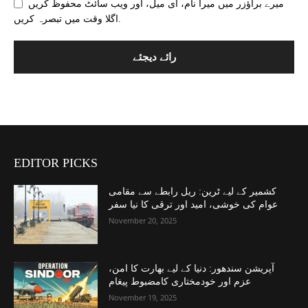
میرے براؤزر میں میرا نام، ای میل، اور ویب سائٹ محفوظ کریں
اگلا وقت میں تبصرہ کریں.
EDITOR PICKS
کشمیر کے لیے ٹرین: ریل رابطے سے مقامی
عوام کی خوشی، امید اور ترقی کا نیا سفر
November 20, 2025
آپریشن سندھور: دنیا کے لیے بھارت کا امن،
عزم اور خودمختاری کامضبوط پیغام
November 19, 2025