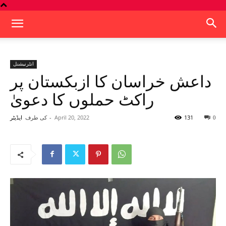
انٹرنیشنل
داعش خراسان کا ازبکستان پر
راکٹ حملوں کا دعویٰ
131
April 20, 2022
-
کی طرف
0
ایڈیٹر