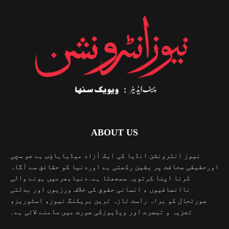
ABOUT US
نیوز انٹرونشن انڈیا کی ایک آزاد میڈیاہاؤس ہے جو سچی
اورحقیقی صحافت پر یقین رکھتی ہے اوردنیا کو حقائق سے آگاہ
کرنا اپنا کرتویہ سمجھتا ہے۔دنیابھرمیں ہونے والی
ناانصافیوں ، انسانی حقوق کی خلاف ورزیوں اور بدلتی
صورتحال کو براہ راست تازہ ترین بریکنگ نیوز، اسٹوریز،
تجزیہ و تبصرے اور ویڈیوزکی صورت میں سامنے لاتی ہے۔