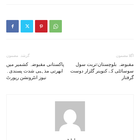
اگلا مضمون
گزشتہ مضمون
مقبوضہ بلوچستان:تربت سول
پاکستانی مقبوضہ کشمیر میں
سوسائٹی کے کنوینر گلزار دوست
ابھرتی مذہبی شدت پسندی۔
گرفتار
نیوز انٹرونشن رپورٹ