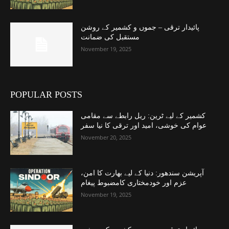
پائیدار ترقی – جموں و کشمیر کے روشن
مستقبل کی ضمانت
November 19, 2025
POPULAR POSTS
کشمیر کے لیے ٹرین: ریل رابطے سے مقامی
عوام کی خوشی، امید اور ترقی کا نیا سفر
November 20, 2025
آپریشن سندھور: دنیا کے لیے بھارت کا امن،
عزم اور خودمختاری کامضبوط پیغام
November 19, 2025