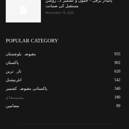
پائیدار ترقی – جموں و کشمیر کے روشن
مستقبل کی ضمانت
November 19, 2025
POPULAR CATEGORY
935
مقبوضہ بلوچستان
902
پاکستان
620
تازہ ترین
542
انٹرنیشنل
340
پاکستانی مقبوضہ کشمیر
180
ہندوستان
89
مضامین