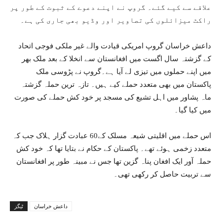
علاقے سے کیے گئے۔ گروپ نے اپنے دعوے کے ثبوت کے طور پر
راکٹ میزائلوں کی تصاویر اور وڈیو بھی جاری کی ہے۔
داعش خراسان گروپ امریکی قیادت والے غیر ملکی فوجی اتحاد
کے گزشتہ سال اگست میں افغانستان سے انخلا کے بعد ملک بھر
میں اپنے حملوں میں تیزی لے آیا ہے۔گروپ نے پڑوسی ملک
پاکستان میں بھی متعدد حملے کیے ہیں۔ تازہ ترین حملہ گزشتہ
ماہ پشاور میں اہل تشیع کی مسجد پر خود کش حملے کی صورت
میں کیا گیا۔
اس حملے میں اقلیتی شیعہ مسلک کے60 عبادت گزار ہلاک جب کہ
متعدد زخمی ہوئے تھے۔ پاکستان کے حکام نے بتایا تھا کہ خود کش
حملہ آور ایک افغان پناہ گزین تھا جس نے مبینہ طور پر افغانستان
سے تربیت حاصل کر رکھی تھی۔
داعش خراسان
ٹیگز