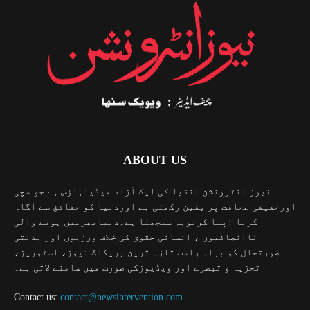
ABOUT US
نیوز انٹرونشن انڈیا کی ایک آزاد میڈیاہاؤس ہے جو سچی
اورحقیقی صحافت پر یقین رکھتی ہے اوردنیا کو حقائق سے آگاہ
کرنا اپنا کرتویہ سمجھتا ہے۔دنیابھرمیں ہونے والی
ناانصافیوں ، انسانی حقوق کی خلاف ورزیوں اور بدلتی
صورتحال کو براہ راست تازہ ترین بریکنگ نیوز، اسٹوریز،
تجزیہ و تبصرے اور ویڈیوزکی صورت میں سامنے لاتی ہے۔
Contact us:
contact@newsintervention.com