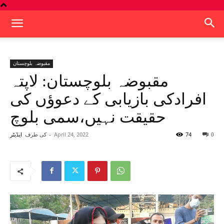
مقبوضہ بلوچستان
مقبوضہ بلوچستان: لاپتہ
افرادکی بازیابی کے دعوؤں کی
حقیقت نہیں،سمی بلوچ
74
April 24, 2022
-
کی طرف
0
ایڈیٹر