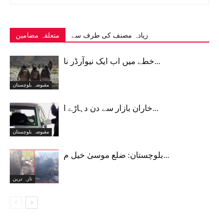
زیادہ مصنف کی طرف سے
متعلقہ مضامین
خطے میں اب ایک نیوآرڈر نا...
مقبوضہ بلوچستان
خاران بازار سے دن دہاڑے ا...
مقبوضہ بلوچستان
بلوچستان: ضلع موسیٰ خیل م...
تازہ ترین