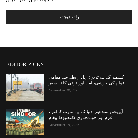
EDITOR PICKS
کشمیر کے لیے ٹرین: ریل رابطے سے مقامی
عوام کی خوشی، امید اور ترقی کا نیا سفر
November 20, 2025
آپریشن سندھور: دنیا کے لیے بھارت کا امن،
عزم اور خودمختاری کامضبوط پیغام
November 19, 2025