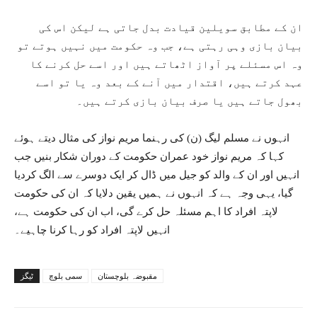
ان کے مطابق سویلین قیادت بدل جاتی ہے لیکن اس کی
بیان بازی وہی رہتی ہے، جب وہ حکومت میں نہیں ہوتے تو
وہ اس مسئلے پر آواز اٹھاتے ہیں اور اسے حل کرنے کا
عہد کرتے ہیں، اقتدار میں آنے کے بعد وہ یا تو اسے
بھول جاتے ہیں یا صرف بیان بازی کرتے ہیں۔
انہوں نے مسلم لیگ (ن) کی رہنما مریم نواز کی مثال دیتے ہوئے
کہا کہ مریم نواز خود عمران حکومت کے دوران شکار بنیں جب
انہیں اور ان کے والد کو جیل میں ڈال کر ایک دوسرے سے الگ کردیا
گیا، یہی وجہ ہے کہ انہوں نے ہمیں یقین دلایا کہ ان کی حکومت
لاپتہ افراد کا اہم مسئلہ حل کرے گی، اب ان کی حکومت ہے،
انہیں لاپتہ افراد کو رہا کرنا چاہیے۔
مقبوضہ بلوچستان
سمی بلوچ
ٹیگز