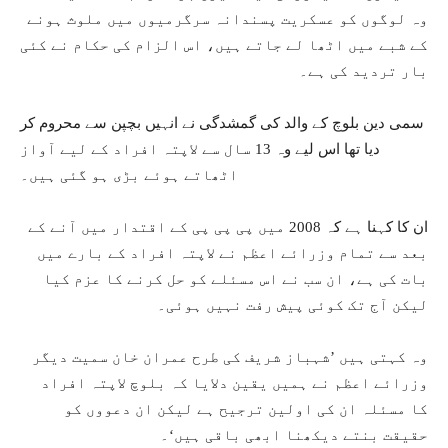
وہ لوگوں کو عسکریت پسندانہ سرگرمیوں میں ملوث ہونے
کے شبے میں اٹھا لے جاتے ہیں، اس الزام کی حکام نے کئی
بار تردید کی ہے۔
سمی دین بلوچ کے والد کی گمشدگی نے انہیں بچپن سے محروم کر
دیا تھا اس لیے وہ 13 سال سے لاپتہ افراد کے لیے آواز
اٹھاتے ہوئے بڑی ہو گئی ہیں۔
ان کا کہنا ہے کہ 2008 میں پی پی پی کے اقتدار میں آنے کے
بعد سے تمام وزرائے اعظم نے لاپتہ افراد کے بارے میں
بات کی ہے، ان سب نے اس مسئلے کو حل کرنے کا عزم کیا
لیکن آج تک کوئی پیش رفت نہیں ہوئی۔
وہ کہتی ہیں ’شہباز شریف کی طرح عمران خان سمیت دیگر
وزرائے اعظم نے ہمیں یقین دلایا کہ بلوچ لاپتہ افراد
کا مسئلہ ان کی اولین ترجیح ہے لیکن ان دعووں کو
حقیقت بنتے دیکھنا ابھی باقی ہیں‘۔