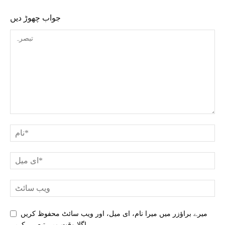
جواب چھوڑ دیں
میرے براؤزر میں میرا نام، ای میل، اور ویب سائٹ محفوظ کریں
اگلا وقت میں تبصرہ کریں.