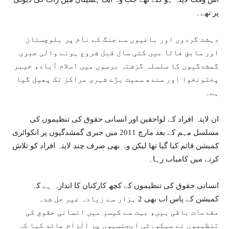
پر تھے۔
دہشت گردوں اور باغیوں سے جنگ کے نام پر بلوچستان
اور سابق فاٹا میں کئی سال قبل شروع ہونے والی جبری
گمشدگیوں کا سلسلہ گزشتہ برسوں میں اسلام آباد، خیبر
پختونخوا اور سندھ سمیت بڑے شہری مراکز تک پھیل گیا
ہے۔
ان لاپتہ افراد کے لواحقین اور انسانی حقوق کی تنظیموں کی
مسلسل مہم کے بعد مارچ 2011 میں جبری گمشدگیوں پر انکوائری
کمیشن قائم کیا گیا تھا لیکن وہ بھی صرف چند لاپتہ افراد کو تلاش
کرنے میں کامیاب رہا۔
انسانی حقوق کی تنظیموں کے کچھ کارکنان کا اندازہ ہے کہ
کمیشن کے پاس اب بھی 2 ہزار سے زیادہ غیر حل شدہ
مقدمات باقی ہیں، بہت سے کیسز میں انسانی حقوق کی
تنظیموں نے سیکورٹی ایجنسیوں پر الزام عائد کیا کہ