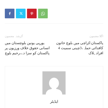
اگلا مضمون
گزشتہ مضمون
پاکستان:کراچی میں بلوچ خاتون
یورپی یونین بلوچستان میں
کافدائی حملہ،3چینی سمیت 4
انسانی حقوق خلاف ورزیوں پر
افرادہلاک
پاکستان کو سزا دے،رحیم بلوچ
ایڈیٹر