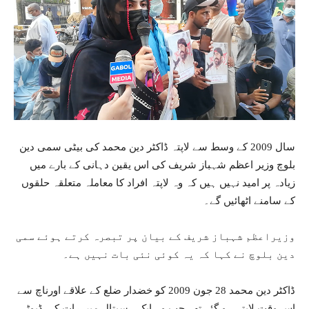
سال 2009 کے وسط سے لاپتہ ڈاکٹر دین محمد کی بیٹی سمی دین
بلوچ وزیر اعظم شہباز شریف کی اس یقین دہانی کے بارے میں
زیادہ پر امید نہیں ہیں کہ وہ لاپتہ افراد کا معاملہ متعلقہ حلقوں
کے سامنے اٹھائیں گے۔
وزیراعظم شہباز شریف کے بیان پر تبصرہ کرتے ہوئے سمی
دین بلوچ نے کہا کہ یہ کوئی نئی بات نہیں ہے۔
ڈاکٹر دین محمد 28 جون 2009 کو خضدار ضلع کے علاقے اورناچ سے
اس وقت لاپتہ ہو گئے تھے جب وہ ایک ہسپتال میں رات کی ڈیوٹی