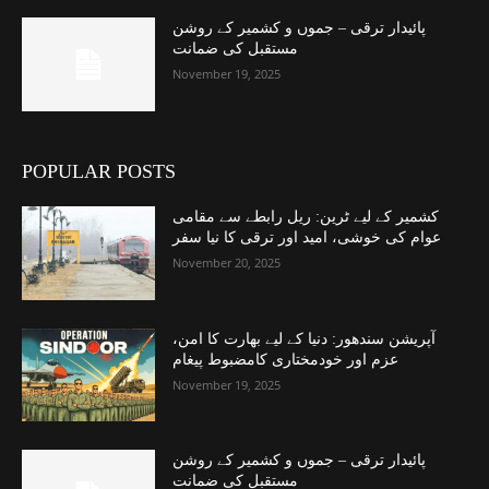
پائیدار ترقی – جموں و کشمیر کے روشن
مستقبل کی ضمانت
November 19, 2025
POPULAR POSTS
کشمیر کے لیے ٹرین: ریل رابطے سے مقامی
عوام کی خوشی، امید اور ترقی کا نیا سفر
November 20, 2025
آپریشن سندھور: دنیا کے لیے بھارت کا امن،
عزم اور خودمختاری کامضبوط پیغام
November 19, 2025
پائیدار ترقی – جموں و کشمیر کے روشن
مستقبل کی ضمانت