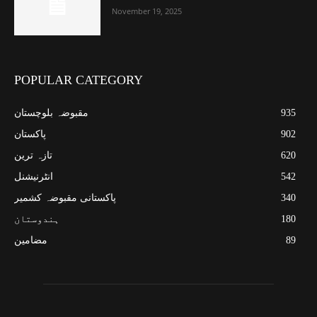
November 19, 2025
POPULAR CATEGORY
935
مقبوضہ بلوچستان
902
پاکستان
620
تازہ ترین
542
انٹرنیشنل
340
پاکستانی مقبوضہ کشمیر
180
ہندوستان
89
مضامین