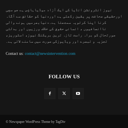
نیوز انٹرونشن انڈیا کی ایک آزاد میڈیاہاؤس ہے جو سچی
اورحقیقی صحافت پر یقین رکھتی ہے اوردنیا کو حقائق سے آگاہ
کرنا اپنا کرتویہ سمجھتا ہے۔دنیابھرمیں ہونے والی
ناانصافیوں ، انسانی حقوق کی خلاف ورزیوں اور بدلتی
صورتحال کو براہ راست تازہ ترین بریکنگ نیوز، اسٹوریز،
تجزیہ و تبصرے اور ویڈیوزکی صورت میں سامنے لاتی ہے۔
Contact us:
contact@newsintervention.com
FOLLOW US
© Newspaper WordPress Theme by TagDiv