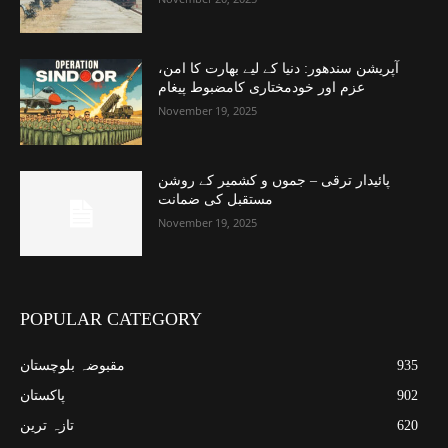
آپریشن سندھور: دنیا کے لیے بھارت کا امن،
عزم اور خودمختاری کامضبوط پیغام
November 19, 2025
پائیدار ترقی – جموں و کشمیر کے روشن
مستقبل کی ضمانت
November 19, 2025
POPULAR CATEGORY
935
مقبوضہ بلوچستان
902
پاکستان
620
تازہ ترین