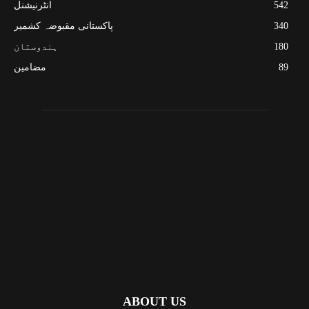
542
انٹرنیشنل
340
پاکستانی مقبوضہ کشمیر
180
ہندوستان
89
مضامین
ABOUT US