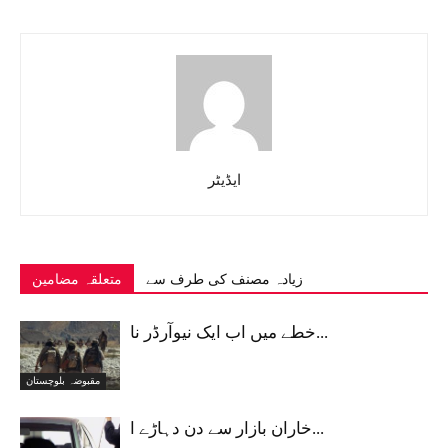
ایڈیٹر
زیادہ مصنف کی طرف سے
متعلقہ مضامین
خطے میں اب ایک نیوآرڈر نا...
مقبوضہ بلوچستان
خاران بازار سے دن دہاڑے ا...