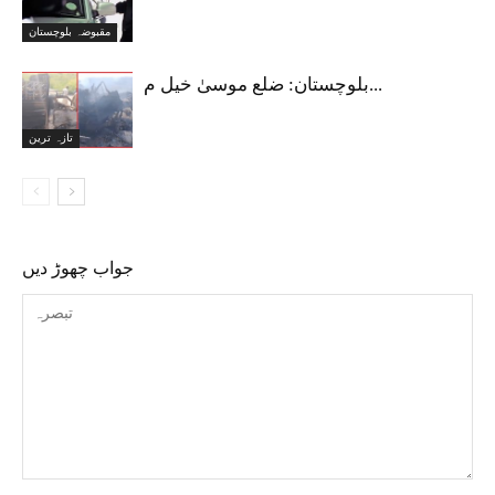
مقبوضہ بلوچستان
بلوچستان: ضلع موسیٰ خیل م...
تازہ ترین
جواب چھوڑ دیں