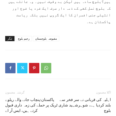
ہیں؟بلوچ سادہ ہیں لیکن بے وقوف نہیں۔ وہ جانتے ہیں
کہ بلوچ نسل کشی کے ذمہ دار صرف ایک فرد یا فوج اور
انٹیلی جنس افسران کا ایک گروپ نہیں بلکہ ریاست
پاکستان ہے۔
مقبوضہ بلوچستان
رحیم بلوچ
ٹیگز
اگلا مضمون
گزشتہ مضمون
اہلیہ کی قربانی نے سر فخر سے
پاکستان:پنچاب جانے والے ریلوے
بلند کردیا ہے، شوہرشہید شاری
ٹریک پر حملے کی زمہ داری قبول
بلوچ
کرتے ہیں، ایس آر اے