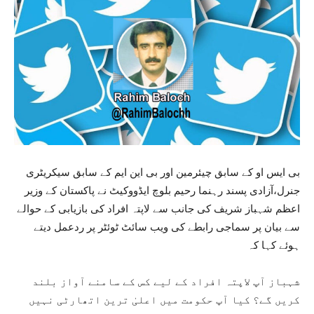
بی ایس او کے سابق چیئرمین اور بی این ایم کے سابق سیکریٹری
جنرل،آزادی پسند رہنما رحیم بلوچ ایڈووکیٹ نے پاکستان کے وزیر
اعظم شہباز شریف کی جانب سے لاپتہ افراد کی بازیابی کے حوالے
سے بیان پر سماجی رابطے کی ویب سائٹ ٹوئٹر پر ردعمل دیتے
ہوئے کہا کہ
شہباز آپ لاپتہ افراد کے لیے کس کے سامنے آواز بلند
کریں گے؟ کیا آپ حکومت میں اعلیٰ ترین اتھارٹی نہیں