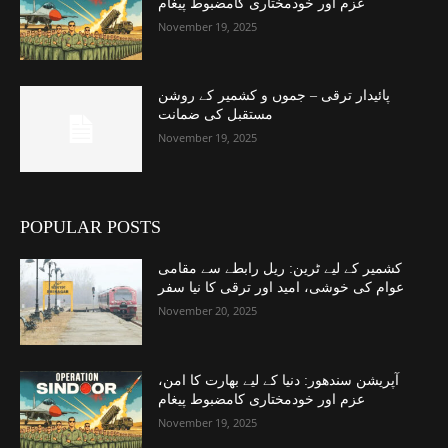
عزم اور خودمختاری کامضبوط پیغام
November 19, 2025
پائیدار ترقی – جموں و کشمیر کے روشن
مستقبل کی ضمانت
November 19, 2025
POPULAR POSTS
کشمیر کے لیے ٹرین: ریل رابطے سے مقامی
عوام کی خوشی، امید اور ترقی کا نیا سفر
November 20, 2025
آپریشن سندھور: دنیا کے لیے بھارت کا امن،
عزم اور خودمختاری کامضبوط پیغام
November 19, 2025