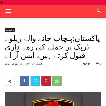
پاکستان
پاکستان:پنچاب جانے والے ریلوے
ٹریک پر حملے کی زمہ داری
قبول کرتے ہیں، ایس آر اے
64
April 27, 2022
-
کی طرف
0
ایڈیٹر