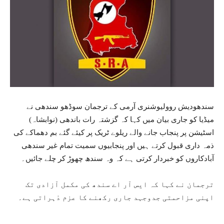
سندھودیش روولیوشنری آرمی کے ترجمان سوڈھو سندھی نے
میڈیا کو جاری بیان میں کہا کہ گزشتہ رات باندھی (نوابشاہ)
اسٹیشن پر پنجاب جانے والے ریلوے ٹریک پر کیئے گئے بم دھماکے کی
ذمہ داری قبول کرتے ہیں اور پنجابیوں سمیت تمام غیر سندھی
آبادکاروں کو خبردار کرتی ہے کہ وہ سندھ چھوڑ کر چلے جائیں۔
ترجمان نے کہا کہ ایس آر اے سندھ کی مکمل آزادی تک
اپنی مزاحمتی جدوجہد جاری رکھنے کا عزم دْہراتی ہے۔