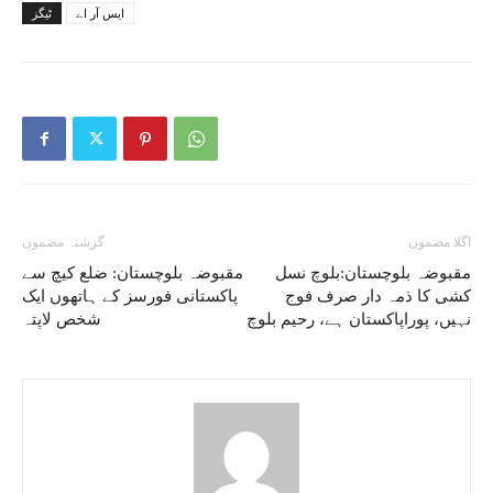
ایس آر اے
ٹیگز
اگلا مضمون
گزشتہ مضمون
مقبوضہ بلوچستان:بلوچ نسل
مقبوضہ بلوچستان: ضلع کیچ سے
کشی کا ذمہ دار صرف فوج
پاکستانی فورسز کے ہاتھوں ایک
نہیں، پوراپاکستان ہے، رحیم بلوچ
شخص لاپتہ