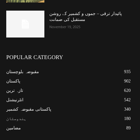
پائیدار ترقی – جموں و کشمیر کے روشن
مستقبل کی ضمانت
November 19, 2025
POPULAR CATEGORY
935
مقبوضہ بلوچستان
902
پاکستان
620
تازہ ترین
542
انٹرنیشنل
340
پاکستانی مقبوضہ کشمیر
180
ہندوستان
89
مضامین