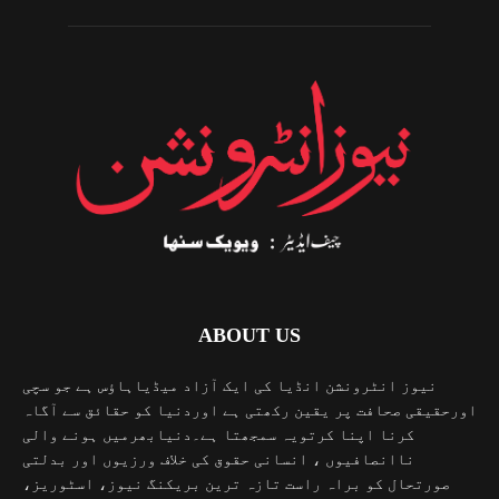
ABOUT US
نیوز انٹرونشن انڈیا کی ایک آزاد میڈیاہاؤس ہے جو سچی
اورحقیقی صحافت پر یقین رکھتی ہے اوردنیا کو حقائق سے آگاہ
کرنا اپنا کرتویہ سمجھتا ہے۔دنیابھرمیں ہونے والی
ناانصافیوں ، انسانی حقوق کی خلاف ورزیوں اور بدلتی
صورتحال کو براہ راست تازہ ترین بریکنگ نیوز، اسٹوریز،