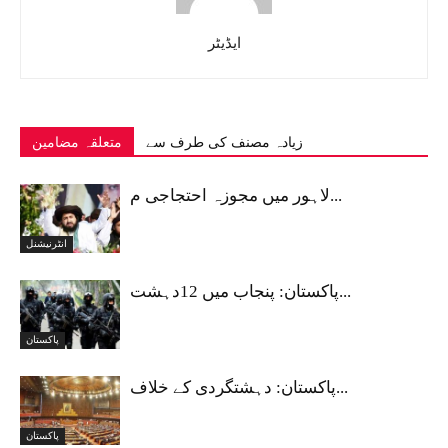
ایڈیٹر
زیادہ مصنف کی طرف سے
متعلقہ مضامین
لاہور میں مجوزہ احتجاجی م...
انٹرنیشنل
پاکستان: پنجاب میں 12دہشت...
پاکستان
پاکستان: دہشتگردی کے خلاف...
پاکستان