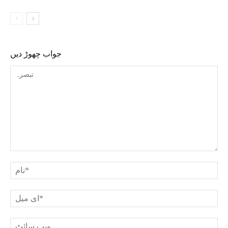
جواب چھوڑ دیں