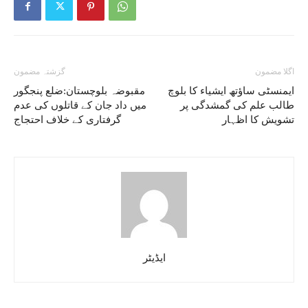
اگلا مضمون
گزشتہ مضمون
ایمنسٹی ساؤتھ ایشیاء کا بلوچ
مقبوضہ بلوچستان:ضلع پنجگور
طالب علم کی گمشدگی پر
میں داد جان کے قاتلوں کی عدم
تشویش کا اظہار
گرفتاری کے خلاف احتجاج
ایڈیٹر