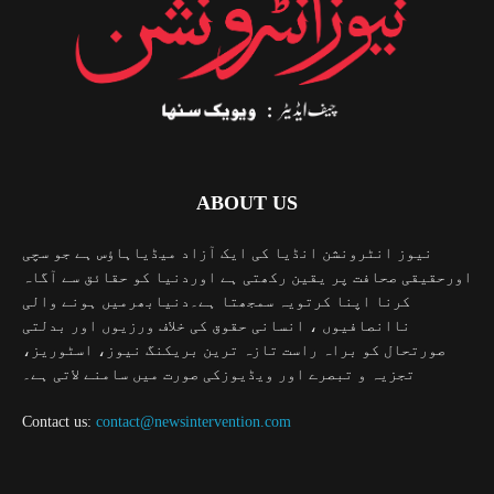
ABOUT US
نیوز انٹرونشن انڈیا کی ایک آزاد میڈیاہاؤس ہے جو سچی
اورحقیقی صحافت پر یقین رکھتی ہے اوردنیا کو حقائق سے آگاہ
کرنا اپنا کرتویہ سمجھتا ہے۔دنیابھرمیں ہونے والی
ناانصافیوں ، انسانی حقوق کی خلاف ورزیوں اور بدلتی
صورتحال کو براہ راست تازہ ترین بریکنگ نیوز، اسٹوریز،
تجزیہ و تبصرے اور ویڈیوزکی صورت میں سامنے لاتی ہے۔
Contact us:
contact@newsintervention.com