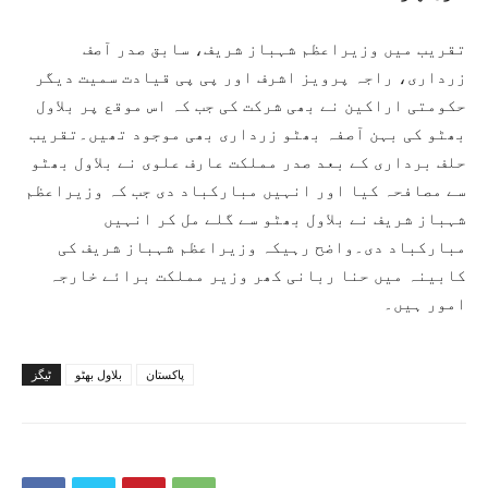
تقریب میں وزیراعظم شہباز شریف، سابق صدر آصف
زرداری، راجہ پرویز اشرف اور پی پی قیادت سمیت دیگر
حکومتی اراکین نے بھی شرکت کی جب کہ اس موقع پر بلاول
بھٹو کی بہن آصفہ بھٹو زرداری بھی موجود تھیں۔تقریب
حلف برداری کے بعد صدر مملکت عارف علوی نے بلاول بھٹو
سے مصافحہ کیا اور انہیں مبارکباد دی جب کہ وزیراعظم
شہباز شریف نے بلاول بھٹو سے گلے مل کر انہیں
مبارکباد دی۔واضح رہیکہ وزیراعظم شہباز شریف کی
کابینہ میں حنا ربانی کھر وزیر مملکت برائے خارجہ
امور ہیں۔
پاکستان
بلاول بھٹو
ٹیگز