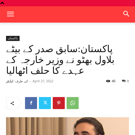
پاکستان
پاکستان:سابق صدر کے بیٹے
بلاول بھٹو نے وزیر خارجہ کے
عہدے کا حلف اٹھالیا
45
April 27, 2022
-
کی طرف
0
ایڈیٹر