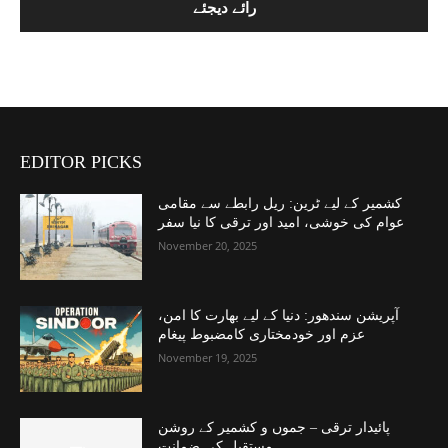
EDITOR PICKS
کشمیر کے لیے ٹرین: ریل رابطے سے مقامی
عوام کی خوشی، امید اور ترقی کا نیا سفر
November 20, 2025
آپریشن سندھور: دنیا کے لیے بھارت کا امن،
عزم اور خودمختاری کامضبوط پیغام
November 19, 2025
پائیدار ترقی – جموں و کشمیر کے روشن
مستقبل کی ضمانت