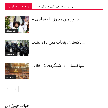
زیادہ مصنف کی طرف سے
متعلقہ مضامین
لاہور میں مجوزہ احتجاجی م...
انٹرنیشنل
پاکستان: پنجاب میں 12دہشت...
پاکستان
پاکستان: دہشتگردی کے خلاف...
پاکستان
جواب چھوڑ دیں