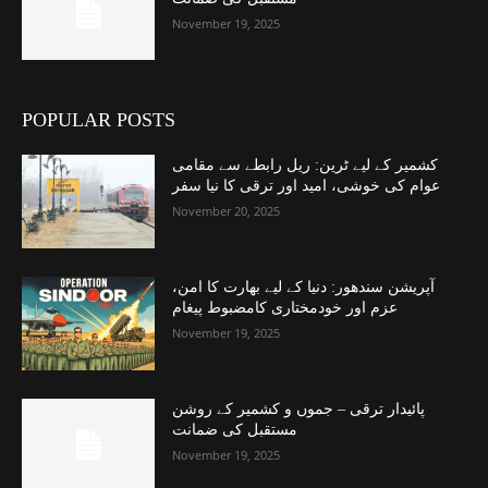
November 19, 2025
POPULAR POSTS
کشمیر کے لیے ٹرین: ریل رابطے سے مقامی
عوام کی خوشی، امید اور ترقی کا نیا سفر
November 20, 2025
آپریشن سندھور: دنیا کے لیے بھارت کا امن،
عزم اور خودمختاری کامضبوط پیغام
November 19, 2025
پائیدار ترقی – جموں و کشمیر کے روشن
مستقبل کی ضمانت
November 19, 2025