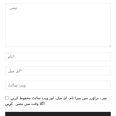
میرے براؤزر میں میرا نام، ای میل، اور ویب سائٹ محفوظ کریں
اگلا وقت میں تبصرہ کریں.