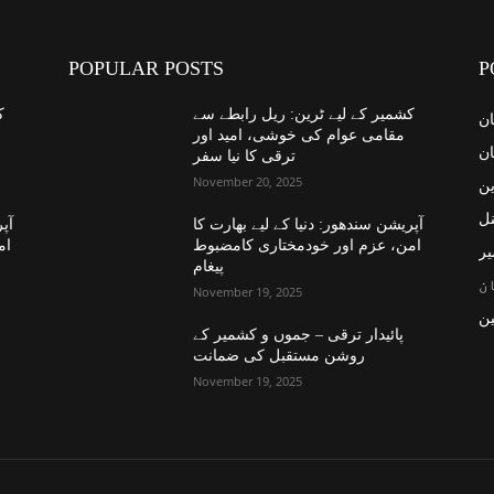
POPULAR POSTS
P
کشمیر کے لیے ٹرین: ریل رابطے سے
ک
ان
مقامی عوام کی خوشی، امید اور
ان
ترقی کا نیا سفر
November 20, 2025
ین
نل
آپریشن سندھور: دنیا کے لیے بھارت کا
آپر
امن، عزم اور خودمختاری کامضبوط
ام
یر
پیغام
ن
November 19, 2025
ن
پائیدار ترقی – جموں و کشمیر کے
روشن مستقبل کی ضمانت
November 19, 2025