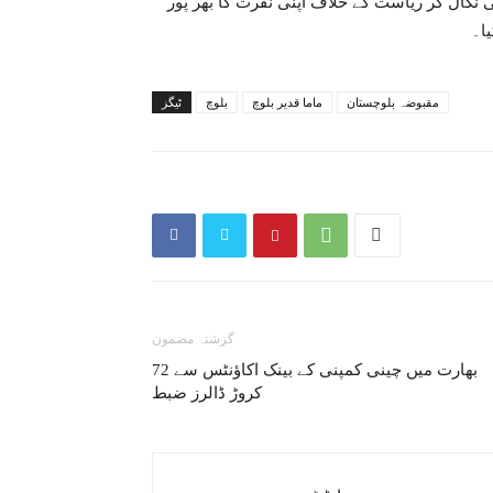
ی نکال کر ریاست کے خلاف اپنی نفرت کا بھر پور
یا۔
مقبوضہ بلوچستان
ماما قدیر بلوچ
بلوچ
ٹیگز
گزشتہ مضمون
بھارت میں چینی کمپنی کے بینک اکاؤنٹس سے 72
کروڑ ڈالرز ضبط