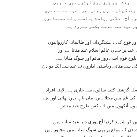
 ہونٹ اور زرق برق کپڑوں میں ملبوس
 زندگی کی دلیل ہوتی ہیں۔ عید منانے میں
د آج اسلامی ریاست پاکستان کے مسلمانوں
ر عید منانے سے یکسر محروم ہے۔
ور فوج کی دہشتگردانہ اور ظالمانہ کارروائیوں
عید پر جہاں عالم اسلام عید مناتا ہے اور
 بلوچ قوم اسی روز ماتم اور سوگ مناتا ہے۔
ی سے منائی ریاستی اداروں نے عید سے ایک دو دن
سلسلہ گزشتہ کئی سالوں سے جاری ہے۔لاپتہ افراد
ی غم میں مبتلا ہیں۔ماں باپ بہن بھائی اور بچے
نسوں آنکھوں میں لئے کس طرح عید منائیں۔
 کر شہید کردیا آج پوری دنیا عید منانے میں
 دن کے موقع پر بھی سوگ منانے میں مجبور ہیں