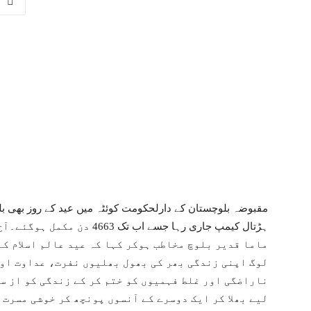
مقبوضہ بلوچستان کے دارلحکومت کوئٹہ میں عید کے روز بھی بلوچ
ہڑتال کیمپ جاری رہا جسے اب ت
ماما قدیر بلوچ مخاطب ہوکر کہا کہ عید عالم اسلام کے
لوگ اپنی زندگی بھر کی بھول بھلیوں نفرت، عداوت اور
ناراضگی اور غلط فہمیوں کو ختم کر کے زندگی کو از سر
لیے بھلا کر ایک دوسرے کے آنسوں پونچھ کر خوشی مسرت 