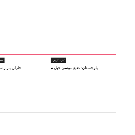
تازہ ترین
مق
بلوچستان: ضلع موسیٰ خیل م...
خاران بازار سے دن دہاڑے ا...