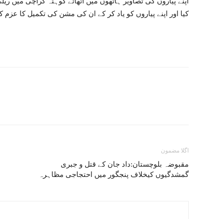
آپنے پیاروں کی تصاویر ہاتھوں میں آٹھائے کوہٹہ کراچی میں ریل
کیا اور اپنے پیاروں کو یاد کر کے ان کی مشن کی تکمیل کا عزم ک
اگلا مضمون
مقبوضہ بلوچستان:داد جان کے قتل و جبری
گمشدگیوں کیخلاف پنجگور میں احتجاجی مظاہرہ