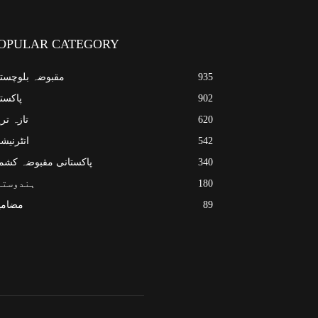
OPULAR CATEGORY
935
مقبوضہ بلوچست
902
پاکست
620
تازہ تر
542
انٹرنیش
340
پاکستانی مقبوضہ کشم
180
ہندوستا
89
مضامی