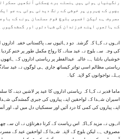
رنگینیاں ہوتی ہیں ہنستے برے چمکتی آنکھیں مسکراتے
بچوں کے چہروں پر خوشی کے رنگ دیدنی ہوتی ہے جو ایک
مصروف ہے لیکن افسوس بلوچ قوم مسلمان ہونے کے باوجو
کے ہاتھوں اپنے فرزندان کی شہادتوں اور گمشدگیوں پ
انہوں نے کہا کہ گزشتہ دو دہائیوں سے پاکستانی خفیہ اداروں ا
کی وجہ سے بلوچ نے عید منانے کا رواج مکمل طور پر ختم کردیا۔ 
خوشیاں بانٹنا ہے عالیہ عیدالفطر پر ریاستی اداروں کے ہاتھوں
ریاستی مظالم اسی تواتر کیساتھ جاری ہی لوگوں نے عید سادگ
پہلے نواجوانوں کو لاپتہ کیا۔
ماما قدیر نے کہا کہ ریاستی اداروں کا عید پر لاشیں دینے کا 
اسیران شہدا کے لواحقین اپنے پیاروں کی جبری گمشدگی شہدا ک
اپنے پیاروں کی کمی کا درد آئیں اور سسکیاں دل میں لیے اور آ
انہوں نے مزید کہاکہ اس ریاست کے کرتا دھرتاؤں نے ان سے چھین
مصروف ہے لیکن بلوچ کے لاپتہ شہدا کے لواحقین عید کے مسرت