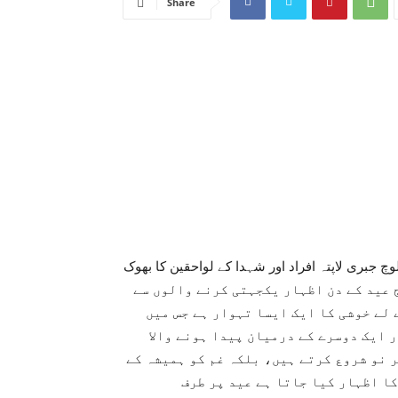
Share
 جبری لاپتہ افراد اور شہدا کے لواحقین کا بھوک
ک 4663 دن مکمل ہوگئے۔آج عید کے دن اظہار یکجہتی کرنے والوں سے
 لے خوشی کا ایک ایسا تہوار ہے جس میں
 ایک دوسرے کے درمیان پیدا ہونے والا
 نو شروع کرتے ہیں، بلکہ غم کو ہمیشہ کے
کا اظہار کیا جاتا ہے عید پر طرف