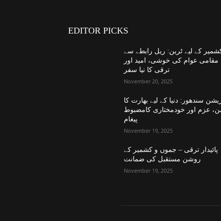
EDITOR PICKS
شمیر کے لیے ٹرین: ریل رابطے سے
مقامی عوام کی خوشی، امید اور
ترقی کا نیا سفر
November 20, 2025
یشن سندھور: دنیا کے لیے بھارت کا
ن، عزم اور خودمختاری کامضبوط
پیغام
November 19, 2025
پائیدار ترقی – جموں و کشمیر کے
روشن مستقبل کی ضمانت
November 19, 2025