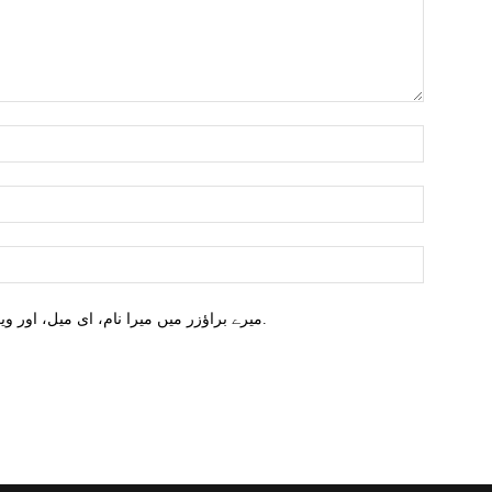
میرے براؤزر میں میرا نام، ای میل، اور ویب سائٹ محفوظ کریں اگلا وقت میں تبصرہ کریں.