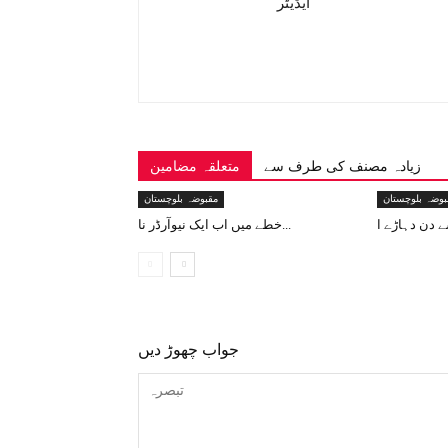
ایڈیٹر
زیادہ مصنف کی طرف سے
متعلقہ مضامین
بوضہ بلوچستان
مقبوضہ بلوچستان
خطے میں اب ایک نیوآرڈر نا...
جواب چھوڑ دیں