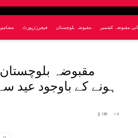
انی مقبوضہ کشمیر
مقبوضہ بلوچستان
فیچرز/رپورٹ
مضامین
مقبوضہ بلوچستان:
ہونے کے باوجود عید سے
135
0