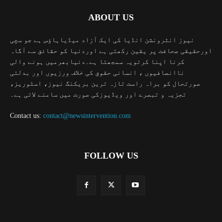
ABOUT US
نیوز انٹرونشن انڈیا کی ایک آزاد میڈیاہاؤس ہے جو سچی
اورحقیقی صحافت پر یقین رکھتی ہے اوردنیا کو حقائق سے آگاہ
کرنا اپنا کرتویہ سمجھتا ہے۔دنیابھرمیں ہونے والی
ناانصافیوں ، انسانی حقوق کی خلاف ورزیوں اور بدلتی
صورتحال کو براہ راست تازہ ترین بریکنگ نیوز، اسٹوریز،
تجزیہ و تبصرے اور ویڈیوزکی صورت میں سامنے لاتی ہے۔
Contact us:
contact@newsintervention.com
FOLLOW US