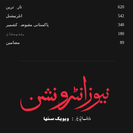
620
تازہ ترین
542
انٹرنیشنل
340
پاکستانی مقبوضہ کشمیر
180
ہندوستان
89
مضامین