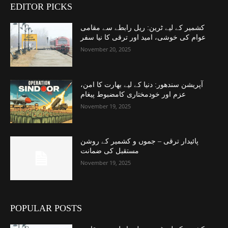
EDITOR PICKS
کشمیر کے لیے ٹرین: ریل رابطے سے مقامی
عوام کی خوشی، امید اور ترقی کا نیا سفر
November 20, 2025
آپریشن سندھور: دنیا کے لیے بھارت کا امن،
عزم اور خودمختاری کامضبوط پیغام
November 19, 2025
پائیدار ترقی – جموں و کشمیر کے روشن
مستقبل کی ضمانت
November 19, 2025
POPULAR POSTS