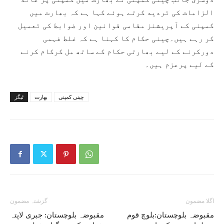
الزامات کی تردید کرتے ہوئے کہا ہے کہ بھارت میں
کمپنی کے آپریشنز مقامی قوانین اور ضوابط کی تعمیل
کر رہے ہیں۔چینی حکام کا کہنا ہے کہ غلط فہمی
دورکرنے کے لیے بھارتی حکام کے ساتھ مل کرکام کرنے
کے لیے پرعزم ہیں۔
چینی کمپنی
بھارت
ٹیگز
اگلا مضمون
گزشتہ مضمون
مقبوضہ بلوچستان:بلوچ قوم
مقبوضہ بلوچستان: جبری لاپتہ