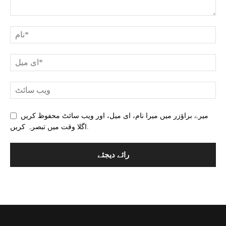
میرے براؤزر میں میرا نام، ای میل، اور ویب سائٹ محفوظ کریں
اگلا وقت میں تبصرہ کریں.