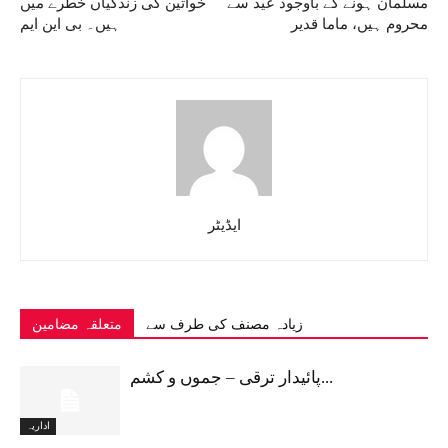
مسلمان ہونے کے باوجود عید سے
خواتین کی زندگیاں خطرے میں
محروم ہیں، ماما قدیر
ہیں۔ بی این ایم
ایڈیٹر
زیادہ مصنف کی طرف سے
متعلقہ مضامین
پائیدار ترقی – جموں و کشم...
اداریہ