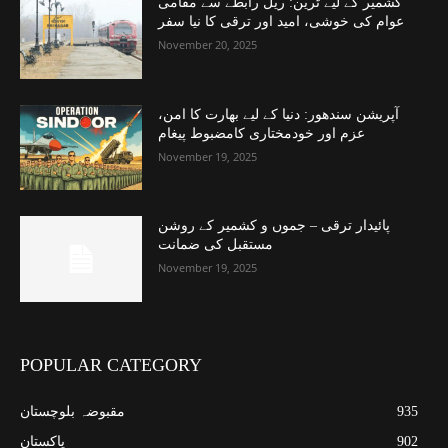
کشمیر کے لیے ٹرین: ریل رابطے سے مقامی
عوام کی خوشی، امید اور ترقی کا نیا سفر
November 20, 2025
آپریشن سندھور: دنیا کے لیے بھارت کا امن،
عزم اور خودمختاری کامضبوط پیغام
November 19, 2025
پائیدار ترقی – جموں و کشمیر کے روشن
مستقبل کی ضمانت
November 19, 2025
POPULAR CATEGORY
935
مقبوضہ بلوچستان
902
پاکستان