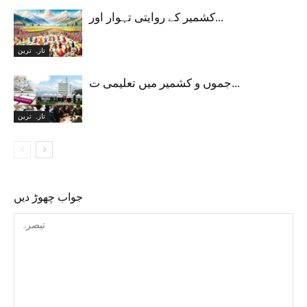
کشمیر کے روایتی تہوار اور...
تازہ ترین
جموں و کشمیر میں تعلیمی ت...
تازہ ترین
جواب چھوڑ دیں