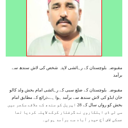
مقبوضہ بلوچستان کے رہائشی لاپتہ شخص کی لاش سندھ سے
برآمد
مقبوضہ بلوچستان کے ضلع سبی کے رہائشی امام بخش ولد کالو
خان ابڈو کی لاش سندھ سے برآمد ہوا ہے،ذرائع کے مطابق امام
بخش کو رواں سال کے 28 اپریل کو سندھ کے علاقے سکھر میں
سی ٹی ڈی اہلکاروں نے گرفتار کرکے لاپتہ کردیا تھا
جسکی لاش آج حیدر آباد سے برآمد ہوئی۔