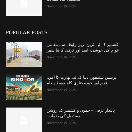
November 19, 2025
POPULAR POSTS
کشمیر کے لیے ٹرین: ریل رابطے سے مقامی
عوام کی خوشی، امید اور ترقی کا نیا سفر
November 20, 2025
آپریشن سندھور: دنیا کے لیے بھارت کا امن،
عزم اور خودمختاری کامضبوط پیغام
November 19, 2025
پائیدار ترقی – جموں و کشمیر کے روشن
مستقبل کی ضمانت
November 19, 2025