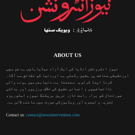
ABOUT US
نیوز انٹرونشن انڈیا کی ایک آزاد میڈیاہاؤس ہے جو سچی
اورحقیقی صحافت پر یقین رکھتی ہے اوردنیا کو حقائق سے آگاہ
کرنا اپنا کرتویہ سمجھتا ہے۔دنیابھرمیں ہونے والی
ناانصافیوں ، انسانی حقوق کی خلاف ورزیوں اور بدلتی
صورتحال کو براہ راست تازہ ترین بریکنگ نیوز، اسٹوریز،
تجزیہ و تبصرے اور ویڈیوزکی صورت میں سامنے لاتی ہے۔
Contact us:
contact@newsintervention.com