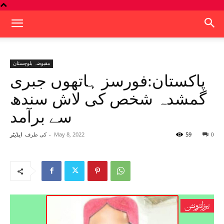
مقبوضہ بلوچستان
پاکستان:فورسز ہاتھوں جبری
گمشدہ شخص کی لاش سندھ
سے برآمد
59
May 8, 2022
-
کی طرف
0
ایڈیٹر