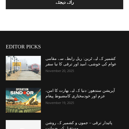
EDITOR PICKS
کشمیر کے لیے ٹرین: ریل رابطے سے مقامی
عوام کی خوشی، امید اور ترقی کا نیا سفر
November 20, 2025
آپریشن سندھور: دنیا کے لیے بھارت کا امن،
عزم اور خودمختاری کامضبوط پیغام
November 19, 2025
پائیدار ترقی – جموں و کشمیر کے روشن
مستقبل کی ضمانت