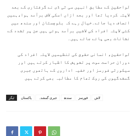
لواحقین کے مطابق انہیں سی ٹی ڈی نے گرفتاری کے بعد
لاپتہ کردیا تھا اور بعد ازاں اسکی لاش برآمد ہوا،ہمیں
انصاف دیا جائے۔خیال رہے کہ بلوچستان اور سندھ میں
کئی لاپتہ افراد کی لاشیں برآمد ہوئی ہیں جن پر تشدد کے
نشانات بھی پائے جاتے ہیں۔
لواحقین، انسانی حقوق کی تنظیمیں لاپتہ افراد کی
دوران حراست موت پر تشویش کا اظہار کرتے ہیں اور
سیکورٹی فورسز اور خفیہ اداروں کے ہاتھوں جبری
گمشدگیوں کی روک تھام کا مطالبہ بھی کرتے ہیں
لاش
فورسز
سندھ
جبری گمشدہ
پاکستان
ٹیگز