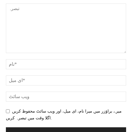
میرے براؤزر میں میرا نام، ای میل، اور ویب سائٹ محفوظ کریں
اگلا وقت میں تبصرہ کریں.