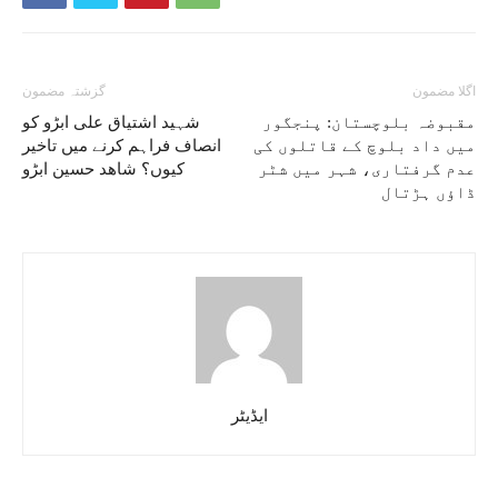
اگلا مضمون
گزشتہ مضمون
مقبوضہ بلوچستان: پنجگور
شہید اشتیاق علی ابڑو کو
میں داد بلوچ کے قاتلوں کی
انصاف فراہم کرنے میں تاخیر
عدم گرفتاری، شہر میں شٹر
کیوں؟ شاھد حسین ابڑو
ڈاؤں ہڑتال
ایڈیٹر