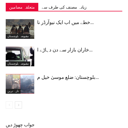
زیادہ مصنف کی طرف سے
متعلقہ مضامین
خطے میں اب ایک نیوآرڈر نا...
مقبوضہ بلوچستان
خاران بازار سے دن دہاڑے ا...
مقبوضہ بلوچستان
بلوچستان: ضلع موسیٰ خیل م...
تازہ ترین
جواب چھوڑ دیں