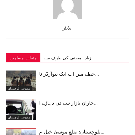
ایڈیٹر
زیادہ مصنف کی طرف سے
متعلقہ مضامین
خطے میں اب ایک نیوآرڈر نا...
مقبوضہ بلوچستان
خاران بازار سے دن دہاڑے ا...
مقبوضہ بلوچستان
بلوچستان: ضلع موسیٰ خیل م...