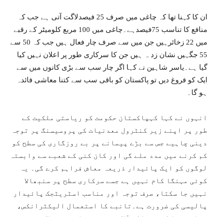
ان کا کہنا تھا کہ چاغی میں صرف 25 فیصدلاگت آتی ہے جب کہ
منافع کا تناسب 75فیصدہے۔چاغی میں 100 مربع کلومیٹر کے رقبے
میں 22 زخائرہیں جن میں سے صرف چار فعال ہیں جب کہ 50 سے
55 جگہیں نشان زد ہ ہیں جن کا سرکاری طور پر اعلان نہیں کیا
گیا ہے۔یاسر شاہین نے کہا اگر چار سب سے بڑی کانوں میں سے
ایک کو فروغ دیں تو پاکستان کو باقی سب سے کتنا معاشی فائدہ
ہو گا۔
انہوں نے کہا کہپاکستان حکومت کو ریاستی ملکیت کے
طور پر اپنے زیر کنٹرول معدنیات کی پروسیسنگ پر توجہ
دینی چاہیے جس سے بڑے پیمانے پر بے روزگاری کی سطح کو
کم کرنے میں مدد ملے گی اور کان کنی کے شعبے سے وابستہ
لوگوں کو ایک پائیدار ذریعہ معاش فراہم کرے گی۔ یہ
کوئی مہنگا کام نہیں ہے جسے سرکاری سطح پر سنبھالا
نہیں جا سکتا، صرف توجہ اور مناسب اسٹریٹجک پائیدار
پالیسی کی ضرورت ہے۔تانبے کا استعمال الیکٹرانکس،