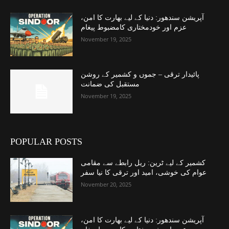
آپریشن سندھور: دنیا کے لیے بھارت کا امن،
عزم اور خودمختاری کامضبوط پیغام
November 19, 2025
پائیدار ترقی – جموں و کشمیر کے روشن
مستقبل کی ضمانت
November 19, 2025
POPULAR POSTS
کشمیر کے لیے ٹرین: ریل رابطے سے مقامی
عوام کی خوشی، امید اور ترقی کا نیا سفر
November 20, 2025
آپریشن سندھور: دنیا کے لیے بھارت کا امن،