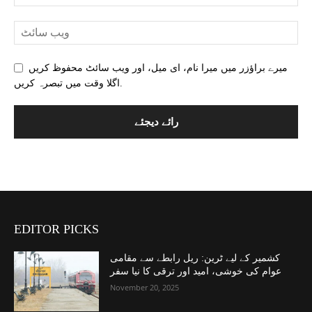
میرے براؤزر میں میرا نام، ای میل، اور ویب سائٹ محفوظ کریں
اگلا وقت میں تبصرہ کریں.
EDITOR PICKS
کشمیر کے لیے ٹرین: ریل رابطے سے مقامی
عوام کی خوشی، امید اور ترقی کا نیا سفر
November 20, 2025