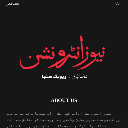
89
مضامین
ABOUT US
نیوز انٹرونشن انڈیا کی ایک آزاد میڈیاہاؤس ہے جو سچی
اورحقیقی صحافت پر یقین رکھتی ہے اوردنیا کو حقائق سے آگاہ
کرنا اپنا کرتویہ سمجھتا ہے۔دنیابھرمیں ہونے والی