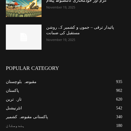
عزم اور خودمختاری کامضبوط پیغام
November 19, 2025
پائیدار ترقی – جموں و کشمیر کے روشن
مستقبل کی ضمانت
November 19, 2025
POPULAR CATEGORY
935
مقبوضہ بلوچستان
902
پاکستان
620
تازہ ترین
542
انٹرنیشنل
340
پاکستانی مقبوضہ کشمیر
180
ہندوستان