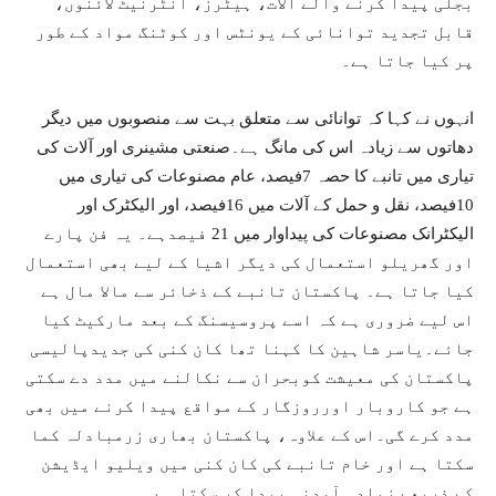
بجلی پیدا کرنے والے آلات، ہیٹرز، انٹرنیٹ لائنوں،
قابل تجدید توانائی کے یونٹس اور کوٹنگ مواد کے طور
پر کیا جاتا ہے۔
انہوں نے کہا کہ توانائی سے متعلق بہت سے منصوبوں میں دیگر
دھاتوں سے زیادہ اس کی مانگ ہے۔صنعتی مشینری اور آلات کی
تیاری میں تانبے کا حصہ 7فیصد، عام مصنوعات کی تیاری میں
10فیصد، نقل و حمل کے آلات میں 16فیصد، اور الیکٹرک اور
الیکٹرانک مصنوعات کی پیداوار میں 21 فیصدہے۔ یہ فن پارے
اور گھریلو استعمال کی دیگر اشیا کے لیے بھی استعمال
کیا جاتا ہے۔ پاکستان تانبے کے ذخائر سے مالا مال ہے
اس لیے ضروری ہے کہ اسے پروسیسنگ کے بعد مارکیٹ کیا
جائے۔یاسر شاہین کا کہنا تھا کان کنی کی جدیدپالیسی
پاکستان کی معیشت کوبحران سے نکالنے میں مدد دے سکتی
ہے جو کاروبار اورروزگار کے مواقع پیدا کرنے میں بھی
مدد کرے گی۔اس کے علاوہ، پاکستان بھاری زرمبادلہ کما
سکتا ہے اور خام تانبے کی کان کنی میں ویلیو ایڈیشن
کے ذریعے زیادہ آمدنی پیدا کر سکتا ہے۔