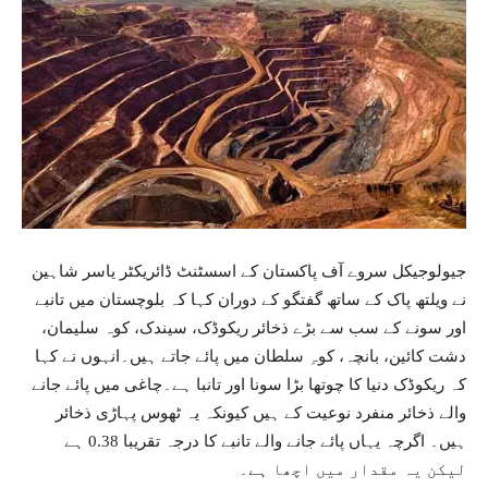
جیولوجیکل سروے آف پاکستان کے اسسٹنٹ ڈائریکٹر یاسر شاہین
نے ویلتھ پاک کے ساتھ گفتگو کے دوران کہا کہ بلوچستان میں تانبے
اور سونے کے سب سے بڑے ذخائر ریکوڈک، سیندک، کوہ سلیمان،
دشت کائین، بانچہ، کوہِ سلطان میں پائے جاتے ہیں۔انہوں نے کہا
کہ ریکوڈک دنیا کا چوتھا بڑا سونا اور تانبا ہے۔چاغی میں پائے جانے
والے ذخائر منفرد نوعیت کے ہیں کیونکہ یہ ٹھوس پہاڑی ذخائر
ہیں۔ اگرچہ یہاں پائے جانے والے تانبے کا درجہ تقریبا 0.38 ہے
لیکن یہ مقدار میں اچھا ہے۔