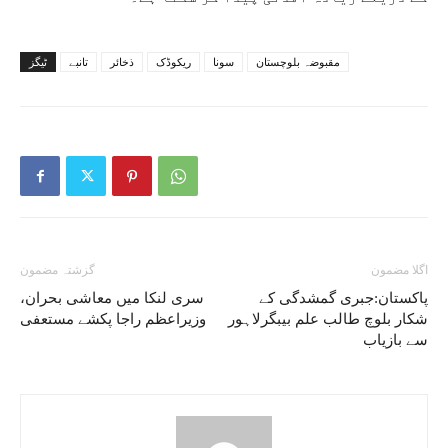
مقبوضہ بلوچستان
سونا
ریکوڈک
ذخائر
تانبے
ٹیگز
اگلا مضمون
گزشتہ مضمون
پاکستان:جبری گمشدگی کے
سری لنکا میں معاشی بحران،
شکار بلوچ طالب علم بیبگرلاہور
وزیراعظم راجا پکشے مستعفی
سے بازیاب