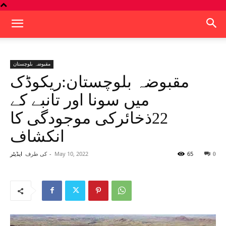
مقبوضہ بلوچستان
مقبوضہ بلوچستان:ریکوڈک
میں سونا اور تانبے کے
22ذخائرکی موجودگی کا
انکشاف
65
May 10, 2022
-
کی طرف
0
ایڈیٹر