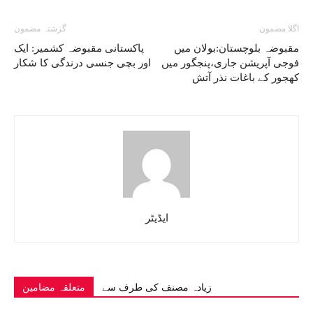
اگلا مضمون
گزشتہ مضمون
مقبوضہ بلوچستان:بولان میں
پاکستانی مقبوضہ کشمیر: ایک
فوجی آپریشن جاری،پنجگور میں
اور بچی جنسی درندگی کا شکار
کھجور کے باغات نذر آتش
ایڈیٹر
زیادہ مصنف کی طرف سے
متعلقہ مضامین