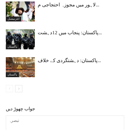
لاہور میں مجوزہ احتجاجی م...
انٹرنیشنل
پاکستان: پنجاب میں 12دہشت...
پاکستان
پاکستان: دہشتگردی کے خلاف...
پاکستان
جواب چھوڑ دیں