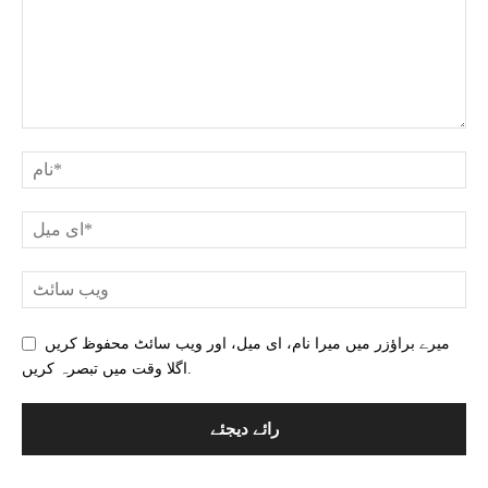
میرے براؤزر میں میرا نام، ای میل، اور ویب سائٹ محفوظ کریں
اگلا وقت میں تبصرہ کریں.