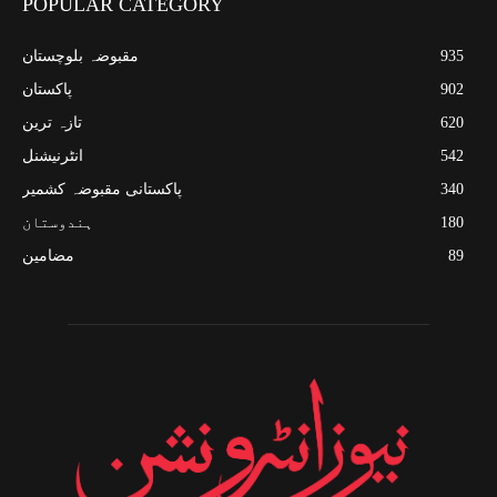
POPULAR CATEGORY
935
مقبوضہ بلوچستان
902
پاکستان
620
تازہ ترین
542
انٹرنیشنل
340
پاکستانی مقبوضہ کشمیر
180
ہندوستان
89
مضامین