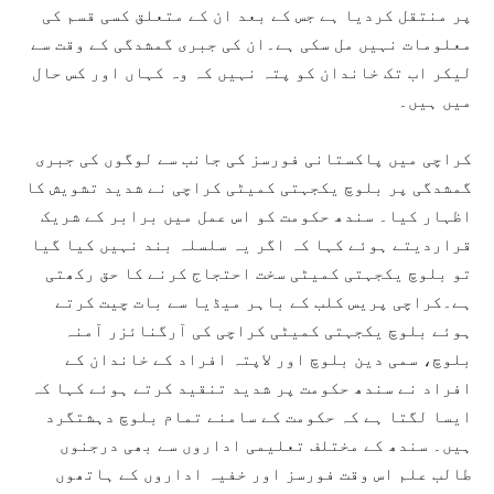
پر منتقل کردیا ہے جس کے بعد ان کے متعلق کسی قسم کی
معلومات نہیں مل سکی ہے۔ان کی جبری گمشدگی کے وقت سے
لیکر اب تک خاندان کو پتہ نہیں کہ وہ کہاں اور کس حال
میں ہیں۔
کراچی میں پاکستانی فورسز کی جانب سے لوگوں کی جبری
گمشدگی پر بلوچ یکجہتی کمیٹی کراچی نے شدید تشویش کا
اظہار کیا۔ سندھ حکومت کو اس عمل میں برابر کے شریک
قراردیتے ہوئے کہا کہ اگر یہ سلسلہ بند نہیں کیا گیا
تو بلوچ یکجہتی کمیٹی سخت احتجاج کرنے کا حق رکھتی
ہے۔کراچی پریس کلب کے باہر میڈیا سے بات چیت کرتے
ہوئے بلوچ یکجہتی کمیٹی کراچی کی آرگنائزر آمنہ
بلوچ، سمی دین بلوچ اور لاپتہ افراد کے خاندان کے
افراد نے سندھ حکومت پر شدید تنقید کرتے ہوئے کہا کہ
ایسا لگتا ہے کہ حکومت کے سامنے تمام بلوچ دہشتگرد
ہیں۔ سندھ کے مختلف تعلیمی اداروں سے بھی درجنوں
طالب علم اس وقت فورسز اور خفیہ اداروں کے ہاتھوں