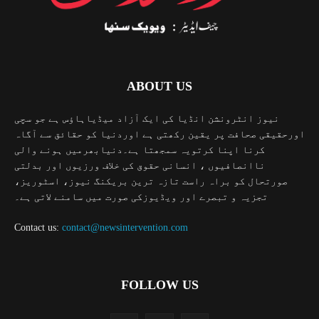
ABOUT US
نیوز انٹرونشن انڈیا کی ایک آزاد میڈیاہاؤس ہے جو سچی
اورحقیقی صحافت پر یقین رکھتی ہے اوردنیا کو حقائق سے آگاہ
کرنا اپنا کرتویہ سمجھتا ہے۔دنیابھرمیں ہونے والی
ناانصافیوں ، انسانی حقوق کی خلاف ورزیوں اور بدلتی
صورتحال کو براہ راست تازہ ترین بریکنگ نیوز، اسٹوریز،
تجزیہ و تبصرے اور ویڈیوزکی صورت میں سامنے لاتی ہے۔
Contact us:
contact@newsintervention.com
FOLLOW US