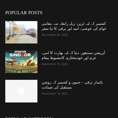
POPULAR POSTS
کشمیر کے لیے ٹرین: ریل رابطے سے مقامی
عوام کی خوشی، امید اور ترقی کا نیا سفر
November 20, 2025
آپریشن سندھور: دنیا کے لیے بھارت کا امن،
عزم اور خودمختاری کامضبوط پیغام
November 19, 2025
پائیدار ترقی – جموں و کشمیر کے روشن
مستقبل کی ضمانت
November 19, 2025