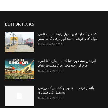
EDITOR PICKS
کشمیر کے لیے ٹرین: ریل رابطے سے مقامی
عوام کی خوشی، امید اور ترقی کا نیا سفر
November 20, 2025
آپریشن سندھور: دنیا کے لیے بھارت کا امن،
عزم اور خودمختاری کامضبوط پیغام
November 19, 2025
پائیدار ترقی – جموں و کشمیر کے روشن
مستقبل کی ضمانت
November 19, 2025