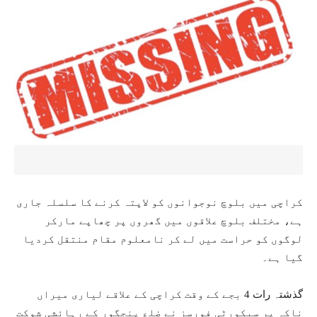
کراچی میں بلوچ نوجوانوں کو لاپتہ کرنے کا سلسلہ جاری
ہے، مختلف بلوچ علاقوں میں گھروں پر چھاپے مارکر
لوگوں کو حراست میں لے کر نامعلوم مقام منتقل کردیا
گیا ہے۔
گذشتہ رات 4 بجے کے وقت کراچی کے علاقے لیاری میراں
ناکہ پر سیکورٹی فورسز نے ضلع پنجگور کے رہائشی شوکت