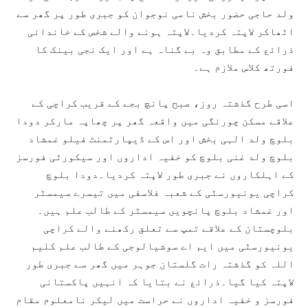
ولد حاجی حضور بخش نامی نوجوان کو جبری طور پر گھر سے
اٹھاکر لاپتہ کردیا۔لاپتہ ہونے والے شخص کے خاندانی
ذرائع کے مطابق وہ بے گناہ ہے اور ایک نجی بینک کا
فورتھ کلاس ملازم ہے۔
اسی طرح گذشتہ روز، صبح پانچ بجے کے قریب کراچی کے
علاقے مسکن چورنگی میں واقعہ گھر پر چھاپہ مارکر دودا
بلوچ ولد الہی بخش اور اس کے ڈیپارٹمنٹ فیلو غمشاد
بلوچ ولد غنی بلوچ کو خفیہ اداروں اور سیکورٹی فورسز
کے اہلکاروں نے جبری طور لاپتہ کردیا۔دودا بلوچ
کراچی یونیورسٹی کے شعبہ فلاسفی میں تیسرے سیمسٹر
اور غمشاد بلوچ پانچویں سیمسٹر کے طالب علم ہیں۔
بلوچستان کے علاقے تمپ سے تعلق رکھنے والے کراچی
یونیورسٹی میں ایم اے سوشیالوجی کے طالب علم کلیم
اللہ کو گذشتہ رات گلستان جوہر میں گھر سے جبری طور
لاپتہ کیا گیا۔ذرائع نے بتایا کہ انہیں پاکستانی
فورسز و خفیہ اداروں نے حراست میں لیکر نامعلوم مقام