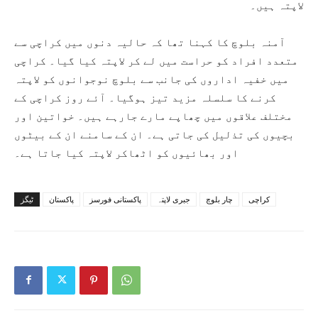
لاپتہ ہیں۔
آمنہ بلوچ کا کہنا تھا کہ حالیہ دنوں میں کراچی سے
متعدد افراد کو حراست میں لے کر لاپتہ کیا گیا۔ کراچی
میں خفیہ اداروں کی جانب سے بلوچ نوجوانوں کو لاپتہ
کرنے کا سلسلہ مزید تیز ہوگیا۔ آئے روز کراچی کے
مختلف علاقوں میں چھاپے مارے جارہے ہیں۔ خواتین اور
بچیوں کی تذلیل کی جاتی ہے۔ ان کے سامنے ان کے بیٹوں
اور بھائیوں کو اٹھاکر لاپتہ کیا جاتا ہے۔
کراچی
چار بلوچ
جبری لاپتہ
پاکستانی فورسز
پاکستان
ٹیگز