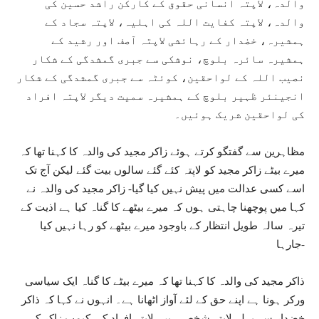
والدہ، لاپتہ انسانی حقوق کے کارکن راشد حسین کی
والدہ، لاپتہ کفایت اللہ کی اہلیہ، لاپتہ سجاد کے
ہمشیرہ، خضدار کے رہائشی لاپتہ آصف اور رشید کے
ہمشیرہ سائرہ بلوچ، نوشکی سے جبری گمشدگی کے شکار
نصیب اللہ کے لواحقین، کوئٹہ سے جبری گمشدگی کے شکار
انجینئر ظہیر بلوچ کے ہمشیرہ سمیت دیگر لاپتہ افراد
کی لواحقین شریک ہوئیں۔
مظاہرین سے گفتگو کرتے ہوئے زاکر مجید کی والدہ کا کہنا تھا کہ
میرے بیٹے زاکر مجید کو لاپتہ کئے گئے سالوں بیت گئے لیکن آج تک
اسے کسی عدالت میں پیش نہیں کیا گیا- زاکر مجید کی والدہ نے
کہا میں پوچھنا چاہتی ہوں کہ میرے بیٹھے کا گناہ کیا ہے اذیت کے
تیرہ سالہ طویل انتظار کے باوجود میرے بیٹھے کو رہا نہیں کیا
جارہا-
ذاکر مجید کی والدہ کا کہنا تھا کہ میرے بیٹے کا گناہ ایک سیاسی
ورکر ہونا ہے اپنے حق کے لئے آواز اٹھانا ہے۔ انہوں نے کہا کہ ذاکر
خضدار سے پہلے لاپتہ شخص ہیں، لاپتہ افراد کی کیمپ زاکر کی