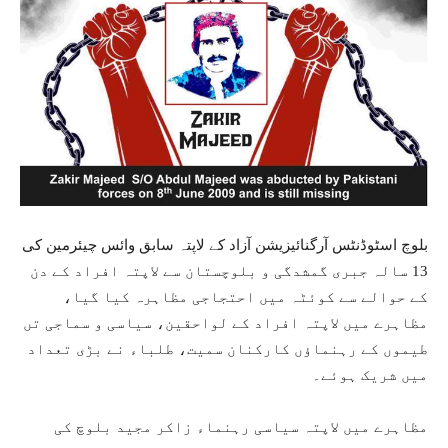
بلوچ اسٹوڈنٹس آرگنائیزیشن آزاد کے لاپتہ سابق وائس چیئرمین کی
13 سالہ جبری گمشدگی و بلوچستان سے لاپتہ افراد کے دن
کے حوالے سے کوئٹہ میں احتجاجی مظاہرہ کیا گیا،
مظاہرے میں لاپتہ افراد کے لواحقین، سیاسی و سماجی تں
طیموں کے رہنماؤں کارکنان سمیت، طلباء نے بڑی تعداد
میں شریک ہوئے۔
مظاہرے میں لاپتہ سیاسی رہنماء زاکر مجید بلوچ کی