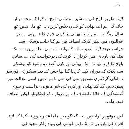
ہیں۔
لاپتہ ظہیر بلوچ کی ہمشیرہ عظمیٰ بلوچ نے کہا کہ مجھے بتایا
جائے کہ ہم اپنے بھائی کو کہاں تلاش کریں، یہ آٹھ ماہ نہیں آٹھ
سال ہوگئے۔ ہمارے لئے بھائی پر کوئی جرم عائد ہوتی ہے تو
عدالتوں میں پیش کرکے انصاف فراہم کیا جائے،نوشکی سے
حراست بعد لاپتہ نصیب اللہ کے والدہ نے بھی مظاہرین سے انکے
بیٹے کی بازیابی میں کردار ادا کرنے کی درخواست کی ہے،سائرہ
بلوچ کا کہنا تھا کہ انکے بھائی اور کزن آصف و رشید کو نوشکی
سے پکنک کے دوران لاپتہ کردیا گیا تھا جس کے بعد سیکورٹی فورسز
نے انکی گرفتاری تصدیق بھی کی تھی تاہم انہیں کسی عدالت میں
پیش نہیں کیا گیا بھائی اور کزن کی غیر قانونی حراست و جبری
گمشدگی کے خلاف انصاف کے ہر دروازے کو کھٹکھٹایا لیکن انصاف
نہی ملی۔
اس موقع پر لواحقین سے گفتگو میں ماما قدیر بلوچ نے کہا کہ لاپتہ
افراد کی بازیابی کے لئے اس کیمپ کی بنیاد زاکر مجید کی