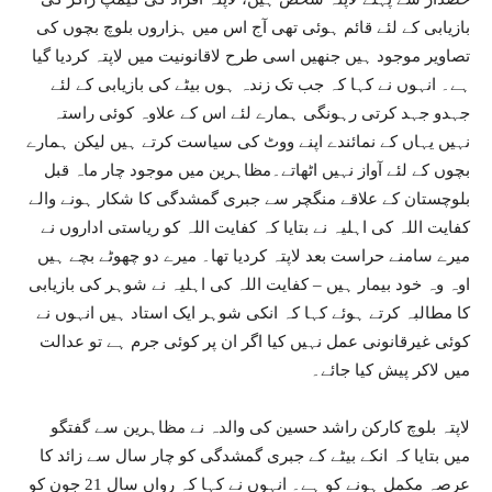
بازیابی کے لئے قائم ہوئی تھی آج اس میں ہزاروں بلوچ بچوں کی
تصاویر موجود ہیں جنھیں اسی طرح لاقانونیت میں لاپتہ کردیا گیا
ہے۔ انہوں نے کہا کہ جب تک زندہ ہوں بیٹے کی بازیابی کے لئے
جہدو جہد کرتی رہونگی ہمارے لئے اس کے علاوہ کوئی راستہ
نہیں یہاں کے نمائندے اپنے ووٹ کی سیاست کرتے ہیں لیکن ہمارے
بچوں کے لئے آواز نہیں اٹھاتے۔مظاہرین میں موجود چار ماہ قبل
بلوچستان کے علاقے منگچر سے جبری گمشدگی کا شکار ہونے والے
کفایت اللہ کی اہلیہ نے بتایا کہ کفایت اللہ کو ریاستی اداروں نے
میرے سامنے حراست بعد لاپتہ کردیا تھا۔ میرے دو چھوٹے بچے ہیں
اوہ وہ خود بیمار ہیں – کفایت اللہ کی اہلیہ نے شوہر کی بازیابی
کا مطالبہ کرتے ہوئے کہا کہ انکی شوہر ایک استاد ہیں انہوں نے
کوئی غیرقانونی عمل نہیں کیا اگر ان پر کوئی جرم ہے تو عدالت
میں لاکر پیش کیا جائے۔
لاپتہ بلوچ کارکن راشد حسین کی والدہ نے مظاہرین سے گفتگو
میں بتایا کہ انکے بیٹے کے جبری گمشدگی کو چار سال سے زائد کا
عرصہ مکمل ہونے کو ہے۔ انہوں نے کہا کہ رواں سال 21 جون کو