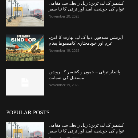
کشمیر کے لیے ٹرین: ریل رابطے سے مقامی
عوام کی خوشی، امید اور ترقی کا نیا سفر
November 20, 2025
آپریشن سندھور: دنیا کے لیے بھارت کا امن،
عزم اور خودمختاری کامضبوط پیغام
November 19, 2025
پائیدار ترقی – جموں و کشمیر کے روشن
مستقبل کی ضمانت
November 19, 2025
POPULAR POSTS
کشمیر کے لیے ٹرین: ریل رابطے سے مقامی
عوام کی خوشی، امید اور ترقی کا نیا سفر