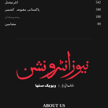
542
انٹرنیشنل
340
پاکستانی مقبوضہ کشمیر
180
ہندوستان
89
مضامین
ABOUT US