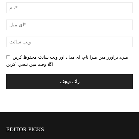
میرے براؤزر میں میرا نام، ای میل، اور ویب سائٹ محفوظ کریں
اگلا وقت میں تبصرہ کریں.
EDITOR PICKS