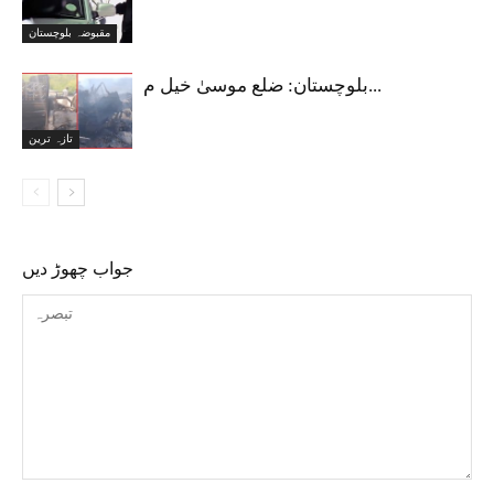
مقبوضہ بلوچستان
بلوچستان: ضلع موسیٰ خیل م...
تازہ ترین
جواب چھوڑ دیں