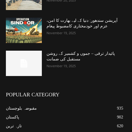
November 20, 2025
آپریشن سندھور: دنیا کے لیے بھارت کا امن،
عزم اور خودمختاری کامضبوط پیغام
November 19, 2025
پائیدار ترقی – جموں و کشمیر کے روشن
مستقبل کی ضمانت
November 19, 2025
POPULAR CATEGORY
935
مقبوضہ بلوچستان
902
پاکستان
620
تازہ ترین