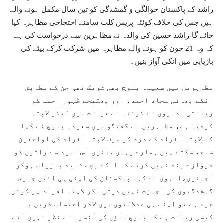
راشد کے پاکستان حوالگی و گمشدگی کو تین سال مکمل ہونے والے
ہیں جس کی خلاف کوئٹہ پریس کلب سامنے احتجاجی مظاہرہ کیا
جائے گا-راشد حسین کی والدہ نے مظاہرین سے درخواست کی ہے
کہ وہ 21 جون کو ہونے والے مظاہرہ میں شرکت کرکے بیٹے کی
بازیابی میں انکی آواز بنیں۔
مظاہرین میں سعیدہ بلوچ بھی شریک تھی جن کے مطابق
انکے بھائی سجاد احمد، اور بھتیجے ظہور احمد کو
ریاستی اداروں نے کوئٹہ سے حراست میں لیکر لاپتہ
کردیا ہے، مظاہرین سے گفتگو میں سعیدہ بلوچ نے کہا
کہ لاپتہ افراد کے درد کو صرف لاپتہ افراد کی لواحقین
سمجھ سکتے ہیں ہمارے یہاں مائیں اس امید سے راتوں کو
دروازے بند نہیں کرتے کہ انکے بچے شاید بازیاب ہوکر
آجائیں،انہوں نے کہا پاکستان کی اپنی ہی آئین جبری
گمشدگیوں کی اجازت نہیں دیتی اگر لاپتہ افراد پر کوئی
جرم ہے تو اپنے ہی عدلالتوں میں لاکر احتساب کریں یہ
کیسی ریاست ہے کہ بلوچ ماؤں کی آنسو اسے نظر نہیں آتے