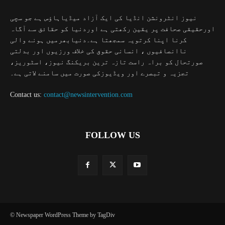
نیوز انٹرونشن انڈیا کی ایک آزاد میڈیاہاؤس ہے جو سچی
اورحقیقی صحافت پر یقین رکھتی ہے اوردنیا کو حقائق سے آگاہ
کرنا اپنا کرتویہ سمجھتا ہے۔دنیابھرمیں ہونے والی
ناانصافیوں ، انسانی حقوق کی خلاف ورزیوں اور بدلتی
صورتحال کو براہ راست تازہ ترین بریکنگ نیوز، اسٹوریز،
تجزیہ و تبصرے اور ویڈیوزکی صورت میں سامنے لاتی ہے۔
Contact us:
contact@newsintervention.com
FOLLOW US
© Newspaper WordPress Theme by TagDiv