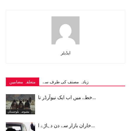
ایڈیٹر
زیادہ مصنف کی طرف سے
متعلقہ مضامین
خطے میں اب ایک نیوآرڈر نا...
مقبوضہ بلوچستان
خاران بازار سے دن دہاڑے ا...