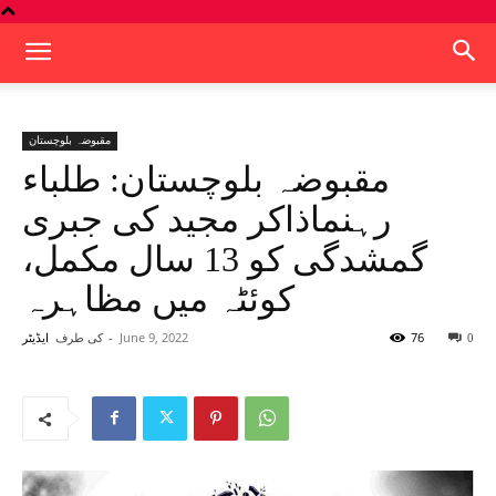
مقبوضہ بلوچستان
مقبوضہ بلوچستان: طلباء
رہنماذاکر مجید کی جبری
گمشدگی کو 13 سال مکمل،
کوئٹہ میں مظاہرہ
76
June 9, 2022
-
کی طرف
0
ایڈیٹر