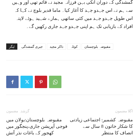
گمشدگی کے دوران انکی بہن فرزانہ مجید نے قائم تھی اور وہیں
سے ہم نے اس جہدو جہد کا آغاز کیا۔ ماما قدیر بلوچ نے کہا کہ
اس طویل جہدو جہد میں کئی ساتھی ہمارے شہید ہوئے لاپتہ
افراد کے بازیابی تک ہم اپنی جہدو جہد جاری رکھیں گے۔
مقبوضہ بلوچستان
کوئٹہ
ذاکر مجید
جبری گمشدگی
ٹیگز
اگلا مضمون
گزشتہ مضمون
مقبوضہ کشمیر: اجتماعی زیادتی
مقبوضہ بلوچستان:بولان میں
کا شکار خاتون 8 سال سے
فوجی آپریشن جاری،پنجگور میں
انصاف کا منتظر
کھجور کے باغات نذر آتش