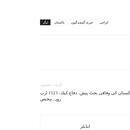
کراچی
جبری گمشدگیوں
پاکستان
ٹیگز
گزشتہ مضمون
پاکستان کی وفاقی بجٹ پیش، دفاع کیلئے 1523 ارب
روپے مختص
ایڈیٹر