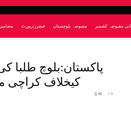
انی مقبوضہ کشمیر
مقبوضہ بلوچستان
فیچرز/رپورٹ
مضامین
پاکستان:بلوچ طلبا ک
کیخلاف کراچی م
42
0