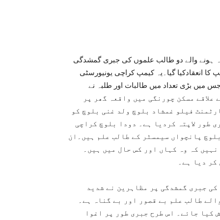
تہ ہونے والے دو طالب علموں کی جبری گمشدگی
کا انعقادکیا گیا۔یہ کیمپ کراچی یونیورسٹی
س میں بڑی تعداد میں طالبات اور طلبہ نے
نا ہے کہ 7 جون 2022 کو کراچی کے علاقے مسکن چورنگی میں واقعہ گھر پر
رٹمنٹ فیلو غمشاد بلوچ ولد غنی بلوچ کو
 طور لاپتہ کردیا ہے۔ دودا بلوچ کراچی
بلوچ پانچواں سیمسٹر کے طالب علم ہیں۔ان
نہیں کہ وہ کہاں اور کس حال میں ہیں۔
کر دیا ہے۔
کی جبری گمشدگی پر مظاہرین نے شدید
الے طالب علم بے قصور اور بے گناہ ہے۔
ش کیا جائے۔ اس طرح جبری طور پر اغوا