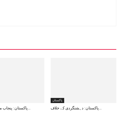
پاکستان
پاکستان: دہشتگردی کے خلاف...
پاکستان: پنجاب میں 12دہشت...