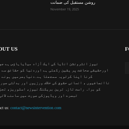
روشن مستقبل کی ضمانت
November 19, 2025
OUT US
F
نیوز انٹرونشن انڈیا کی ایک آزاد میڈیاہاؤس ہے جو
اورحقیقی صحافت پر یقین رکھتی ہے اوردنیا کو حقائق سے 
کرنا اپنا کرتویہ سمجھتا ہے۔دنیابھرمیں ہونے 
ناانصافیوں ، انسانی حقوق کی خلاف ورزیوں اور بدلتی صور
کو براہ راست تازہ ترین بریکنگ نیوز، اسٹوریز، تجز
تبصرے اور ویڈیوزکی صورت میں سامنے لاتی
ct us:
contact@newsintervention.com