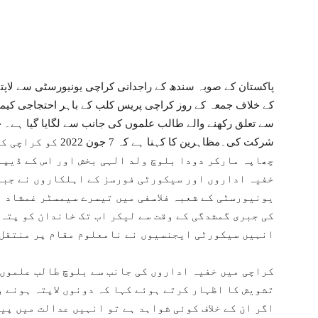
پاکستان کے صوبہ سندھ کے راجدانی کراچی یونیورسٹی سے لاپ
کے خلاف جمعہ کے روز کراچی پریس کلب کے باہر احتجاجی کیمپ 
سے تعلق رکھنے والے طالب علموں کی جانب سے لگایا گیا ہے۔ ج
شرکت کی۔مظاہرین کا کہ
چھاپہ مارکر دودا بلوچ ولد الہی بخش اور اس کے ڈیپا
خفیہ اداروں اور سیکورٹی فورسز کے اہلکاروں نے جبری
یونیورسٹی کے شعبہ فلاسفی میں تیسرے سیمسٹر غمشاد 
کی جبری گمشدگی کے وقت سے لیکر اب تک خاندان کو پتہ 
انہیں سیکورٹی ایجنسیوں نے نامعلوم مقام پر منتقل 
کراچی میں خفیہ اداروں کی جانب سے بلوچ طالب علموں 
تشویش کا اظہار کرتے ہوئے کہا کہ دونوں لاپتہ ہونے و
اگر ان کے خلاف کوئی شواہد ہے تو انہیں عدالت میں پی