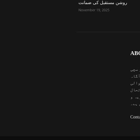
روشن مستقبل کی ضمانت
November 19, 2025
AB
 سچی
آگاہ
والی
تحال
یہ و
 ہے۔
Conta