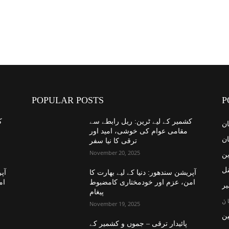
POPULAR POSTS
P
کشمیر کے لیے ٹرین: ریل رابطے سے
ک
ان
مقامی عوام کی خوشی، امید اور
ان
ترقی کا نیا سفر
November 20, 2025
ین
نل
آپریشن سندھور: دنیا کے لیے بھارت کا
آپر
امن، عزم اور خودمختاری کامضبوط
ام
یر
پیغام
ن
November 19, 2025
ن
پائیدار ترقی – جموں و کشمیر کے