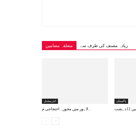
زیادہ مصنف کی طرف سے
متعلقہ مضامین
پاکستان
انٹرنیشنل
لاہور میں مجوزہ احتجاجی م...