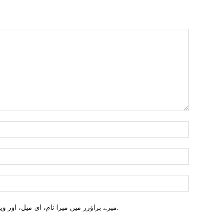
میرے براؤزر میں میرا نام، ای میل، اور ویب سائٹ محفوظ کریں اگلا وقت میں تبصرہ کریں.