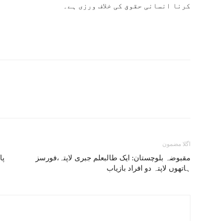
کرنا انسانی حقوق کی خلاف ورزی ہے۔
اگلا مضمون
مقبوضہ بلوچستان: ایک طالبعلم جبری لاپتہ،فورسز
ہاتھوں لاپتہ دو افراد بازیاب