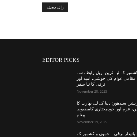
EDITOR PICKS
شمیر کے لیے ٹرین: ریل رابطے سے
مقامی عوام کی خوشی، امید اور
ترقی کا نیا سفر
November 20, 2025
یشن سندھور: دنیا کے لیے بھارت کا
ن، عزم اور خودمختاری کامضبوط
پیغام
November 19, 2025
پائیدار ترقی – جموں و کشمیر کے