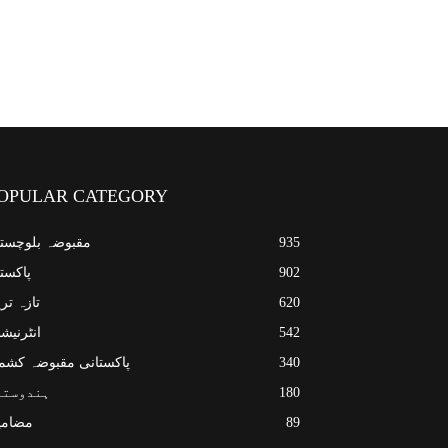
OPULAR CATEGORY
935
مقبوضہ بلوچست
902
پاکست
620
تازہ تر
542
انٹرنیش
340
پاکستانی مقبوضہ کشم
180
ہندوستا
89
مضامی