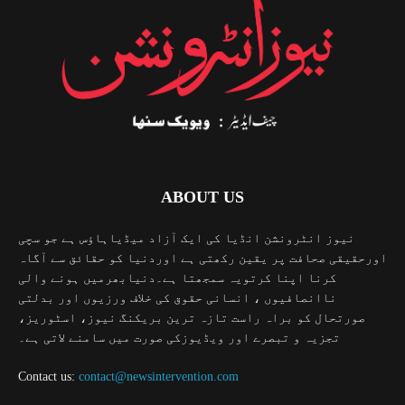
ABOUT US
نیوز انٹرونشن انڈیا کی ایک آزاد میڈیاہاؤس ہے جو سچی
اورحقیقی صحافت پر یقین رکھتی ہے اوردنیا کو حقائق سے آگاہ
کرنا اپنا کرتویہ سمجھتا ہے۔دنیابھرمیں ہونے والی
ناانصافیوں ، انسانی حقوق کی خلاف ورزیوں اور بدلتی
صورتحال کو براہ راست تازہ ترین بریکنگ نیوز، اسٹوریز،
تجزیہ و تبصرے اور ویڈیوزکی صورت میں سامنے لاتی ہے۔
Contact us:
contact@newsintervention.com