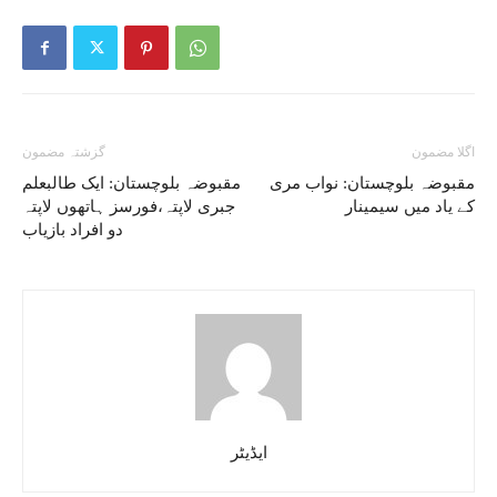
اگلا مضمون
گزشتہ مضمون
مقبوضہ بلوچستان: نواب مری
مقبوضہ بلوچستان: ایک طالبعلم
کے یاد میں سیمینار
جبری لاپتہ،فورسز ہاتھوں لاپتہ
دو افراد بازیاب
ایڈیٹر