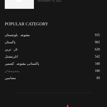
November 19, 2025
POPULAR CATEGORY
935
مقبوضہ بلوچستان
902
پاکستان
620
تازہ ترین
542
انٹرنیشنل
340
پاکستانی مقبوضہ کشمیر
180
ہندوستان
89
مضامین