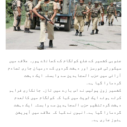
جنوبی کشمیر کے ضلع کولگام کے کھانڈے پورہ علاقے میں
سیکورٹی فورسز اور دہشت گردوں کے درمیان جاری تصادم
آرائی میں حزب المجاہدین سے وابستہ ایک دہشت
گردمارا گیا ہے۔
کشمیر زون پولیس نے اس بارے میں تازہ جانکاری فراہم
کرتے ہوئے ایک ٹویٹ میں کہا کہ کولگام میں کالعدم
دہشت گردتنظیم حزب المجاہدین سے وابستہ ایک دہشت
گردمارا گیا ہے۔انہوں نے کہا کہ علاقے میں آپریشن
ہنوز جاری ہے۔