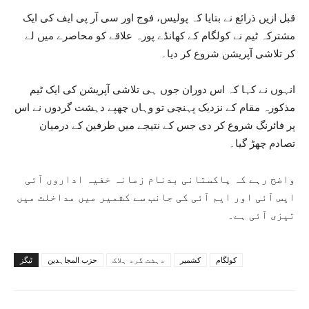
قبل ازیں ذرائع نے بتایا کہ پولیس، فوج اور سی آر پی ایف کی ایک
مشترکہ ٹیم نے کولگام کے کھانڈے پورہ علاقے کو محاصرے میں لے
کر تلاشی آپریشن شروع کر دیا۔
انہوں نے کہا کہ اس دوران جوں ہی تلاشی آپریشن کی ایک ٹیم
مذکورہ مقام کے نزدیک پہنچی تو وہاں چھپے دہشت گردوں نے اس
پر فائرنگ شروع کر دی جس کے نتیجے میں طرفین کے درمیان
تصادم چھڑ گیا۔
واضح رہے کہ پاکستانی بدنام زمانہ خفیہ اداروں آئی
ایس آئی اور ایم آئی کی جانب سے کشمیر میں مداخلت میں
تیزی آئی ہے۔
کولگام
کشمیر
دہشت گرد ہلاک
حزب المجاہدین
ٹیگز