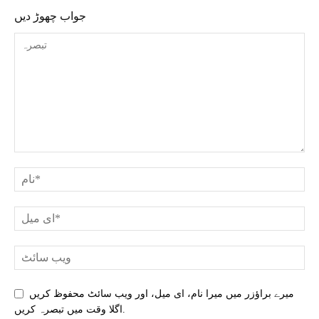
جواب چھوڑ دیں
میرے براؤزر میں میرا نام، ای میل، اور ویب سائٹ محفوظ کریں
اگلا وقت میں تبصرہ کریں.