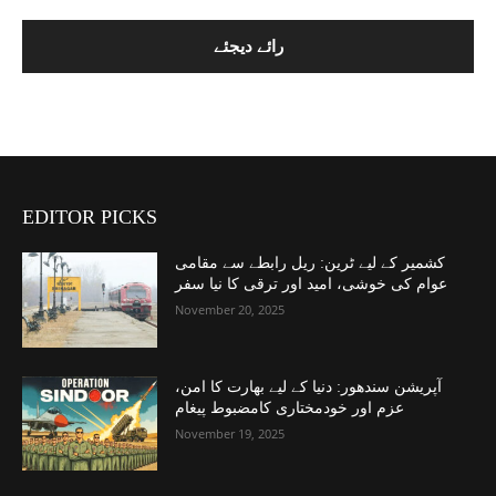
EDITOR PICKS
کشمیر کے لیے ٹرین: ریل رابطے سے مقامی
عوام کی خوشی، امید اور ترقی کا نیا سفر
November 20, 2025
آپریشن سندھور: دنیا کے لیے بھارت کا امن،
عزم اور خودمختاری کامضبوط پیغام
November 19, 2025