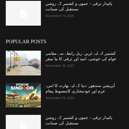
پائیدار ترقی – جموں و کشمیر کے روشن
مستقبل کی ضمانت
November 19, 2025
POPULAR POSTS
کشمیر کے لیے ٹرین: ریل رابطے سے مقامی
عوام کی خوشی، امید اور ترقی کا نیا سفر
November 20, 2025
آپریشن سندھور: دنیا کے لیے بھارت کا امن،
عزم اور خودمختاری کامضبوط پیغام
November 19, 2025
پائیدار ترقی – جموں و کشمیر کے روشن
مستقبل کی ضمانت