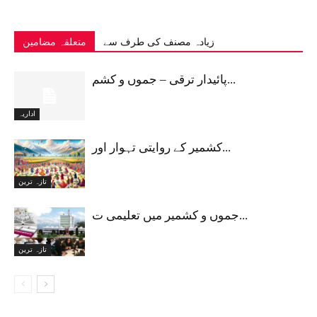
زیادہ مصنف کی طرف سے
متعلقہ مضامین
پائیدار ترقی – جموں و کشم...
اداریہ
کشمیر کے روایتی تہوار اور...
تازہ ترین
جموں و کشمیر میں تعلیمی ت...
تازہ ترین