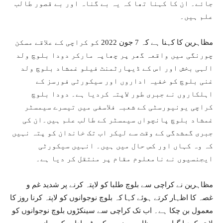
جائے۔ ان کا کہنا تھا کہ یہ بے گناہ اور بے قصور طالب
علم ہیں۔
مظاہرین کا کہنا ہے کہ 7 جون 2022 کو کراچی کے علاقے مسکن
چورنگی میں واقعہ گھر پر چھاپہ مارکر دودا بلوچ ولد
الہی بخش اور اس کے ڈیپارٹمنٹ فیلو غمشاد بلوچ ولد
غنی بلوچ کو خفیہ اداروں اور سیکورٹی فورسز کے
اہلکاروں نے جبری طور لاپتہ کردیا ہے۔ دودا بلوچ
کراچی یونیورسٹی کے شعبہ فلاسفی میں تیسرے سیمسٹر
غمشاد بلوچ پانچواں سیمسٹر کے طالب علم ہیں۔ان کی
جبری گمشدگی کے وقت سے لیکر اب تک خاندان کو پتہ نہیں
کہ وہ کہاں اور کس حال میں ہیں۔ انہیں سیکورٹی
ایجنسیوں نے نامعلوم مقام پر منتقل کر دیا ہے۔
مظاہرین نے کراچی سے بلوچ طلبا کو لاپتہ کرنے پر شدید غم و
غصہ کا اظہار کرتے ہوئے کہا کہ بلوچ نوجوانوں کو لاپتہ کرنا روز کا
معمول بن چکا ہے۔ اب تک کراچی سے سینکڑوں بلوچ نوجوانوں کو