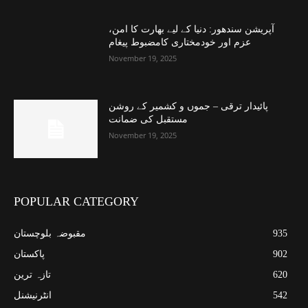
آپریشن سندھور: دنیا کے لیے بھارت کا امن،
عزم اور خودمختاری کامضبوط پیغام
November 19, 2025
پائیدار ترقی – جموں و کشمیر کے روشن
مستقبل کی ضمانت
November 19, 2025
POPULAR CATEGORY
935
مقبوضہ بلوچستان
902
پاکستان
620
تازہ ترین
542
انٹرنیشنل