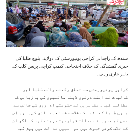
سندھ کے راجدانی کراچی یونیورسٹی کے دولاپتہ بلوچ طلبا کی
جبری گمشدگی کے خلاف احتجاجی کیمپ کراچی پریس کلب کے
باہر جاری رہی۔
کراچی یونیورسٹی سے تعلق رکھنے والے طلبا اور
طالبات نے اپنے دونوں لاپتہ ساتھیوں کی بازیابی کا
مطالبہ کیا۔ مظاہرین نے حکومتی اداروں کی جانب سے
بلوچ طلبا کے اغوا کے خلاف سخت نعرے بازی کی۔ اور اس
عمل کو ماورائے عدالت قراردیتے ہوئے کہا کہ اگر ان
کے خلاف کوئی ثبوت ہیں تو انہیں عدالت میں پیش کیا