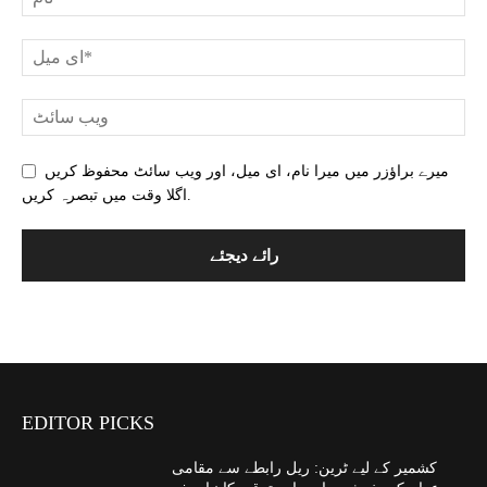
میرے براؤزر میں میرا نام، ای میل، اور ویب سائٹ محفوظ کریں
اگلا وقت میں تبصرہ کریں.
EDITOR PICKS
کشمیر کے لیے ٹرین: ریل رابطے سے مقامی