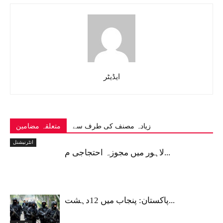
ایڈیٹر
زیادہ مصنف کی طرف سے
متعلقہ مضامین
انٹرنیشنل
لاہور میں مجوزہ احتجاجی م...
پاکستان: پنجاب میں 12دہشت...