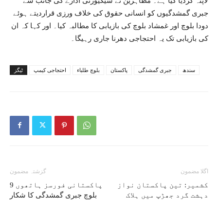
لاپتہ کردیا گیا ہے۔ مظاہرین نے سیکیورٹی ادارے کی جانب سے
جبری گمشدگیوں کو انسانی حقوق کی خلاف ورزی قراردیتے ہوئے
دودا بلوچ اور غمشاد بلوچ کی بازیابی کا مطالبہ کیا۔ اور کہا کہ ان
کی بازیابی تک یہ احتجاجی دھرنا جاری رہیگا۔
سندھ
جبری گمشدگی
پاکستان
بلوچ طلباء
احتجاجی کیمپ
ٹیگز
اگلا مضمون
گزشتہ مضمون
کشمیر: تین پاکستان نواز
پاکستانی فورسز ہاتھوں 9
دہشت گرد جھڑپ میں ہلاک
بلوچ جبری گمشدگی کا شکار