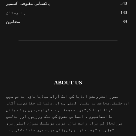
340
پاکستانی مقبوضہ کشمیر
180
ہندوستان
89
مضامین
ABOUT US
نیوز انٹرونشن انڈیا کی ایک آزاد میڈیاہاؤس ہے جو سچی
اورحقیقی صحافت پر یقین رکھتی ہے اوردنیا کو حقائق سے آگاہ
کرنا اپنا کرتویہ سمجھتا ہے۔دنیابھرمیں ہونے والی
ناانصافیوں ، انسانی حقوق کی خلاف ورزیوں اور بدلتی
صورتحال کو براہ راست تازہ ترین بریکنگ نیوز، اسٹوریز،
تجزیہ و تبصرے اور ویڈیوزکی صورت میں سامنے لاتی ہے۔