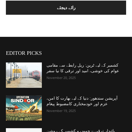
EDITOR PICKS
کشمیر کے لیے ٹرین: ریل رابطے سے مقامی
عوام کی خوشی، امید اور ترقی کا نیا سفر
November 20, 2025
آپریشن سندھور: دنیا کے لیے بھارت کا امن،
عزم اور خودمختاری کامضبوط پیغام
November 19, 2025
پائیدار ترقی – جموں و کشمیر کے روشن