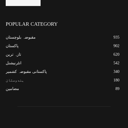
POPULAR CATEGORY
935
مقبوضہ بلوچستان
902
پاکستان
620
تازہ ترین
542
انٹرنیشنل
340
پاکستانی مقبوضہ کشمیر
180
ہندوستان
89
مضامین