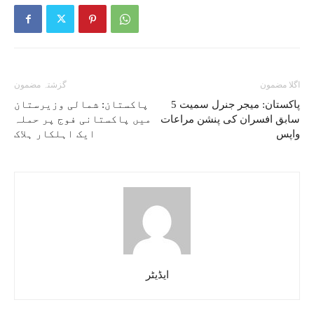
اگلا مضمون
گزشتہ مضمون
پاکستان: میجر جنرل سمیت 5
پاکستان: شمالی وزیرستان
سابق افسران کی پنشن مراعات
میں پاکستانی فوج پر حملہ
واپس
ایک اہلکار ہلاک
ایڈیٹر