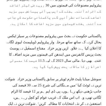
پیٹرولیم مصنوعات کی قیمتوں میں 30 روپے فی لیٹر اضافے
کے اثرات آئندہ ہفتے کے ایس پی آئی پیمائش میں مزید
اضافے کے ساتھ نظر آئیں گے، پاکستانی حکومت کی جانب
سے آئندہ ہفتے قیمتوں میں مزید اضافے کا امکان ہے۔
پاکستانی حکومت نے بجٹ میں پیٹرولیم مصنوعات پر سیلز ٹیکس
بحال کرنے کے ساتھ ساتھ مرحلہ وار پیٹرولیم ڈویلپمنٹ لیوی لگانے
کا اعلان کیا ہے، علاوہ ازیں وزیر خزانہ مفتاح اسمعٰیل نے پوسٹ
بجٹ پریس کانفرنس میں ایندھن کی قیمتوں میں مزید اضافے کا
عندیہ بھی دیا۔مالی سال 2023 کے لیے 11.5 فیصد کا معمولی
افراط زر کا سالانہ ہدف پیش کیا گیا ہے۔
سوشل میڈیا پلیٹ فارم ٹویٹر پر سابق پاکستانی وزیر خزانہ شوکت
ترین نے ٹوئٹ کیا ’میں مہنگائی کی شرح 25 سے 30 فیصد کی
جانب بڑھتی دیکھ رہا ہوں، پی ڈی ایم ہم پر 12 فیصد کا الزام
لگاتی تھی، وہ اب اس ملک کے غریب عوام کو کچل رہے ہیں،
استعفیٰ دے کر نئے انتخابات کا مطالبہ کریں‘۔شوکت ترین نے ایک