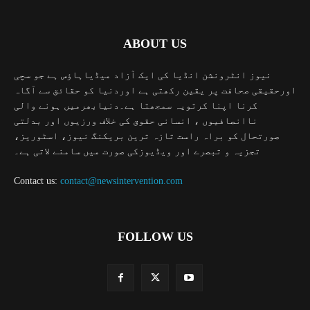
ABOUT US
نیوز انٹرونشن انڈیا کی ایک آزاد میڈیاہاؤس ہے جو سچی
اورحقیقی صحافت پر یقین رکھتی ہے اوردنیا کو حقائق سے آگاہ
کرنا اپنا کرتویہ سمجھتا ہے۔دنیابھرمیں ہونے والی
ناانصافیوں ، انسانی حقوق کی خلاف ورزیوں اور بدلتی
صورتحال کو براہ راست تازہ ترین بریکنگ نیوز، اسٹوریز،
تجزیہ و تبصرے اور ویڈیوزکی صورت میں سامنے لاتی ہے۔
Contact us:
contact@newsintervention.com
FOLLOW US