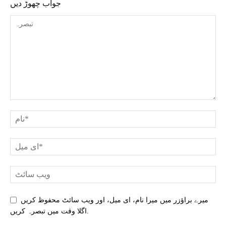
جواب چھوڑ دیں
میرے براؤزر میں میرا نام، ای میل، اور ویب سائٹ محفوظ کریں
اگلا وقت میں تبصرہ کریں.