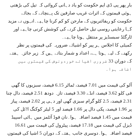
بار پھر پی ڈی ایم حکومت کو یاد دہانی کروائی کہ تیل کی بڑھتی
ہوئی قیمتوں کے اثرات غریب صارفین تک پہنچانے کے بجائے
حکومت کو ریفائنریوں کے مارجن کو کم کرنا چاہیے۔انہوں نے مزید
کہا رعایتی روسی تیل حاصل کرنے کی کوشش کرنی چاہیے اور
ٹارگٹڈ سبسڈیز پر منتقل ہونا چاہیے۔
کمیٹی کا اجلاس ہر پیر کو اشیائے ضروریہ کی قیمتوں پر نظر
رکھنے کے لیے ہوتا ہے، اعداد و شمار بتاتے ہیں کہ زیر جائزہ ہفتے
کے دوران 33 ضروری اشیائے خوردونوش کی قیمتوں میں
اضافہ ہوا۔
آلو کی قیمت میں 7.01 فیصد، ٹماٹر 6.15 فیصد، سبزیوں کا گھی
فی کلو 3.62 فیصد، انڈے 3.30 فیصد، تازہ دودھ 2.51 فیصد، دال چنا
2.31 فیصد، 2.5 کلو گرام سبزی گھی اور دہی پر 2.02 فیصد، پیاز
پر 1.96 فیصد، پکی دال پر 1.66 فیصد اور 5 لیٹر کوکنگ ا?ئل کی
قیمت میں 1.45 فیصد اضافہ ہوا۔نان فوڈ آئٹمز میں ہائی اسپیڈ
ڈیزل کی قیمت میں 17.18 فیصد، پیٹرول کی قیمت میں 16.61
فیصد اضافہ ہوا۔دوسری جانب ہفتے کے دوران 5 اشیا کی قیمتوں