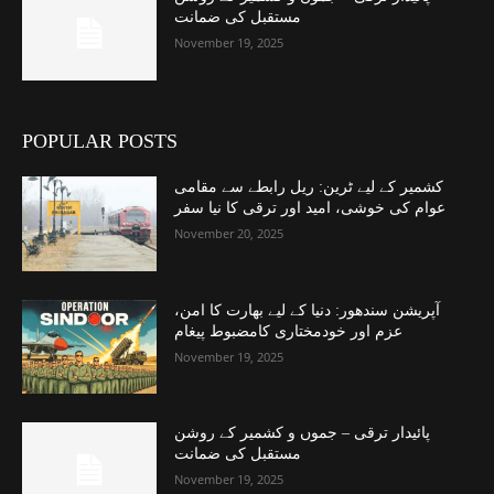
مستقبل کی ضمانت
November 19, 2025
POPULAR POSTS
کشمیر کے لیے ٹرین: ریل رابطے سے مقامی
عوام کی خوشی، امید اور ترقی کا نیا سفر
November 20, 2025
آپریشن سندھور: دنیا کے لیے بھارت کا امن،
عزم اور خودمختاری کامضبوط پیغام
November 19, 2025
پائیدار ترقی – جموں و کشمیر کے روشن
مستقبل کی ضمانت
November 19, 2025