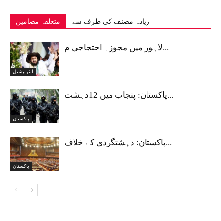
زیادہ مصنف کی طرف سے
متعلقہ مضامین
لاہور میں مجوزہ احتجاجی م...
انٹرنیشنل
پاکستان: پنجاب میں 12دہشت...
پاکستان
پاکستان: دہشتگردی کے خلاف...
پاکستان