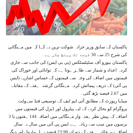
پاکستان کے سابق وزیر خزانہ شوکت ترین نے کہا کہ میں مہنگائی
کی شرح 25 سے 30 فیصد تک پہنچ چکی ہے۔
پاکستان بیورو آف سٹیٹسٹکس (پی بی ایس) کی جانب سے جاری
کردہ اعداد و شمار سے ظاہر ہوتا ہے کہ توانائی اور خوراک کی
قیمتوں میں اضافے کی وجہ سے قیمتوں کے حساس اشاریے (ایس
پی آئی) کے ذریعے پیمائش کردہ مہنگائی گزشتہ ہفتے کے مقابلے
میں 2.67 فیصد بڑھ گئی۔
میڈیا رپورٹ کے مطابق آئی ایم ایف کے توسیعی فنڈ سہولت
پروگرام کو بحال کرنے کے لیے پیٹرول اور ڈیزل کی قیمتوں میں
اضافے کے پیش نظر ہفتہ وار مہنگائی میں اضافہ 144 ہفتوں یا 3
برسوں میں سب سے زیادہ ہے، ایس پی آئی میں سال بہ سال
اضافہ زیر جائزہ ہفتے کے دوران 23.98 فیصد رہا۔پیٹرول اور دیگر